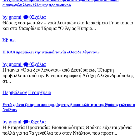
εισαγωγών λόγω έλλειψης προσωπικού
by gnomi
0
Σχόλια
Θέσεις νοσηλευτών – νοσηλευτριών στο Ιωακείμειο Γηροκομείο
και στο Σταυρίδειο Ίδρυμα “Ο Άγιος Κυπρια...
Έβρος
Η ΚΛΑ προβάλλει την ιταλική ταινία «Όσα δε λέγονται»
by gnomi
0
Σχόλια
Η ταινία «Όσα δεν λέγονται» από Δευτέρα έως Τέταρτη
προβάλλεται από την Κινηματογραφική Λέσχη Αλεξανδρούπολης
στ...
Περιβάλλον
Περιφέρεια
Επτά χρόνια ζωής και προσφοράς στην βιοποικιλότητα της Θράκης έκλεισε ο
Ντάλτον
by gnomi
0
Σχόλια
Η Εταιρεία Προστασίας Βιοποικιλότητας Θράκης εύχεται χρόνια
πολλά για τα 7α γενέθλια του στον Ντάλτον, που προστ...