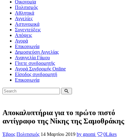
Οικονομία
Πολιτισμός
Αθλητικά
Αγγελίες
Αστυνομικά
Συνεντεύξεις
Απόψεις
Αγορά
Επικοινωνία
Δημοσιεύση Αγγελίας
Αναγγελία Γάμου
Γίνετε συνδρομητής
Αγορά Συνδρομής Online
Είσοδος συνδρομητή
Επικοινωνία
Αποκαλυπτήρια για το πρώτο πιστό
αντίγραφο της Νίκης της Σαμοθράκης
Έβρος
Πολιτισμός
14 Μαρτίου 2019
by gnomi
0
Likes