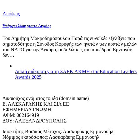
Απόψεις
Υπάρχει λύση για το Αιγαίο;
Του Δημήτρη Μακροδημόπουλου Παρά τις ευνοϊκές εξελίξεις που
σηματοδότησε η Σύνοδος Κορυφής των ηγετών των κρατών μελών
του ΝΑΤΟ για την Άγκυρα, οι δηλώσεις του προέδρου Ερντογάν
δεν…
Διπλή διάκριση για τη ΣΑΕΚ ΑΚΜΗ στα Education Leaders
Awards 2025
Δικαιούχος ονόματος τομέα (domain name)
Ε. ΛΑΣΚΑΡΑΚΗΣ ΚΑΙ ΣΙΑ ΕΕ
ΕΦΗΜΕΡΙΔΑ ΓΝΩΜΗ
ΑΦΜ: 082164919
ΔΟΥ: ΑΛΕΞΑΝΔΡΟΥΠΟΛΗΣ
Ιδιοκτήτης-Βασικός Μέτοχος: Λασκαράκης Εμμανουήλ
Νόμιμος εκπρόσωπος: Λασκαράκης Εμμανουήλ