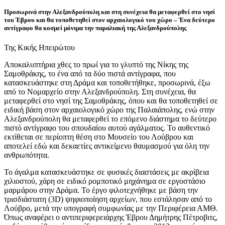
Προσωρινά στην Αλεξανδρούπολη και στη συνέχεια θα μεταφερθεί στο νησί
του Έβρου και θα τοποθετηθεί στον αρχαιολογικό του χώρο –
Ένα δεύτερο
αντίγραφο θα κοσμεί μόνιμα την παραλιακή της Αλεξανδρούπολης
Της Κικής Ηπειρώτου
Αποκαλυπτήρια χθες το πρωί για το γλυπτό της Νίκης της
Σαμοθράκης, το ένα από τα δύο πιστά αντίγραφα, που
κατασκευάστηκε στη Δράμα και τοποθετήθηκε, προσωρινά, έξω
από το Νομαρχείο στην Αλεξανδρούπολη. Στη συνέχεια, θα
μεταφερθεί στο νησί της Σαμοθράκης, όπου και θα τοποθετηθεί σε
ειδική βάση στον αρχαιολογικό χώρο της Παλαιάπολης, ενώ στην
Αλεξανδρούπολη θα μεταφερθεί το επόμενο διάστημα το δεύτερο
πιστό αντίγραφο του σπουδαίου αυτού αγάλματος. Το αυθεντικό
εκτίθεται σε περίοπτη θέση στο Μουσείο του Λούβρου και
αποτελεί εδώ και δεκαετίες αντικείμενο θαυμασμού για όλη την
ανθρωπότητα.
Το άγαλμα κατασκευάστηκε σε φυσικές διαστάσεις με ακρίβεια
χιλιοστού, χάρη σε ειδικό ρομποτικό μηχάνημα σε εργοστάσιο
μαρμάρου στην Δράμα. Το έργο φιλοτεχνήθηκε με βάση την
τρισδιάστατη (3D) ψηφιοποίηση αρχείων, που εστάλησαν από το
Λούβρο, μετά την υπογραφή συμφωνίας με την Περιφέρεια ΑΜΘ.
Όπως αναφέρει ο αντιπεριφερειάρχης Έβρου Δημήτρης Πέτροβιτς,