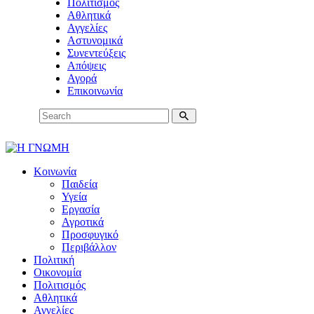
Πολιτισμός
Αθλητικά
Αγγελίες
Αστυνομικά
Συνεντεύξεις
Απόψεις
Αγορά
Επικοινωνία
Κοινωνία
Παιδεία
Υγεία
Εργασία
Αγροτικά
Προσφυγικό
Περιβάλλον
Πολιτική
Οικονομία
Πολιτισμός
Αθλητικά
Αγγελίες