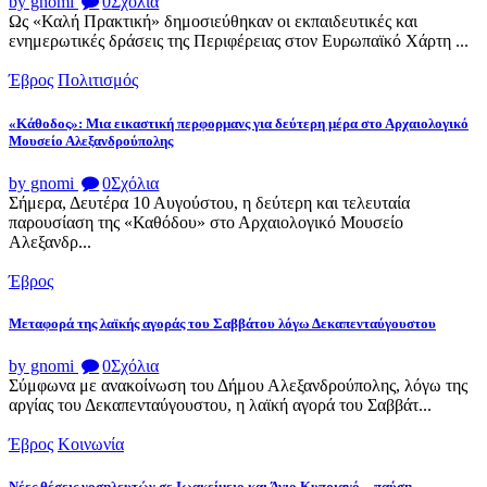
by gnomi
0
Σχόλια
Ως «Καλή Πρακτική» δημοσιεύθηκαν οι εκπαιδευτικές και
ενημερωτικές δράσεις της Περιφέρειας στον Ευρωπαϊκό Χάρτη ...
Έβρος
Πολιτισμός
«Κάθοδος»: Μια εικαστική περφορμανς για δεύτερη μέρα στο Αρχαιολογικό
Μουσείο Αλεξανδρούπολης
by gnomi
0
Σχόλια
Σήμερα, Δευτέρα 10 Αυγούστου, η δεύτερη και τελευταία
παρουσίαση της «Καθόδου» στο Αρχαιολογικό Μουσείο
Αλεξανδρ...
Έβρος
Μεταφορά της λαϊκής αγοράς του Σαββάτου λόγω Δεκαπενταύγουστου
by gnomi
0
Σχόλια
Σύμφωνα με ανακοίνωση του Δήμου Αλεξανδρούπολης, λόγω της
αργίας του Δεκαπενταύγουστου, η λαϊκή αγορά του Σαββάτ...
Έβρος
Κοινωνία
Νέες θέσεις νοσηλευτών σε Ιωακείμειο και Άγιο Κυπριανό – παύση