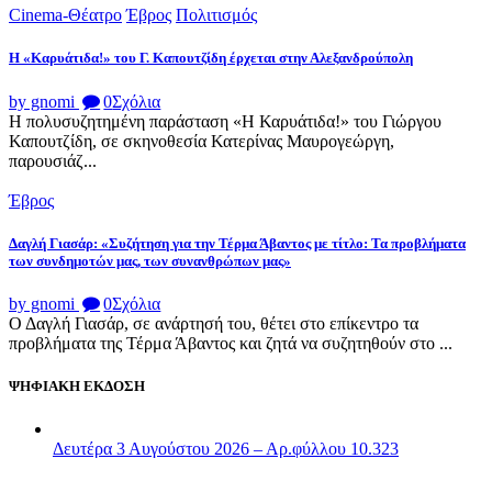
Cinema-Θέατρο
Έβρος
Πολιτισμός
Η «Καρυάτιδα!» του Γ. Καπουτζίδη έρχεται στην Αλεξανδρούπολη
by gnomi
0
Σχόλια
Η πολυσυζητημένη παράσταση «Η Καρυάτιδα!» του Γιώργου
Καπουτζίδη, σε σκηνοθεσία Κατερίνας Μαυρογεώργη,
παρουσιάζ...
Έβρος
Δαγλή Γιασάρ: «Συζήτηση για την Τέρμα Άβαντος με τίτλο: Τα προβλήματα
των συνδημοτών μας, των συνανθρώπων μας»
by gnomi
0
Σχόλια
Ο Δαγλή Γιασάρ, σε ανάρτησή του, θέτει στο επίκεντρο τα
προβλήματα της Τέρμα Άβαντος και ζητά να συζητηθούν στο ...
ΨΗΦΙΑΚΗ ΕΚΔΟΣΗ
Δευτέρα 3 Αυγούστου 2026 – Αρ.φύλλου 10.323