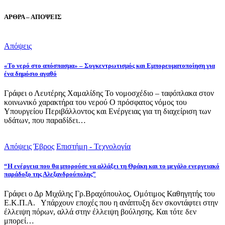
ΑΡΘΡΑ – ΑΠΟΨΕΙΣ
Απόψεις
«Το νερό στο απόσπασμα» – Συγκεντρωτισμός και Εμπορευματοποίηση για
ένα δημόσιο αγαθό
Γράφει ο Λευτέρης Χαμαλίδης Το νομοσχέδιο – ταφόπλακα στον
κοινωνικό χαρακτήρα του νερού Ο πρόσφατος νόμος του
Υπουργείου Περιβάλλοντος και Ενέργειας για τη διαχείριση των
υδάτων, που παραδίδει…
Απόψεις
Έβρος
Επιστήμη - Τεχνολογία
“Η ενέργεια που θα μπορούσε να αλλάξει τη Θράκη και το μεγάλο ενεργειακό
παράδοξο της Αλεξανδρούπολης”
Γράφει ο Δρ Μιχάλης Γρ.Βραχόπουλος, Ομότιμος Καθηγητής του
Ε.Κ.Π.Α. Υπάρχουν εποχές που η ανάπτυξη δεν σκοντάφτει στην
έλλειψη πόρων, αλλά στην έλλειψη βούλησης. Και τότε δεν
μπορεί…