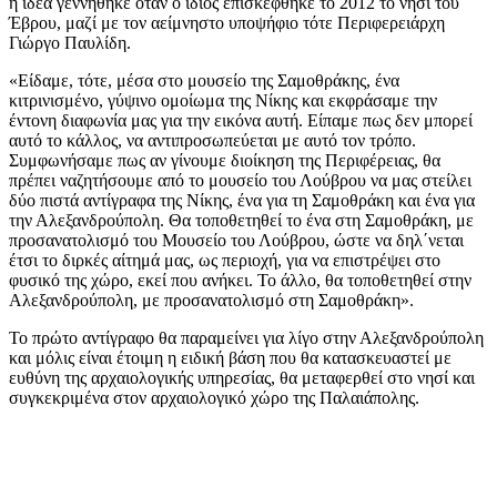
η ιδέα γεννήθηκε όταν ο ίδιος επισκέφθηκε το 2012 το νησί του
Έβρου, μαζί με τον αείμνηστο υποψήφιο τότε Περιφερειάρχη
Γιώργο Παυλίδη.
«Είδαμε, τότε, μέσα στο μουσείο της Σαμοθράκης, ένα
κιτρινισμένο, γύψινο ομοίωμα της Νίκης και εκφράσαμε την
έντονη διαφωνία μας για την εικόνα αυτή. Είπαμε πως δεν μπορεί
αυτό το κάλλος, να αντιπροσωπεύεται με αυτό τον τρόπο.
Συμφωνήσαμε πως αν γίνουμε διοίκηση της Περιφέρειας, θα
πρέπει ναζητήσουμε από το μουσείο του Λούβρου να μας στείλει
δύο πιστά αντίγραφα της Νίκης, ένα για τη Σαμοθράκη και ένα για
την Αλεξανδρούπολη. Θα τοποθετηθεί το ένα στη Σαμοθράκη, με
προσανατολισμό του Μουσείο του Λούβρου, ώστε να δηλ΄νεται
έτσι το διρκές αίτημά μας, ως περιοχή, για να επιστρέψει στο
φυσικό της χώρο, εκεί που ανήκει. Το άλλο, θα τοποθετηθεί στην
Αλεξανδρούπολη, με προσανατολισμό στη Σαμοθράκη».
Το πρώτο αντίγραφο θα παραμείνει για λίγο στην Αλεξανδρούπολη
και μόλις είναι έτοιμη η ειδική βάση που θα κατασκευαστεί με
ευθύνη της αρχαιολογικής υπηρεσίας, θα μεταφερθεί στο νησί και
συγκεκριμένα στον αρχαιολογικό χώρο της Παλαιάπολης.