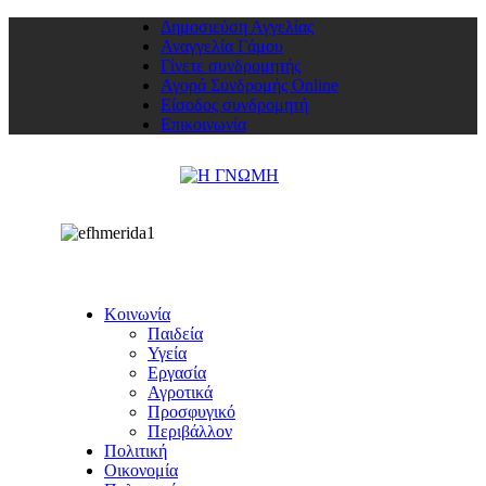
Δημοσιεύση Αγγελίας
Αναγγελία Γάμου
Γίνετε συνδρομητής
Αγορά Συνδρομής Online
Είσοδος συνδρομητή
Επικοινωνία
Κοινωνία
Παιδεία
Υγεία
Εργασία
Αγροτικά
Προσφυγικό
Περιβάλλον
Πολιτική
Οικονομία