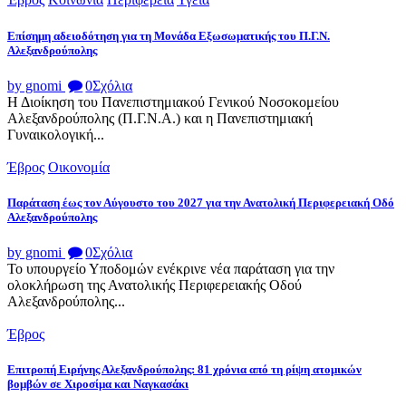
Επίσημη αδειοδότηση για τη Μονάδα Εξωσωματικής του Π.Γ.Ν.
Αλεξανδρούπολης
by gnomi
0
Σχόλια
Η Διοίκηση του Πανεπιστημιακού Γενικού Νοσοκομείου
Αλεξανδρούπολης (Π.Γ.Ν.Α.) και η Πανεπιστημιακή
Γυναικολογική...
Έβρος
Οικονομία
Παράταση έως τον Αύγουστο του 2027 για την Ανατολική Περιφερειακή Οδό
Αλεξανδρούπολης
by gnomi
0
Σχόλια
Το υπουργείο Υποδομών ενέκρινε νέα παράταση για την
ολοκλήρωση της Ανατολικής Περιφερειακής Οδού
Αλεξανδρούπολης...
Έβρος
Επιτροπή Ειρήνης Αλεξανδρούπολης: 81 χρόνια από τη ρίψη ατομικών
βομβών σε Χιροσίμα και Ναγκασάκι