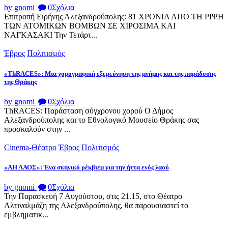
by gnomi
0
Σχόλια
Επιτροπή Ειρήνης Αλεξανδρούπολης: 81 ΧΡΟΝΙΑ ΑΠΟ ΤΗ ΡΙΨΗ
ΤΩΝ ΑΤΟΜΙΚΩΝ ΒΟΜΒΩΝ ΣΕ ΧΙΡΟΣΙΜΑ ΚΑΙ
ΝΑΓΚΑΣΑΚΙ Την Τετάρτ...
Έβρος
Πολιτισμός
«ThRACES»: Μια χορογραφική εξερεύνηση της μνήμης και της παράδοσης
της Θράκης
by gnomi
0
Σχόλια
ThRACES: Παράσταση σύγχρονου χορού Ο Δήμος
Αλεξανδρούπολης και το Εθνολογικό Μουσείο Θράκης σας
προσκαλούν στην ...
Cinema-Θέατρο
Έβρος
Πολιτισμός
«ΑΗ ΛΑΟΣ»: Ένα σκηνικό ρέκβιεμ για την ήττα ενός λαού
by gnomi
0
Σχόλια
Την Παρασκευή 7 Αυγούστου, στις 21.15, στο Θέατρο
Αλτιναλμάζη της Αλεξανδρούπολης, θα παρουσιαστεί το
εμβληματικ...