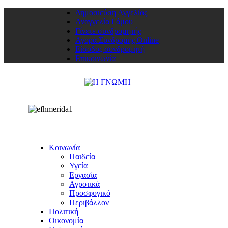
Δημοσιεύση Αγγελίας
Αναγγελία Γάμου
Γίνετε συνδρομητής
Αγορά Συνδρομής Online
Είσοδος συνδρομητή
Επικοινωνία
Κοινωνία
Παιδεία
Υγεία
Εργασία
Αγροτικά
Προσφυγικό
Περιβάλλον
Πολιτική
Οικονομία