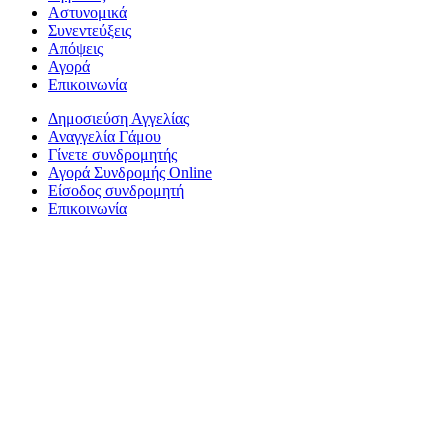
Αστυνομικά
Συνεντεύξεις
Απόψεις
Αγορά
Επικοινωνία
Δημοσιεύση Αγγελίας
Αναγγελία Γάμου
Γίνετε συνδρομητής
Αγορά Συνδρομής Online
Είσοδος συνδρομητή
Επικοινωνία