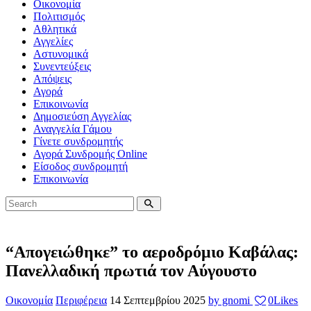
Οικονομία
Πολιτισμός
Αθλητικά
Αγγελίες
Αστυνομικά
Συνεντεύξεις
Απόψεις
Αγορά
Επικοινωνία
Δημοσιεύση Αγγελίας
Αναγγελία Γάμου
Γίνετε συνδρομητής
Αγορά Συνδρομής Online
Είσοδος συνδρομητή
Επικοινωνία
“Απογειώθηκε” το αεροδρόμιο Καβάλας:
Πανελλαδική πρωτιά τον Αύγουστο
Οικονομία
Περιφέρεια
14 Σεπτεμβρίου 2025
by gnomi
0
Likes