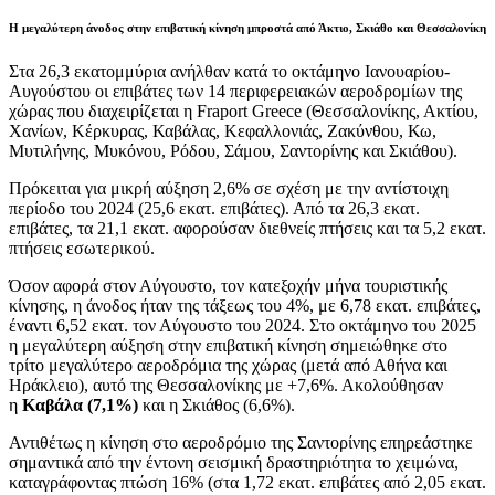
Η μεγαλύτερη άνοδος στην επιβατική κίνηση μπροστά από Άκτιο, Σκιάθο και Θεσσαλονίκη
Σ
τα 26,3 εκατομμύρια ανήλθαν κατά το οκτάμηνο Ιανουαρίου-
Αυγούστου οι επιβάτες των 14 περιφερειακών αεροδρομίων της
χώρας που διαχειρίζεται η Fraport Greece (Θεσσαλονίκης, Ακτίου,
Χανίων, Κέρκυρας, Καβάλας, Κεφαλλονιάς, Ζακύνθου, Κω,
Μυτιλήνης, Μυκόνου, Ρόδου, Σάμου, Σαντορίνης και Σκιάθου).
Πρόκειται για μικρή αύξηση 2,6% σε σχέση με την αντίστοιχη
περίοδο του 2024 (25,6 εκατ. επιβάτες). Από τα 26,3 εκατ.
επιβάτες, τα 21,1 εκατ. αφορούσαν διεθνείς πτήσεις και τα 5,2 εκατ.
πτήσεις εσωτερικού.
Όσον αφορά στον Αύγουστο, τον κατεξοχήν μήνα τουριστικής
κίνησης, η άνοδος ήταν της τάξεως του 4%, με 6,78 εκατ. επιβάτες,
έναντι 6,52 εκατ. τον Αύγουστο του 2024. Στο οκτάμηνο του 2025
η μεγαλύτερη αύξηση στην επιβατική κίνηση σημειώθηκε στο
τρίτο μεγαλύτερο αεροδρόμια της χώρας (μετά από Αθήνα και
Ηράκλειο), αυτό της Θεσσαλονίκης με +7,6%. Ακολούθησαν
η
Καβάλα (7,1%)
και η Σκιάθος (6,6%).
Αντιθέτως η κίνηση στο αεροδρόμιο της Σαντορίνης επηρεάστηκε
σημαντικά από την έντονη σεισμική δραστηριότητα το χειμώνα,
καταγράφοντας πτώση 16% (στα 1,72 εκατ. επιβάτες από 2,05 εκατ.