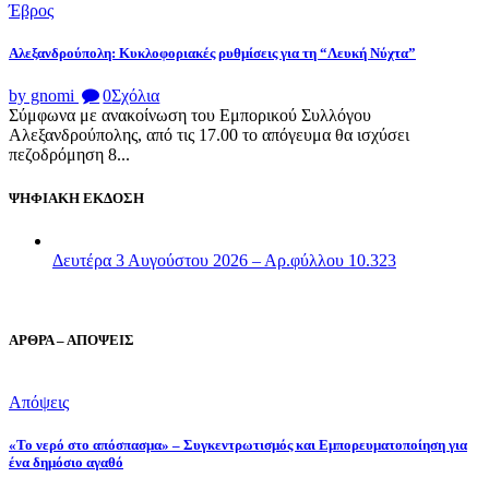
Έβρος
Αλεξανδρούπολη: Κυκλοφοριακές ρυθμίσεις για τη “Λευκή Νύχτα”
by gnomi
0
Σχόλια
Σύμφωνα με ανακοίνωση του Εμπορικού Συλλόγου
Αλεξανδρούπολης, από τις 17.00 το απόγευμα θα ισχύσει
πεζοδρόμηση 8...
ΨΗΦΙΑΚΗ ΕΚΔΟΣΗ
Δευτέρα 3 Αυγούστου 2026 – Αρ.φύλλου 10.323
ΑΡΘΡΑ – ΑΠΟΨΕΙΣ
Απόψεις
«Το νερό στο απόσπασμα» – Συγκεντρωτισμός και Εμπορευματοποίηση για
ένα δημόσιο αγαθό