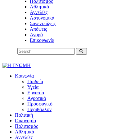
Πολιτισμός
Αθλητικά
Αγγελίες
Αστυνομικά
Συνεντεύξεις
Απόψεις
Αγορά
Επικοινωνία
Κοινωνία
Παιδεία
Υγεία
Εργασία
Αγροτικά
Προσφυγικό
Περιβάλλον
Πολιτική
Οικονομία
Πολιτισμός
Αθλητικά
Αγγελίες