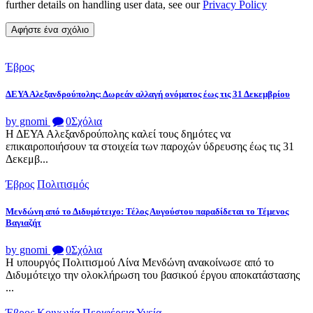
further details on handling user data, see our
Privacy Policy
Έβρος
ΔΕΥΑ Αλεξανδρούπολης: Δωρεάν αλλαγή ονόματος έως τις 31 Δεκεμβρίου
by gnomi
0
Σχόλια
Η ΔΕΥΑ Αλεξανδρούπολης καλεί τους δημότες να
επικαιροποιήσουν τα στοιχεία των παροχών ύδρευσης έως τις 31
Δεκεμβ...
Έβρος
Πολιτισμός
Μενδώνη από το Διδυμότειχο: Τέλος Αυγούστου παραδίδεται το Τέμενος
Βαγιαζήτ
by gnomi
0
Σχόλια
Η υπουργός Πολιτισμού Λίνα Μενδώνη ανακοίνωσε από το
Διδυμότειχο την ολοκλήρωση του βασικού έργου αποκατάστασης
...
Έβρος
Κοινωνία
Περιφέρεια
Υγεία