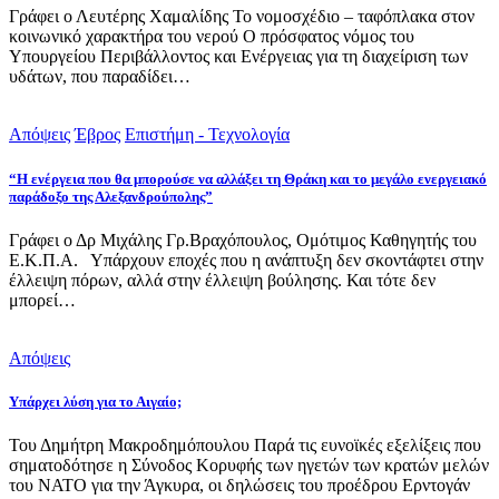
Γράφει ο Λευτέρης Χαμαλίδης Το νομοσχέδιο – ταφόπλακα στον
κοινωνικό χαρακτήρα του νερού Ο πρόσφατος νόμος του
Υπουργείου Περιβάλλοντος και Ενέργειας για τη διαχείριση των
υδάτων, που παραδίδει…
Απόψεις
Έβρος
Επιστήμη - Τεχνολογία
“Η ενέργεια που θα μπορούσε να αλλάξει τη Θράκη και το μεγάλο ενεργειακό
παράδοξο της Αλεξανδρούπολης”
Γράφει ο Δρ Μιχάλης Γρ.Βραχόπουλος, Ομότιμος Καθηγητής του
Ε.Κ.Π.Α. Υπάρχουν εποχές που η ανάπτυξη δεν σκοντάφτει στην
έλλειψη πόρων, αλλά στην έλλειψη βούλησης. Και τότε δεν
μπορεί…
Απόψεις
Υπάρχει λύση για το Αιγαίο;
Του Δημήτρη Μακροδημόπουλου Παρά τις ευνοϊκές εξελίξεις που
σηματοδότησε η Σύνοδος Κορυφής των ηγετών των κρατών μελών
του ΝΑΤΟ για την Άγκυρα, οι δηλώσεις του προέδρου Ερντογάν