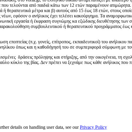
τα που τελούνται από παιδιά κάτω των 12 ετών παραμένουν ατιμώρητα. 
 ή θεραπευτικά μέτρα και β) αυτούς από 15 έως 18 ετών, στους οποίο
ς νέων, εφόσον ο ανήλικος έχει τελέσει κακούργημα. Τα αναμορφωτικ
οινωνική εργασία ή έκφραση συγνώμης κα εξώδικης διευθέτησης των σ
ή παρακολούθηση συμβουλευτικού ή θεραπευτικού προγράμματος έως κα
ωση εποπτείας (π.χ. γονείς, επίτροπος, εκπαιδευτικοί) του ανήλικου 
 ανηλίκου όπως και η καθοδήγησή του σε συμπεριφορά σύμφωνη με το
σμένες δράσεις πρόληψης και στήριξης, από την οικογένεια, τη σχολι
αύλο κύκλο της βίας. Δεν πρέπει να ξεχνάμε πως κάθε ανήλικος που πρ
urther details on handling user data, see our
Privacy Policy