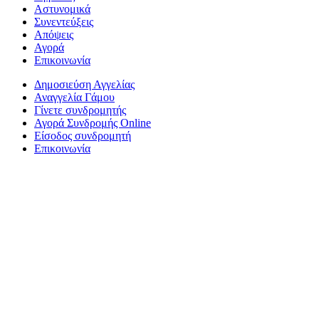
Αστυνομικά
Συνεντεύξεις
Απόψεις
Αγορά
Επικοινωνία
Δημοσιεύση Αγγελίας
Αναγγελία Γάμου
Γίνετε συνδρομητής
Αγορά Συνδρομής Online
Είσοδος συνδρομητή
Επικοινωνία