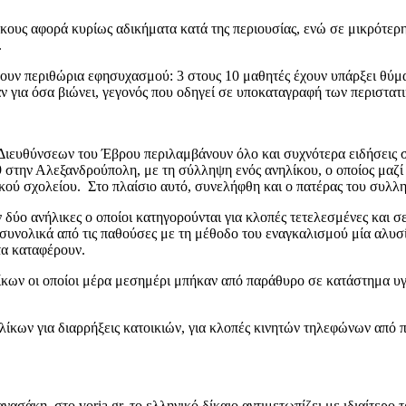
κους αφορά κυρίως αδικήματα κατά της περιουσίας, ενώ σε μικρότερη
.
ουν περιθώρια εφησυχασμού: 3 στους 10 μαθητές έχουν υπάρξει θύμα
 για όσα βιώνει, γεγονός που οδηγεί σε υποκαταγραφή των περιστατ
Διευθύνσεων του Έβρου περιλαμβάνουν όλο και συχνότερα ειδήσεις σχ
/9 στην Αλεξανδρούπολη, με τη σύλληψη ενός ανηλίκου, ο οποίος μαζ
ού σχολείου. Στο πλαίσιο αυτό, συνελήφθη και ο πατέρας του συλλη
ύο ανήλικες ο οποίοι κατηγορούνται για κλοπές τετελεσμένες και σ
 συνολικά από τις παθούσες με τη μέθοδο του εναγκαλισμού μία αλυ
τα καταφέρουν.
ίκων οι οποίοι μέρα μεσημέρι μπήκαν από παράθυρο σε κατάστημα υ
ηλίκων για διαρρήξεις κατοικιών, για κλοπές κινητών τηλεφώνων από
κη, στο voria.gr, το ελληνικό δίκαιο αντιμετωπίζει με ιδιαίτερο τ