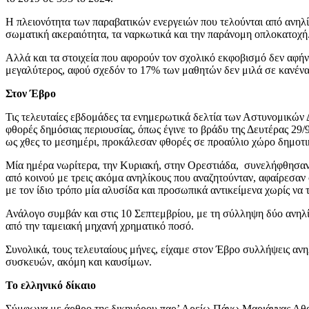
Η πλειονότητα των παραβατικών ενεργειών που τελούνται από ανηλί
σωματική ακεραιότητα, τα ναρκωτικά και την παράνομη οπλοκατοχή
Αλλά και τα στοιχεία που αφορούν τον σχολικό εκφοβισμό δεν αφήν
μεγαλύτερος, αφού σχεδόν το 17% των μαθητών δεν μιλά σε κανέναν
Στον Έβρο
Τις τελευταίες εβδομάδες τα ενημερωτικά δελτία των Αστυνομικών 
φθορές δημόσιας περιουσίας, όπως έγινε το βράδυ της Δευτέρας 29
ως χθες το μεσημέρι, προκάλεσαν φθορές σε προαύλιο χώρο δημοτικ
Μία ημέρα νωρίτερα, την Κυριακή, στην Ορεστιάδα, συνελήφθησαν δ
από κοινού με τρεις ακόμα ανηλίκους που αναζητούνταν, αφαίρεσαν
με τον ίδιο τρόπο μία αλυσίδα και προσωπικά αντικείμενα χωρίς να 
Ανάλογο συμβάν και στις 10 Σεπτεμβρίου, με τη σύλληψη δύο ανηλ
από την ταμειακή μηχανή χρηματικό ποσό.
Συνολικά, τους τελευταίους μήνες, είχαμε στον Έβρο συλλήψεις αν
συσκευών, ακόμη και καυσίμων.
Το ελληνικό δίκαιο
Σύμφωνα με άρθρο της δικηγόρου παρ’ Αρείω Πάγω Μαριάννας Αθανασά