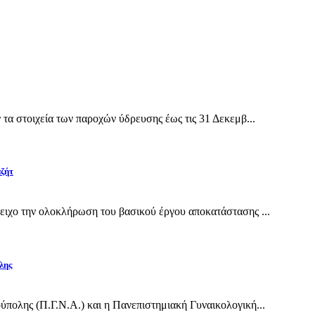
α στοιχεία των παροχών ύδρευσης έως τις 31 Δεκεμβ...
αζήτ
ιχο την ολοκλήρωση του βασικού έργου αποκατάστασης ...
λης
πολης (Π.Γ.Ν.Α.) και η Πανεπιστημιακή Γυναικολογική...