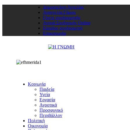
Δημοσιεύση Αγγελίας
Αναγγελία Γάμου
Γίνετε συνδρομητής
Αγορά Συνδρομής Online
Είσοδος συνδρομητή
Επικοινωνία
Κοινωνία
Παιδεία
Υγεία
Εργασία
Αγροτικά
Προσφυγικό
Περιβάλλον
Πολιτική
Οικονομία