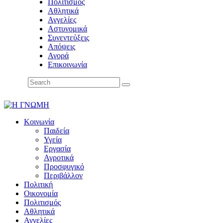
Πολιτισμός
Αθλητικά
Αγγελίες
Αστυνομικά
Συνεντεύξεις
Απόψεις
Αγορά
Επικοινωνία
Κοινωνία
Παιδεία
Υγεία
Εργασία
Αγροτικά
Προσφυγικό
Περιβάλλον
Πολιτική
Οικονομία
Πολιτισμός
Αθλητικά
Αγγελίες