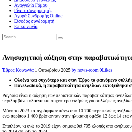
Αναγγελία Γάμου
Γίνετε συνδρομητής
Αγορά Συνδρομής Online
Είσοδος συνδρομητή
Επικοινωνία
Ανησυχητική αύξηση στην παραβατικότητα
Έβρος
Κοινωνία
1 Οκτωβρίου 2025
by news-room
0
Likes
Ολοένα και συχνότερο και στον Έβρο το φαινόμενο συλλ
Πανελλαδικά, η παραβατικότητα ανηλίκων εκτοξεύθηκε στ
Ραγδαία είναι η αύξηση των περιστατικών παραβατικότητας ανηλίκων
περιλαμβάνει ολοένα και συχνότερα ειδήσεις για συλλήψεις ανηλίκω
Μόνο το 2023 καταγράφηκαν πάνω από 10.700 περιπτώσεις ανήλικων
ενώ περίπου 1.400 βρίσκονταν στην ηλικιακή ομάδα 12 έως 14 ετών.
Επιπλέον, κι ενώ το 2019 είχαν σημειωθεί 795 κλοπές από ανήλικο
το 2019 σε 395 το 2024.