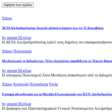
Έβρος
ΔΕΥΑ Αλεξανδρούπολης: Δωρεάν αλλαγή ονόματος έως τις 31 Δεκεμβρίου
by gnomi
0
Σχόλια
Η ΔΕΥΑ Αλεξανδρούπολης καλεί τους δημότες να επικαιροποιήσουν τ
Έβρος
Πολιτισμός
Μενδώνη από το Διδυμότειχο: Τέλος Αυγούστου παραδίδεται το Τέμενος Βαγι
by gnomi
0
Σχόλια
Η υπουργός Πολιτισμού Λίνα Μενδώνη ανακοίνωσε από το Διδυμότε
Έβρος
Κοινωνία
Περιφέρεια
Υγεία
Επίσημη αδειοδότηση για τη Μονάδα Εξωσωματικής του Π.Γ.Ν. Αλεξανδρούπο
by gnomi
0
Σχόλια
Η Διοίκηση του Πανεπιστημιακού Γενικού Νοσοκομείου Αλεξανδρού