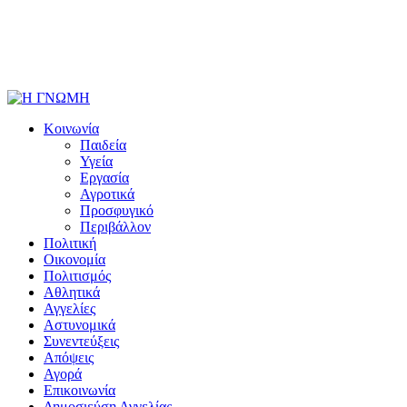
Κοινωνία
Παιδεία
Υγεία
Εργασία
Αγροτικά
Προσφυγικό
Περιβάλλον
Πολιτική
Οικονομία
Πολιτισμός
Αθλητικά
Αγγελίες
Αστυνομικά
Συνεντεύξεις
Απόψεις
Αγορά
Επικοινωνία
Δημοσιεύση Αγγελίας