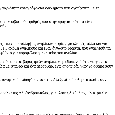
 συχνότητα καταγράφονται εγκλήματα που σχετίζονται με τη
τα εκφοβισμού, αριθμός που στην πραγματικότητα είναι
ικών.
ετικές με συλλήψεις ανηλίκων, κυρίως για κλοπές, αλλά και για
ί με 3 ακόμη ανήλικους και έναν άγνωστο δράστη, που αναζητούνταν
φθέντα για παραμέληση εποπτείας του ανηλίκου.
ε απόπειρα σε βάρος τριών ανήλικων ημεδαπών, διότι ενεργώντας
σίδα με σταυρό και ένα αξεσουάρ, ενώ αποπειράθηκαν να αφαιρέσουν
γειονομικού ενδιαφέροντος στην Αλεξανδρούπολη και αφαίρεσαν
 παραλία της Αλεξανδρούπολης, για κλοπές δικύκλων, ηλεκτρικών
ρόπο την παραβατικότητα ανηλίκων, αναγνωρίζοντας ότι τα παιδιά