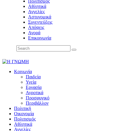
Πολιτισμός
Αθλητικά
Αγγελίες
Αστυνομικά
Συνεντεύξεις
Απόψεις
Αγορά
Επικοινωνία
Κοινωνία
Παιδεία
Υγεία
Εργασία
Αγροτικά
Προσφυγικό
Περιβάλλον
Πολιτική
Οικονομία
Πολιτισμός
Αθλητικά
Αγγελίες