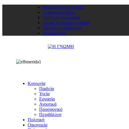
Δημοσιεύση Αγγελίας
Αναγγελία Γάμου
Γίνετε συνδρομητής
Αγορά Συνδρομής Online
Είσοδος συνδρομητή
Επικοινωνία
Κοινωνία
Παιδεία
Υγεία
Εργασία
Αγροτικά
Προσφυγικό
Περιβάλλον
Πολιτική
Οικονομία