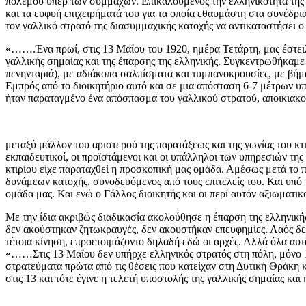
πολέμου υπέρ των συμμάχων. Επικαλούμενος την ελληνικότητα της π
και τα ευφυή επιχειρήματά του για τα οποία εθαυμάστη στα συνέδρι
τον γαλλικό στρατό της διασυμμαχικής κατοχής να αντικαταστήσει 
«…….Ένα πρωί, στις 13 Μαΐου του 1920, ημέρα Τετάρτη, μας έστειλ
γαλλικής σημαίας και της έπαρσης της ελληνικής. Συγκεντρωθήκαμε
πενηνταριά), με αδιάκοπα σαλπίσματα και τυμπανοκρουσίες, με βήμ
Εμπρός από το διοικητήριο αυτό και σε μια απόσταση 6-7 μέτρων υπ
ήταν παραταγμένο ένα απόσπασμα του γαλλικού στρατού, αποικιακού
μεταξύ μάλλον του αριστερού της παρατάξεως και της γωνίας του κτι
εκπαιδευτικοί, οι προϊστάμενοι και οι υπάλληλοι των υπηρεσιών τη
κτιρίου είχε παραταχθεί η προσκοπική μας ομάδα. Αμέσως μετά το π
δυνάμεων κατοχής, συνοδευόμενος από τους επιτελείς του. Και υπ
ομάδα μας. Και ενώ ο Γάλλος διοικητής και οι περί αυτόν αξιωματικ
Με την ίδια ακριβώς διαδικασία ακολούθησε η έπαρση της ελληνική
δεν ακούστηκαν ζητωκραυγές, δεν ακουστήκαν επευφημίες. Λαός δε
τέτοια κίνηση, επροετοιμάζοντο δηλαδή εδώ οι αρχές. Αλλά όλα αυτ
«……Στις 13 Μαΐου δεν υπήρχε ελληνικός στρατός στη πόλη, μόνο 1
στρατεύματα πρώτα από τις θέσεις που κατείχαν στη Δυτική Θράκη 
στις 13 και τότε έγινε η τελετή υποστολής της γαλλικής σημαίας και