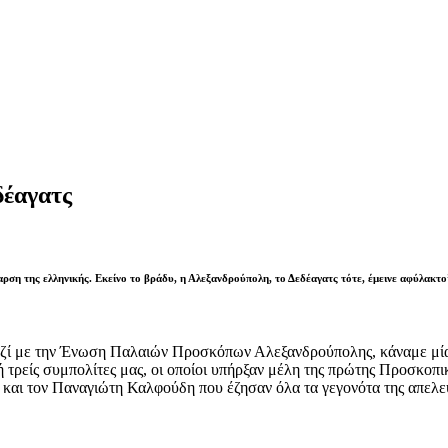
δέαγατς
 έπαρση της ελληνικής. Εκείνο το βράδυ, η Αλεξανδρούπολη, το Δεδέαγατς τότε, έμεινε αφύλα
ζί με την Ένωση Παλαιών Προσκόπων Αλεξανδρούπολης, κάναμε μία
 τρείς συμπολίτες μας, οι οποίοι υπήρξαν μέλη της πρώτης Προσκοπι
 και τον Παναγιώτη Καλφούδη που έζησαν όλα τα γεγονότα της απελε