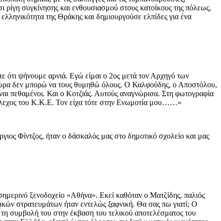
σι ρίγη συγκίνησης και ενθουσιασμού στους κατοίκους της πόλεως,
ν ελληνικότητα της Θράκης και δημιουργούσε ελπίδες για ένα
 ότι ψήνουμε αρνιά. Εγώ είμαι ο 2ος μετά τον Αρχηγό των
 τώρα δεν μπορώ να τους θυμηθώ όλους. Ο Καλφούδης, ο Αποστόλου,
αι πεθαμένοι. Και ο Κοτζιάς. Αυτούς αναγνώρισα. Στη φωτογραφία
τέλεχος του Κ.Κ.Ε. Τον είχα τότε στην Ενωμοτία μου……»
γιος Φίντζος, ήταν ο δάσκαλός μας στο δημοτικό σχολείο και μας
σημερινό ξενοδοχείο «Αθήνα». Εκεί καθόταν ο Ματζίδης, παλιός
νικών στρατευμάτων ήταν εντελώς ξαφνική. Θα σας πω γιατί; Ο
αι τη συμβολή του στην έκβαση του τελικού αποτελέσματος του