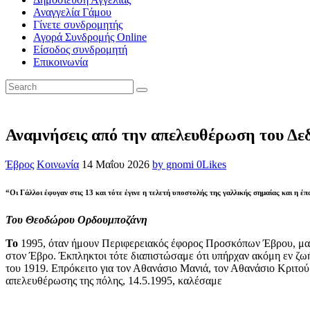
Αναγγελία Γάμου
Γίνετε συνδρομητής
Αγορά Συνδρομής Online
Είσοδος συνδρομητή
Επικοινωνία
Αναμνήσεις από την απελευθέρωση του Δε
Έβρος
Κοινωνία
14 Μαΐου 2026
by gnomi
0
Likes
“Οι Γάλλοι έφυγαν στις 13 και τότε έγινε η τελετή υποστολής της γαλλικής σημαίας και η
Του Θεοδώρου Ορδουμποζάνη
Το
1995, όταν ήμουν Περιφερειακός έφορος Προσκόπων Έβρου, μα
στον Έβρο. Έκπληκτοι τότε διαπιστώσαμε ότι υπήρχαν ακόμη εν ζωή
του 1919. Επρόκειτο για τον Αθανάσιο Μανιά, τον Αθανάσιο Κριτού
απελευθέρωσης της πόλης, 14.5.1995, καλέσαμε