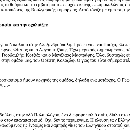
ς τα θούρια και τα εμβατήρια της εποχής εκείνης …..προκαλώντας έτ
ις καταπιέσεις της Βουλγαρικής κυριαρχίας. Αυτό τόνιζε με έμφαση τη
αφία και την σχολιάζει:
ίου Νικολάου στην Αλεξανδρούπολη. Πρέπει να είναι Πάσχα, βλέπετε
Γιώργος Φίτσιος και ο Λαγουμιτζάκης. Έχω μερικούς σημειωμένους,
Γιορδαμλής, Κοτζιάς και ο Μενέλαος Μαστράφης. Όλοι δυστυχώς είν
τε στην ομάδα μας, του Ορέστη Κολοζώφ. Ο γιος του είναι σήμερα σ
προσκοπισμό ήμουν αρχηγός της ομάδας, δηλαδή ενωμοτάρχης. Ο Γεώρ
ων….»
ούλου, στην οδό Παλαιολόγου, ένα διώροφο παλιό σπίτι, δίπλα στο 
μου στον επαναπατρισμό. Όχι, δεν το περιμέναμε. Η έλευση των Ελλη
πικαλούμενος τις ένδοξες και λαμπρές νίκες του Ελληνικού στρατού κ