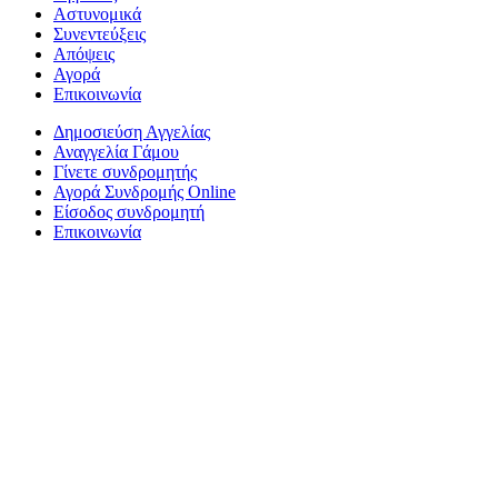
Αστυνομικά
Συνεντεύξεις
Απόψεις
Αγορά
Επικοινωνία
Δημοσιεύση Αγγελίας
Αναγγελία Γάμου
Γίνετε συνδρομητής
Αγορά Συνδρομής Online
Είσοδος συνδρομητή
Επικοινωνία