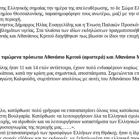
ς της Ελληνικής σημαίας την ημέρα της απελευθέρωσης, το δε Σώμα 
μίου Θεσσαλονίκης, παρασημοφόρησε τους ανωτέρω, μαζί με την ση
η περιοχή.
μνηστος Δήμαρχος Ηλίας Ευαγγελίδης και η Ένωση Παλαιών Προσκόπω
λημάτων υγείας. Στα πλαίσια των ιδίων εκδηλώσεων πραγματοποιήθη
άς και Αθανάσιος Κριτού διηγήθηκαν πως βίωσαν οι ίδιοι την εποχή
α τιμώμενα πρόσωπα Αθανάσιο Κριτού (αριστερά) και Αθανάσιο Μ
όλης ήταν 11 και 14 ετών αντίστοιχα, έχουν πολύ ενδιαφέρουν κυρίω
ποια, κατά την κρίση μας σημαντικά, αποσπάσματα. Σημειώνεται επίση
ναγιώτη Καλφούδη, συμπίπτουν απολύτως με αυτές του Αθανάσιου Μα
, κατόρθωσε πολύ γρήγορα να επαναπατρίσει όλους τους κατοίκους τ
 στη Βουλγαρία. Κατόρθωσε να λειτουργήσουν όλα τα Ελληνικά σχολεί
οχής, να ιδρυθούν και να λειτουργήσουν καταστήματα των Ελληνικών 
ς φυσιογνωμίας της περιοχής μας……».
 (επαναπατρισμό των προσφύγων Ελλήνων στη Θράκη), ήταν η ίδρυσ
 συχνές εξόδους και τις εκδρομές, με ξεδιπλωμένη την ελληνική προσ