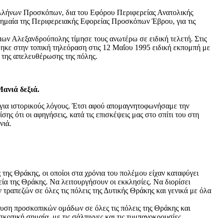
Ελλήνων Προσκόπων, δια του Εφόρου Περιφερείας Ανατολικής
μαία της Περιφερειακής Εφορείας Προσκόπων Έβρου, για τις
ν Αλεξανδρούπολης τίμησε τους ανωτέρω σε ειδική τελετή. Στις
κε στην τοπική τηλεόραση στις 12 Μαΐου 1995 ειδική εκπομπή με
 της απελευθέρωσης της πόλης.
ανιά δεξιά.
ς για ιστορικούς λόγους. Έτσι αφού απομαγνητοφωνήσαμε την
ς ότι οι αφηγήσεις, κατά τις επισκέψεις μας στο σπίτι του στη
νιά.
ης Θράκης, οι οποίοι στα χρόνια του πολέμου είχαν καταφύγει
α της Θράκης. Να λειτουργήσουν οι εκκλησίες. Να διορίσει
τραπεζών σε όλες τις πόλεις της Δυτικής Θράκης και γενικά με όλα
η προσκοπικών ομάδων σε όλες τις πόλεις της Θράκης και
κοπική σημαία, με τις σάλπιγγες και τις τυμπανοκρουσίες,