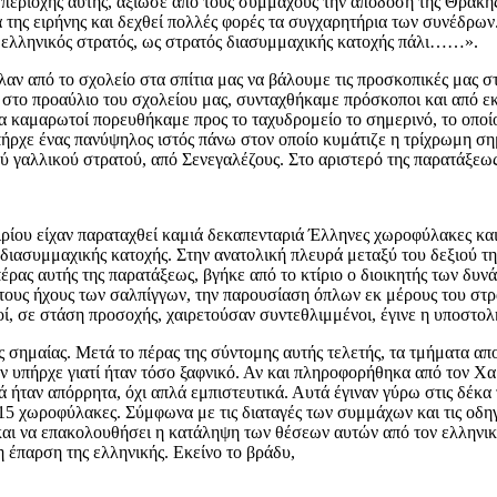
εριοχής αυτής, αξίωσε από τους συμμάχους την απόδοση της Θράκης 
α της ειρήνης και δεχθεί πολλές φορές τα συγχαρητήρια των συνέδρω
ο ελληνικός στρατός, ως στρατός διασυμμαχικής κατοχής πάλι……».
αν από το σχολείο στα σπίτια μας να βάλουμε τις προσκοπικές μας σ
 στο προαύλιο του σχολείου μας, συνταχθήκαμε πρόσκοποι και από εκ
α καμαρωτοί πορευθήκαμε προς το ταχυδρομείο το σημερινό, το οποί
ήρχε ένας πανύψηλος ιστός πάνω στον οποίο κυμάτιζε η τρίχρωμη σημ
 γαλλικού στρατού, από Σενεγαλέζους. Στο αριστερό της παρατάξεως
ρίου είχαν παραταχθεί καμιά δεκαπενταριά Έλληνες χωροφύλακες και ο
ς διασυμμαχικής κατοχής. Στην ανατολική πλευρά μεταξύ του δεξιού τη
έρας αυτής της παρατάξεως, βγήκε από το κτίριο ο διοικητής των δυ
ό τους ήχους των σαλπίγγων, την παρουσίαση όπλων εκ μέρους του σ
οί, σε στάση προσοχής, χαιρετούσαν συντεθλιμμένοι, έγινε η υποστολ
ς σημαίας. Μετά το πέρας της σύντομης αυτής τελετής, τα τμήματα α
ν υπήρχε γιατί ήταν τόσο ξαφνικό. Αν και πληροφορήθηκα από τον 
ά ήταν απόρρητα, όχι απλά εμπιστευτικά. Αυτά έγιναν γύρω στις δέκα
5 χωροφύλακες. Σύμφωνα με τις διαταγές των συμμάχων και τις οδη
και να επακολουθήσει η κατάληψη των θέσεων αυτών από τον ελληνικ
 η έπαρση της ελληνικής. Εκείνο το βράδυ,