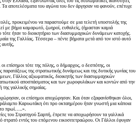
στην Ελλάδα, εξαντλώντας όλες του τις διπλωματικές ικανότητες
ν. Τα αποτελέσματα του αγώνα του δεν άργησαν να φανούν, επέτυχε
τολές, προκειμένου να παραστούμε σε μια τελετή υποστολής της
εί με βήμα καμαρωτό, ζωηροί, ευθαλείς, (ήμασταν καμιά
ο τότε ήταν το διοικητήριο των διασυμμαχικών δυνάμεων κατοχής.
αία της Γαλλίας. Τέσσερα – πέντε βήματα μετά από τον ιστό αυτό
 αυτής,
ι επίσημοι τότε της πόλης, ο δήμαρχος, ο δεσπότης, οι
ς παρατάξεως της στρατιωτικής δυνάμεως και της δυτικής γωνίας του
νάμεων, Γάλλος αξιωματικός, διοικητής των διασυμμαχικών
τρατιωτικού αποσπάσματος και των χωροφυλάκων και κοντών από την
ή της γαλλικής σημαίας.
ποχώρησαν, οι επίσημοι αποχώρησαν. Και όταν εξαφανίσθηκαν όλοι,
Χαράλαμπο Καρυωτάκη ότι προ οκταημέρου ήταν γνωστή μια κάποια
 το πρωί…..».
γίες του Στρατηγού Σαρπή, έπρεπε να αποχωρήσουν τα γαλλικά
ό στρατό εντός του επόμενου εικοσιτετραώρου. Οι Γάλλοι έφυγαν