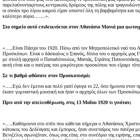
παρελαύνονταςστους κεντρικούς δρόμους της πόλης και τραγουδώντα
οι οποίοι προ λίγου καιρού είχαν υποστεί όλη τη βαρβαρότητα και τ
καλύτερο αύριο…….».
Στο σημείο αυτό επιδεικνύεται στον Αθανάσιο Μανιά μια φωτογρ
«…..Είναι Πάσχα του 1920. Πίσω από τον Μητροπολιτικό ναό του Αγ
Προσκόπων. Είναι ο δάσκαλος ο Σπανός, δίπλα του ο αρχηγός μας 
με στολή αρχηγού ο Παπαδόπουλος, Μανιάς, Στράτος Παπουτσάκης, 
αυτή είναι και ο πατέρας του μικρότερου προσκόπου που είχαμε τό
Σε τι βαθμό φθάσατε στον Προσκοπισμό;
«…..Εγώ δεν έμεινα και πολύ γιατί έφυγα το 22, όσο ήμουνα στον 
έκανε γυμναστική μουσική και ήταν ο αρχηγός όλων των Προσκόπ
Πριν από την απελευθέρωση, στις 13 Μαΐου 1920 τι γινόταν;
«…..Καθόμουνα στο σπίτι που κάθεται σήμερα ο Αθανάσιος Χριστοδ
κάτοικος του Δεδέαγατς και έμπορος, ήταν συνεταίρος του πατέρα 
Βενιζέλος αγωνιζόταν, όπως σας είπα, στο συνέδριο της ειρήνης, ε