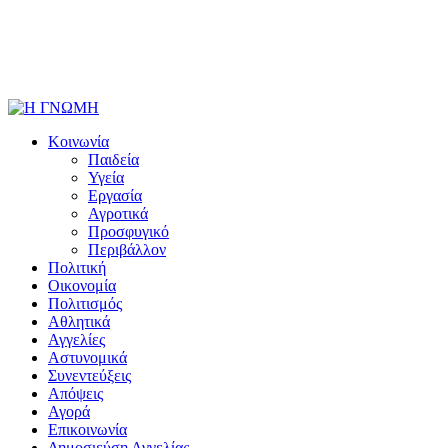
Κοινωνία
Παιδεία
Υγεία
Εργασία
Αγροτικά
Προσφυγικό
Περιβάλλον
Πολιτική
Οικονομία
Πολιτισμός
Αθλητικά
Αγγελίες
Αστυνομικά
Συνεντεύξεις
Απόψεις
Αγορά
Επικοινωνία
Δημοσιεύση Αγγελίας