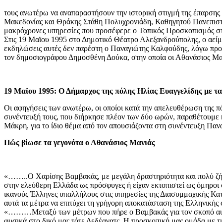
τους ανωτέρω να αναπαραστήσουν την ιστορική στιγμή της έπαρση
Μακεδονίας και Θράκης Στάθη Πολυχρονιάδη, Καθηγητού Πανεπιστη
μακρόχρονες υπηρεσίες που προσέφερε ο Τοπικός Προσκοπισμός στ
Στις 19 Μαϊου 1995 στο Δημοτικό Θέατρο Αλεξανδρούπολης, ο αεί
εκδηλώσεις αυτές δεν παρέστη ο Παναγιώτης Καλφούδης, λόγω προβ
τον δημοσιογράφου Δημοσθένη Δούκα, στην οποία οι Αθανάσιος Μανι
19 Μαϊου 1995: Ο Δήμαρχος της πόλης Ηλίας Ευαγγελίδης με τ
Οι αφηγήσεις των ανωτέρω, οι οποίοι κατά την απελευθέρωση της π
συνέντευξή τους, που διήρκησε πλέον των δύο ωρών, παραθέτουμε κά
Μάκρη, για το ίδιο θέμα από τον απουσιάζοντα στη συνέντευξη Πα
Πώς βίωσε τα γεγονότα ο Αθανάσιος Μανιάς
«……..Ο Χαρίσης Βαμβακάς, με μεγάλη δραστηριότητα και πολύ ζήλο
στην ελεύθερη Ελλάδα ως πρόσφυγες ή είχαν εκτοπιστεί ως όμηροι
ικανούς Έλληνες υπαλλήλους στις υπηρεσίες της Διασυμμαχικής Κατ
αυτά τα μέτρα να επιτύχει τη γρήγορη αποκατάσταση της Ελληνική
«………Μεταξύ των μέτρων που πήρε ο Βαμβακάς για τον σκοπό αυτό
φυσικά στο δικό μας τότε Δεδέαγατς. Η προσκοπική μας ομάδα με τις