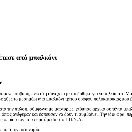
πεσε από μπαλκόνι
ης
αραμένει σοβαρή, ενώ στη συνέχεια μεταφέρθηκε για νοσηλεία στη Μ
χθες το μεσημέρι από μπαλκόνι τρίτου ορόφου πολυκατοικίας που β
κατά την πτώση, σύμφωνα με μαρτυρίες, χτύπησε αρχικά σε τέντα μπ
όπως ανέφεραν και έσπευσαν να δουν τι συμβαίνει. Την ίδια ώρα, περ
υ οποίου τον μετέφερε άμεσα στο Γ.Π.Ν.Α.
αι από την αστυνομία.