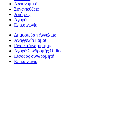
Αστυνομικά
Συνεντεύξεις
Απόψεις
Αγορά
Επικοινωνία
Δημοσιεύση Αγγελίας
Αναγγελία Γάμου
Γίνετε συνδρομητής
Αγορά Συνδρομής Online
Είσοδος συνδρομητή
Επικοινωνία