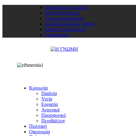
Δημοσιεύση Αγγελίας
Αναγγελία Γάμου
Γίνετε συνδρομητής
Αγορά Συνδρομής Online
Είσοδος συνδρομητή
Επικοινωνία
Κοινωνία
Παιδεία
Υγεία
Εργασία
Αγροτικά
Προσφυγικό
Περιβάλλον
Πολιτική
Οικονομία