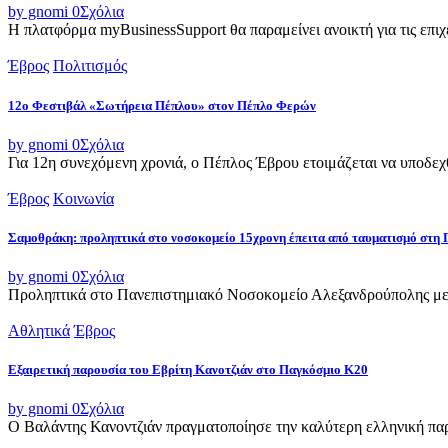
by gnomi
0
Σχόλια
Η πλατφόρμα myBusinessSupport θα παραμείνει ανοικτή για τις επιχει
Έβρος
Πολιτισμός
12ο Φεστιβάλ «Σωτήρεια Πέπλου» στον Πέπλο Φερών
by gnomi
0
Σχόλια
Για 12η συνεχόμενη χρονιά, ο Πέπλος Έβρου ετοιμάζεται να υποδεχθ
Έβρος
Κοινωνία
Σαμοθράκη: προληπτικά στο νοσοκομείο 15χρονη έπειτα από ταυματισμό στη 
by gnomi
0
Σχόλια
Προληπτικά στο Πανεπιστημιακό Νοσοκομείο Αλεξανδρούπολης μετ
Αθλητικά
Έβρος
Εξαιρετική παρουσία του Εβρίτη Κανοτζιάν στο Παγκόσμιο Κ20
by gnomi
0
Σχόλια
Ο Βαλάντης Κανοντζιάν πραγματοποίησε την καλύτερη ελληνική παρο