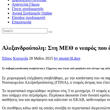
Αναγγελία Γάμου
Γίνετε συνδρομητής
Αγορά Συνδρομής Online
Είσοδος συνδρομητή
Επικοινωνία
Αλεξανδρούπολη: Στη ΜΕΘ ο νεαρός που έ
Έβρος
Κοινωνία
28 Μαΐου 2025
by gnomi
0
Likes
Σε σοβαρή κατάσταση νοσηλεύεται ο 23χρονος που έπεσε από μπαλκόνι στο κέντρο της πόλ
Σε χειρουργική επέμβαση υποβλήθηκε, με την κατάσταση του να π
Νοσοκομείου Αλεξανδρούπολης (ΓΠΝΑ), ο νεαρός άντρας που έπεσε 
Το περιστατικό σημειώθηκε περίπου στις 3 το μεσημέρι. Ο νεαρός 
που υπάρχει στο πεζοδρόμιο. Περίοικοι άκουσαν έναν δυνατό κρότο, 
αισθήσεις του και αιμόφυρτο και κάλεσαν το ΕΚΑΒ, ασθενοφόρο το
Οι συνθήκες κάτω από τις οποίες συνέβη το περιστατικό διερευνώντ