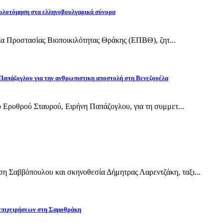
υλοτόμηση στα ελληνοβουλγαρικά σύνορα
εία Προστασίας Βιοποικιλότητας Θράκης (ΕΠΒΘ), ζητ...
Παπάζογλου για την ανθρωπιστικη αποστολή στη Βενεζουέλα
 Ερυθρού Σταυρού, Ειρήνη Παπάζογλου, για τη συμμετ...
Σαββόπουλου και σκηνοθεσία Δήμητρας Λαρεντζάκη, ταξι...
 επιχειρήσεων στη Σαμοθράκη