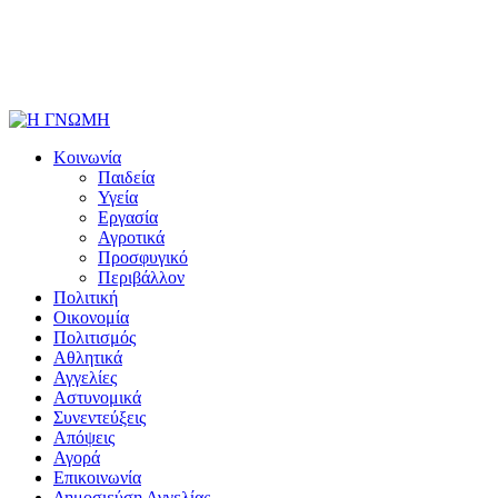
Κοινωνία
Παιδεία
Υγεία
Εργασία
Αγροτικά
Προσφυγικό
Περιβάλλον
Πολιτική
Οικονομία
Πολιτισμός
Αθλητικά
Αγγελίες
Αστυνομικά
Συνεντεύξεις
Απόψεις
Αγορά
Επικοινωνία
Δημοσιεύση Αγγελίας