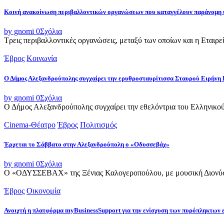
Κοινή ανακοίνωση περιβαλλοντικών οργανώσεων που καταγγέλουν παράνομη 
by gnomi
0
Σχόλια
Τρεις περιβαλλοντικές οργανώσεις, μεταξύ των οποίων και η Εταιρ
Έβρος
Κοινωνία
Ο Δήμος Αλεξανδρούπολης συγχαίρει την ερυθροσταυρίτισσα Σταυρού Ειρήνη 
by gnomi
0
Σχόλια
Ο Δήμος Αλεξανδρούπολης συγχαίρει την εθελόντρια του Ελληνικού
Cinema-Θέατρο
Έβρος
Πολιτισμός
Έρχεται το Σάββατο στην Αλεξανδρούπολη ο «Οδυσσεβάχ»
by gnomi
0
Σχόλια
Ο «ΟΔΥΣΣΕΒΑΧ» της Ξένιας Καλογεροπούλου, με μουσική Διονύση 
Έβρος
Οικονομία
Ανοιχτή η πλατφόρμα myBusinessSupport για την ενίσχυση των πυρόπληκτων