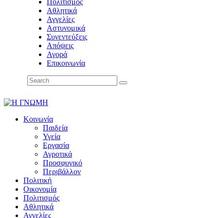
Πολιτισμός
Αθλητικά
Αγγελίες
Αστυνομικά
Συνεντεύξεις
Απόψεις
Αγορά
Επικοινωνία
Κοινωνία
Παιδεία
Υγεία
Εργασία
Αγροτικά
Προσφυγικό
Περιβάλλον
Πολιτική
Οικονομία
Πολιτισμός
Αθλητικά
Αγγελίες