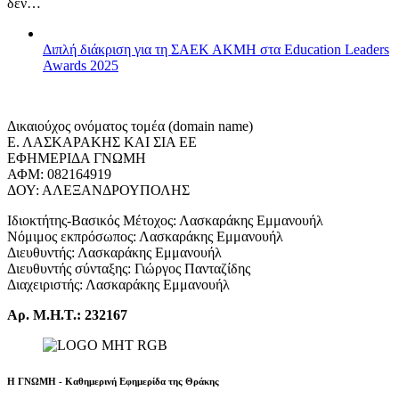
δεν…
Διπλή διάκριση για τη ΣΑΕΚ ΑΚΜΗ στα Education Leaders
Awards 2025
Δικαιούχος ονόματος τομέα (domain name)
Ε. ΛΑΣΚΑΡΑΚΗΣ ΚΑΙ ΣΙΑ ΕΕ
ΕΦΗΜΕΡΙΔΑ ΓΝΩΜΗ
ΑΦΜ: 082164919
ΔΟΥ: ΑΛΕΞΑΝΔΡΟΥΠΟΛΗΣ
Ιδιοκτήτης-Βασικός Μέτοχος: Λασκαράκης Εμμανουήλ
Νόμιμος εκπρόσωπος: Λασκαράκης Εμμανουήλ
Διευθυντής: Λασκαράκης Εμμανουήλ
Διευθυντής σύνταξης: Γιώργος Πανταζίδης
Διαχειριστής: Λασκαράκης Εμμανουήλ
Αρ. Μ.Η.Τ.: 232167
Η ΓΝΩΜΗ - Καθημερινή Εφημερίδα της Θράκης