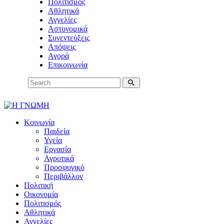
Πολιτισμός
Αθλητικά
Αγγελίες
Αστυνομικά
Συνεντεύξεις
Απόψεις
Αγορά
Επικοινωνία
Κοινωνία
Παιδεία
Υγεία
Εργασία
Αγροτικά
Προσφυγικό
Περιβάλλον
Πολιτική
Οικονομία
Πολιτισμός
Αθλητικά
Αγγελίες