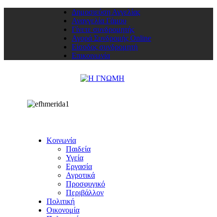
Δημοσιεύση Αγγελίας
Αναγγελία Γάμου
Γίνετε συνδρομητής
Αγορά Συνδρομής Online
Είσοδος συνδρομητή
Επικοινωνία
Κοινωνία
Παιδεία
Υγεία
Εργασία
Αγροτικά
Προσφυγικό
Περιβάλλον
Πολιτική
Οικονομία