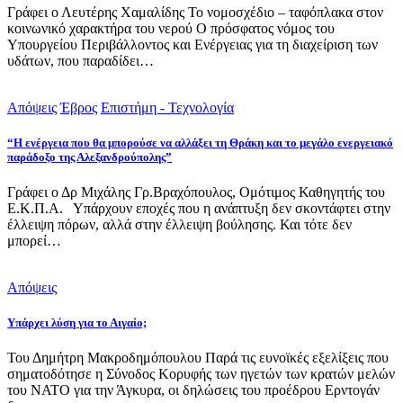
Γράφει ο Λευτέρης Χαμαλίδης Το νομοσχέδιο – ταφόπλακα στον
κοινωνικό χαρακτήρα του νερού Ο πρόσφατος νόμος του
Υπουργείου Περιβάλλοντος και Ενέργειας για τη διαχείριση των
υδάτων, που παραδίδει…
Απόψεις
Έβρος
Επιστήμη - Τεχνολογία
“Η ενέργεια που θα μπορούσε να αλλάξει τη Θράκη και το μεγάλο ενεργειακό
παράδοξο της Αλεξανδρούπολης”
Γράφει ο Δρ Μιχάλης Γρ.Βραχόπουλος, Ομότιμος Καθηγητής του
Ε.Κ.Π.Α. Υπάρχουν εποχές που η ανάπτυξη δεν σκοντάφτει στην
έλλειψη πόρων, αλλά στην έλλειψη βούλησης. Και τότε δεν
μπορεί…
Απόψεις
Υπάρχει λύση για το Αιγαίο;
Του Δημήτρη Μακροδημόπουλου Παρά τις ευνοϊκές εξελίξεις που
σηματοδότησε η Σύνοδος Κορυφής των ηγετών των κρατών μελών
του ΝΑΤΟ για την Άγκυρα, οι δηλώσεις του προέδρου Ερντογάν