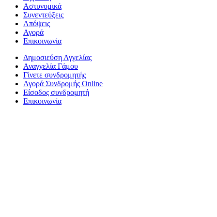
Αστυνομικά
Συνεντεύξεις
Απόψεις
Αγορά
Επικοινωνία
Δημοσιεύση Αγγελίας
Αναγγελία Γάμου
Γίνετε συνδρομητής
Αγορά Συνδρομής Online
Είσοδος συνδρομητή
Επικοινωνία