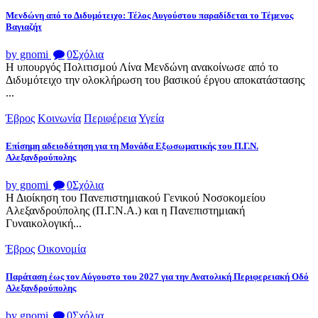
Μενδώνη από το Διδυμότειχο: Τέλος Αυγούστου παραδίδεται το Τέμενος
Βαγιαζήτ
by gnomi
0
Σχόλια
Η υπουργός Πολιτισμού Λίνα Μενδώνη ανακοίνωσε από το
Διδυμότειχο την ολοκλήρωση του βασικού έργου αποκατάστασης
...
Έβρος
Κοινωνία
Περιφέρεια
Υγεία
Επίσημη αδειοδότηση για τη Μονάδα Εξωσωματικής του Π.Γ.Ν.
Αλεξανδρούπολης
by gnomi
0
Σχόλια
Η Διοίκηση του Πανεπιστημιακού Γενικού Νοσοκομείου
Αλεξανδρούπολης (Π.Γ.Ν.Α.) και η Πανεπιστημιακή
Γυναικολογική...
Έβρος
Οικονομία
Παράταση έως τον Αύγουστο του 2027 για την Ανατολική Περιφερειακή Οδό
Αλεξανδρούπολης
by gnomi
0
Σχόλια