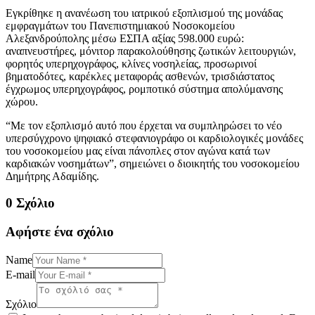
Εγκρίθηκε η ανανέωση του ιατρικού εξοπλισμού της μονάδας
εμφραγμάτων του Πανεπιστημιακού Νοσοκομείου
Αλεξανδρούπολης μέσω ΕΣΠΑ αξίας 598.000 ευρώ:
αναπνευστήρες, μόνιτορ παρακολούθησης ζωτικών λειτουργιών,
φορητός υπερηχογράφος, κλίνες νοσηλείας, προσωρινοί
βηματοδότες, καρέκλες μεταφοράς ασθενών, τρισδιάστατος
έγχρωμος υπερηχογράφος, ρομποτικό σύστημα απολύμανσης
χώρου.
“Με τον εξοπλισμό αυτό που έρχεται να συμπληρώσει το νέο
υπερσύγχρονο ψηφιακό στεφανιογράφο οι καρδιολογικές μονάδες
του νοσοκομείου μας είναι πάνοπλες στον αγώνα κατά των
καρδιακών νοσημάτων”, σημειώνει ο διοικητής του νοσοκομείου
Δημήτρης Αδαμίδης.
0 Σχόλιο
Αφήστε ένα σχόλιο
Name
E-mail
Σχόλιο