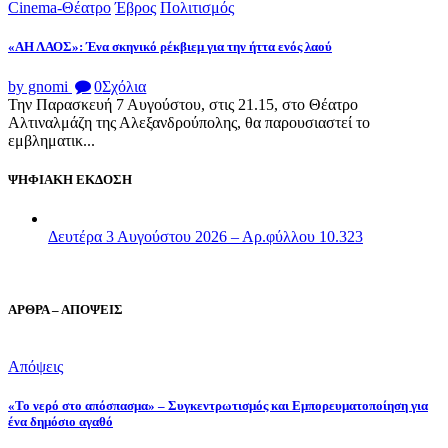
Cinema-Θέατρο
Έβρος
Πολιτισμός
«ΑΗ ΛΑΟΣ»: Ένα σκηνικό ρέκβιεμ για την ήττα ενός λαού
by gnomi
0
Σχόλια
Την Παρασκευή 7 Αυγούστου, στις 21.15, στο Θέατρο
Αλτιναλμάζη της Αλεξανδρούπολης, θα παρουσιαστεί το
εμβληματικ...
ΨΗΦΙΑΚΗ ΕΚΔΟΣΗ
Δευτέρα 3 Αυγούστου 2026 – Αρ.φύλλου 10.323
ΑΡΘΡΑ – ΑΠΟΨΕΙΣ
Απόψεις
«Το νερό στο απόσπασμα» – Συγκεντρωτισμός και Εμπορευματοποίηση για
ένα δημόσιο αγαθό