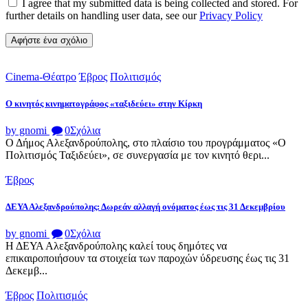
I agree that my submitted data is being collected and stored. For
further details on handling user data, see our
Privacy Policy
Cinema-Θέατρο
Έβρος
Πολιτισμός
Ο κινητός κινηματογράφος «ταξιδεύει» στην Κίρκη
by gnomi
0
Σχόλια
Ο Δήμος Αλεξανδρούπολης, στο πλαίσιο του προγράμματος «Ο
Πολιτισμός Ταξιδεύει», σε συνεργασία με τον κινητό θερι...
Έβρος
ΔΕΥΑ Αλεξανδρούπολης: Δωρεάν αλλαγή ονόματος έως τις 31 Δεκεμβρίου
by gnomi
0
Σχόλια
Η ΔΕΥΑ Αλεξανδρούπολης καλεί τους δημότες να
επικαιροποιήσουν τα στοιχεία των παροχών ύδρευσης έως τις 31
Δεκεμβ...
Έβρος
Πολιτισμός