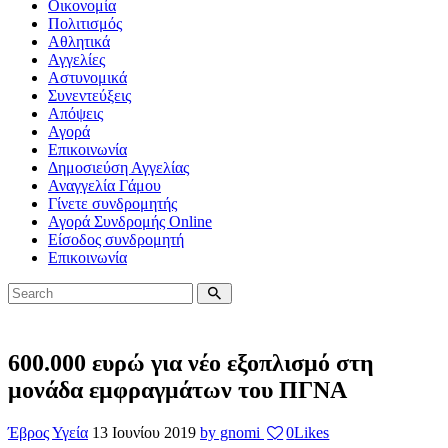
Οικονομία
Πολιτισμός
Αθλητικά
Αγγελίες
Αστυνομικά
Συνεντεύξεις
Απόψεις
Αγορά
Επικοινωνία
Δημοσιεύση Αγγελίας
Αναγγελία Γάμου
Γίνετε συνδρομητής
Αγορά Συνδρομής Online
Είσοδος συνδρομητή
Επικοινωνία
600.000 ευρώ για νέο εξοπλισμό στη
μονάδα εμφραγμάτων του ΠΓΝΑ
Έβρος
Υγεία
13 Ιουνίου 2019
by gnomi
0
Likes