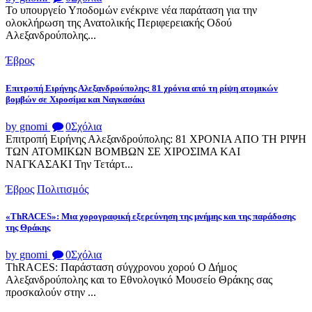
Το υπουργείο Υποδομών ενέκρινε νέα παράταση για την
ολοκλήρωση της Ανατολικής Περιφερειακής Οδού
Αλεξανδρούπολης...
Έβρος
Επιτροπή Ειρήνης Αλεξανδρούπολης: 81 χρόνια από τη ρίψη ατομικών
βομβών σε Χιροσίμα και Ναγκασάκι
by gnomi
0
Σχόλια
Επιτροπή Ειρήνης Αλεξανδρούπολης: 81 ΧΡΟΝΙΑ ΑΠΟ ΤΗ ΡΙΨΗ
ΤΩΝ ΑΤΟΜΙΚΩΝ ΒΟΜΒΩΝ ΣΕ ΧΙΡΟΣΙΜΑ ΚΑΙ
ΝΑΓΚΑΣΑΚΙ Την Τετάρτ...
Έβρος
Πολιτισμός
«ThRACES»: Μια χορογραφική εξερεύνηση της μνήμης και της παράδοσης
της Θράκης
by gnomi
0
Σχόλια
ThRACES: Παράσταση σύγχρονου χορού Ο Δήμος
Αλεξανδρούπολης και το Εθνολογικό Μουσείο Θράκης σας
προσκαλούν στην ...