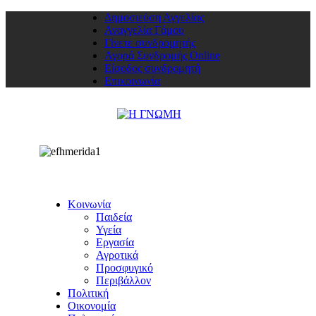
Δημοσιεύση Αγγελίας
Αναγγελία Γάμου
Γίνετε συνδρομητής
Αγορά Συνδρομής Online
Είσοδος συνδρομητή
Επικοινωνία
Κοινωνία
Παιδεία
Υγεία
Εργασία
Αγροτικά
Προσφυγικό
Περιβάλλον
Πολιτική
Οικονομία