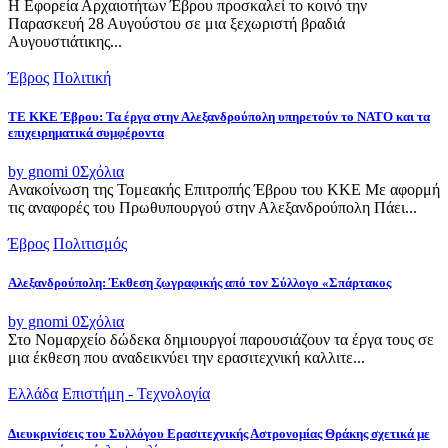
Η Εφορεία Αρχαιοτήτων Έβρου προσκαλεί το κοινό την
Παρασκευή 28 Αυγούστου σε μια ξεχωριστή βραδιά
Αυγουστιάτικης...
Έβρος
Πολιτική
ΤΕ ΚΚΕ Έβρου: Τα έργα στην Αλεξανδρούπολη υπηρετούν το ΝΑΤΟ και τα
επιχειρηματικά συμφέροντα
by gnomi
0
Σχόλια
Ανακοίνωση της Τομεακής Επιτροπής Έβρου του ΚΚΕ Με αφορμή
τις αναφορές του Πρωθυπουργού στην Αλεξανδρούπολη Πάει...
Έβρος
Πολιτισμός
Αλεξανδρούπολη: Έκθεση ζωγραφικής από τον Σύλλογο «Σπάρτακος
by gnomi
0
Σχόλια
Στο Νομαρχείο δώδεκα δημιουργοί παρουσιάζουν τα έργα τους σε
μια έκθεση που αναδεικνύει την ερασιτεχνική καλλιτε...
Ελλάδα
Επιστήμη - Τεχνολογία
Διευκρινίσεις του Συλλόγου Ερασιτεχνικής Αστρονομίας Θράκης σχετικά με