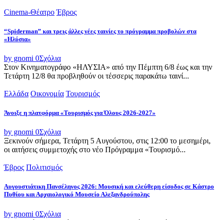
Cinema-Θέατρο
Έβρος
“Spiderman” και τρεις άλλες νέες ταινίες το πρόγραμμα προβολών στα
«Ηλύσια»
by gnomi
0
Σχόλια
Στον Κινηματογράφο «ΗΛΥΣΙΑ» από την Πέμπτη 6/8 έως και την
Τετάρτη 12/8 θα προβληθούν οι τέσσερις παρακάτω ταινί...
Ελλάδα
Οικονομία
Τουρισμός
Άνοιξε η πλατφόρμα «Τουρισμός για Όλους 2026-2027»
by gnomi
0
Σχόλια
Ξεκινούν σήμερα, Τετάρτη 5 Αυγούστου, στις 12:00 το μεσημέρι,
οι αιτήσεις συμμετοχής στο νέο Πρόγραμμα «Τουρισμό...
Έβρος
Πολιτισμός
Αυγουστιάτικη Πανσέληνος 2026: Μουσική και ελεύθερη είσοδος σε Κάστρο
Πυθίου και Αρχαιολογικό Μουσείο Αλεξανδρούπολης
by gnomi
0
Σχόλια