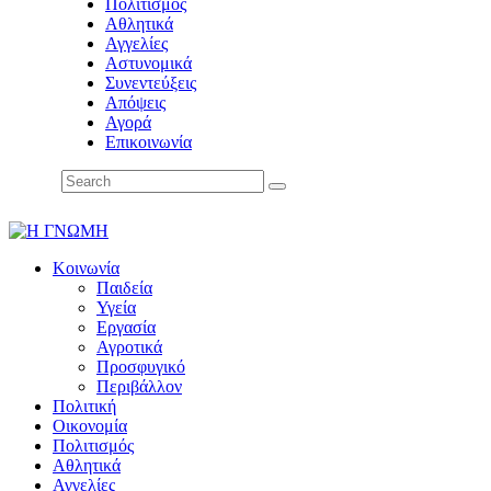
Πολιτισμός
Αθλητικά
Αγγελίες
Αστυνομικά
Συνεντεύξεις
Απόψεις
Αγορά
Επικοινωνία
Κοινωνία
Παιδεία
Υγεία
Εργασία
Αγροτικά
Προσφυγικό
Περιβάλλον
Πολιτική
Οικονομία
Πολιτισμός
Αθλητικά
Αγγελίες