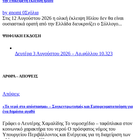
την επικείμενη έκλειψη ηλίου
by gnomi
0
Σχόλια
Στις 12 Αυγούστου 2026 η ολική έκλειψη Ηλίου δεν θα είναι
ουσιαστικά ορατή από την Ελλάδα διευκρινίζει ο Σύλλογο...
ΨΗΦΙΑΚΗ ΕΚΔΟΣΗ
Δευτέρα 3 Αυγούστου 2026 – Αρ.φύλλου 10.323
ΑΡΘΡΑ – ΑΠΟΨΕΙΣ
Απόψεις
«Το νερό στο απόσπασμα» – Συγκεντρωτισμός και Εμπορευματοποίηση για
ένα δημόσιο αγαθό
Γράφει ο Λευτέρης Χαμαλίδης Το νομοσχέδιο – ταφόπλακα στον
κοινωνικό χαρακτήρα του νερού Ο πρόσφατος νόμος του
Υπουργείου Περιβάλλοντος και Ενέργειας για τη διαχείριση των