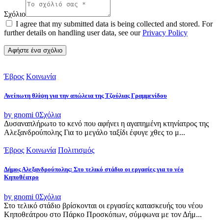
Σχόλιο
I agree that my submitted data is being collected and stored. For
further details on handling user data, see our
Privacy Policy
Έβρος
Κοινωνία
Ανείπωτη θλίψη για την απώλεια της Τζούλιας Γραμμενίδου
by gnomi
0
Σχόλια
Δυσαναπλήρωτο το κενό που αφήνει η αγαπημένη κτηνίατρος της
Αλεξανδρούπολης Για το μεγάλο ταξίδι έφυγε χθες το μ...
Έβρος
Κοινωνία
Πολιτισμός
Δήμος Αλεξανδρούπολης: Στο τελικό στάδιο οι εργασίες για το νέο
Κηποθέατρο
by gnomi
0
Σχόλια
Στο τελικό στάδιο βρίσκονται οι εργασίες κατασκευής του νέου
Κηποθεάτρου στο Πάρκο Προσκόπων, σύμφωνα με τον Δήμ...