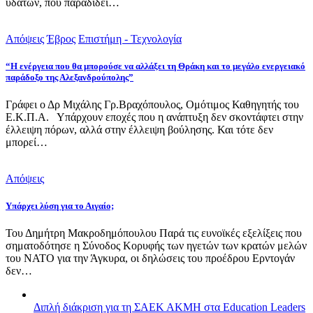
υδάτων, που παραδίδει…
Απόψεις
Έβρος
Επιστήμη - Τεχνολογία
“Η ενέργεια που θα μπορούσε να αλλάξει τη Θράκη και το μεγάλο ενεργειακό
παράδοξο της Αλεξανδρούπολης”
Γράφει ο Δρ Μιχάλης Γρ.Βραχόπουλος, Ομότιμος Καθηγητής του
Ε.Κ.Π.Α. Υπάρχουν εποχές που η ανάπτυξη δεν σκοντάφτει στην
έλλειψη πόρων, αλλά στην έλλειψη βούλησης. Και τότε δεν
μπορεί…
Απόψεις
Υπάρχει λύση για το Αιγαίο;
Του Δημήτρη Μακροδημόπουλου Παρά τις ευνοϊκές εξελίξεις που
σηματοδότησε η Σύνοδος Κορυφής των ηγετών των κρατών μελών
του ΝΑΤΟ για την Άγκυρα, οι δηλώσεις του προέδρου Ερντογάν
δεν…
Διπλή διάκριση για τη ΣΑΕΚ ΑΚΜΗ στα Education Leaders