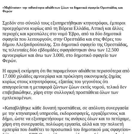
«Μηδένισαν» την πιθανότητα αδιάθετων ζώων τα δημοτικά σφαγεία Ορεστιάδας και
Φερών
Σχεδόν στο σύνολό τους εξυπηρετήθηκαν κτηνοτρόφοι, έμποροι
προερχόμενοι κυρίως από τη Βόρεια Ελλάδα, Αττική και άλλες
περιοχές και κρεοπώλες στο νομό Έβρο, από τα δύο δημοτικά
σφαγεία που λειτουργούν, στην Ορεστιάδα και στις Φέρες του
δήμου Αλεξανδρούπολης. Στο δημοτικό σφαγείο της Ορεστιάδας,
τις τελευταίες δύο εβδομάδες σφαγιάστηκαν άνω των 12.500
αμνοεριφίων και άνω των 3.000, στο δημοτικό σφαγείο των
Φερών.
Η αρχική εκτίμηση ότι θα παραμείνουν αδιάθετα περισσότερα από
17.000 χιλιάδες αμνοερίφια και πρόκληση οικονομικής ζημίας
κυρίως στους κτηνοτρόφους, εξαιτίας του γεγονότος ότι
απαγορεύεται η μεταφορά ζώντων ζώων εκτός νομού, τελικά δεν
επιβεβαιώθηκε, χάρη στην συλλογική προσπάθεια όλων των
εμπλεκομένων.
«Καταβλήθηκε κάθε δυνατή προσπάθεια, σε απόλυτη συνεργασία
με την κτηνιατρική υπηρεσία, εκδοροσφαγείς, εργαζόμενους και
δήμο, ώστε να εξυπηρετήσουμε τις ανάγκες όλων και το πετύχαμε,
χάρη στη συνεργασία, πολύωρη εργασία, αλλά και την πολυετή
εμπειρία που διαθέτει το προσωπικό του δημοτικού μας σφαγείου»