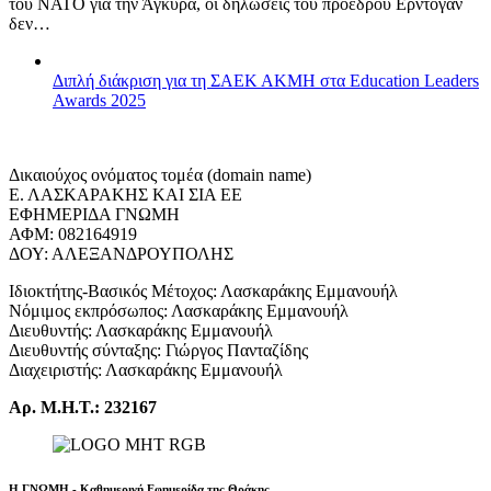
του ΝΑΤΟ για την Άγκυρα, οι δηλώσεις του προέδρου Ερντογάν
δεν…
Διπλή διάκριση για τη ΣΑΕΚ ΑΚΜΗ στα Education Leaders
Awards 2025
Δικαιούχος ονόματος τομέα (domain name)
Ε. ΛΑΣΚΑΡΑΚΗΣ ΚΑΙ ΣΙΑ ΕΕ
ΕΦΗΜΕΡΙΔΑ ΓΝΩΜΗ
ΑΦΜ: 082164919
ΔΟΥ: ΑΛΕΞΑΝΔΡΟΥΠΟΛΗΣ
Ιδιοκτήτης-Βασικός Μέτοχος: Λασκαράκης Εμμανουήλ
Νόμιμος εκπρόσωπος: Λασκαράκης Εμμανουήλ
Διευθυντής: Λασκαράκης Εμμανουήλ
Διευθυντής σύνταξης: Γιώργος Πανταζίδης
Διαχειριστής: Λασκαράκης Εμμανουήλ
Αρ. Μ.Η.Τ.: 232167
Η ΓΝΩΜΗ - Καθημερινή Εφημερίδα της Θράκης