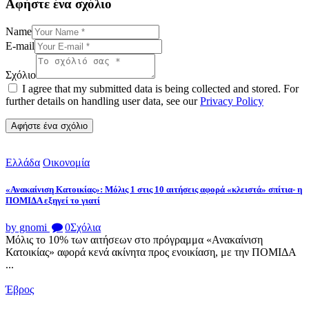
Αφήστε ένα σχόλιο
Name
E-mail
Σχόλιο
I agree that my submitted data is being collected and stored. For
further details on handling user data, see our
Privacy Policy
Ελλάδα
Οικονομία
«Ανακαίνιση Κατοικίας»: Μόλις 1 στις 10 αιτήσεις αφορά «κλειστά» σπίτια- η
ΠΟΜΙΔΑ εξηγεί το γιατί
by gnomi
0
Σχόλια
Μόλις το 10% των αιτήσεων στο πρόγραμμα «Ανακαίνιση
Κατοικίας» αφορά κενά ακίνητα προς ενοικίαση, με την ΠΟΜΙΔΑ
...
Έβρος