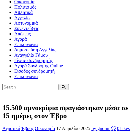
Οικονομία
Πολιτισμός
Αθλητικά
Αγγελίες
Αστυνομικά
Συνεντεύξεις
Απόψεις
Αγορά
Επικοινωνία
Δημοσιεύση Αγγελίας
Αναγγελία Γάμου
Γίνετε συνδρομητής
Αγορά Συνδρομής Online
Είσοδος συνδρομητή
Επικοινωνία
15.500 αμνοερίφια σφαγιάστηκαν μέσα σε
15 ημέρες στον Έβρο
Αγροτικά
Έβρος
Οικονομία
17 Απριλίου 2025
by gnomi
0
Likes