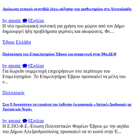
Ακύρωση τοπικού φεστιβάλ λόγω αύξησης του μισθωτηρίου στο Αλτιναλμάζη
by gnomi
0
Σχόλια
Η νέα τιμολογιακή πολιτική για χρήση του χώρου από τον Δήμο
δημιουργεί ήδη προβλήματα γκρίνιες και ακυρώσεις. Φε...
Έβρος
Ελλάδα
Πρόσκληση του Επιμελητηρίου Έβρου για συμμετοχή στην 90η ΔΕΘ
by gnomi
0
Σχόλια
Για δωρεάν συμμετοχή επιχειρήσεων στο περίπτερο του
Επιμελητηρίου Το Επιμελητήριο Έβρου προσκαλεί τα μέλη του
ν...
Πολιτισμός
Στις 9 Αυγούστου τα εγκαίνια της έκθεσης ζωγραφικής «Αστικές Διαδρομές με
Χρώμα και Νερό»
by gnomi
0
Σχόλια
Η Ε.ΠΟ.Φ.Ε.-Ένωση Πολιτιστικών Φορέων Έβρου με την αιγίδα
του Δήμου Αλεξανδρούπολης προσκαλεί να το κοινό στην Έ...