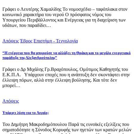
Γράφει ο Λευτέρης Χαμαλίδης Το νομοσχέδιο – ταφόπλακα στον
κοινωνικό χαρακτήρα του νερού Ο πρόσφατος νόμος του
Υπουργείου Περιβάλλοντος και Ενέργειας για τη διαχείριση των
υδάτων, που παραδίδει…
Απόψεις
Έβρος
Επιστήμη - Τεχνολογία
“Η ενέργεια που θα μπορούσε να αλλάξει τη Θράκη και το μεγάλο ενεργειακό
παράδοξο της Αλεξανδρούπολης”
Γράφει ο Δρ Μιχάλης Γρ.Βραχόπουλος, Ομότιμος Καθηγητής του
Ε.Κ.Π.Α. Υπάρχουν εποχές που η ανάπτυξη δεν σκοντάφτει στην
έλλειψη πόρων, αλλά στην έλλειψη βούλησης. Και τότε δεν
μπορεί…
Απόψεις
Υπάρχει λύση για το Αιγαίο;
Του Δημήτρη Μακροδημόπουλου Παρά τις ευνοϊκές εξελίξεις που
σηματοδότησε η Σύνοδος Κορυφής των ηγετών των κρατών μελών