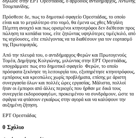
δήλωσε στην ΕΡΤ Ορεστιάδας, ο αρμόδιος αντιδήμαρχος, Αντώνης
Τσομπανίδης.
Πρόσθεσε δε, πως το δημοτικό σφαγείο Ορεστιάδας, το οποίο
είναι και το μεγαλύτερο στο νομό, θα έμενα ως χθες Μεγάλη
Πέμπτη ανοιχτό και πως ορισμένοι κτηνοτρόφοι δεν διέθεσαν προς
πώληση τα κοπάδια τους, είτε ζητώντας υψηλότερες τιμές/κιλό, από
τις ισχύουσες, είτε επιλέγοντας να τα διαθέσουν για τον εορτασμό
της Πρωτομαγιάς.
Από την πλευρά του, ο αντιδήμαρχος Φερών και Πρωτογενούς
Τομέα, Δημήτρης Κολγιώνης, μιλώντας στην ΕΡΤ Ορεστιάδας,
υπογράμμισε πως στο δημοτικό σφαγείο Φερών, το οποίο
πρόσφατα ξεκίνησε τη λειτουργία του, εξυπηρέτησε κτηνοτρόφους,
εμπόρους και κρεοπώλες χωρίς προβλήματα, επίσης με άριστη
συνεργασία όλων και πολλές ώρες εργασίας. Μάλιστα, πολλοί
ήταν οι έμποροι από άλλες περιοχές που ήρθαν με δικά τους
συνεργεία εκδοροσφαγέων, προκειμένου να συνδράμουν, ώστε τα
σφάγια να φτάσουν εγκαίρως στην αγορά και να καλύψουν την
αυξημένη ζήτηση.
ΕΡΤ Ορεστιάδας
0 Σχόλιο