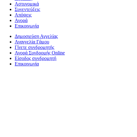
Αστυνομικά
Συνεντεύξεις
Απόψεις
Αγορά
Επικοινωνία
Δημοσιεύση Αγγελίας
Αναγγελία Γάμου
Γίνετε συνδρομητής
Αγορά Συνδρομής Online
Είσοδος συνδρομητή
Επικοινωνία