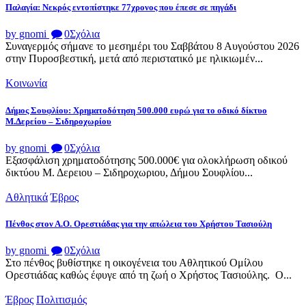
Παλαγία: Νεκρός εντοπίστηκε 77χρονος που έπεσε σε πηγάδι
by gnomi
0
Σχόλια
Συναγερμός σήμανε το μεσημέρι του Σαββάτου 8 Αυγούστου 2026
στην Πυροσβεστική, μετά από περιστατικό με ηλικιωμέν...
Κοινωνία
Δήμος Σουφλίου: Χρηματοδότηση 500.000 ευρώ για το οδικό δίκτυο
Μ.Δερείου – Σιδηροχωρίου
by gnomi
0
Σχόλια
Εξασφάλιση χρηματοδότησης 500.000€ για ολοκλήρωση οδικού
δικτύου Μ. Δερειου – Σιδηροχωριου, Δήμου Σουφλίου...
Αθλητικά
Έβρος
Πένθος στον Α.Ο. Ορεστιάδας για την απώλεια του Χρήστου Τασιούλη
by gnomi
0
Σχόλια
Στο πένθος βυθίστηκε η οικογένεια του Αθλητικού Ομίλου
Ορεστιάδας καθώς έφυγε από τη ζωή ο Χρήστος Τασιούλης. Ο...
Έβρος
Πολιτισμός