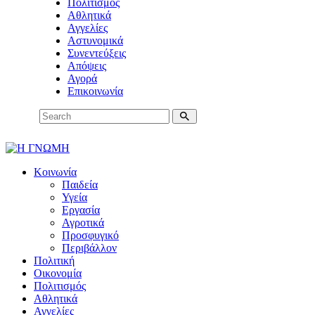
Πολιτισμός
Αθλητικά
Αγγελίες
Αστυνομικά
Συνεντεύξεις
Απόψεις
Αγορά
Επικοινωνία
Κοινωνία
Παιδεία
Υγεία
Εργασία
Αγροτικά
Προσφυγικό
Περιβάλλον
Πολιτική
Οικονομία
Πολιτισμός
Αθλητικά
Αγγελίες