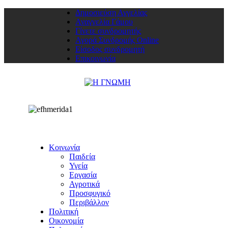
Δημοσιεύση Αγγελίας
Αναγγελία Γάμου
Γίνετε συνδρομητής
Αγορά Συνδρομής Online
Είσοδος συνδρομητή
Επικοινωνία
Κοινωνία
Παιδεία
Υγεία
Εργασία
Αγροτικά
Προσφυγικό
Περιβάλλον
Πολιτική
Οικονομία