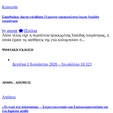
Κοινωνία
Σαμοθράκη: άμεση επέμβαση 21χρονου ναυαγοσώστη έσωσε Ιταλίδα
τουρίστρια
by gnomi
0
Σχόλια
Αίσιο τέλος είχε η περιπέτεια ηλικιωμένης Ιταλίδας τουρίστριας, η
οποία έχασε τις αισθήσεις της ενώ κολυμπούσε σ...
ΨΗΦΙΑΚΗ ΕΚΔΟΣΗ
Δευτέρα 3 Αυγούστου 2026 – Αρ.φύλλου 10.323
ΑΡΘΡΑ – ΑΠΟΨΕΙΣ
Απόψεις
«Το νερό στο απόσπασμα» – Συγκεντρωτισμός και Εμπορευματοποίηση για
ένα δημόσιο αγαθό