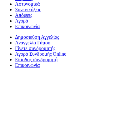
Αστυνομικά
Συνεντεύξεις
Απόψεις
Αγορά
Επικοινωνία
Δημοσιεύση Αγγελίας
Αναγγελία Γάμου
Γίνετε συνδρομητής
Αγορά Συνδρομής Online
Είσοδος συνδρομητή
Επικοινωνία