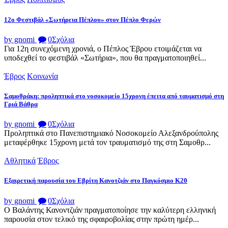
12ο Φεστιβάλ «Σωτήρεια Πέπλου» στον Πέπλο Φερών
by gnomi
0
Σχόλια
Για 12η συνεχόμενη χρονιά, ο Πέπλος Έβρου ετοιμάζεται να
υποδεχθεί το φεστιβάλ «Σωτήρια», που θα πραγματοποιηθεί...
Έβρος
Κοινωνία
Σαμοθράκη: προληπτικά στο νοσοκομείο 15χρονη έπειτα από ταυματισμό στη
Γριά Βάθρα
by gnomi
0
Σχόλια
Προληπτικά στο Πανεπιστημιακό Νοσοκομείο Αλεξανδρούπολης
μεταφέρθηκε 15χρονη μετά τον τραυματισμό της στη Σαμοθρ...
Αθλητικά
Έβρος
Εξαιρετική παρουσία του Εβρίτη Κανοτζιάν στο Παγκόσμιο Κ20
by gnomi
0
Σχόλια
Ο Βαλάντης Κανοντζιάν πραγματοποίησε την καλύτερη ελληνική
παρουσία στον τελικό της σφαιροβολίας στην πρώτη ημέρ...