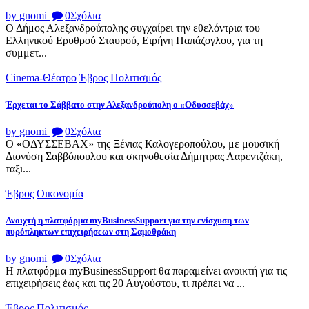
by gnomi
0
Σχόλια
Ο Δήμος Αλεξανδρούπολης συγχαίρει την εθελόντρια του
Ελληνικού Ερυθρού Σταυρού, Ειρήνη Παπάζογλου, για τη
συμμετ...
Cinema-Θέατρο
Έβρος
Πολιτισμός
Έρχεται το Σάββατο στην Αλεξανδρούπολη ο «Οδυσσεβάχ»
by gnomi
0
Σχόλια
Ο «ΟΔΥΣΣΕΒΑΧ» της Ξένιας Καλογεροπούλου, με μουσική
Διονύση Σαββόπουλου και σκηνοθεσία Δήμητρας Λαρεντζάκη,
ταξι...
Έβρος
Οικονομία
Ανοιχτή η πλατφόρμα myBusinessSupport για την ενίσχυση των
πυρόπληκτων επιχειρήσεων στη Σαμοθράκη
by gnomi
0
Σχόλια
Η πλατφόρμα myBusinessSupport θα παραμείνει ανοικτή για τις
επιχειρήσεις έως και τις 20 Αυγούστου, τι πρέπει να ...
Έβρος
Πολιτισμός