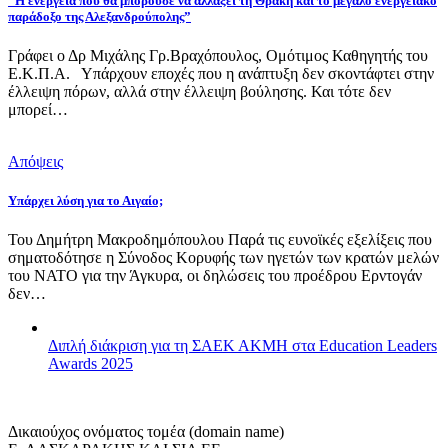
“Η ενέργεια που θα μπορούσε να αλλάξει τη Θράκη και το μεγάλο ενεργειακό
παράδοξο της Αλεξανδρούπολης”
Γράφει ο Δρ Μιχάλης Γρ.Βραχόπουλος, Ομότιμος Καθηγητής του
Ε.Κ.Π.Α. Υπάρχουν εποχές που η ανάπτυξη δεν σκοντάφτει στην
έλλειψη πόρων, αλλά στην έλλειψη βούλησης. Και τότε δεν
μπορεί…
Απόψεις
Υπάρχει λύση για το Αιγαίο;
Του Δημήτρη Μακροδημόπουλου Παρά τις ευνοϊκές εξελίξεις που
σηματοδότησε η Σύνοδος Κορυφής των ηγετών των κρατών μελών
του ΝΑΤΟ για την Άγκυρα, οι δηλώσεις του προέδρου Ερντογάν
δεν…
Διπλή διάκριση για τη ΣΑΕΚ ΑΚΜΗ στα Education Leaders
Awards 2025
Δικαιούχος ονόματος τομέα (domain name)