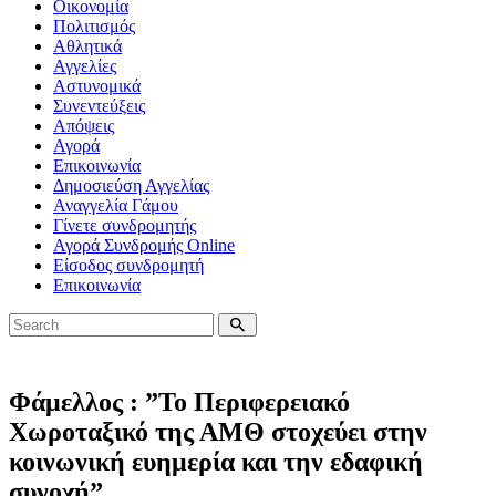
Οικονομία
Πολιτισμός
Αθλητικά
Αγγελίες
Αστυνομικά
Συνεντεύξεις
Απόψεις
Αγορά
Επικοινωνία
Δημοσιεύση Αγγελίας
Αναγγελία Γάμου
Γίνετε συνδρομητής
Αγορά Συνδρομής Online
Είσοδος συνδρομητή
Επικοινωνία
Φάμελλος : ”Το Περιφερειακό
Χωροταξικό της ΑΜΘ στοχεύει στην
κοινωνική ευημερία και την εδαφική
συνοχή”