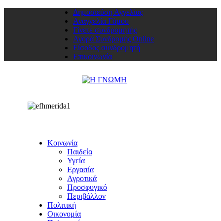
Δημοσιεύση Αγγελίας
Αναγγελία Γάμου
Γίνετε συνδρομητής
Αγορά Συνδρομής Online
Είσοδος συνδρομητή
Επικοινωνία
Κοινωνία
Παιδεία
Υγεία
Εργασία
Αγροτικά
Προσφυγικό
Περιβάλλον
Πολιτική
Οικονομία