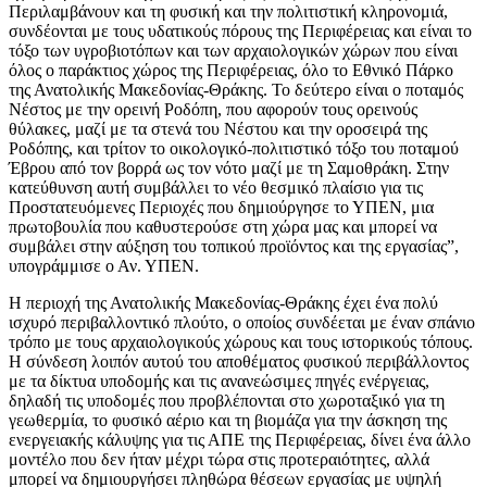
Περιλαμβάνουν και τη φυσική και την πολιτιστική κληρονομιά,
συνδέονται με τους υδατικούς πόρους της Περιφέρειας και είναι το
τόξο των υγροβιοτόπων και των αρχαιολογικών χώρων που είναι
όλος ο παράκτιος χώρος της Περιφέρειας, όλο το Εθνικό Πάρκο
της Ανατολικής Μακεδονίας-Θράκης. Το δεύτερο είναι ο ποταμός
Νέστος με την ορεινή Ροδόπη, που αφορούν τους ορεινούς
θύλακες, μαζί με τα στενά του Νέστου και την οροσειρά της
Ροδόπης, και τρίτον το οικολογικό-πολιτιστικό τόξο του ποταμού
Έβρου από τον βορρά ως τον νότο μαζί με τη Σαμοθράκη. Στην
κατεύθυνση αυτή συμβάλλει το νέο θεσμικό πλαίσιο για τις
Προστατευόμενες Περιοχές που δημιούργησε το ΥΠΕΝ, μια
πρωτοβουλία που καθυστερούσε στη χώρα μας και μπορεί να
συμβάλει στην αύξηση του τοπικού προϊόντος και της εργασίας”,
υπογράμμισε ο Αν. ΥΠΕΝ.
Η περιοχή της Ανατολικής Μακεδονίας-Θράκης έχει ένα πολύ
ισχυρό περιβαλλοντικό πλούτο, ο οποίος συνδέεται με έναν σπάνιο
τρόπο με τους αρχαιολογικούς χώρους και τους ιστορικούς τόπους.
Η σύνδεση λοιπόν αυτού του αποθέματος φυσικού περιβάλλοντος
με τα δίκτυα υποδομής και τις ανανεώσιμες πηγές ενέργειας,
δηλαδή τις υποδομές που προβλέπονται στο χωροταξικό για τη
γεωθερμία, το φυσικό αέριο και τη βιομάζα για την άσκηση της
ενεργειακής κάλυψης για τις ΑΠΕ της Περιφέρειας, δίνει ένα άλλο
μοντέλο που δεν ήταν μέχρι τώρα στις προτεραιότητες, αλλά
μπορεί να δημιουργήσει πληθώρα θέσεων εργασίας με υψηλή