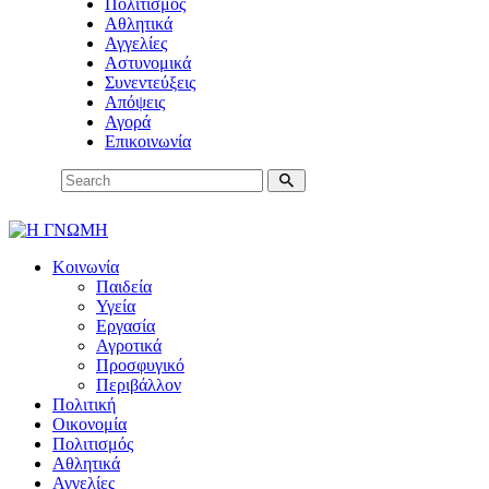
Πολιτισμός
Αθλητικά
Αγγελίες
Αστυνομικά
Συνεντεύξεις
Απόψεις
Αγορά
Επικοινωνία
Κοινωνία
Παιδεία
Υγεία
Εργασία
Αγροτικά
Προσφυγικό
Περιβάλλον
Πολιτική
Οικονομία
Πολιτισμός
Αθλητικά
Αγγελίες