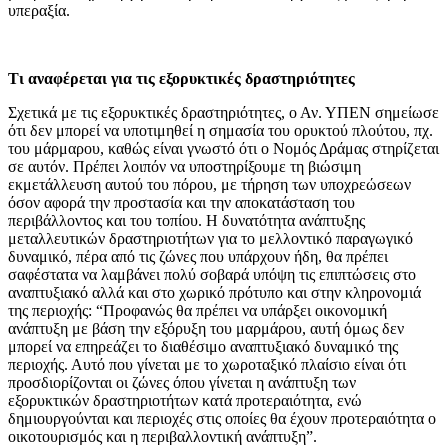
υπεραξία.
Τι αναφέρεται για τις εξορυκτικές δραστηριότητες
Σχετικά με τις εξορυκτικές δραστηριότητες, ο Αν. ΥΠΕΝ σημείωσε
ότι δεν μπορεί να υποτιμηθεί η σημασία του ορυκτού πλούτου, πχ.
του μάρμαρου, καθώς είναι γνωστό ότι ο Νομός Δράμας στηρίζεται
σε αυτόν. Πρέπει λοιπόν να υποστηρίξουμε τη βιώσιμη
εκμετάλλευση αυτού του πόρου, με τήρηση των υποχρεώσεων
όσον αφορά την προστασία και την αποκατάσταση του
περιβάλλοντος και του τοπίου. Η δυνατότητα ανάπτυξης
μεταλλευτικών δραστηριοτήτων για το μελλοντικό παραγωγικό
δυναμικό, πέρα από τις ζώνες που υπάρχουν ήδη, θα πρέπει
σαφέστατα να λαμβάνει πολύ σοβαρά υπόψη τις επιπτώσεις στο
αναπτυξιακό αλλά και στο χωρικό πρότυπο και στην κληρονομιά
της περιοχής: “Προφανώς θα πρέπει να υπάρξει οικονομική
ανάπτυξη με βάση την εξόρυξη του μαρμάρου, αυτή όμως δεν
μπορεί να επηρεάζει το διαθέσιμο αναπτυξιακό δυναμικό της
περιοχής. Αυτό που γίνεται με το χωροταξικό πλαίσιο είναι ότι
προσδιορίζονται οι ζώνες όπου γίνεται η ανάπτυξη των
εξορυκτικών δραστηριοτήτων κατά προτεραιότητα, ενώ
δημιουργούνται και περιοχές στις οποίες θα έχουν προτεραιότητα ο
οικοτουρισμός και η περιβαλλοντική ανάπτυξη”.