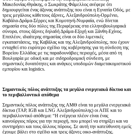
Μακεδονίας-Θράκης, ο Σωκράτης Φάμελλος ανέφερε ότι
δημιουργείται ένας άξονας ανάπτυξης που είναι η Εγνατία Οδός, με
τρεις μεγάλους κάθετους άξονες, Αλεξανδρούπολη-Ορμένιο,
Καβάλα-Δράμα-Σέρρες και Κομοτηνή-Νυμφαία, ενώ δίνεται
σημασία στις δύο πύλες της Περιφέρειας στα ελληνοβουλγαρικά
σύνορα, στους άξονες δηλαδή Δράμα-Εξοχή και Ξάνθη-Εχίνος.
Επιπλέον, ιδιαίτερης σημασίας είναι οι δύο λιμενικές
εγκαταστάσεις, της Καβάλας και της Αλεξανδρούπολης, που έχουν
ενταχθεί στο ευρύτερο σχέδιο της κυβέρνησης για τη σύνδεση της
Βορείου Ελλάδας με τις παραδουνάβιες περιοχές, μέσα από τη
Βουλγαρία με οδική και με σιδηροδρομική σύνδεση, με
σημαντικές δυνατότητες και ανάγκες υποδομών διαμετακομιστικού
εμπορίου και logistics.
Σημαντικός πόλος ανάπτυξης τα μεγάλα ενεργειακά δίκτυα και
το περιβαλλοντικό απόθεμα
Σημαντικός πόλος ανάπτυξης της ΑΜΘ είναι τα μεγάλα ενεργειακά
δίκτυα (ΤΑP, IGB και LNG Αλεξανδρούπολης) οι ΑΠΕ και το
περιβαλλοντικό απόθεμα: “Η ενέργεια πλέον είναι ένας
καινούργιος πόρος για την περιοχή, που μπορεί να στηρίξει και να
συντηρήσει και τους άλλους πόρους. Σε αυτή την κατεύθυνση εμείς
έχουμε βάλει στο σχέδιο και τρεις άξονες οικο-ανάπτυξης.