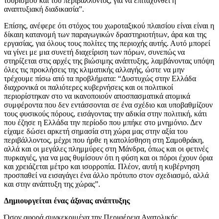
τουρισμού και του περιβάλλοντος, για να επιταχυνθεί η
αναπτυξιακή διαδικασία”.
Επίσης, ανέφερε ότι στόχος του χωροταξικού πλαισίου είναι είναι η
δίκαιη κατανομή των παραγωγικών δραστηριοτήτων, άρα και της
εργασίας, για όλους τους πολίτες της περιοχής αυτής. Αυτό μπορεί
να γίνει με μια συνετή διαχείριση των πόρων, συνεπώς να
στηρίζεται στις αρχές της βιώσιμης ανάπτυξης, λαμβάνοντας υπόψη
όλες τις προκλήσεις της κλιματικής αλλαγής, ώστε να μην
τρέχουμε πίσω από τα προβλήματα: “Δυστυχώς στην Ελλάδα
διαχρονικά οι παλιότερες κυβερνήσεις και οι πολιτικοί
περιορίστηκαν στο να ικανοποιούν αποσπασματικά ατομικά
συμφέροντα που δεν εντάσσονται σε ένα σχέδιο και υποβαθμίζουν
τους φυσικούς πόρους, εισάγοντας την αδικία στην πολιτική, κάτι
που έζησε η Ελλάδα την περίοδο που μπήκε στο μνημόνιο. Δεν
είχαμε δώσει αρκετή σημασία στη χώρα μας στην αξία του
περιβάλλοντος, μέχρι που ήρθε η κατολίσθηση στη Σαμοθράκη,
αλλά και οι μεγάλες πλημμύρες στη Μάνδρα, όπως και οι φετινές
πυρκαγιές, για να μας θυμίσουν ότι η φύση και οι πόροι έχουν όρια
και χρειάζεται μέτρο και ισορροπία. Πλέον, αυτή η κυβέρνηση
προσπαθεί να εισαγάγει ένα άλλο πρότυπο στον σχεδιασμό, αλλά
και στην ανάπτυξη της χώρας”.
Δημιουργείται ένας άξονας ανάπτυξης
Όσον αφορά συγκεκριμένα την Περιφέρεια Ανατολικής