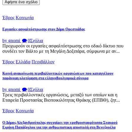
Έβρος
Κοινωνία
Εργασίες ασφαλτόστρωσης στον Δήμο Ορεστιάδας
by gnomi
0
Σχόλια
Προχωρούν οι εργασίες ασφαλτόστρωσης στο οδικό δίκτυο που
συνδέει τον Βάλτο με τη Μεγάλη Δοξιπάρα, σύμφωνα με αν...
Έβρος
Ελλάδα
Περιβάλλον
Κοινή ανακοίνωση περιβαλλοντικών οργανώσεων που καταγγέλουν
παράνομη υλοτόμηση στα ελληνοβουλγαρικά σύνορα
by gnomi
0
Σχόλια
Τρεις περιβαλλοντικές οργανώσεις, μεταξύ των οποίων και η
Εταιρεία Προστασίας Βιοποικιλότητας Θράκης (ΕΠΒΘ), ζητ...
Έβρος
Κοινωνία
Ο Δήμος Αλεξανδρούπολης συγχαίρει την ερυθροσταυρίτισσα Σταυρού
Ειρήνη Παπάζογλου για την ανθρωπιστικη αποστολή στη Βενεζουέλα