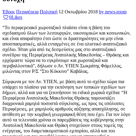
Έβρος
Περιφέρεια
Πολιτική
12 Οκτωβρίου 2018
by news-room
0
Likes
“Το περιφερειακό χωροταξικό πλαίσιο είναι η βάση του
σχεδιασμού όλων των λειτουργιών, οικονομικών και κοινωνικών,
και είναι απαραίτητο έτσι ώστε οι δραστηριότητες να μην είναι
αποσπασματικές, αλλά ενταγμένες σε ένα ολιστικό αναπτυξιακό
σχέδιο. Ήταν μία από τις δεσμεύσεις μας στο αναπτυξιακό
συνέδριο της Περιφέρειας Ανατολικής Μακεδονίας – Θράκης και
ερχόμαστε τώρα να το εγκρίνουμε και χωροταξικά και
περιβαλλοντικά”, δήλωσε ο Αν. ΥΠΕΝ Σωκράτης Φάμελλος,
μιλώντας στον Ρ/Σ “Στο Κόκκινο” Καβάλας.
Σύμφωνα με τον Αν. ΥΠΕΝ, με βάση αυτό το σχέδιο τώρα πια
υπάρχει το πλαίσιο για την εκπόνηση των τοπικών σχεδίων των
δήμων, αλλά και για να ξεκινήσουν τα ειδικά χωρικά σχέδια: “Η
Περιφέρεια Ανατολικής Μακεδονίας Θράκης παρουσιάζει
διαχρονικά χαμηλά ποσοστά σύγκλισης, ως προς τις υπόλοιπες
Περιφέρειες, με χαμηλούς αριθμούς αύξησης απασχόλησης, σε
αντίθεση με την κομβική γεωγραφική θέση που έχει. Για τον λόγο
αυτό τα τελευταία χρόνια οι παρεμβάσεις της κυβέρνησης στην
Ανατολική Μακεδονία και Θράκη στοχεύουν στους τομείς της
ενέργειας, του διαμετακομιστικού εμπορίου, αλλά και του