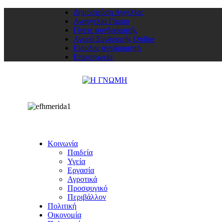
Δημοσιεύση Αγγελίας
Αναγγελία Γάμου
Γίνετε συνδρομητής
Αγορά Συνδρομής Online
Είσοδος συνδρομητή
Επικοινωνία
Κοινωνία
Παιδεία
Υγεία
Εργασία
Αγροτικά
Προσφυγικό
Περιβάλλον
Πολιτική
Οικονομία