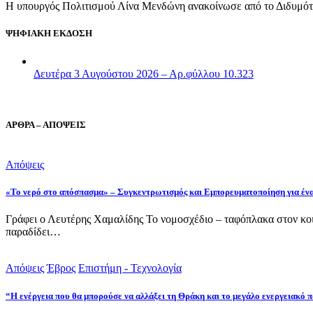
Η υπουργός Πολιτισμού Λίνα Μενδώνη ανακοίνωσε από το Διδυμότε
ΨΗΦΙΑΚΗ ΕΚΔΟΣΗ
Δευτέρα 3 Αυγούστου 2026 – Αρ.φύλλου 10.323
ΑΡΘΡΑ – ΑΠΟΨΕΙΣ
Απόψεις
«Το νερό στο απόσπασμα» – Συγκεντρωτισμός και Εμπορευματοποίηση για έν
Γράφει ο Λευτέρης Χαμαλίδης Το νομοσχέδιο – ταφόπλακα στον κοι
παραδίδει…
Απόψεις
Έβρος
Επιστήμη - Τεχνολογία
“Η ενέργεια που θα μπορούσε να αλλάξει τη Θράκη και το μεγάλο ενεργειακό