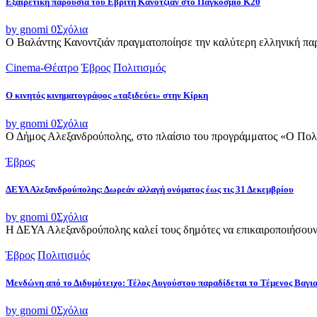
Εξαιρετική παρουσία του Εβρίτη Κανοτζιάν στο Παγκόσμιο Κ20
by gnomi
0
Σχόλια
Ο Βαλάντης Κανοντζιάν πραγματοποίησε την καλύτερη ελληνική παρο
Cinema-Θέατρο
Έβρος
Πολιτισμός
Ο κινητός κινηματογράφος «ταξιδεύει» στην Κίρκη
by gnomi
0
Σχόλια
Ο Δήμος Αλεξανδρούπολης, στο πλαίσιο του προγράμματος «Ο Πολιτι
Έβρος
ΔΕΥΑ Αλεξανδρούπολης: Δωρεάν αλλαγή ονόματος έως τις 31 Δεκεμβρίου
by gnomi
0
Σχόλια
Η ΔΕΥΑ Αλεξανδρούπολης καλεί τους δημότες να επικαιροποιήσουν τ
Έβρος
Πολιτισμός
Μενδώνη από το Διδυμότειχο: Τέλος Αυγούστου παραδίδεται το Τέμενος Βαγι
by gnomi
0
Σχόλια