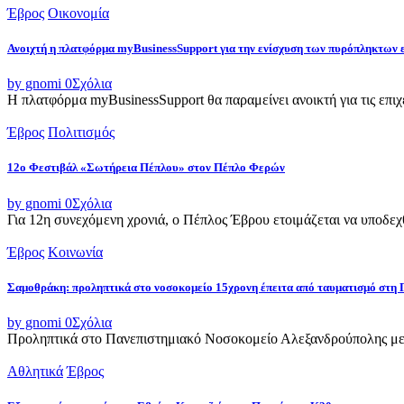
Έβρος
Οικονομία
Ανοιχτή η πλατφόρμα myBusinessSupport για την ενίσχυση των πυρόπληκτων
by gnomi
0
Σχόλια
Η πλατφόρμα myBusinessSupport θα παραμείνει ανοικτή για τις επιχει
Έβρος
Πολιτισμός
12ο Φεστιβάλ «Σωτήρεια Πέπλου» στον Πέπλο Φερών
by gnomi
0
Σχόλια
Για 12η συνεχόμενη χρονιά, ο Πέπλος Έβρου ετοιμάζεται να υποδεχθ
Έβρος
Κοινωνία
Σαμοθράκη: προληπτικά στο νοσοκομείο 15χρονη έπειτα από ταυματισμό στη 
by gnomi
0
Σχόλια
Προληπτικά στο Πανεπιστημιακό Νοσοκομείο Αλεξανδρούπολης μετ
Αθλητικά
Έβρος