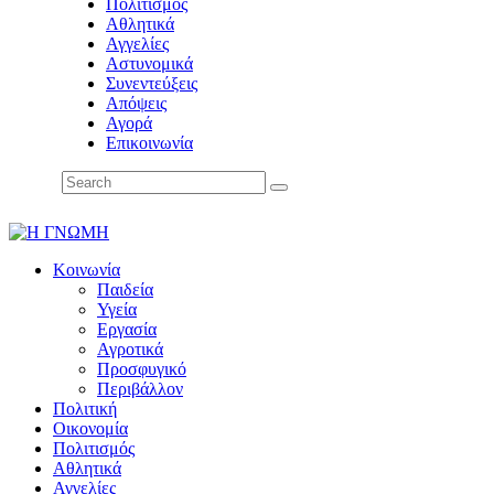
Πολιτισμός
Αθλητικά
Αγγελίες
Αστυνομικά
Συνεντεύξεις
Απόψεις
Αγορά
Επικοινωνία
Κοινωνία
Παιδεία
Υγεία
Εργασία
Αγροτικά
Προσφυγικό
Περιβάλλον
Πολιτική
Οικονομία
Πολιτισμός
Αθλητικά
Αγγελίες