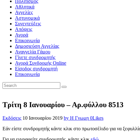
Πολιτισμός
Αθλητικά
Αγγελίες
Αστυνομικά
Συνεντεύξεις
Απόψεις
Αγορά
Επικοινωνία
Δημοσιεύση Αγγελίας
Αναγγελία Γάμου
Γίνετε συνδρομητής
Αγορά Συνδρομής Online
Είσοδος συνδρομητή
Επικοινωνία
Τρίτη 8 Ιανουαρίου – Αρ.φύλλου 8513
Εκδόσεις
10 Ιανουαρίου 2019
by Η Γνωμη
0
Likes
Εάν είστε συνδρομητής κάντε κλικ στο πρωτοσέλιδο για να ξεφυλλί
Για να εγγραφείτε συνδρομητής, κάντε κλικ
εδώ