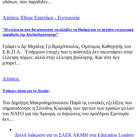
υδάτων, που παραδίδει…
Απόψεις
Έβρος
Επιστήμη - Τεχνολογία
“Η ενέργεια που θα μπορούσε να αλλάξει τη Θράκη και το μεγάλο ενεργειακό
παράδοξο της Αλεξανδρούπολης”
Γράφει ο Δρ Μιχάλης Γρ.Βραχόπουλος, Ομότιμος Καθηγητής του
Ε.Κ.Π.Α. Υπάρχουν εποχές που η ανάπτυξη δεν σκοντάφτει στην
έλλειψη πόρων, αλλά στην έλλειψη βούλησης. Και τότε δεν
μπορεί…
Απόψεις
Υπάρχει λύση για το Αιγαίο;
Του Δημήτρη Μακροδημόπουλου Παρά τις ευνοϊκές εξελίξεις που
σηματοδότησε η Σύνοδος Κορυφής των ηγετών των κρατών μελών
του ΝΑΤΟ για την Άγκυρα, οι δηλώσεις του προέδρου Ερντογάν
δεν…
Διπλή διάκριση για τη ΣΑΕΚ ΑΚΜΗ στα Education Leaders