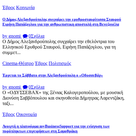
Έβρος
Κοινωνία
Ο Δήμος Αλεξανδρούπολης συγχαίρει την ερυθροσταυρίτισσα Σταυρού
Ειρήνη Παπάζογλου για την ανθρωπιστικη αποστολή στη Βενεζουέλα
by gnomi
0
Σχόλια
Ο Δήμος Αλεξανδρούπολης συγχαίρει την εθελόντρια του
Ελληνικού Ερυθρού Σταυρού, Ειρήνη Παπάζογλου, για τη
συμμετ...
Cinema-Θέατρο
Έβρος
Πολιτισμός
Έρχεται το Σάββατο στην Αλεξανδρούπολη ο «Οδυσσεβάχ»
by gnomi
0
Σχόλια
Ο «ΟΔΥΣΣΕΒΑΧ» της Ξένιας Καλογεροπούλου, με μουσική
Διονύση Σαββόπουλου και σκηνοθεσία Δήμητρας Λαρεντζάκη,
ταξι...
Έβρος
Οικονομία
Ανοιχτή η πλατφόρμα myBusinessSupport για την ενίσχυση των
πυρόπληκτων επιχειρήσεων στη Σαμοθράκη