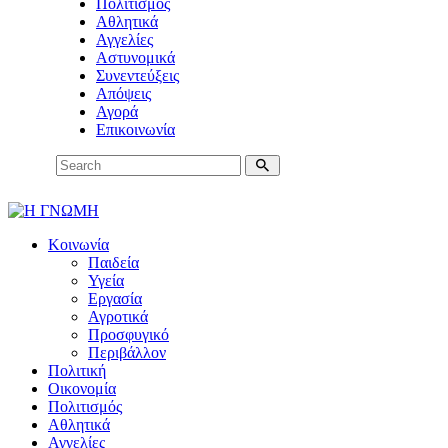
Πολιτισμός
Αθλητικά
Αγγελίες
Αστυνομικά
Συνεντεύξεις
Απόψεις
Αγορά
Επικοινωνία
Κοινωνία
Παιδεία
Υγεία
Εργασία
Αγροτικά
Προσφυγικό
Περιβάλλον
Πολιτική
Οικονομία
Πολιτισμός
Αθλητικά
Αγγελίες