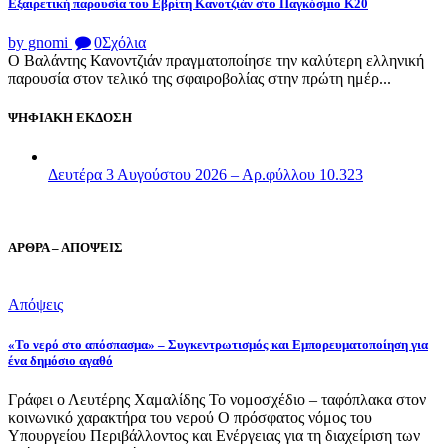
Εξαιρετική παρουσία του Εβρίτη Κανοτζιάν στο Παγκόσμιο Κ20
by gnomi
0
Σχόλια
Ο Βαλάντης Κανοντζιάν πραγματοποίησε την καλύτερη ελληνική
παρουσία στον τελικό της σφαιροβολίας στην πρώτη ημέρ...
ΨΗΦΙΑΚΗ ΕΚΔΟΣΗ
Δευτέρα 3 Αυγούστου 2026 – Αρ.φύλλου 10.323
ΑΡΘΡΑ – ΑΠΟΨΕΙΣ
Απόψεις
«Το νερό στο απόσπασμα» – Συγκεντρωτισμός και Εμπορευματοποίηση για
ένα δημόσιο αγαθό
Γράφει ο Λευτέρης Χαμαλίδης Το νομοσχέδιο – ταφόπλακα στον
κοινωνικό χαρακτήρα του νερού Ο πρόσφατος νόμος του
Υπουργείου Περιβάλλοντος και Ενέργειας για τη διαχείριση των