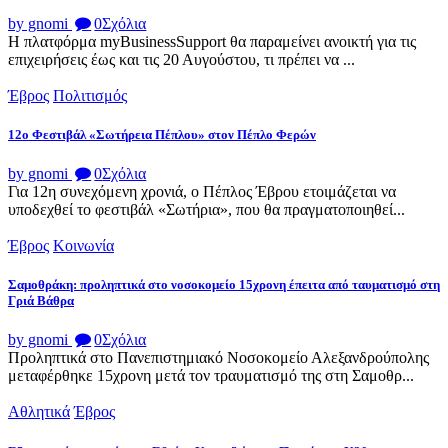
by gnomi
0
Σχόλια
Η πλατφόρμα myBusinessSupport θα παραμείνει ανοικτή για τις
επιχειρήσεις έως και τις 20 Αυγούστου, τι πρέπει να ...
Έβρος
Πολιτισμός
12ο Φεστιβάλ «Σωτήρεια Πέπλου» στον Πέπλο Φερών
by gnomi
0
Σχόλια
Για 12η συνεχόμενη χρονιά, ο Πέπλος Έβρου ετοιμάζεται να
υποδεχθεί το φεστιβάλ «Σωτήρια», που θα πραγματοποιηθεί...
Έβρος
Κοινωνία
Σαμοθράκη: προληπτικά στο νοσοκομείο 15χρονη έπειτα από ταυματισμό στη
Γριά Βάθρα
by gnomi
0
Σχόλια
Προληπτικά στο Πανεπιστημιακό Νοσοκομείο Αλεξανδρούπολης
μεταφέρθηκε 15χρονη μετά τον τραυματισμό της στη Σαμοθρ...
Αθλητικά
Έβρος