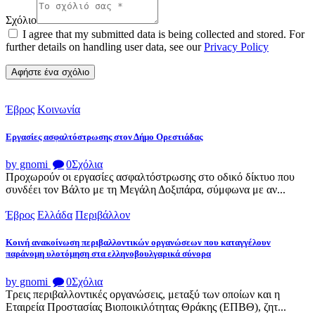
Σχόλιο
I agree that my submitted data is being collected and stored. For
further details on handling user data, see our
Privacy Policy
Έβρος
Κοινωνία
Εργασίες ασφαλτόστρωσης στον Δήμο Ορεστιάδας
by gnomi
0
Σχόλια
Προχωρούν οι εργασίες ασφαλτόστρωσης στο οδικό δίκτυο που
συνδέει τον Βάλτο με τη Μεγάλη Δοξιπάρα, σύμφωνα με αν...
Έβρος
Ελλάδα
Περιβάλλον
Κοινή ανακοίνωση περιβαλλοντικών οργανώσεων που καταγγέλουν
παράνομη υλοτόμηση στα ελληνοβουλγαρικά σύνορα
by gnomi
0
Σχόλια
Τρεις περιβαλλοντικές οργανώσεις, μεταξύ των οποίων και η
Εταιρεία Προστασίας Βιοποικιλότητας Θράκης (ΕΠΒΘ), ζητ...