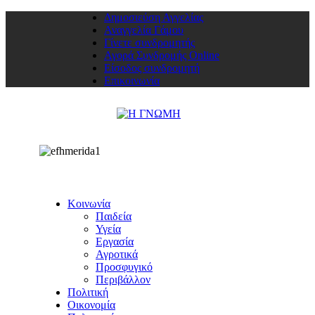
Δημοσιεύση Αγγελίας
Αναγγελία Γάμου
Γίνετε συνδρομητής
Αγορά Συνδρομής Online
Είσοδος συνδρομητή
Επικοινωνία
Κοινωνία
Παιδεία
Υγεία
Εργασία
Αγροτικά
Προσφυγικό
Περιβάλλον
Πολιτική
Οικονομία