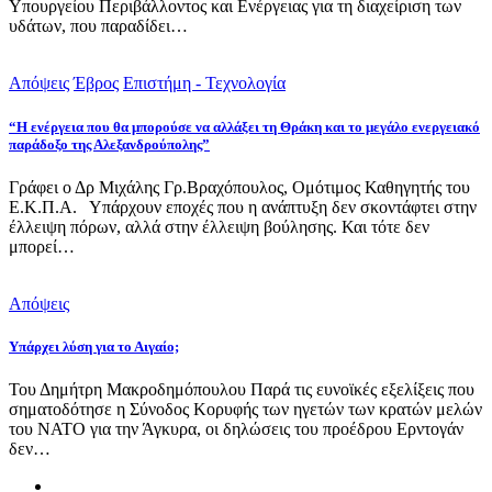
Υπουργείου Περιβάλλοντος και Ενέργειας για τη διαχείριση των
υδάτων, που παραδίδει…
Απόψεις
Έβρος
Επιστήμη - Τεχνολογία
“Η ενέργεια που θα μπορούσε να αλλάξει τη Θράκη και το μεγάλο ενεργειακό
παράδοξο της Αλεξανδρούπολης”
Γράφει ο Δρ Μιχάλης Γρ.Βραχόπουλος, Ομότιμος Καθηγητής του
Ε.Κ.Π.Α. Υπάρχουν εποχές που η ανάπτυξη δεν σκοντάφτει στην
έλλειψη πόρων, αλλά στην έλλειψη βούλησης. Και τότε δεν
μπορεί…
Απόψεις
Υπάρχει λύση για το Αιγαίο;
Του Δημήτρη Μακροδημόπουλου Παρά τις ευνοϊκές εξελίξεις που
σηματοδότησε η Σύνοδος Κορυφής των ηγετών των κρατών μελών
του ΝΑΤΟ για την Άγκυρα, οι δηλώσεις του προέδρου Ερντογάν
δεν…