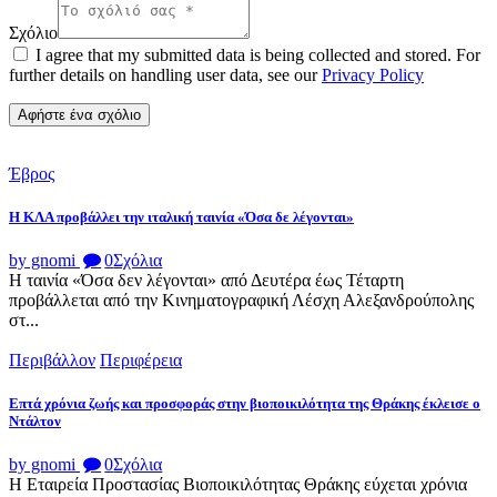
Σχόλιο
I agree that my submitted data is being collected and stored. For
further details on handling user data, see our
Privacy Policy
Έβρος
Η ΚΛΑ προβάλλει την ιταλική ταινία «Όσα δε λέγονται»
by gnomi
0
Σχόλια
Η ταινία «Όσα δεν λέγονται» από Δευτέρα έως Τέταρτη
προβάλλεται από την Κινηματογραφική Λέσχη Αλεξανδρούπολης
στ...
Περιβάλλον
Περιφέρεια
Επτά χρόνια ζωής και προσφοράς στην βιοποικιλότητα της Θράκης έκλεισε ο
Ντάλτον
by gnomi
0
Σχόλια
Η Εταιρεία Προστασίας Βιοποικιλότητας Θράκης εύχεται χρόνια