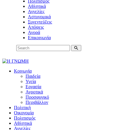
Πολιτισμός
Αθλητικά
Αγγελίες
Αστυνομικά
Συνεντεύξεις
Απόψεις
Αγορά
Επικοινωνία
Κοινωνία
Παιδεία
Υγεία
Εργασία
Αγροτικά
Προσφυγικό
Περιβάλλον
Πολιτική
Οικονομία
Πολιτισμός
Αθλητικά
Αγγελίες