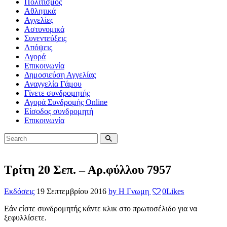
Πολιτισμός
Αθλητικά
Αγγελίες
Αστυνομικά
Συνεντεύξεις
Απόψεις
Αγορά
Επικοινωνία
Δημοσιεύση Αγγελίας
Αναγγελία Γάμου
Γίνετε συνδρομητής
Αγορά Συνδρομής Online
Είσοδος συνδρομητή
Επικοινωνία
Τρίτη 20 Σεπ. – Αρ.φύλλου 7957
Εκδόσεις
19 Σεπτεμβρίου 2016
by Η Γνωμη
0
Likes
Εάν είστε συνδρομητής κάντε κλικ στο πρωτοσέλιδο για να
ξεφυλλίσετε.