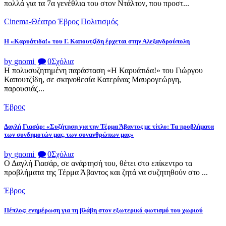
πολλά για τα 7α γενέθλια του στον Ντάλτον, που προστ...
Cinema-Θέατρο
Έβρος
Πολιτισμός
Η «Καρυάτιδα!» του Γ. Καπουτζίδη έρχεται στην Αλεξανδρούπολη
by gnomi
0
Σχόλια
Η πολυσυζητημένη παράσταση «Η Καρυάτιδα!» του Γιώργου
Καπουτζίδη, σε σκηνοθεσία Κατερίνας Μαυρογεώργη,
παρουσιάζ...
Έβρος
Δαγλή Γιασάρ: «Συζήτηση για την Τέρμα Άβαντος με τίτλο: Τα προβλήματα
των συνδημοτών μας, των συνανθρώπων μας»
by gnomi
0
Σχόλια
Ο Δαγλή Γιασάρ, σε ανάρτησή του, θέτει στο επίκεντρο τα
προβλήματα της Τέρμα Άβαντος και ζητά να συζητηθούν στο ...
Έβρος
Πέπλος: ενημέρωση για τη βλάβη στον εξωτερικό φωτισμό του χωριού