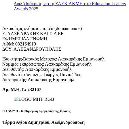
Διπλή διάκριση για τη ΣΑΕΚ ΑΚΜΗ στα Education Leaders
Awards 2025
Δικαιούχος ονόματος τομέα (domain name)
Ε. ΛΑΣΚΑΡΑΚΗΣ ΚΑΙ ΣΙΑ ΕΕ
ΕΦΗΜΕΡΙΔΑ ΓΝΩΜΗ
ΑΦΜ: 082164919
ΔΟΥ: ΑΛΕΞΑΝΔΡΟΥΠΟΛΗΣ
Ιδιοκτήτης-Βασικός Μέτοχος: Λασκαράκης Εμμανουήλ
Νόμιμος εκπρόσωπος: Λασκαράκης Εμμανουήλ
Διευθυντής: Λασκαράκης Εμμανουήλ
Διευθυντής σύνταξης: Γιώργος Πανταζίδης
Διαχειριστής: Λασκαράκης Εμμανουήλ
Αρ. Μ.Η.Τ.: 232167
Η ΓΝΩΜΗ - Καθημερινή Εφημερίδα της Θράκης
Τέρμα Αγίου Δημητρίου, Αλεξανδρούπολη