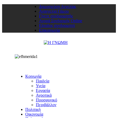
Δημοσιεύση Αγγελίας
Αναγγελία Γάμου
Γίνετε συνδρομητής
Αγορά Συνδρομής Online
Είσοδος συνδρομητή
Επικοινωνία
Κοινωνία
Παιδεία
Υγεία
Εργασία
Αγροτικά
Προσφυγικό
Περιβάλλον
Πολιτική
Οικονομία