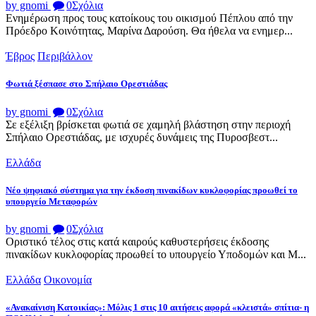
by gnomi
0
Σχόλια
Ενημέρωση προς τους κατοίκους του οικισμού Πέπλου από την
Πρόεδρο Κοινότητας, Μαρίνα Δαρούση. Θα ήθελα να ενημερ...
Έβρος
Περιβάλλον
Φωτιά ξέσπασε στο Σπήλαιο Ορεστιάδας
by gnomi
0
Σχόλια
Σε εξέλιξη βρίσκεται φωτιά σε χαμηλή βλάστηση στην περιοχή
Σπήλαιο Ορεστιάδας, με ισχυρές δυνάμεις της Πυροσβεστ...
Ελλάδα
Νέο ψηφιακό σύστημα για την έκδοση πινακίδων κυκλοφορίας προωθεί το
υπουργείο Μεταφορών
by gnomi
0
Σχόλια
Οριστικό τέλος στις κατά καιρούς καθυστερήσεις έκδοσης
πινακίδων κυκλοφορίας προωθεί το υπουργείο Υποδομών και Μ...
Ελλάδα
Οικονομία
«Ανακαίνιση Κατοικίας»: Μόλις 1 στις 10 αιτήσεις αφορά «κλειστά» σπίτια- η