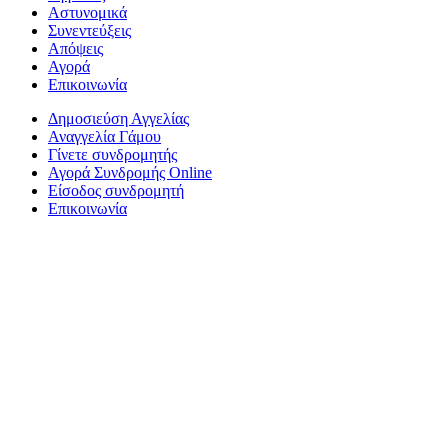
Αστυνομικά
Συνεντεύξεις
Απόψεις
Αγορά
Επικοινωνία
Δημοσιεύση Αγγελίας
Αναγγελία Γάμου
Γίνετε συνδρομητής
Αγορά Συνδρομής Online
Είσοδος συνδρομητή
Επικοινωνία