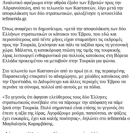
Αναλυτικό αφιέρωμα στην αθρόα έξοδο των Εβριτών προς την
Αδριανούπολη, από το τελωνείο των Καστανεών, λίγο μετά την
αποφυλάκιση των δύο στρατιωτικών, φιλοξένησε η ιστοσελίδα
iefimerida.gr.
Όπως αναφέρει το δημοσίευμα, «μετά την αποφυλάκιση των δύο
Ελλήνων στρατιωτικών οι κάτοικοι του Έβρου, που εδώ και
περισσότερους από πέντε μήνες είχαν σταματήσει τις εκδρομές
προς την Τουρκία, ξεκίνησαν και πάλι τα ταξίδια προς τη γειτονική
χώρα. Μάλιστα, η κατακόρυφη πτώση της τιμής της τουρκικής
λίρας λειτουργεί ενθαρρυντικά για πολλούς κατοίκους στη Βόρεια
Ελλάδα προκειμένου να μεταβούν στην Τουρκία για ψώνια.
Στο τελωνείο των Καστανεών από το πρωί (σ.σ. της περασμένης
Παρασκευής) επικρατεί το αδιαχώρητο, με χιλιάδες κατοίκους από
την Ορεστιάδα, το Διδυμότειχο και άλλες περιοχές του Έβρου να
περνάνε τα σύνορα, πολλοί από αυτούς με τα πόδια.
«Το γεγονός ότι άφησαν ελεύθερους τους δύο Έλληνες
στρατιωτικούς συνέβαλε στο να πάρουμε την απόφαση να πάμε
ξανά στην Τουρκία. Πολύ σημαντικό είναι επίσης το γεγονός ότι
έπεσε η αξία της λίρας. Αγοράζουμε ρούχα, παπούτσια, αν ψάξεις
έχει ευκαιρίες, έχει και καλής ποιότητας», δηλώνει στο iefimerida ο
Μαγδαληνός Καραμβάσης.