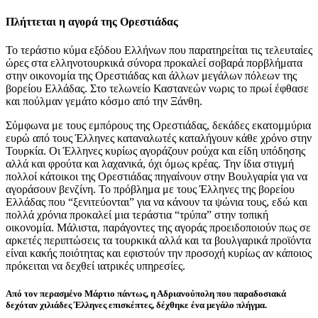
Πλήττεται η αγορά της Ορεστιάδας
Το τεράστιο κύμα εξόδου Ελλήνων που παρατηρείται τις τελευταίες
ώρες στα ελληνοτουρκικά σύνορα προκαλεί σοβαρά πορβλήματα
στην οικονομία της Ορεστιάδας και άλλων μεγάλων πόλεων της
βορείου Ελλάδας. Στο τελωνείο Καστανεών νωρις το πρωί έφθασε
και πούλμαν γεμάτο κόσμο από την Ξάνθη.
Σύμφωνα με τους εμπόρους της Ορεστιάδας, δεκάδες εκατομμύρια
ευρώ από τους Έλληνες καταναλωτές καταλήγουν κάθε χρόνο στην
Τουρκία. Οι Έλληνες κυρίως αγοράζουν ρούχα και είδη υπόδησης
αλλά και φρούτα και λαχανικά, όχι όμως κρέας. Την ίδια στιγμή
πολλοί κάτοικοι της Ορεστιάδας πηγαίνουν στην Βουλγαρία για να
αγοράσουν βενζίνη. Το πρόβλημα με τους Έλληνες της βορείου
Ελλάδας που “ξενιτεύονται” για να κάνουν τα ψώνια τους, εδώ και
πολλά χρόνια προκαλεί μια τεράστια “τρύπα” στην τοπική
οικονομία. Μάλιστα, παράγοντες της αγοράς προειδοποιούν πως σε
αρκετές περιπτώσεις τα τουρκικά αλλά και τα βουλγαρικά προϊόντα
είναι κακής ποιότητας και εφιστούν την προσοχή κυρίως αν κάποιος
πρόκειται να δεχθεί ιατρικές υπηρεσίες.
Από τον περασμένο Μάρτιο πάντως, η Αδριανούπολη που παραδοσιακά
δεχόταν χιλιάδες Έλληνες επισκέπτες, δέχθηκε ένα μεγάλο πλήγμα.