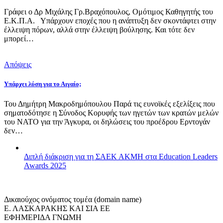
Γράφει ο Δρ Μιχάλης Γρ.Βραχόπουλος, Ομότιμος Καθηγητής του
Ε.Κ.Π.Α. Υπάρχουν εποχές που η ανάπτυξη δεν σκοντάφτει στην
έλλειψη πόρων, αλλά στην έλλειψη βούλησης. Και τότε δεν
μπορεί…
Απόψεις
Υπάρχει λύση για το Αιγαίο;
Του Δημήτρη Μακροδημόπουλου Παρά τις ευνοϊκές εξελίξεις που
σηματοδότησε η Σύνοδος Κορυφής των ηγετών των κρατών μελών
του ΝΑΤΟ για την Άγκυρα, οι δηλώσεις του προέδρου Ερντογάν
δεν…
Διπλή διάκριση για τη ΣΑΕΚ ΑΚΜΗ στα Education Leaders
Awards 2025
Δικαιούχος ονόματος τομέα (domain name)
Ε. ΛΑΣΚΑΡΑΚΗΣ ΚΑΙ ΣΙΑ ΕΕ
ΕΦΗΜΕΡΙΔΑ ΓΝΩΜΗ