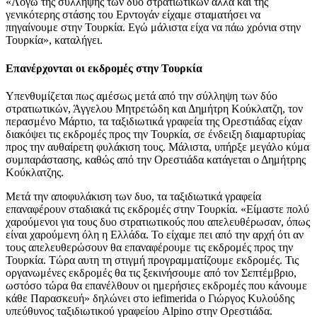
«Λόγω της σύλληψης των δύο στρατιωτικών αλλά και της
γενικότερης στάσης του Ερντογάν είχαμε σταματήσει να
πηγαίνουμε στην Τουρκία. Εγώ μάλιστα είχα να πάω χρόνια στην
Τουρκία», καταλήγει.
Επανέρχονται οι εκδρομές στην Τουρκία
Υπενθυμίζεται πως αμέσως μετά από την σύλληψη των δύο
στρατιωτικών, Άγγελου Μητρετώδη και Δημήτρη Κούκλατζη, τον
περασμένο Μάρτιο, τα ταξιδιωτικά γραφεία της Ορεστιάδας είχαν
διακόψει τις εκδρομές προς την Τουρκία, σε ένδειξη διαμαρτυρίας
προς την αυθαίρετη φυλάκιση τους. Μάλιστα, υπήρξε μεγάλο κύμα
συμπαράστασης, καθώς από την Ορεστιάδα κατάγεται ο Δημήτρης
Κούκλατζης.
Μετά την αποφυλάκιση των δυο, τα ταξιδιωτικά γραφεία
επαναφέρουν σταδιακά τις εκδρομές στην Τουρκία. «Είμαστε πολύ
χαρούμενοι για τους δυο στρατιωτικούς που απελευθέρωσαν, όπως
είναι χαρούμενη όλη η Ελλάδα. Το είχαμε πει από την αρχή ότι αν
τους απελευθερώσουν θα επαναφέρουμε τις εκδρομές προς την
Τουρκία. Τώρα αυτη τη στιγμή προγραμματίζουμε εκδρομές. Τις
οργανωμένες εκδρομές θα τις ξεκινήσουμε από τον Σεπτέμβριο,
ωστόσο τώρα θα επανέλθουν οι ημερήσιες εκδρομές που κάνουμε
κάθε Παρασκευή» δηλώνει στο iefimerida ο Γιώργος Κυλούδης
υπεύθυνος ταξιδιωτικού γραφείου Alpino στην Ορεστιάδα.