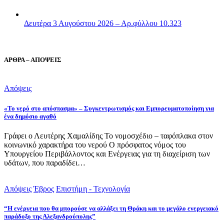
Δευτέρα 3 Αυγούστου 2026 – Αρ.φύλλου 10.323
ΑΡΘΡΑ – ΑΠΟΨΕΙΣ
Απόψεις
«Το νερό στο απόσπασμα» – Συγκεντρωτισμός και Εμπορευματοποίηση για
ένα δημόσιο αγαθό
Γράφει ο Λευτέρης Χαμαλίδης Το νομοσχέδιο – ταφόπλακα στον
κοινωνικό χαρακτήρα του νερού Ο πρόσφατος νόμος του
Υπουργείου Περιβάλλοντος και Ενέργειας για τη διαχείριση των
υδάτων, που παραδίδει…
Απόψεις
Έβρος
Επιστήμη - Τεχνολογία
“Η ενέργεια που θα μπορούσε να αλλάξει τη Θράκη και το μεγάλο ενεργειακό
παράδοξο της Αλεξανδρούπολης”