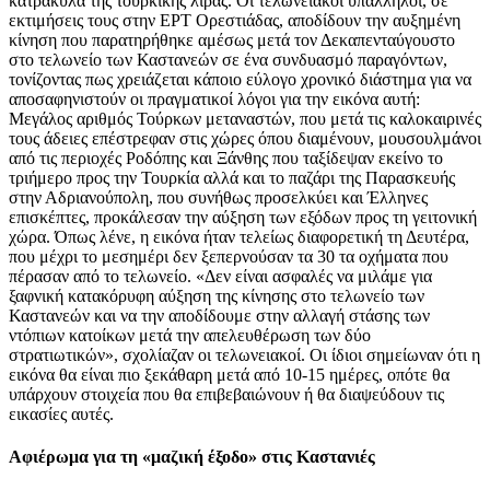
κατρακύλα της τουρκικής λίρας. Οι τελωνειακοί υπάλληλοι, σε
εκτιμήσεις τους στην ΕΡΤ Ορεστιάδας, αποδίδουν την αυξημένη
κίνηση που παρατηρήθηκε αμέσως μετά τον Δεκαπενταύγουστο
στο τελωνείο των Καστανεών σε ένα συνδυασμό παραγόντων,
τονίζοντας πως χρειάζεται κάποιο εύλογο χρονικό διάστημα για να
αποσαφηνιστούν οι πραγματικοί λόγοι για την εικόνα αυτή:
Μεγάλος αριθμός Τούρκων μεταναστών, που μετά τις καλοκαιρινές
τους άδειες επέστρεφαν στις χώρες όπου διαμένουν, μουσουλμάνοι
από τις περιοχές Ροδόπης και Ξάνθης που ταξίδεψαν εκείνο το
τριήμερο προς την Τουρκία αλλά και το παζάρι της Παρασκευής
στην Αδριανούπολη, που συνήθως προσελκύει και Έλληνες
επισκέπτες, προκάλεσαν την αύξηση των εξόδων προς τη γειτονική
χώρα. Όπως λένε, η εικόνα ήταν τελείως διαφορετική τη Δευτέρα,
που μέχρι το μεσημέρι δεν ξεπερνούσαν τα 30 τα οχήματα που
πέρασαν από το τελωνείο. «Δεν είναι ασφαλές να μιλάμε για
ξαφνική κατακόρυφη αύξηση της κίνησης στο τελωνείο των
Καστανεών και να την αποδίδουμε στην αλλαγή στάσης των
ντόπιων κατοίκων μετά την απελευθέρωση των δύο
στρατιωτικών», σχολίαζαν οι τελωνειακοί. Οι ίδιοι σημείωναν ότι η
εικόνα θα είναι πιο ξεκάθαρη μετά από 10-15 ημέρες, οπότε θα
υπάρχουν στοιχεία που θα επιβεβαιώνουν ή θα διαψεύδουν τις
εικασίες αυτές.
Αφιέρωμα για τη «μαζική έξοδο» στις Καστανιές