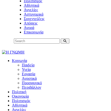
Πολιτισμός
Αθλητικά
Αγγελίες
Αστυνομικά
Συνεντεύξεις
Απόψεις
Αγορά
Επικοινωνία
Κοινωνία
Παιδεία
Υγεία
Εργασία
Αγροτικά
Προσφυγικό
Περιβάλλον
Πολιτική
Οικονομία
Πολιτισμός
Αθλητικά
Αγγελίες