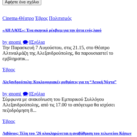
Cinema-Θέατρο
Έβρος
Πολιτισμός
«ΑΗ ΛΑΟΣ»: Ένα σκηνικό ρέκβιεμ για την ήττα ενός λαού
by gnomi
0
Σχόλια
Την Παρασκευή 7 Αυγούστου, στις 21.15, στο Θέατρο
Αλτιναλμάζη της Αλεξανδρούπολης, θα παρουσιαστεί το
εμβληματικ...
Έβρος
Αλεξανδρούπολη: Κυκλοφοριακές ρυθμίσεις για τη “Λευκή Νύχτα”
by gnomi
0
Σχόλια
Σύμφωνα με ανακοίνωση του Εμπορικού Συλλόγου
Αλεξανδρούπολης, από τις 17.00 το απόγευμα θα ισχύσει
πεζοδρόμηση 8...
Έβρος
Λιβάνιος: Τέλη του ’26 ολοκληρώνεται η αναβάθμιση του τελωνείου Κήπων