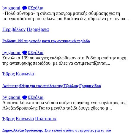
by gnomi
0
Σχόλια
«Πολύ σύντομα» η σύναψη προγραμματικής σύμβασης για τη
μετεγκατάσταση του τελωνείου Καστανεών, σύμφωνα με τον υπ...
Περιβάλλον
Περιφέρεια
Ροδόπη: 199 πυρκαγιές κατά την αντιπυρική περίοδο
by gnomi
0
Σχόλια
Συνολικά 199 πυρκαγιές εκδηλώθηκαν στη Ροδόπη από την αρχή
της αντιπυρικής περιόδου, με όλες να αντιμετωπίζονται...
Έβρος
Κοινωνία
Ανείπωτη θλίψη για την απώλεια της Τζούλιας Γραμμενίδου
by gnomi
0
Σχόλια
Δυσαναπλήρωτο το κενό που αφήνει η αγαπημένη κτηνίατρος της
Αλεξανδρούπολης Για το μεγάλο ταξίδι έφυγε χθες το μ...
Έβρος
Κοινωνία
Πολιτισμός
Δήμος Αλεξανδρούπολης: Στο τελικό στάδιο οι εργασίες για το νέο