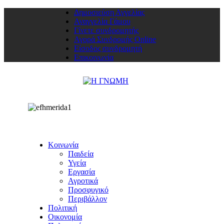
Δημοσιεύση Αγγελίας
Αναγγελία Γάμου
Γίνετε συνδρομητής
Αγορά Συνδρομής Online
Είσοδος συνδρομητή
Επικοινωνία
Κοινωνία
Παιδεία
Υγεία
Εργασία
Αγροτικά
Προσφυγικό
Περιβάλλον
Πολιτική
Οικονομία