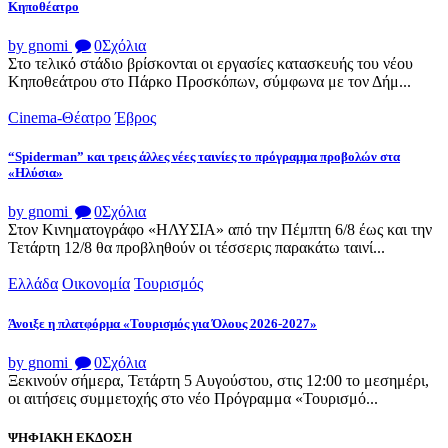
Κηποθέατρο
by gnomi
0
Σχόλια
Στο τελικό στάδιο βρίσκονται οι εργασίες κατασκευής του νέου
Κηποθεάτρου στο Πάρκο Προσκόπων, σύμφωνα με τον Δήμ...
Cinema-Θέατρο
Έβρος
“Spiderman” και τρεις άλλες νέες ταινίες το πρόγραμμα προβολών στα
«Ηλύσια»
by gnomi
0
Σχόλια
Στον Κινηματογράφο «ΗΛΥΣΙΑ» από την Πέμπτη 6/8 έως και την
Τετάρτη 12/8 θα προβληθούν οι τέσσερις παρακάτω ταινί...
Ελλάδα
Οικονομία
Τουρισμός
Άνοιξε η πλατφόρμα «Τουρισμός για Όλους 2026-2027»
by gnomi
0
Σχόλια
Ξεκινούν σήμερα, Τετάρτη 5 Αυγούστου, στις 12:00 το μεσημέρι,
οι αιτήσεις συμμετοχής στο νέο Πρόγραμμα «Τουρισμό...
ΨΗΦΙΑΚΗ ΕΚΔΟΣΗ