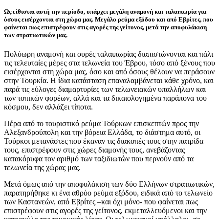
Ως είθισται αυτή την περίοδο, υπάρχει μεγάλη αναμονή και ταλαιπωρία για
όσους εισέρχονται στη χώρα μας. Μεγάλο ρεύμα εξόδου και από Εβρίτες, που
φαίνεται πως επιστρέφουν στις αγορές της γείτονος, μετά την αποφυλάκιση
των στρατιωτικών μας.
Πολύωρη αναμονή και ουρές ταλαιπωρίας διαπιστώνονται και πάλι
τις τελευταίες μέρες στα τελωνεία του Έβρου, τόσο από ξένους που
εισέρχονται στη χώρα μας, όσο και από όσους θέλουν να περάσουν
στην Τουρκία. Η ίδια κατάσταση επαναλαμβάνεται κάθε χρόνο, και
παρά τις εύλογες διαμαρτυρίες των τελωνειακών υπαλλήλων και
των τοπικών φορέων, αλλά και τα δικαιολογημένα παράπονα του
κόσμου, δεν αλλάζει τίποτα.
Πέρα από το τουριστικό ρεύμα Τούρκων επισκεπτών προς την
Αλεξανδρούπολη και την βόρεια Ελλάδα, το διάστημα αυτό, οι
Τούρκοι μετανάστες που έκαναν τις διακοπές τους στην πατρίδα
τους, επιστρέφουν στις χώρες διαμονής τους, ανεβάζοντας
κατακόρυφα τον αριθμό των ταξιδιωτών που περνούν από τα
τελωνεία της χώρας μας.
Μετά όμως από την αποφυλάκιση των δύο Ελλήνων στρατιωτικών,
παρατηρήθηκε κι ένα αθρόο ρεύμα εξόδου, ειδικά από το τελωνείο
των Καστανεών, από Εβρίτες –και όχι μόνο- που φαίνεται πως
επιστρέφουν στις αγορές της γείτονος, εκμεταλλευόμενοι και την