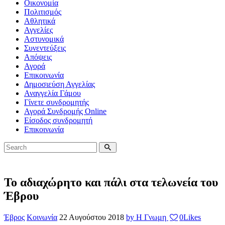
Οικονομία
Πολιτισμός
Αθλητικά
Αγγελίες
Αστυνομικά
Συνεντεύξεις
Απόψεις
Αγορά
Επικοινωνία
Δημοσιεύση Αγγελίας
Αναγγελία Γάμου
Γίνετε συνδρομητής
Αγορά Συνδρομής Online
Είσοδος συνδρομητή
Επικοινωνία
Το αδιαχώρητο και πάλι στα τελωνεία του
Έβρου
Έβρος
Κοινωνία
22 Αυγούστου 2018
by Η Γνωμη
0
Likes