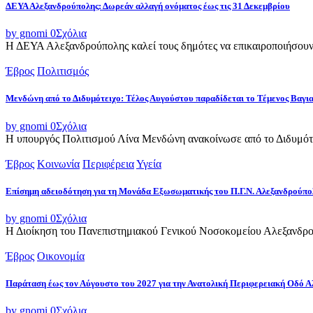
ΔΕΥΑ Αλεξανδρούπολης: Δωρεάν αλλαγή ονόματος έως τις 31 Δεκεμβρίου
by gnomi
0
Σχόλια
Η ΔΕΥΑ Αλεξανδρούπολης καλεί τους δημότες να επικαιροποιήσουν τ
Έβρος
Πολιτισμός
Μενδώνη από το Διδυμότειχο: Τέλος Αυγούστου παραδίδεται το Τέμενος Βαγι
by gnomi
0
Σχόλια
Η υπουργός Πολιτισμού Λίνα Μενδώνη ανακοίνωσε από το Διδυμότε
Έβρος
Κοινωνία
Περιφέρεια
Υγεία
Επίσημη αδειοδότηση για τη Μονάδα Εξωσωματικής του Π.Γ.Ν. Αλεξανδρούπο
by gnomi
0
Σχόλια
Η Διοίκηση του Πανεπιστημιακού Γενικού Νοσοκομείου Αλεξανδρού
Έβρος
Οικονομία
Παράταση έως τον Αύγουστο του 2027 για την Ανατολική Περιφερειακή Οδό 
by gnomi
0
Σχόλια