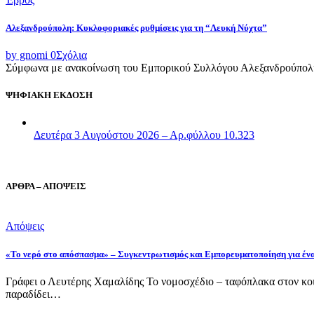
Αλεξανδρούπολη: Κυκλοφοριακές ρυθμίσεις για τη “Λευκή Νύχτα”
by gnomi
0
Σχόλια
Σύμφωνα με ανακοίνωση του Εμπορικού Συλλόγου Αλεξανδρούπολης,
ΨΗΦΙΑΚΗ ΕΚΔΟΣΗ
Δευτέρα 3 Αυγούστου 2026 – Αρ.φύλλου 10.323
ΑΡΘΡΑ – ΑΠΟΨΕΙΣ
Απόψεις
«Το νερό στο απόσπασμα» – Συγκεντρωτισμός και Εμπορευματοποίηση για έν
Γράφει ο Λευτέρης Χαμαλίδης Το νομοσχέδιο – ταφόπλακα στον κοι
παραδίδει…