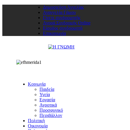
Δημοσιεύση Αγγελίας
Αναγγελία Γάμου
Γίνετε συνδρομητής
Αγορά Συνδρομής Online
Είσοδος συνδρομητή
Επικοινωνία
Κοινωνία
Παιδεία
Υγεία
Εργασία
Αγροτικά
Προσφυγικό
Περιβάλλον
Πολιτική
Οικονομία