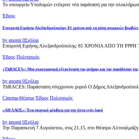
Το υπουργείο Υποδομών ενέκρινε νέα παράταση για την ολοκλήρωσ
Έβρος
Επιτροπή Ειρήνης Αλεξανδρούπολης: 81 χρόνια από τη ρίψη ατομικών βομβών
by gnomi
0
Σχόλια
Επιτροπή Ειρήνης Αλεξανδρούπολης: 81 ΧΡΟΝΙΑ ΑΠΟ ΤΗ Ρ
Έβρος
Πολιτισμός
«ThRACES»: Μια χορογραφική εξερεύνηση της μνήμης και της παράδοσης της
by gnomi
0
Σχόλια
ThRACES: Παράσταση σύγχρονου χορού Ο Δήμος Αλεξανδρούπολης 
Cinema-Θέατρο
Έβρος
Πολιτισμός
«ΑΗ ΛΑΟΣ»: Ένα σκηνικό ρέκβιεμ για την ήττα ενός λαού
by gnomi
0
Σχόλια
Την Παρασκευή 7 Αυγούστου, στις 21.15, στο Θέατρο Αλτιναλμάζη 
Έβρος