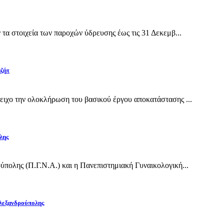
α στοιχεία των παροχών ύδρευσης έως τις 31 Δεκεμβ...
αζήτ
ιχο την ολοκλήρωση του βασικού έργου αποκατάστασης ...
λης
πολης (Π.Γ.Ν.Α.) και η Πανεπιστημιακή Γυναικολογική...
Αλεξανδρούπολης