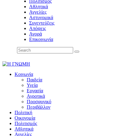
Πολιτισμός
Αθλητικά
Αγγελίες
Αστυνομικά
Συνεντεύξεις
Απόψεις
Αγορά
Επικοινωνία
Κοινωνία
Παιδεία
Υγεία
Εργασία
Αγροτικά
Προσφυγικό
Περιβάλλον
Πολιτική
Οικονομία
Πολιτισμός
Αθλητικά
Αγγελίες