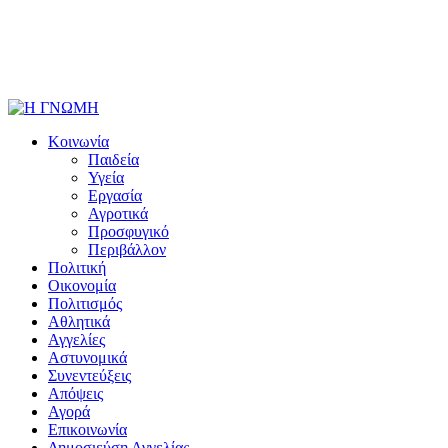
Κοινωνία
Παιδεία
Υγεία
Εργασία
Αγροτικά
Προσφυγικό
Περιβάλλον
Πολιτική
Οικονομία
Πολιτισμός
Αθλητικά
Αγγελίες
Αστυνομικά
Συνεντεύξεις
Απόψεις
Αγορά
Επικοινωνία
Δημοσιεύση Αγγελίας