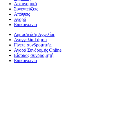
Αστυνομικά
Συνεντεύξεις
Απόψεις
Αγορά
Επικοινωνία
Δημοσιεύση Αγγελίας
Αναγγελία Γάμου
Γίνετε συνδρομητής
Αγορά Συνδρομής Online
Είσοδος συνδρομητή
Επικοινωνία