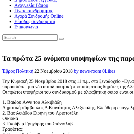
Αναγγελία Γάμου
Γίνετε συνδρομητής
Αγορά Συνδρομής Online
Είσοδος συνδρομητή
Επικοινωνία
Τα πρώτα 25 ονόματα υποψηφίων της π
Έβρος
Πολιτική
22 Νοεμβρίου 2018
by news-room
0
Likes
Την Κυριακή 25 Νοεμβρίου 2018 στις 11 π.μ. στο ξενοδοχείο «Εγν
παρουσιάσει μια νέα αυτοδιοικητική πρόταση στους δημότες της Αλε
Οι πρώτοι υποψήφιοι του συνδυασμού με αλφαβητική σειρά είναι οι 
1. Βαϊδου Άννα του Αλκιβιάδη
Δημοτική σύμβουλος Δ.Κοινότητας Αλεξ/πολης, Ελεύθερη επαγγελ
2. Βασιλειάδου Ειρήνη του Αριστοτέλη
Οικιακά
3. Γκούβερ Γρηγόρης του Στάνισλαβ
Γραφίστας