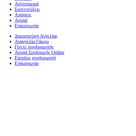
Αστυνομικά
Συνεντεύξεις
Απόψεις
Αγορά
Επικοινωνία
Δημοσιεύση Αγγελίας
Αναγγελία Γάμου
Γίνετε συνδρομητής
Αγορά Συνδρομής Online
Είσοδος συνδρομητή
Επικοινωνία