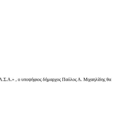
ΝΑ.Σ.Α.» , ο υποψήφιος δήμαρχος Παύλος Α. Μιχαηλίδης θα