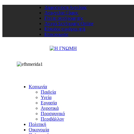
Δημοσιεύση Αγγελίας
Αναγγελία Γάμου
Γίνετε συνδρομητής
Αγορά Συνδρομής Online
Είσοδος συνδρομητή
Επικοινωνία
Κοινωνία
Παιδεία
Υγεία
Εργασία
Αγροτικά
Προσφυγικό
Περιβάλλον
Πολιτική
Οικονομία