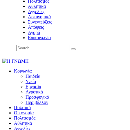
Πολιτισμός
Αθλητικά
Αγγελίες
Αστυνομικά
Συνεντεύξεις
Απόψεις
Αγορά
Επικοινωνία
Κοινωνία
Παιδεία
Υγεία
Εργασία
Αγροτικά
Προσφυγικό
Περιβάλλον
Πολιτική
Οικονομία
Πολιτισμός
Αθλητικά
Αγγελίες