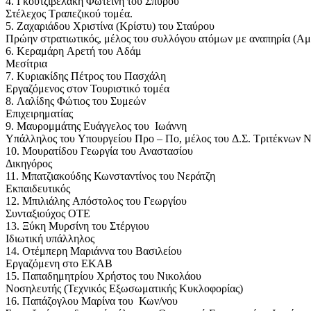
4. Γκουτζιβελάκη Φωτεινή του Σπύρου
Στέλεχος Τραπεζικού τομέα.
5. Ζαχαριάδου Χριστίνα (Κρίστυ) του Σταύρου
Πρώην στρατιωτικός, μέλος του συλλόγου ατόμων με αναπηρία (Α
6. Κεραμάρη Αρετή του Αδάμ
Μεσίτρια
7. Κυριακίδης Πέτρος του Πασχάλη
Εργαζόμενος στον Τουριστικό τομέα
8. Λαλίδης Φώτιος του Συμεών
Επιχειρηματίας
9. Μαυρομμάτης Ευάγγελος του Ιωάννη
Υπάλληλος του Υπουργείου Προ – Πο, μέλος του Δ.Σ. Τριτέκνων 
10. Μουρατίδου Γεωργία του Αναστασίου
Δικηγόρος
11. Μπατζιακούδης Κωνσταντίνος του Νεράτζη
Εκπαιδευτικός
12. Μπιλιάλης Απόστολος του Γεωργίου
Συνταξιούχος ΟΤΕ
13. Ξύκη Μυρσίνη του Στέργιου
Ιδιωτική υπάλληλος
14. Οτέμπερη Μαριάννα του Βασιλείου
Εργαζόμενη στο ΕΚΑΒ
15. Παπαδημητρίου Χρήστος του Νικολάου
Νοσηλευτής (Τεχνικός Εξωσωματικής Κυκλοφορίας)
16. Παπάζογλου Μαρίνα του Κων/νου