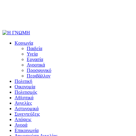
Κοινωνία
Παιδεία
Υγεία
Εργασία
Αγροτικά
Προσφυγικό
Περιβάλλον
Πολιτική
Οικονομία
Πολιτισμός
Αθλητικά
Αγγελίες
Αστυνομικά
Συνεντεύξεις
Απόψεις
Αγορά
Επικοινωνία
Δημοσιεύση Αγγελίας