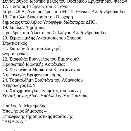
Συνταξιούχος, ιδρυτικό μέλος του Θεατρικού Εργαστηρίου Φερών
17. Πασσιάς Γεώργιος του Κων/νου
Ιατρός ΩΡΛ, Αντιπροέδρος του Μ.Γ.Σ. Εθνικός Αλεξανδρούπολης
18. Πιστόλα Αναστασία του Θεοχάρη
δημόσιος υπάλληλος Υποψήφια διδάκτορας ΔΠΘ.
19. Σαρίκας Δημήτριος
Πρόεδρος του Αλιευτικού Συλλόγου Αλεξανδρούπολης
20. Σεραφειμίδης Αναστάσιος του Σπύρου
Στρατιωτικός
21. Σιαμπάν Αϊσε του Σουγκρή
Φοροτεχνικός
22. Σταφυλάς Ευάγγελος του Εμμανουήλ
Προσωπικό Ιδιωτικής Ασφάλειας
23. Στεφανίδου Μαρία του Κωνσταντίνου
Νηπιαγωγός,Βρεφονηπιοκόμος
24. Τσακαλδήμη Σουλτάνα του Αθανασίου
Νευρολογος ΕΣΥ
25. Χατζημάγιογλου Χρήστος του Ιωάννη
Συνταξιούχος Δ/κός Υπάλληλος Υπ. Παιδείας
Παύλος Α. Μιχαηλίδης
Υποψήφιος δήμαρχος –
Επικεφαλής της δημοτικής παράταξης
“ΑΝΑ.Σ.Α.”