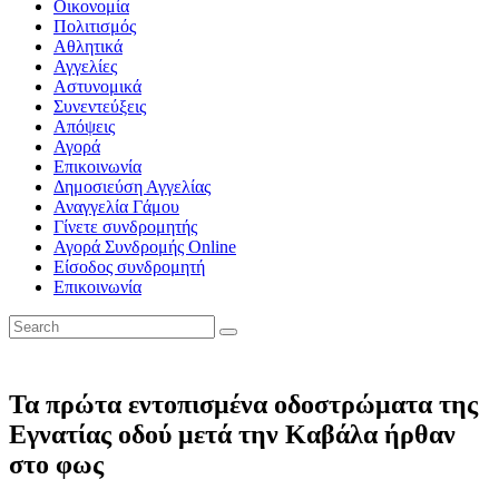
Οικονομία
Πολιτισμός
Αθλητικά
Αγγελίες
Αστυνομικά
Συνεντεύξεις
Απόψεις
Αγορά
Επικοινωνία
Δημοσιεύση Αγγελίας
Αναγγελία Γάμου
Γίνετε συνδρομητής
Αγορά Συνδρομής Online
Είσοδος συνδρομητή
Επικοινωνία
Τα πρώτα εντοπισμένα οδοστρώματα της
Εγνατίας οδού μετά την Καβάλα ήρθαν
στο φως