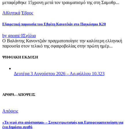
μεταφέρθηκε 15χρονη μετά τον τραυματισμό της στη Σαμοθρ...
Αθλητικά
Έβρος
Εξαιρετική παρουσία του Εβρίτη Κανοτζιάν στο Παγκόσμιο Κ20
by gnomi
0
Σχόλια
Ο Βαλάντης Κανοντζιάν πραγματοποίησε την καλύτερη ελληνική
παρουσία στον τελικό της σφαιροβολίας στην πρώτη ημέρ...
ΨΗΦΙΑΚΗ ΕΚΔΟΣΗ
Δευτέρα 3 Αυγούστου 2026 – Αρ.φύλλου 10.323
ΑΡΘΡΑ – ΑΠΟΨΕΙΣ
Απόψεις
«Το νερό στο απόσπασμα» – Συγκεντρωτισμός και Εμπορευματοποίηση για
ένα δημόσιο αγαθό