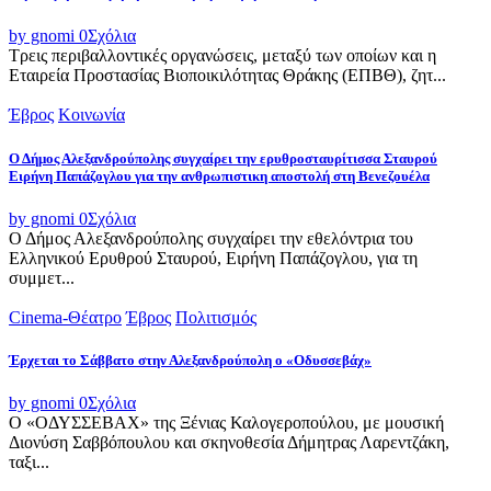
by gnomi
0
Σχόλια
Τρεις περιβαλλοντικές οργανώσεις, μεταξύ των οποίων και η
Εταιρεία Προστασίας Βιοποικιλότητας Θράκης (ΕΠΒΘ), ζητ...
Έβρος
Κοινωνία
Ο Δήμος Αλεξανδρούπολης συγχαίρει την ερυθροσταυρίτισσα Σταυρού
Ειρήνη Παπάζογλου για την ανθρωπιστικη αποστολή στη Βενεζουέλα
by gnomi
0
Σχόλια
Ο Δήμος Αλεξανδρούπολης συγχαίρει την εθελόντρια του
Ελληνικού Ερυθρού Σταυρού, Ειρήνη Παπάζογλου, για τη
συμμετ...
Cinema-Θέατρο
Έβρος
Πολιτισμός
Έρχεται το Σάββατο στην Αλεξανδρούπολη ο «Οδυσσεβάχ»
by gnomi
0
Σχόλια
Ο «ΟΔΥΣΣΕΒΑΧ» της Ξένιας Καλογεροπούλου, με μουσική
Διονύση Σαββόπουλου και σκηνοθεσία Δήμητρας Λαρεντζάκη,
ταξι...