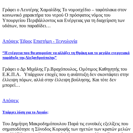
Γράφει ο Λευτέρης Χαμαλίδης Το νομοσχέδιο – ταφόπλακα στον
κοινωνικό χαρακτήρα του νερού Ο πρόσφατος νόμος του
Υπουργείου Περιβάλλοντος και Ενέργειας για τη διαχείριση των
υδάτων, που παραδίδει…
Απόψεις
Έβρος
Επιστήμη - Τεχνολογία
“Η ενέργεια που θα μπορούσε να αλλάξει τη Θράκη και το μεγάλο ενεργειακό
παράδοξο της Αλεξανδρούπολης”
Γράφει ο Δρ Μιχάλης Γρ.Βραχόπουλος, Ομότιμος Καθηγητής του
Ε.Κ.Π.Α. Υπάρχουν εποχές που η ανάπτυξη δεν σκοντάφτει στην
έλλειψη πόρων, αλλά στην έλλειψη βούλησης. Και τότε δεν
μπορεί…
Απόψεις
Υπάρχει λύση για το Αιγαίο;
Του Δημήτρη Μακροδημόπουλου Παρά τις ευνοϊκές εξελίξεις που
σηματοδότησε η Σύνοδος Κορυφής των ηγετών των κρατών μελών