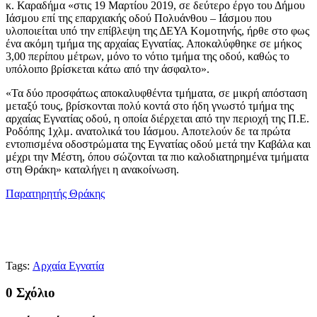
κ. Καραδήμα «στις 19 Μαρτίου 2019, σε δεύτερο έργο του Δήμου
Ιάσμου επί της επαρχιακής οδού Πολυάνθου – Ιάσμου που
υλοποιείται υπό την επίβλεψη της ΔΕΥΑ Κομοτηνής, ήρθε στο φως
ένα ακόμη τμήμα της αρχαίας Εγνατίας. Αποκαλύφθηκε σε μήκος
3,00 περίπου μέτρων, μόνο το νότιο τμήμα της οδού, καθώς το
υπόλοιπο βρίσκεται κάτω από την άσφαλτο».
«Τα δύο προσφάτως αποκαλυφθέντα τμήματα, σε μικρή απόσταση
μεταξύ τους, βρίσκονται πολύ κοντά στο ήδη γνωστό τμήμα της
αρχαίας Εγνατίας οδού, η οποία διέρχεται από την περιοχή της Π.Ε.
Ροδόπης 1χλμ. ανατολικά του Ιάσμου. Αποτελούν δε τα πρώτα
εντοπισμένα οδοστρώματα της Εγνατίας οδού μετά την Καβάλα και
μέχρι την Μέστη, όπου σώζονται τα πιο καλοδιατηρημένα τμήματα
στη Θράκη» καταλήγει η ανακοίνωση.
Παρατηρητής Θράκης
Tags:
Αρχαία Εγνατία
0 Σχόλιο