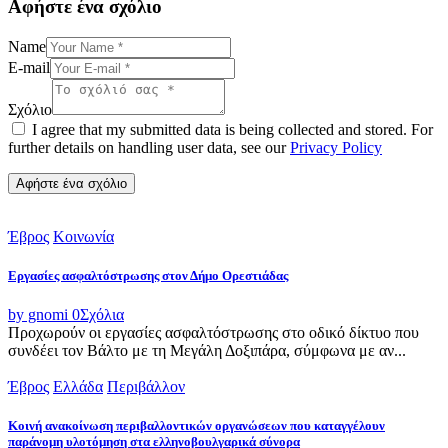
Αφήστε ένα σχόλιο
Name
E-mail
Σχόλιο
I agree that my submitted data is being collected and stored. For
further details on handling user data, see our
Privacy Policy
Έβρος
Κοινωνία
Εργασίες ασφαλτόστρωσης στον Δήμο Ορεστιάδας
by gnomi
0
Σχόλια
Προχωρούν οι εργασίες ασφαλτόστρωσης στο οδικό δίκτυο που
συνδέει τον Βάλτο με τη Μεγάλη Δοξιπάρα, σύμφωνα με αν...
Έβρος
Ελλάδα
Περιβάλλον
Κοινή ανακοίνωση περιβαλλοντικών οργανώσεων που καταγγέλουν
παράνομη υλοτόμηση στα ελληνοβουλγαρικά σύνορα