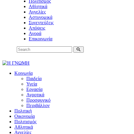
Πολιτισμός
Αθλητικά
Αγγελίες
Αστυνομικά
Συνεντεύξεις
Απόψεις
Αγορά
Επικοινωνία
Κοινωνία
Παιδεία
Υγεία
Εργασία
Αγροτικά
Προσφυγικό
Περιβάλλον
Πολιτική
Οικονομία
Πολιτισμός
Αθλητικά
Αγγελίες