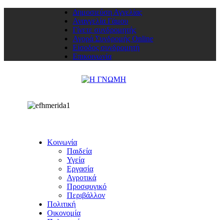
Δημοσιεύση Αγγελίας
Αναγγελία Γάμου
Γίνετε συνδρομητής
Αγορά Συνδρομής Online
Είσοδος συνδρομητή
Επικοινωνία
Κοινωνία
Παιδεία
Υγεία
Εργασία
Αγροτικά
Προσφυγικό
Περιβάλλον
Πολιτική
Οικονομία