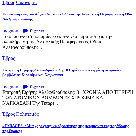
Έβρος
Οικονομία
Παράταση έως τον Αύγουστο του 2027 για την Ανατολική Περιφερειακή Οδό
Αλεξανδρούπολης
by gnomi
0
Σχόλια
Το υπουργείο Υποδομών ενέκρινε νέα παράταση για την
ολοκλήρωση της Ανατολικής Περιφερειακής Οδού
Αλεξανδρούπολης...
Έβρος
Επιτροπή Ειρήνης Αλεξανδρούπολης: 81 χρόνια από τη ρίψη ατομικών
βομβών σε Χιροσίμα και Ναγκασάκι
by gnomi
0
Σχόλια
Επιτροπή Ειρήνης Αλεξανδρούπολης: 81 ΧΡΟΝΙΑ ΑΠΟ ΤΗ ΡΙΨΗ
ΤΩΝ ΑΤΟΜΙΚΩΝ ΒΟΜΒΩΝ ΣΕ ΧΙΡΟΣΙΜΑ ΚΑΙ
ΝΑΓΚΑΣΑΚΙ Την Τετάρτ...
Έβρος
Πολιτισμός
«ThRACES»: Μια χορογραφική εξερεύνηση της μνήμης και της παράδοσης
της Θράκης