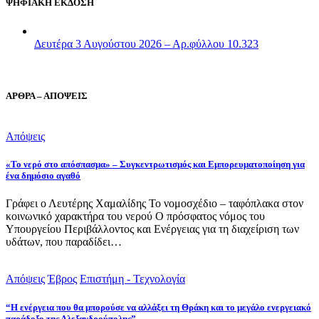
ΨΗΦΙΑΚΗ ΕΚΔΟΣΗ
Δευτέρα 3 Αυγούστου 2026 – Αρ.φύλλου 10.323
ΑΡΘΡΑ – ΑΠΟΨΕΙΣ
Απόψεις
«Το νερό στο απόσπασμα» – Συγκεντρωτισμός και Εμπορευματοποίηση για
ένα δημόσιο αγαθό
Γράφει ο Λευτέρης Χαμαλίδης Το νομοσχέδιο – ταφόπλακα στον
κοινωνικό χαρακτήρα του νερού Ο πρόσφατος νόμος του
Υπουργείου Περιβάλλοντος και Ενέργειας για τη διαχείριση των
υδάτων, που παραδίδει…
Απόψεις
Έβρος
Επιστήμη - Τεχνολογία
“Η ενέργεια που θα μπορούσε να αλλάξει τη Θράκη και το μεγάλο ενεργειακό
παράδοξο της Αλεξανδρούπολης”