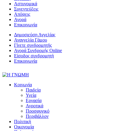
Αστυνομικά
Συνεντεύξεις
Απόψεις
Αγορά
Επικοινωνία
Δημοσιεύση Αγγελίας
Αναγγελία Γάμου
Γίνετε συνδρομητής
Αγορά Συνδρομής Online
Είσοδος συνδρομητή
Επικοινωνία
Κοινωνία
Παιδεία
Υγεία
Εργασία
Αγροτικά
Προσφυγικό
Περιβάλλον
Πολιτική
Οικονομία