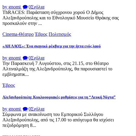
by gnomi
0
Σχόλια
ThRACES: Παράσταση σύγχρονου χορού Ο Δήμος
Αλεξανδρούπολης και το Εθνολογικό Μουσείο Θράκης σας
προσκαλούν στην ...
Cinema-Θέατρο
Έβρος
Πολιτισμός
«ΑΗ ΛΑΟΣ»: Ένα σκηνικό ρέκβιεμ για την ήττα ενός λαού
by gnomi
0
Σχόλια
Την Παρασκευή 7 Αυγούστου, στις 21.15, στο Θέατρο
Αλτιναλμάζη της Αλεξανδρούπολης, θα παρουσιαστεί το
εμβληματικ...
Έβρος
Αλεξανδρούπολη: Κυκλοφοριακές ρυθμίσεις για τη “Λευκή Νύχτα”
by gnomi
0
Σχόλια
Σύμφωνα με ανακοίνωση του Εμπορικού Συλλόγου
Αλεξανδρούπολης, από τις 17.00 το απόγευμα θα ισχύσει
πεζοδρόμηση 8...