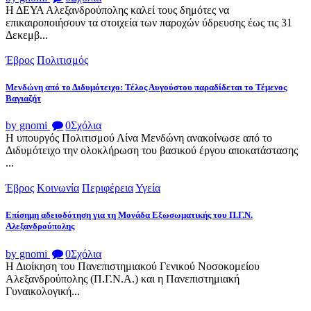
Η ΔΕΥΑ Αλεξανδρούπολης καλεί τους δημότες να
επικαιροποιήσουν τα στοιχεία των παροχών ύδρευσης έως τις 31
Δεκεμβ...
Έβρος
Πολιτισμός
Μενδώνη από το Διδυμότειχο: Τέλος Αυγούστου παραδίδεται το Τέμενος
Βαγιαζήτ
by gnomi
0
Σχόλια
Η υπουργός Πολιτισμού Λίνα Μενδώνη ανακοίνωσε από το
Διδυμότειχο την ολοκλήρωση του βασικού έργου αποκατάστασης
...
Έβρος
Κοινωνία
Περιφέρεια
Υγεία
Επίσημη αδειοδότηση για τη Μονάδα Εξωσωματικής του Π.Γ.Ν.
Αλεξανδρούπολης
by gnomi
0
Σχόλια
Η Διοίκηση του Πανεπιστημιακού Γενικού Νοσοκομείου
Αλεξανδρούπολης (Π.Γ.Ν.Α.) και η Πανεπιστημιακή
Γυναικολογική...