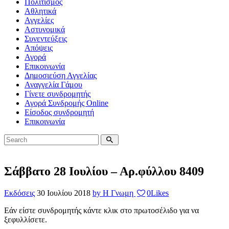
Πολιτισμός
Αθλητικά
Αγγελίες
Αστυνομικά
Συνεντεύξεις
Απόψεις
Αγορά
Επικοινωνία
Δημοσιεύση Αγγελίας
Αναγγελία Γάμου
Γίνετε συνδρομητής
Αγορά Συνδρομής Online
Είσοδος συνδρομητή
Επικοινωνία
Σάββατο 28 Ιουλίου – Αρ.φύλλου 8409
Εκδόσεις
30 Ιουλίου 2018
by Η Γνωμη
0
Likes
Εάν είστε συνδρομητής κάντε κλικ στο πρωτοσέλιδο για να
ξεφυλλίσετε.