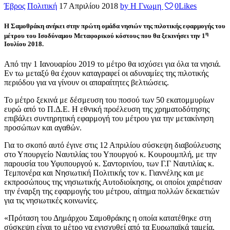
Έβρος
Πολιτική
17 Απριλίου 2018
by Η Γνωμη
0
Likes
Η Σαμοθράκη ανήκει στην πρώτη ομάδα νησιών της πιλοτικής εφαρμογής του
η
μέτρου του Ισοδύναμου Μεταφορικού κόστους που θα ξεκινήσει την 1
Ιουλίου 2018.
Από την 1 Ιανουαρίου 2019 το μέτρο θα ισχύσει για όλα τα νησιά.
Εν τω μεταξύ θα έχουν καταγραφεί οι αδυναμίες της πιλοτικής
περιόδου για να γίνουν οι απαραίτητες βελτιώσεις.
Το μέτρο ξεκινά με δέσμευση του ποσού των 50 εκατομμυρίων
ευρώ από το Π.Δ.Ε. Η εθνική προέλευση της χρηματοδότησης
επιβάλει συντηρητική εφαρμογή του μέτρου για την μετακίνηση
προσώπων και αγαθών.
Για το σκοπό αυτό έγινε στις 12 Απριλίου σύσκεψη διαβούλευσης
στο Υπουργείο Ναυτιλίας του Υπουργού κ. Κουρουμπλή, με την
παρουσία του Υφυπουργού κ. Σαντορινίου, των Γ.Γ Ναυτιλίας κ.
Τεμπονέρα και Νησιωτική Πολιτικής τον κ. Γιαννέλης και με
εκπροσώπους της νησιωτικής Αυτοδιοίκησης, οι οποίοι χαιρέτισαν
την έναρξη της εφαρμογής του μέτρου, αίτημα πολλών δεκαετιών
για τις νησιωτικές κοινωνίες.
«Πρόταση του Δημάρχου Σαμοθράκης η οποία κατατέθηκε στη
σύσκεψη είναι το μέτρο να ενισχυθεί από τα Ευρωπαϊκά ταμεία,