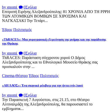
by gnomi
0
Σχόλια
Επιτροπή Ειρήνης Αλεξανδρούπολης: 81 ΧΡΟΝΙΑ ΑΠΟ ΤΗ ΡΙΨΗ
ΤΩΝ ΑΤΟΜΙΚΩΝ ΒΟΜΒΩΝ ΣΕ ΧΙΡΟΣΙΜΑ ΚΑΙ
ΝΑΓΚΑΣΑΚΙ Την Τετάρτ...
Έβρος
Πολιτισμός
«ThRACES»: Μια χορογραφική εξερεύνηση της μνήμης και της παράδοσης
της Θράκης
by gnomi
0
Σχόλια
ThRACES: Παράσταση σύγχρονου χορού Ο Δήμος
Αλεξανδρούπολης και το Εθνολογικό Μουσείο Θράκης σας
προσκαλούν στην ...
Cinema-Θέατρο
Έβρος
Πολιτισμός
«ΑΗ ΛΑΟΣ»: Ένα σκηνικό ρέκβιεμ για την ήττα ενός λαού
by gnomi
0
Σχόλια
Την Παρασκευή 7 Αυγούστου, στις 21.15, στο Θέατρο
Αλτιναλμάζη της Αλεξανδρούπολης, θα παρουσιαστεί το
εμβληματικ...