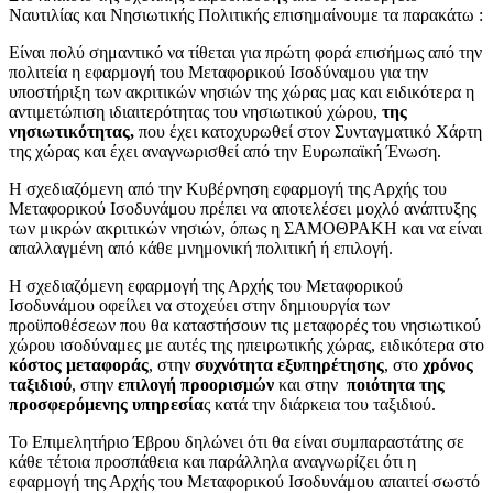
Ναυτιλίας και Νησιωτικής Πολιτικής επισημαίνουμε τα παρακάτω :
Είναι πολύ σημαντικό να τίθεται για πρώτη φορά επισήμως από την
πολιτεία η εφαρμογή του Μεταφορικού Ισοδύναμου για την
υποστήριξη των ακριτικών νησιών της χώρας μας και ειδικότερα η
αντιμετώπιση ιδιαιτερότητας του νησιωτικού χώρου,
της
νησιωτικότητας,
που έχει κατοχυρωθεί στον Συνταγματικό Χάρτη
της χώρας και έχει αναγνωρισθεί από την Ευρωπαϊκή Ένωση.
Η σχεδιαζόμενη από την Κυβέρνηση εφαρμογή της Αρχής του
Μεταφορικού Ισοδυνάμου πρέπει να αποτελέσει μοχλό ανάπτυξης
των μικρών ακριτικών νησιών, όπως η ΣΑΜΟΘΡΑΚΗ και να είναι
απαλλαγμένη από κάθε μνημονική πολιτική ή επιλογή.
Η σχεδιαζόμενη εφαρμογή της Αρχής του Μεταφορικού
Ισοδυνάμου οφείλει να στοχεύει στην δημιουργία των
προϋποθέσεων που θα καταστήσουν τις μεταφορές του νησιωτικού
χώρου ισοδύναμες με αυτές της ηπειρωτικής χώρας, ειδικότερα στο
κόστος μεταφοράς
, στην
συχνότητα εξυπηρέτησης
, στο
χρόνος
ταξιδιού
, στην
επιλογή προορισμών
και στην
ποιότητα της
προσφερόμενης υπηρεσία
ς κατά την διάρκεια του ταξιδιού.
Το Επιμελητήριο Έβρου δηλώνει ότι θα είναι συμπαραστάτης σε
κάθε τέτοια προσπάθεια και παράλληλα αναγνωρίζει ότι η
εφαρμογή της Αρχής του Μεταφορικού Ισοδυνάμου απαιτεί σωστό