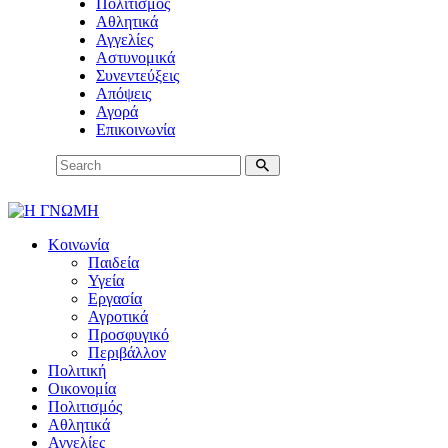
Πολιτισμός
Αθλητικά
Αγγελίες
Αστυνομικά
Συνεντεύξεις
Απόψεις
Αγορά
Επικοινωνία
Κοινωνία
Παιδεία
Υγεία
Εργασία
Αγροτικά
Προσφυγικό
Περιβάλλον
Πολιτική
Οικονομία
Πολιτισμός
Αθλητικά
Αγγελίες