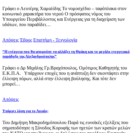
Γράφει ο Λευτέρης Χαμαλίδης Το νομοσχέδιο – ταφόπλακα στον
κοινωνικό χαρακτήρα του νερού Ο πρόσφατος νόμος του
Υπουργείου Περιβάλλοντος και Ενέργειας για τη διαχείριση των
υδάτων, που παραδίδει…
Απόψεις
Έβρος
Επιστήμη - Τεχνολογία
“Η ενέργεια που θα μπορούσε να αλλάξει τη Θράκη και το μεγάλο ενεργειακό
παράδοξο της Αλεξανδρούπολης”
Γράφει ο Δρ Μιχάλης Γρ.Βραχόπουλος, Ομότιμος Καθηγητής του
Ε.Κ.Π.Α. Υπάρχουν εποχές που η ανάπτυξη δεν σκοντάφτει στην
έλλειψη πόρων, αλλά στην έλλειψη βούλησης. Και τότε δεν
μπορεί…
Απόψεις
Υπάρχει λύση για το Αιγαίο;
Του Δημήτρη Μακροδημόπουλου Παρά τις ευνοϊκές εξελίξεις που
σηματοδότησε η Σύνοδος Κορυφής των ηγετών των κρατών μελών