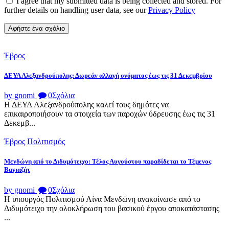
I agree that my submitted data is being collected and stored. For
further details on handling user data, see our
Privacy Policy
Έβρος
ΔΕΥΑ Αλεξανδρούπολης: Δωρεάν αλλαγή ονόματος έως τις 31 Δεκεμβρίου
by gnomi
0
Σχόλια
Η ΔΕΥΑ Αλεξανδρούπολης καλεί τους δημότες να
επικαιροποιήσουν τα στοιχεία των παροχών ύδρευσης έως τις 31
Δεκεμβ...
Έβρος
Πολιτισμός
Μενδώνη από το Διδυμότειχο: Τέλος Αυγούστου παραδίδεται το Τέμενος
Βαγιαζήτ
by gnomi
0
Σχόλια
Η υπουργός Πολιτισμού Λίνα Μενδώνη ανακοίνωσε από το
Διδυμότειχο την ολοκλήρωση του βασικού έργου αποκατάστασης
...