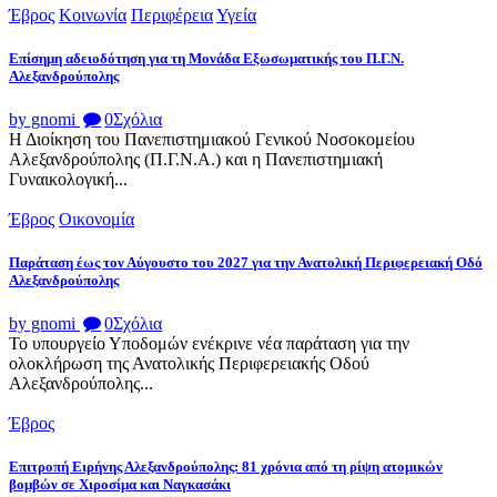
Έβρος
Κοινωνία
Περιφέρεια
Υγεία
Επίσημη αδειοδότηση για τη Μονάδα Εξωσωματικής του Π.Γ.Ν.
Αλεξανδρούπολης
by gnomi
0
Σχόλια
Η Διοίκηση του Πανεπιστημιακού Γενικού Νοσοκομείου
Αλεξανδρούπολης (Π.Γ.Ν.Α.) και η Πανεπιστημιακή
Γυναικολογική...
Έβρος
Οικονομία
Παράταση έως τον Αύγουστο του 2027 για την Ανατολική Περιφερειακή Οδό
Αλεξανδρούπολης
by gnomi
0
Σχόλια
Το υπουργείο Υποδομών ενέκρινε νέα παράταση για την
ολοκλήρωση της Ανατολικής Περιφερειακής Οδού
Αλεξανδρούπολης...
Έβρος
Επιτροπή Ειρήνης Αλεξανδρούπολης: 81 χρόνια από τη ρίψη ατομικών
βομβών σε Χιροσίμα και Ναγκασάκι