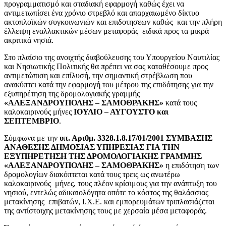
προγραμματισμό και σταδιακή εφαρμογή καθώς έχει να
αντιμετωπίσει ένα χρόνιο στρεβλό και απαρχαιωμένο δίκτυο
ακτοπλοϊκών συγκοινωνιών και επιδοτησεων καθώς και την πλήρη
έλλειψη εναλλακτικών μέσων μεταφοράς ειδικά προς τα μικρά
ακριτικά νησιά.
Στο πλαίσιο της ανοιχτής διαβούλευσης του Υπουργείου Ναυτιλίας
και Νησιωτικής Πολιτικής θα πρέπει να σας καταθέσουμε προς
αντιμετώπιση και επίλυσή, την σημαντική στρέβλωση που
ανακύπτει κατά την εφαρμογή του μέτρου της επιδότησης για την
εξυπηρέτηση της δρομολογιακής γραμμής
«ΑΛΕΞΑΝΔΡΟΥΠΟΛΗΣ – ΣΑΜΟΘΡΑΚΗΣ»
κατά τους
καλοκαιρινούς μήνες
ΙΟΥΛΙΟ – ΑΥΓΟΥΣΤΟ και
ΣΕΠΤΕΜΒΡΙΟ
.
Σύμφωνα με την
υπ. Αριθμ. 3328.1.8.17/01/2001 ΣΥΜΒΑΣΗΣ
ΑΝΑΘΕΣΗΣ ΔΗΜΟΣΙΑΣ ΥΠΗΡΕΣΙΑΣ ΓΙΑ ΤΗΝ
ΕΞΥΠΗΡΕΤΗΣΗ ΤΗΣ ΔΡΟΜΟΛΟΓΙΑΚΗΣ ΓΡΑΜΜΗΣ
«ΑΛΕΞΑΝΔΡΟΥΠΟΛΗΣ – ΣΑΜΟΘΡΑΚΗΣ»
η επιδότηση των
δρομολογίων διακόπτεται κατά τους τρεις ως ανωτέρω
καλοκαιρινούς μήνες, τους πλέον κρίσιμους για την ανάπτυξη του
νησιού, εντελώς αδικαιολόγητα οπότε το κόστος της θαλάσσιας
μετακίνησης επιβατών, Ι.Χ.Ε. και εμπορευμάτων τριπλασιάζεται
της αντίστοιχης μετακίνησης τους με χερσαία μέσα μεταφοράς.