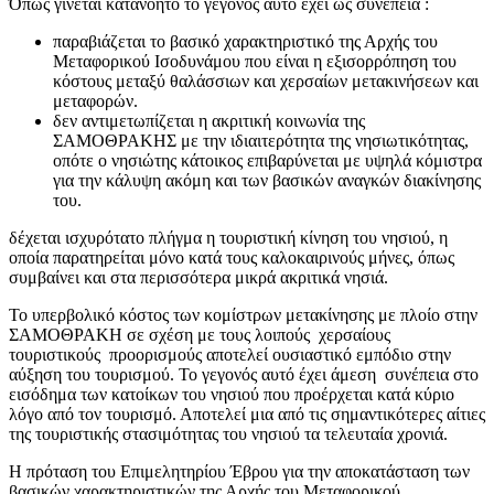
Όπως γίνεται κατανοητό το γεγονός αυτό έχει ως συνέπεια :
παραβιάζεται το βασικό χαρακτηριστικό της Αρχής του
Μεταφορικού Ισοδυνάμου που είναι η εξισορρόπηση του
κόστους μεταξύ θαλάσσιων και χερσαίων μετακινήσεων και
μεταφορών.
δεν αντιμετωπίζεται η ακριτική κοινωνία της
ΣΑΜΟΘΡΑΚΗΣ με την ιδιαιτερότητα της νησιωτικότητας,
οπότε ο νησιώτης κάτοικος επιβαρύνεται με υψηλά κόμιστρα
για την κάλυψη ακόμη και των βασικών αναγκών διακίνησης
του.
δέχεται ισχυρότατο πλήγμα η τουριστική κίνηση του νησιού, η
οποία παρατηρείται μόνο κατά τους καλοκαιρινούς μήνες, όπως
συμβαίνει και στα περισσότερα μικρά ακριτικά νησιά.
Το υπερβολικό κόστος των κομίστρων μετακίνησης με πλοίο στην
ΣΑΜΟΘΡΑΚΗ σε σχέση με τους λοιπούς χερσαίους
τουριστικούς προορισμούς αποτελεί ουσιαστικό εμπόδιο στην
αύξηση του τουρισμού. Το γεγονός αυτό έχει άμεση συνέπεια στο
εισόδημα των κατοίκων του νησιού που προέρχεται κατά κύριο
λόγο από τον τουρισμό. Αποτελεί μια από τις σημαντικότερες αίτιες
της τουριστικής στασιμότητας του νησιού τα τελευταία χρονιά.
Η πρόταση του Επιμελητηρίου Έβρου για την αποκατάσταση των
βασικών χαρακτηριστικών της Αρχής του Μεταφορικού