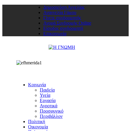
Δημοσιεύση Αγγελίας
Αναγγελία Γάμου
Γίνετε συνδρομητής
Αγορά Συνδρομής Online
Είσοδος συνδρομητή
Επικοινωνία
Κοινωνία
Παιδεία
Υγεία
Εργασία
Αγροτικά
Προσφυγικό
Περιβάλλον
Πολιτική
Οικονομία