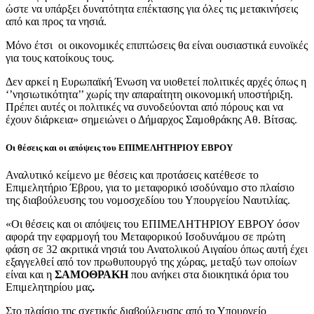
ώστε να υπάρξει δυνατότητα επέκτασης για όλες τις μετακινήσεις
από και προς τα νησιά.
Μόνο έτσι οι οικονομικές επιπτώσεις θα είναι ουσιαστικά ευνοϊκές
για τους κατοίκους τους.
Δεν αρκεί η Ευρωπαϊκή Ένωση να υιοθετεί πολιτικές αρχές όπως η
‘’νησιωτικότητα’’ χωρίς την απαραίτητη οικονομική υποστήριξη.
Πρέπει αυτές οι πολιτικές να συνοδεύονται από πόρους και να
έχουν διάρκεια» σημειώνει ο Δήμαρχος Σαμοθράκης Αθ. Βίτσας.
Οι θέσεις και οι απόψεις του ΕΠΙΜΕΛΗΤΗΡΙΟΥ ΕΒΡΟΥ
Αναλυτικό κείμενο με θέσεις και προτάσεις κατέθεσε το
Επιμελητήριο Έβρου, για το μεταφορικό ισοδύναμο στο πλαίσιο
της διαβούλευσης του νομοσχεδίου του Υπουργείου Ναυτιλίας.
«Οι θέσεις και οι απόψεις του ΕΠΙΜΕΛΗΤΗΡΙΟΥ ΕΒΡΟΥ όσον
αφορά την εφαρμογή του Μεταφορικού Ισοδυνάμου σε πρώτη
φάση σε 32 ακριτικά νησιά του Ανατολικού Αιγαίου όπως αυτή έχει
εξαγγελθεί από τον πρωθυπουργό της χώρας, μεταξύ των οποίων
είναι και η
ΣΑΜΟΘΡΑΚΗ
που ανήκει στα διοικητικά όρια του
Επιμελητηρίου μας
.
Στο πλαίσιο της σχετικής διαβούλευσης από το Υπουργείο