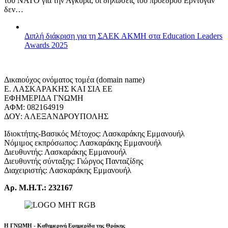
του ΝΑΤΟ για την Άγκυρα, οι δηλώσεις του προέδρου Ερντογάν
δεν…
Διπλή διάκριση για τη ΣΑΕΚ ΑΚΜΗ στα Education Leaders
Awards 2025
Δικαιούχος ονόματος τομέα (domain name)
Ε. ΛΑΣΚΑΡΑΚΗΣ ΚΑΙ ΣΙΑ ΕΕ
ΕΦΗΜΕΡΙΔΑ ΓΝΩΜΗ
ΑΦΜ: 082164919
ΔΟΥ: ΑΛΕΞΑΝΔΡΟΥΠΟΛΗΣ
Ιδιοκτήτης-Βασικός Μέτοχος: Λασκαράκης Εμμανουήλ
Νόμιμος εκπρόσωπος: Λασκαράκης Εμμανουήλ
Διευθυντής: Λασκαράκης Εμμανουήλ
Διευθυντής σύνταξης: Γιώργος Πανταζίδης
Διαχειριστής: Λασκαράκης Εμμανουήλ
Αρ. Μ.Η.Τ.: 232167
Η ΓΝΩΜΗ - Καθημερινή Εφημερίδα της Θράκης