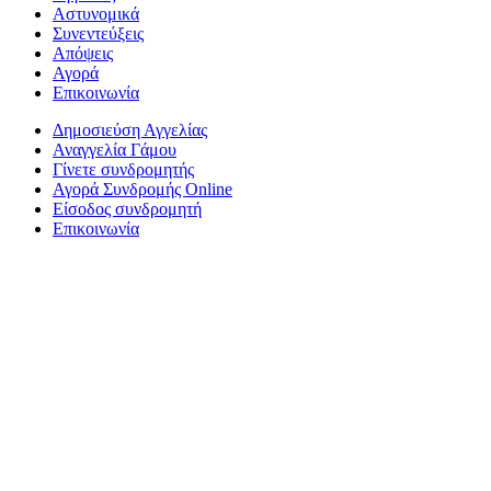
Αστυνομικά
Συνεντεύξεις
Απόψεις
Αγορά
Επικοινωνία
Δημοσιεύση Αγγελίας
Αναγγελία Γάμου
Γίνετε συνδρομητής
Αγορά Συνδρομής Online
Είσοδος συνδρομητή
Επικοινωνία