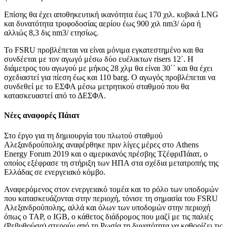
Επίσης θα έχει αποθηκευτική ικανότητα έως 170 χιλ. κυβικά LNG
και δυνατότητα τροφοδοσίας αερίου έως 900 χιλ nm3/ ώρα ή
αλλιώς 8,3 δις nm3/ ετησίως.
Το FSRU προβλέπεται να είναι μόνιμα εγκατεστημένο και θα
συνδέεται με τον αγωγό μέσω δύο ευέλικτων risers 12᾽. Η
διάμετρος του αγωγού με μήκος 28 χλμ θα είναι 30᾽᾽ και θα έχει
σχεδιαστεί για πίεση έως και 110 barg. Ο αγωγός προβλέπεται να
συνδεθεί με το ΕΣΦΑ μέσω μετρητικού σταθμού που θα
κατασκευαστεί από το ΔΕΣΦΑ.
Νέες αναφορές Πάιατ
Στο έργο για τη δημιουργία του πλωτού σταθμού
Αλεξανδρούπολης αναφέρθηκε πριν λίγες μέρες στο Athens
Energy Forum 2019 και ο αμερικανός πρέσβης ΤζέφριΠάιατ, ο
οποίος εξέφρασε τη στήριξη των ΗΠΑ στα σχέδια μετατροπής της
Ελλάδας σε ενεργειακό κόμβο.
Αναφερόμενος στον ενεργειακό τομέα και το ρόλο των υποδομών
που κατασκευάζονται στην περιοχή, τόνισε τη σημασία του FSRU
Αλεξανδρούπολης, αλλά και όλων των υποδομών στην περιοχή
όπως ο TAP, ο IGB, ο κάθετος διάδρομος που μαζί με τις παλιές
(Ρεβυθούσα) στερούν από τη Ρωσία τη δυνατότητα να καθορίζει τις