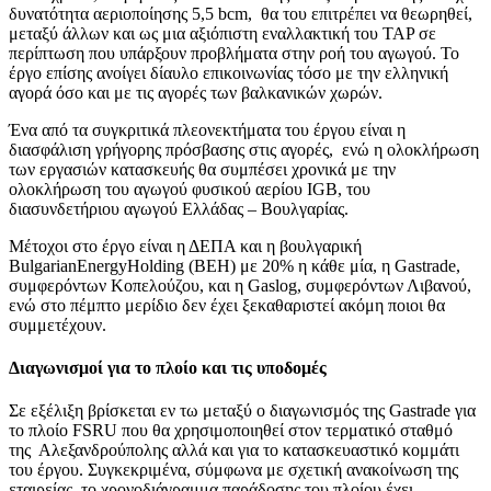
δυνατότητα αεριοποίησης 5,5 bcm, θα του επιτρέπει να θεωρηθεί,
μεταξύ άλλων και ως μια αξιόπιστη εναλλακτική του TAP σε
περίπτωση που υπάρξουν προβλήματα στην ροή του αγωγού. Το
έργο επίσης ανοίγει δίαυλο επικοινωνίας τόσο με την ελληνική
αγορά όσο και με τις αγορές των βαλκανικών χωρών.
Ένα από τα συγκριτικά πλεονεκτήματα του έργου είναι η
διασφάλιση γρήγορης πρόσβασης στις αγορές, ενώ η ολοκλήρωση
των εργασιών κατασκευής θα συμπέσει χρονικά με την
ολοκλήρωση του αγωγού φυσικού αερίου IGB, του
διασυνδετήριου αγωγού Ελλάδας – Βουλγαρίας.
Μέτοχοι στο έργο είναι η ΔΕΠΑ και η βουλγαρική
ΒulgarianΕnergyΗolding (BEH) με 20% η κάθε μία, η Gastrade,
συμφερόντων Κοπελούζου, και η Gaslog, συμφερόντων Λιβανού,
ενώ στο πέμπτο μερίδιο δεν έχει ξεκαθαριστεί ακόμη ποιοι θα
συμμετέχουν.
Διαγωνισμοί για το πλοίο και τις υποδομές
Σε εξέλιξη βρίσκεται εν τω μεταξύ ο διαγωνισμός της Gastrade για
το πλοίο FSRU που θα χρησιμοποιηθεί στον τερματικό σταθμό
της Αλεξανδρούπολης αλλά και για το κατασκευαστικό κομμάτι
του έργου. Συγκεκριμένα, σύμφωνα με σχετική ανακοίνωση της
εταιρείας, το χρονοδιάγραμμα παράδοσης του πλοίου έχει