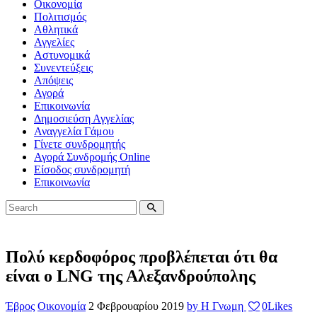
Οικονομία
Πολιτισμός
Αθλητικά
Αγγελίες
Αστυνομικά
Συνεντεύξεις
Απόψεις
Αγορά
Επικοινωνία
Δημοσιεύση Αγγελίας
Αναγγελία Γάμου
Γίνετε συνδρομητής
Αγορά Συνδρομής Online
Είσοδος συνδρομητή
Επικοινωνία
Πολύ κερδοφόρος προβλέπεται ότι θα
είναι ο LNG της Αλεξανδρούπολης
Έβρος
Οικονομία
2 Φεβρουαρίου 2019
by Η Γνωμη
0
Likes