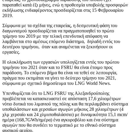
παραταθεί κατά έξι μήνες, ενώ η προθεσμία υποβολής προσφορών
εκδήλωσης ενδιαφέροντος προσδιορίζεται στις 15 Φεβρουαρίου
2019.
Σύμφωνα με τα σχέδια της εταιρείας, η δεσμευτική φάση του
διαγωνισμού προσδιορίζεται να πραγματοποιηθεί το πρώτο
τρίμηνο του 2019 με την τελική επενδυτική απόφαση να
λαμβάνεται στο αμέσως επόμενο διάστημα, δηλαδή εντός του
δευτέρου τριμήνου, όταν και αναμένεται να ξεκινήσουν οι
εργασίες.
Η ολοκλήρωση των εργασιών υπολογίζεται εντός του πρώτου
τριμήνου του 2021 όταν και το FSRU θα είναι έτοιμο προς
παράδοση. Το επόμενο βήμα θα είναι να τεθεί σε λειτουργία,
πράγμα που εκτιμάται να γίνει το δεύτερο τρίμηνο του 2021,
σύμφωνα με σχετικό δημοσίευμα του LNG World News.
Υπενθυμίζεται ότι το LNG FSRU της Αλεξανδρούπολης
προβλέπεται να κατασκευαστεί σε απόσταση 17,6 χιλιομέτρων
νότιο δυτικά του λιμανιού της πόλης και θα περιλαμβάνει σύστημα
υποθαλάσσιων και χερσαίων αγωγών μήκους 28 χιλιομέτρων (4
χλμ χερσαίο και 24 χλμυποθαλάσσιο) με δυναμικότητα 15,1 mcm/
ημέρα (168,7GWh/ημέρα) ένα αγκυροβόλιο και ένα σύστημα
αγωγών που θα συνδέει το τερματικό με το εθνικό σύστημα
φυσικού αερίου.