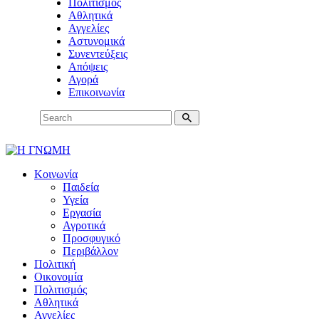
Πολιτισμός
Αθλητικά
Αγγελίες
Αστυνομικά
Συνεντεύξεις
Απόψεις
Αγορά
Επικοινωνία
Κοινωνία
Παιδεία
Υγεία
Εργασία
Αγροτικά
Προσφυγικό
Περιβάλλον
Πολιτική
Οικονομία
Πολιτισμός
Αθλητικά
Αγγελίες