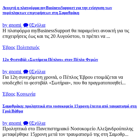
Ανοιχτή η πλατφόρμα myBusinessSupport για την ενίσχυση των
πυρόπληκτων επιχειρήσεων στη Σαμοθράκη
by gnomi
0
Σχόλια
Η πλατφόρμα myBusinessSupport θα παραμείνει ανοικτή για τις
επιχειρήσεις έως και τις 20 Αυγούστου, τι πρέπει να ...
Έβρος
Πολιτισμός
12ο Φεστιβάλ «Σωτήρεια Πέπλου» στον Πέπλο Φερών
by gnomi
0
Σχόλια
Για 12η συνεχόμενη χρονιά, ο Πέπλος Έβρου ετοιμάζεται να
υποδεχθεί το φεστιβάλ «Σωτήρια», που θα πραγματοποιηθεί...
Έβρος
Κοινωνία
Σαμοθράκη: προληπτικά στο νοσοκομείο 15χρονη έπειτα από ταυματισμό στη
Γριά Βάθρα
by gnomi
0
Σχόλια
Προληπτικά στο Πανεπιστημιακό Νοσοκομείο Αλεξανδρούπολης
μεταφέρθηκε 15χρονη μετά τον τραυματισμό της στη Σαμοθρ...