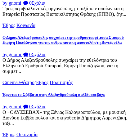
by gnomi
0
Σχόλια
Τρεις περιβαλλοντικές οργανώσεις, μεταξύ των οποίων και η
Εταιρεία Προστασίας Βιοποικιλότητας Θράκης (ΕΠΒΘ), ζητ...
Έβρος
Κοινωνία
Ο Δήμος Αλεξανδρούπολης συγχαίρει την ερυθροσταυρίτισσα Σταυρού
Ειρήνη Παπάζογλου για την ανθρωπιστικη αποστολή στη Βενεζουέλα
by gnomi
0
Σχόλια
Ο Δήμος Αλεξανδρούπολης συγχαίρει την εθελόντρια του
Ελληνικού Ερυθρού Σταυρού, Ειρήνη Παπάζογλου, για τη
συμμετ...
Cinema-Θέατρο
Έβρος
Πολιτισμός
Έρχεται το Σάββατο στην Αλεξανδρούπολη ο «Οδυσσεβάχ»
by gnomi
0
Σχόλια
Ο «ΟΔΥΣΣΕΒΑΧ» της Ξένιας Καλογεροπούλου, με μουσική
Διονύση Σαββόπουλου και σκηνοθεσία Δήμητρας Λαρεντζάκη,
ταξι...
Έβρος
Οικονομία