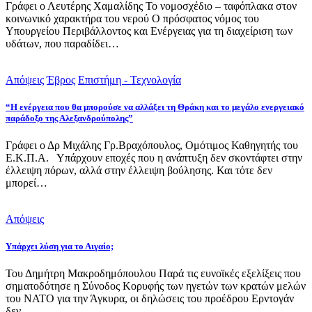
Γράφει ο Λευτέρης Χαμαλίδης Το νομοσχέδιο – ταφόπλακα στον
κοινωνικό χαρακτήρα του νερού Ο πρόσφατος νόμος του
Υπουργείου Περιβάλλοντος και Ενέργειας για τη διαχείριση των
υδάτων, που παραδίδει…
Απόψεις
Έβρος
Επιστήμη - Τεχνολογία
“Η ενέργεια που θα μπορούσε να αλλάξει τη Θράκη και το μεγάλο ενεργειακό
παράδοξο της Αλεξανδρούπολης”
Γράφει ο Δρ Μιχάλης Γρ.Βραχόπουλος, Ομότιμος Καθηγητής του
Ε.Κ.Π.Α. Υπάρχουν εποχές που η ανάπτυξη δεν σκοντάφτει στην
έλλειψη πόρων, αλλά στην έλλειψη βούλησης. Και τότε δεν
μπορεί…
Απόψεις
Υπάρχει λύση για το Αιγαίο;
Του Δημήτρη Μακροδημόπουλου Παρά τις ευνοϊκές εξελίξεις που
σηματοδότησε η Σύνοδος Κορυφής των ηγετών των κρατών μελών
του ΝΑΤΟ για την Άγκυρα, οι δηλώσεις του προέδρου Ερντογάν
δεν…