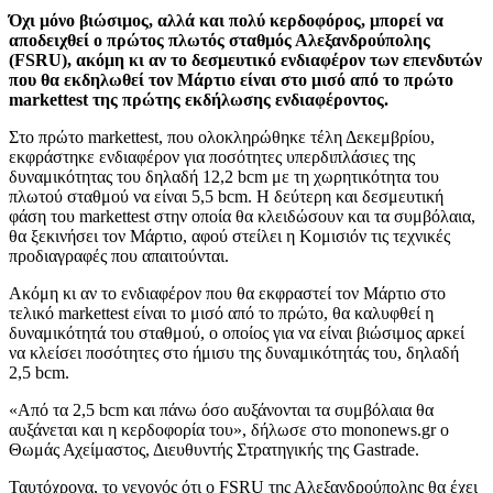
Όχι μόνο βιώσιμος, αλλά και πολύ κερδοφόρος, μπορεί να
αποδειχθεί ο πρώτος πλωτός σταθμός Αλεξανδρούπολης
(FSRU), ακόμη κι αν το δεσμευτικό ενδιαφέρον των επενδυτών
που θα εκδηλωθεί τον Μάρτιο είναι στο μισό από το πρώτο
markettest της πρώτης εκδήλωσης ενδιαφέροντος.
Στο πρώτο markettest, που ολοκληρώθηκε τέλη Δεκεμβρίου,
εκφράστηκε ενδιαφέρον για ποσότητες υπερδιπλάσιες της
δυναμικότητας του δηλαδή 12,2 bcm με τη χωρητικότητα του
πλωτού σταθμού να είναι 5,5 bcm. Η δεύτερη και δεσμευτική
φάση του markettest στην οποία θα κλειδώσουν και τα συμβόλαια,
θα ξεκινήσει τον Μάρτιο, αφού στείλει η Κομισιόν τις τεχνικές
προδιαγραφές που απαιτούνται.
Ακόμη κι αν το ενδιαφέρον που θα εκφραστεί τον Μάρτιο στο
τελικό markettest είναι το μισό από το πρώτο, θα καλυφθεί η
δυναμικότητά του σταθμού, ο οποίος για να είναι βιώσιμος αρκεί
να κλείσει ποσότητες στο ήμισυ της δυναμικότητάς του, δηλαδή
2,5 bcm.
«Από τα 2,5 bcm και πάνω όσο αυξάνονται τα συμβόλαια θα
αυξάνεται και η κερδοφορία του», δήλωσε στο mononews.gr ο
Θωμάς Αχείμαστος, Διευθυντής Στρατηγικής της Gastrade.
Ταυτόχρονα, το γεγονός ότι ο FSRU της Αλεξανδρούπολης θα έχει