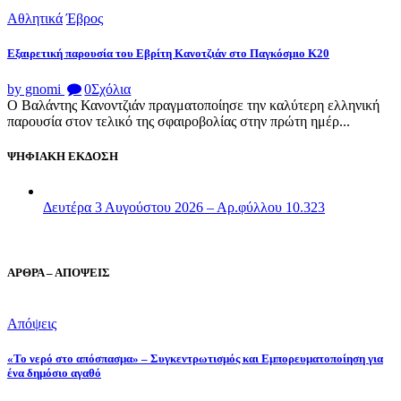
Αθλητικά
Έβρος
Εξαιρετική παρουσία του Εβρίτη Κανοτζιάν στο Παγκόσμιο Κ20
by gnomi
0
Σχόλια
Ο Βαλάντης Κανοντζιάν πραγματοποίησε την καλύτερη ελληνική
παρουσία στον τελικό της σφαιροβολίας στην πρώτη ημέρ...
ΨΗΦΙΑΚΗ ΕΚΔΟΣΗ
Δευτέρα 3 Αυγούστου 2026 – Αρ.φύλλου 10.323
ΑΡΘΡΑ – ΑΠΟΨΕΙΣ
Απόψεις
«Το νερό στο απόσπασμα» – Συγκεντρωτισμός και Εμπορευματοποίηση για
ένα δημόσιο αγαθό