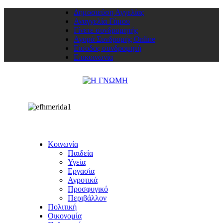
Δημοσιεύση Αγγελίας
Αναγγελία Γάμου
Γίνετε συνδρομητής
Αγορά Συνδρομής Online
Είσοδος συνδρομητή
Επικοινωνία
Κοινωνία
Παιδεία
Υγεία
Εργασία
Αγροτικά
Προσφυγικό
Περιβάλλον
Πολιτική
Οικονομία