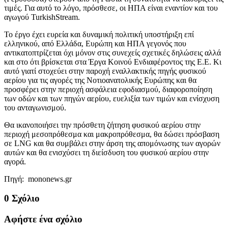
τιμές. Για αυτό το λόγο, πρόσθεσε, οι ΗΠΑ είναι εναντίον και του
αγωγού TurkishStream.
Το έργο έχει ευρεία και δυναμική πολιτική υποστήριξη επί
ελληνικού, από Ελλάδα, Ευρώπη και ΗΠΑ γεγονός που
αντικατοπτρίζεται όχι μόνον στις συνεχείς σχετικές δηλώσεις αλλά
και στο ότι βρίσκεται στα Έργα Κοινού Ενδιαφέροντος της Ε.Ε. Κι
αυτό γιατί στοχεύει στην παροχή εναλλακτικής πηγής φυσικού
αερίου για τις αγορές της Νοτιοανατολικής Ευρώπης και θα
προσφέρει στην περιοχή ασφάλεια εφοδιασμού, διαφοροποίηση
των οδών και των πηγών αερίου, ευελιξία των τιμών και ενίσχυση
του ανταγωνισμού.
Θα ικανοποιήσει την πρόσθετη ζήτηση φυσικού αερίου στην
περιοχή μεσοπρόθεσμα και μακροπρόθεσμα, θα δώσει πρόσβαση
σε LNG και θα συμβάλει στην άρση της απομόνωσης των αγορών
αυτών και θα ενισχύσει τη διείσδυση του φυσικού αερίου στην
αγορά.
Πηγή: mononews.gr
0 Σχόλιο
Αφήστε ένα σχόλιο