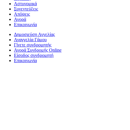
Αστυνομικά
Συνεντεύξεις
Απόψεις
Αγορά
Επικοινωνία
Δημοσιεύση Αγγελίας
Αναγγελία Γάμου
Γίνετε συνδρομητής
Αγορά Συνδρομής Online
Είσοδος συνδρομητή
Επικοινωνία