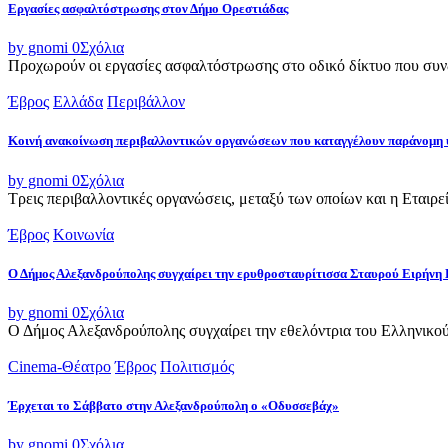
Εργασίες ασφαλτόστρωσης στον Δήμο Ορεστιάδας
by gnomi
0
Σχόλια
Προχωρούν οι εργασίες ασφαλτόστρωσης στο οδικό δίκτυο που συνδ
Έβρος
Ελλάδα
Περιβάλλον
Κοινή ανακοίνωση περιβαλλοντικών οργανώσεων που καταγγέλουν παράνομη 
by gnomi
0
Σχόλια
Τρεις περιβαλλοντικές οργανώσεις, μεταξύ των οποίων και η Εταιρ
Έβρος
Κοινωνία
Ο Δήμος Αλεξανδρούπολης συγχαίρει την ερυθροσταυρίτισσα Σταυρού Ειρήνη 
by gnomi
0
Σχόλια
Ο Δήμος Αλεξανδρούπολης συγχαίρει την εθελόντρια του Ελληνικού
Cinema-Θέατρο
Έβρος
Πολιτισμός
Έρχεται το Σάββατο στην Αλεξανδρούπολη ο «Οδυσσεβάχ»
by gnomi
0
Σχόλια