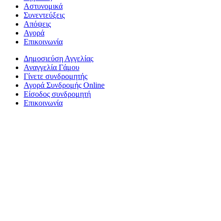
Αστυνομικά
Συνεντεύξεις
Απόψεις
Αγορά
Επικοινωνία
Δημοσιεύση Αγγελίας
Αναγγελία Γάμου
Γίνετε συνδρομητής
Αγορά Συνδρομής Online
Είσοδος συνδρομητή
Επικοινωνία