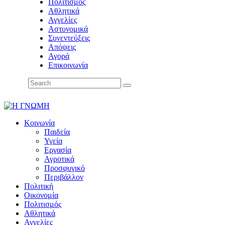
Πολιτισμός
Αθλητικά
Αγγελίες
Αστυνομικά
Συνεντεύξεις
Απόψεις
Αγορά
Επικοινωνία
Κοινωνία
Παιδεία
Υγεία
Εργασία
Αγροτικά
Προσφυγικό
Περιβάλλον
Πολιτική
Οικονομία
Πολιτισμός
Αθλητικά
Αγγελίες