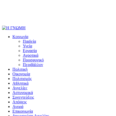
Κοινωνία
Παιδεία
Υγεία
Εργασία
Αγροτικά
Προσφυγικό
Περιβάλλον
Πολιτική
Οικονομία
Πολιτισμός
Αθλητικά
Αγγελίες
Αστυνομικά
Συνεντεύξεις
Απόψεις
Αγορά
Επικοινωνία
Δημοσιεύση Αγγελίας