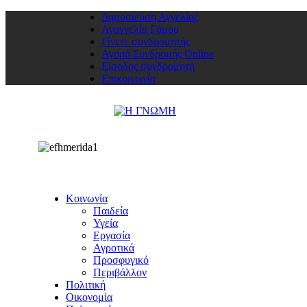
Δημοσιεύση Αγγελίας
Αναγγελία Γάμου
Γίνετε συνδρομητής
Αγορά Συνδρομής Online
Είσοδος συνδρομητή
Επικοινωνία
Κοινωνία
Παιδεία
Υγεία
Εργασία
Αγροτικά
Προσφυγικό
Περιβάλλον
Πολιτική
Οικονομία