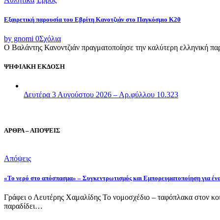
Εξαιρετική παρουσία του Εβρίτη Κανοτζιάν στο Παγκόσμιο Κ20
by gnomi
0
Σχόλια
Ο Βαλάντης Κανοντζιάν πραγματοποίησε την καλύτερη ελληνική παρο
ΨΗΦΙΑΚΗ ΕΚΔΟΣΗ
Δευτέρα 3 Αυγούστου 2026 – Αρ.φύλλου 10.323
ΑΡΘΡΑ – ΑΠΟΨΕΙΣ
Απόψεις
«Το νερό στο απόσπασμα» – Συγκεντρωτισμός και Εμπορευματοποίηση για έν
Γράφει ο Λευτέρης Χαμαλίδης Το νομοσχέδιο – ταφόπλακα στον κοι
παραδίδει…