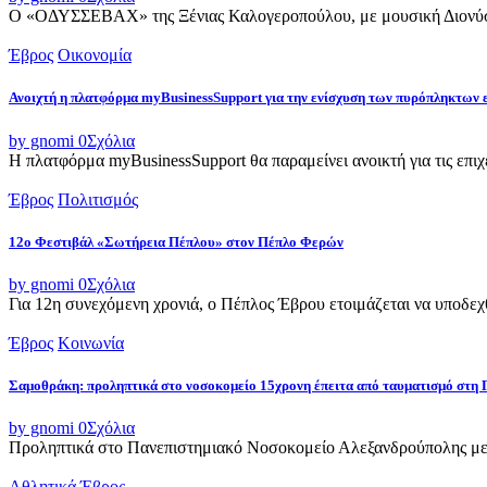
Ο «ΟΔΥΣΣΕΒΑΧ» της Ξένιας Καλογεροπούλου, με μουσική Διονύση 
Έβρος
Οικονομία
Ανοιχτή η πλατφόρμα myBusinessSupport για την ενίσχυση των πυρόπληκτων
by gnomi
0
Σχόλια
Η πλατφόρμα myBusinessSupport θα παραμείνει ανοικτή για τις επιχει
Έβρος
Πολιτισμός
12ο Φεστιβάλ «Σωτήρεια Πέπλου» στον Πέπλο Φερών
by gnomi
0
Σχόλια
Για 12η συνεχόμενη χρονιά, ο Πέπλος Έβρου ετοιμάζεται να υποδεχθ
Έβρος
Κοινωνία
Σαμοθράκη: προληπτικά στο νοσοκομείο 15χρονη έπειτα από ταυματισμό στη 
by gnomi
0
Σχόλια
Προληπτικά στο Πανεπιστημιακό Νοσοκομείο Αλεξανδρούπολης μετ
Αθλητικά
Έβρος