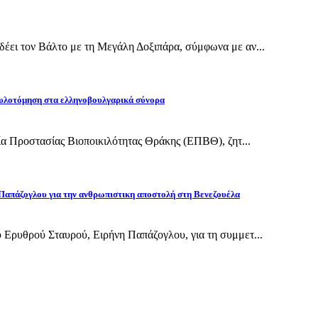
έει τον Βάλτο με τη Μεγάλη Δοξιπάρα, σύμφωνα με αν...
υλοτόμηση στα ελληνοβουλγαρικά σύνορα
εία Προστασίας Βιοποικιλότητας Θράκης (ΕΠΒΘ), ζητ...
Παπάζογλου για την ανθρωπιστικη αποστολή στη Βενεζουέλα
 Ερυθρού Σταυρού, Ειρήνη Παπάζογλου, για τη συμμετ...