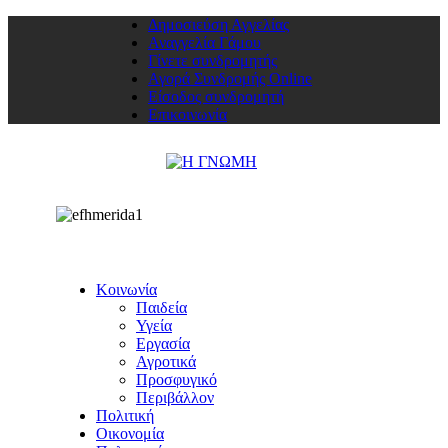
Δημοσιεύση Αγγελίας
Αναγγελία Γάμου
Γίνετε συνδρομητής
Αγορά Συνδρομής Online
Είσοδος συνδρομητή
Επικοινωνία
Κοινωνία
Παιδεία
Υγεία
Εργασία
Αγροτικά
Προσφυγικό
Περιβάλλον
Πολιτική
Οικονομία