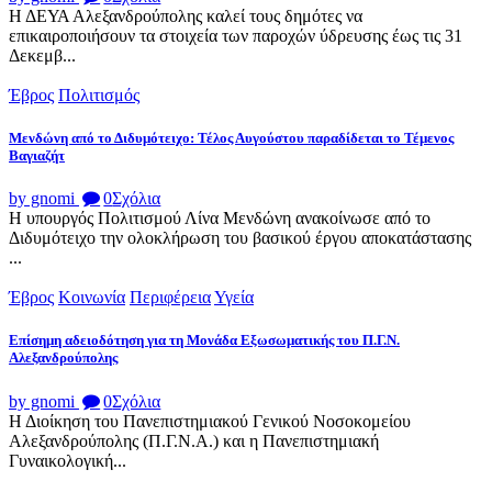
Η ΔΕΥΑ Αλεξανδρούπολης καλεί τους δημότες να
επικαιροποιήσουν τα στοιχεία των παροχών ύδρευσης έως τις 31
Δεκεμβ...
Έβρος
Πολιτισμός
Μενδώνη από το Διδυμότειχο: Τέλος Αυγούστου παραδίδεται το Τέμενος
Βαγιαζήτ
by gnomi
0
Σχόλια
Η υπουργός Πολιτισμού Λίνα Μενδώνη ανακοίνωσε από το
Διδυμότειχο την ολοκλήρωση του βασικού έργου αποκατάστασης
...
Έβρος
Κοινωνία
Περιφέρεια
Υγεία
Επίσημη αδειοδότηση για τη Μονάδα Εξωσωματικής του Π.Γ.Ν.
Αλεξανδρούπολης
by gnomi
0
Σχόλια
Η Διοίκηση του Πανεπιστημιακού Γενικού Νοσοκομείου
Αλεξανδρούπολης (Π.Γ.Ν.Α.) και η Πανεπιστημιακή
Γυναικολογική...