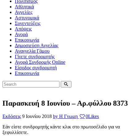
Πολιτισμός
Αθλητικά
Αγγελίες
Αστυνομικά
Συνεντεύξεις
Απόψεις
Αγορά
Επικοινωνία
Δημοσιεύση Αγγελίας
Αναγγελία Γάμου
Γίνετε συνδρομητής
Αγορά Συνδρομής Online
Είσοδος συνδρομητή
Επικοινωνία
Παρασκευή 8 Ιουνίου – Αρ.φύλλου 8373
Εκδόσεις
9 Ιουνίου 2018
by Η Γνωμη
0
Likes
Εάν είστε συνδρομητής κάντε κλικ στο πρωτοσέλιδο για να
ξεφυλλίσετε.