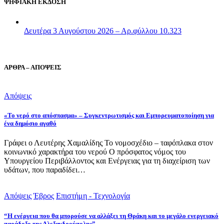
ΨΗΦΙΑΚΗ ΕΚΔΟΣΗ
Δευτέρα 3 Αυγούστου 2026 – Αρ.φύλλου 10.323
ΑΡΘΡΑ – ΑΠΟΨΕΙΣ
Απόψεις
«Το νερό στο απόσπασμα» – Συγκεντρωτισμός και Εμπορευματοποίηση για
ένα δημόσιο αγαθό
Γράφει ο Λευτέρης Χαμαλίδης Το νομοσχέδιο – ταφόπλακα στον
κοινωνικό χαρακτήρα του νερού Ο πρόσφατος νόμος του
Υπουργείου Περιβάλλοντος και Ενέργειας για τη διαχείριση των
υδάτων, που παραδίδει…
Απόψεις
Έβρος
Επιστήμη - Τεχνολογία
“Η ενέργεια που θα μπορούσε να αλλάξει τη Θράκη και το μεγάλο ενεργειακό
παράδοξο της Αλεξανδρούπολης”