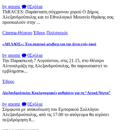
by gnomi
0
Σχόλια
ThRACES: Παράσταση σύγχρονου χορού Ο Δήμος
Αλεξανδρούπολης και το Εθνολογικό Μουσείο Θράκης σας
προσκαλούν στην ...
Cinema-Θέατρο
Έβρος
Πολιτισμός
«ΑΗ ΛΑΟΣ»: Ένα σκηνικό ρέκβιεμ για την ήττα ενός λαού
by gnomi
0
Σχόλια
Την Παρασκευή 7 Αυγούστου, στις 21.15, στο Θέατρο
Αλτιναλμάζη της Αλεξανδρούπολης, θα παρουσιαστεί το
εμβληματικ...
Έβρος
Αλεξανδρούπολη: Κυκλοφοριακές ρυθμίσεις για τη “Λευκή Νύχτα”
by gnomi
0
Σχόλια
Σύμφωνα με ανακοίνωση του Εμπορικού Συλλόγου
Αλεξανδρούπολης, από τις 17.00 το απόγευμα θα ισχύσει
πεζοδρόμηση 8...