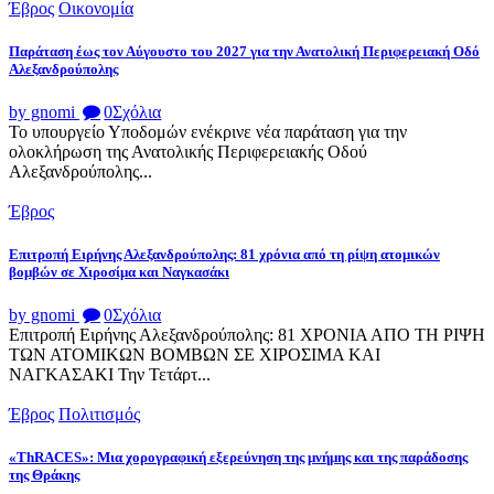
Έβρος
Οικονομία
Παράταση έως τον Αύγουστο του 2027 για την Ανατολική Περιφερειακή Οδό
Αλεξανδρούπολης
by gnomi
0
Σχόλια
Το υπουργείο Υποδομών ενέκρινε νέα παράταση για την
ολοκλήρωση της Ανατολικής Περιφερειακής Οδού
Αλεξανδρούπολης...
Έβρος
Επιτροπή Ειρήνης Αλεξανδρούπολης: 81 χρόνια από τη ρίψη ατομικών
βομβών σε Χιροσίμα και Ναγκασάκι
by gnomi
0
Σχόλια
Επιτροπή Ειρήνης Αλεξανδρούπολης: 81 ΧΡΟΝΙΑ ΑΠΟ ΤΗ ΡΙΨΗ
ΤΩΝ ΑΤΟΜΙΚΩΝ ΒΟΜΒΩΝ ΣΕ ΧΙΡΟΣΙΜΑ ΚΑΙ
ΝΑΓΚΑΣΑΚΙ Την Τετάρτ...
Έβρος
Πολιτισμός
«ThRACES»: Μια χορογραφική εξερεύνηση της μνήμης και της παράδοσης
της Θράκης