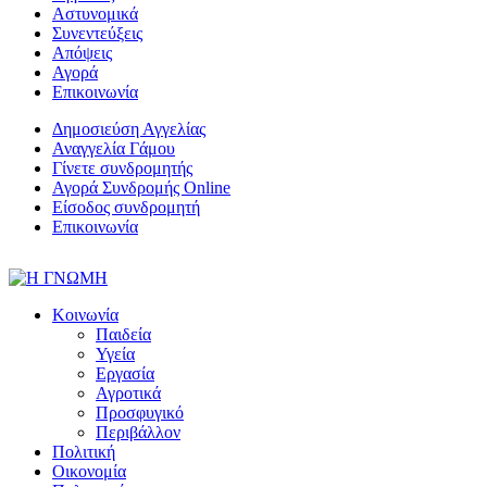
Αστυνομικά
Συνεντεύξεις
Απόψεις
Αγορά
Επικοινωνία
Δημοσιεύση Αγγελίας
Αναγγελία Γάμου
Γίνετε συνδρομητής
Αγορά Συνδρομής Online
Είσοδος συνδρομητή
Επικοινωνία
Κοινωνία
Παιδεία
Υγεία
Εργασία
Αγροτικά
Προσφυγικό
Περιβάλλον
Πολιτική
Οικονομία