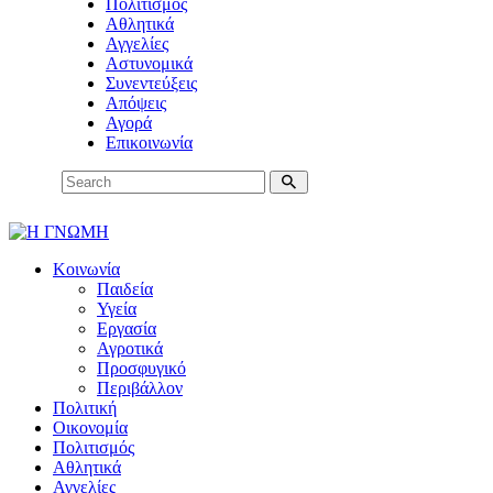
Πολιτισμός
Αθλητικά
Αγγελίες
Αστυνομικά
Συνεντεύξεις
Απόψεις
Αγορά
Επικοινωνία
Κοινωνία
Παιδεία
Υγεία
Εργασία
Αγροτικά
Προσφυγικό
Περιβάλλον
Πολιτική
Οικονομία
Πολιτισμός
Αθλητικά
Αγγελίες