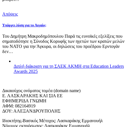
Απόψεις
Υπάρχει λύση για το Αιγαίο;
Του Δημήτρη Μακροδημόπουλου Παρά τις ευνοϊκές εξελίξεις που
σηματοδότησε η Σύνοδος Κορυφής των ηγετών των κρατών μελών
του ΝΑΤΟ για την Άγκυρα, οι δηλώσεις του προέδρου Ερντογάν
δεν…
Διπλή διάκριση για τη ΣΑΕΚ ΑΚΜΗ στα Education Leaders
Awards 2025
Δικαιούχος ονόματος τομέα (domain name)
Ε. ΛΑΣΚΑΡΑΚΗΣ ΚΑΙ ΣΙΑ ΕΕ
ΕΦΗΜΕΡΙΔΑ ΓΝΩΜΗ
ΑΦΜ: 082164919
ΔΟΥ: ΑΛΕΞΑΝΔΡΟΥΠΟΛΗΣ
Ιδιοκτήτης-Βασικός Μέτοχος: Λασκαράκης Εμμανουήλ
Νόμιμος εκπρόσωπος: Λασκαράκης Εμμανουήλ