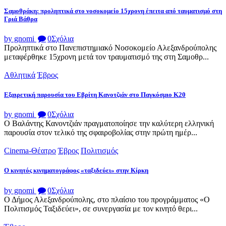
Σαμοθράκη: προληπτικά στο νοσοκομείο 15χρονη έπειτα από ταυματισμό στη
Γριά Βάθρα
by gnomi
0
Σχόλια
Προληπτικά στο Πανεπιστημιακό Νοσοκομείο Αλεξανδρούπολης
μεταφέρθηκε 15χρονη μετά τον τραυματισμό της στη Σαμοθρ...
Αθλητικά
Έβρος
Εξαιρετική παρουσία του Εβρίτη Κανοτζιάν στο Παγκόσμιο Κ20
by gnomi
0
Σχόλια
Ο Βαλάντης Κανοντζιάν πραγματοποίησε την καλύτερη ελληνική
παρουσία στον τελικό της σφαιροβολίας στην πρώτη ημέρ...
Cinema-Θέατρο
Έβρος
Πολιτισμός
Ο κινητός κινηματογράφος «ταξιδεύει» στην Κίρκη
by gnomi
0
Σχόλια
Ο Δήμος Αλεξανδρούπολης, στο πλαίσιο του προγράμματος «Ο
Πολιτισμός Ταξιδεύει», σε συνεργασία με τον κινητό θερι...