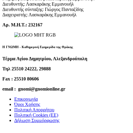
Διευθυντής: Λασκαράκης Εμμανουήλ
Διευθυντής σύνταξης: Γιώργος Πανταζίδης
Διαχειριστής: Λασκαράκης Εμμανουήλ
Αρ. Μ.Η.Τ.: 232167
Η ΓΝΩΜΗ - Καθημερινή Εφημερίδα της Θράκης
Τέρμα Αγίου Δημητρίου, Αλεξανδρούπολη
Τηλ 25510 24222, 29888
Fax : 25510 80606
email : gnomi@gnomionline.gr
Επικοινωνία
Όροι Χρήσης
Πολιτική Απορρήτου
Πολιτική Cookies (ΕΕ)
Δήλωση Συμμόρφωσης