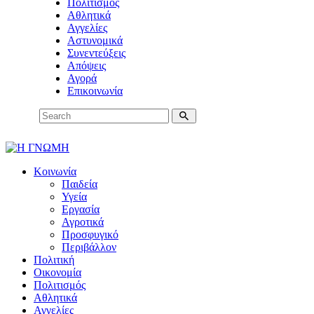
Πολιτισμός
Αθλητικά
Αγγελίες
Αστυνομικά
Συνεντεύξεις
Απόψεις
Αγορά
Επικοινωνία
Κοινωνία
Παιδεία
Υγεία
Εργασία
Αγροτικά
Προσφυγικό
Περιβάλλον
Πολιτική
Οικονομία
Πολιτισμός
Αθλητικά
Αγγελίες