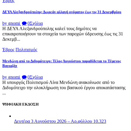
Έβρος
ΔΕΥΑ Αλεξανδρούπολης: Δωρεάν αλλαγή ονόματος έως τις 31 Δεκεμβρίου
by gnomi
0
Σχόλια
Η ΔΕΥΑ Αλεξανδρούπολης καλεί τους δημότες να
επικαιροποιήσουν τα στοιχεία των παροχών ύδρευσης έως τις 31
Δεκεμβ...
Έβρος
Πολιτισμός
Μενδώνη από το Διδυμότειχο: Τέλος Αυγούστου παραδίδεται το Τέμενος
Βαγιαζήτ
by gnomi
0
Σχόλια
Η υπουργός Πολιτισμού Λίνα Μενδώνη ανακοίνωσε από το
Διδυμότειχο την ολοκλήρωση του βασικού έργου αποκατάστασης
...
ΨΗΦΙΑΚΗ ΕΚΔΟΣΗ
Δευτέρα 3 Αυγούστου 2026 – Αρ.φύλλου 10.323