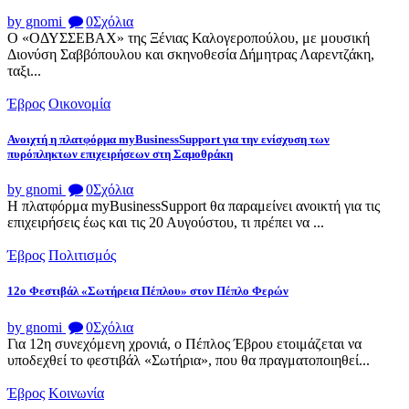
by gnomi
0
Σχόλια
Ο «ΟΔΥΣΣΕΒΑΧ» της Ξένιας Καλογεροπούλου, με μουσική
Διονύση Σαββόπουλου και σκηνοθεσία Δήμητρας Λαρεντζάκη,
ταξι...
Έβρος
Οικονομία
Ανοιχτή η πλατφόρμα myBusinessSupport για την ενίσχυση των
πυρόπληκτων επιχειρήσεων στη Σαμοθράκη
by gnomi
0
Σχόλια
Η πλατφόρμα myBusinessSupport θα παραμείνει ανοικτή για τις
επιχειρήσεις έως και τις 20 Αυγούστου, τι πρέπει να ...
Έβρος
Πολιτισμός
12ο Φεστιβάλ «Σωτήρεια Πέπλου» στον Πέπλο Φερών
by gnomi
0
Σχόλια
Για 12η συνεχόμενη χρονιά, ο Πέπλος Έβρου ετοιμάζεται να
υποδεχθεί το φεστιβάλ «Σωτήρια», που θα πραγματοποιηθεί...
Έβρος
Κοινωνία