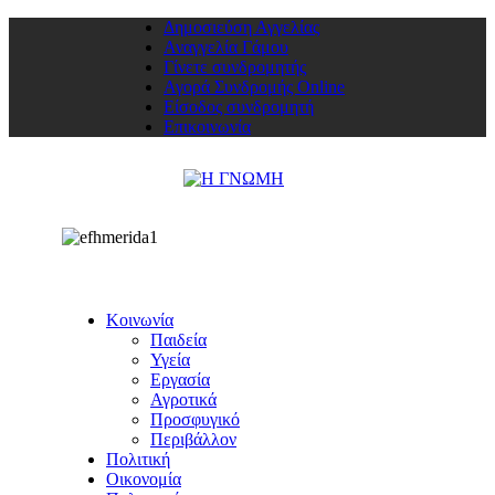
Δημοσιεύση Αγγελίας
Αναγγελία Γάμου
Γίνετε συνδρομητής
Αγορά Συνδρομής Online
Είσοδος συνδρομητή
Επικοινωνία
Κοινωνία
Παιδεία
Υγεία
Εργασία
Αγροτικά
Προσφυγικό
Περιβάλλον
Πολιτική
Οικονομία