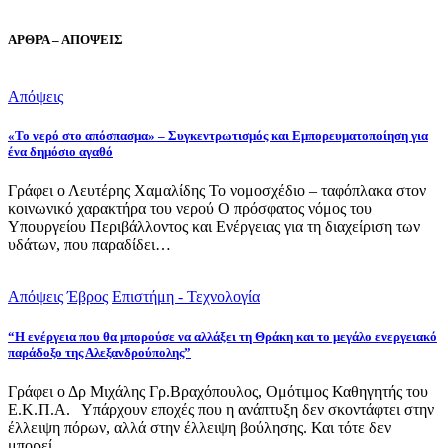
ΑΡΘΡΑ – ΑΠΟΨΕΙΣ
Απόψεις
«Το νερό στο απόσπασμα» – Συγκεντρωτισμός και Εμπορευματοποίηση για
ένα δημόσιο αγαθό
Γράφει ο Λευτέρης Χαμαλίδης Το νομοσχέδιο – ταφόπλακα στον
κοινωνικό χαρακτήρα του νερού Ο πρόσφατος νόμος του
Υπουργείου Περιβάλλοντος και Ενέργειας για τη διαχείριση των
υδάτων, που παραδίδει…
Απόψεις
Έβρος
Επιστήμη - Τεχνολογία
“Η ενέργεια που θα μπορούσε να αλλάξει τη Θράκη και το μεγάλο ενεργειακό
παράδοξο της Αλεξανδρούπολης”
Γράφει ο Δρ Μιχάλης Γρ.Βραχόπουλος, Ομότιμος Καθηγητής του
Ε.Κ.Π.Α. Υπάρχουν εποχές που η ανάπτυξη δεν σκοντάφτει στην
έλλειψη πόρων, αλλά στην έλλειψη βούλησης. Και τότε δεν
μπορεί…