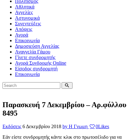
Πολιτισμός
Αθλητικά
Αγγελίες
Αστυνομικά
Συνεντεύξεις
Απόψεις
Αγορά
Επικοινωνία
Δημοσιεύση Αγγελίας
Αναγγελία Γάμου
Γίνετε συνδρομητής
Αγορά Συνδρομής Online
Είσοδος συνδρομητή
Επικοινωνία
Παρασκευή 7 Δεκεμβρίου – Αρ.φύλλου
8495
Εκδόσεις
6 Δεκεμβρίου 2018
by Η Γνωμη
0
Likes
Εάν είστε συνδρομητής κάντε κλικ στο πρωτοσέλιδο για να