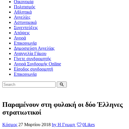
Οικονομία
Πολιτισμός
Αθλητικά
Αγγελίες
Αστυνομικά
Συνεντεύξεις
Απόψεις
Αγορά
Επικοινωνία
Δημοσιεύση Αγγελίας
Αναγγελία Γάμου
Γίνετε συνδρομητής
Αγορά Συνδρομής Online
Είσοδος συνδρομητή
Επικοινωνία
Παραμένουν στη φυλακή οι δύο Έλληνες
στρατιωτικοί
Κόσμος
27 Μαρτίου 2018
by Η Γνωμη
0
Likes