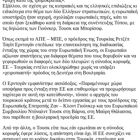
«μάχη κατά της τρομοκρατίας».
Εξάλλου, σε σχέση με τις κυπριακές και τις ελληνικές επιδιώξεις κι
ειδικότερα στο θέμα των δύο Ελλήνων στρατιωτικών, η ευρωπαϊκή
υποστήριξη ήταν ισχυρή, σχολίαζαν ευρωπαϊκές πηγές, κάτι το
οποίο ήταν ξεκάθαρο κατά τη διάρκεια της συνέντευξης Τύπου, με
τις δηλώσεις των Γιούνκερ, Τουσκ και Μπορίσοφ.
Όπως εκτιμά το ΑΠΕ – ΜΠΕ, ο πρόεδρος της Τουρκίας Ρετζέπ
Ταγίπ Ερντογάν επεδίωκε την επανεκκίνηση της διαδικασίας
ένταξης της χώρας του στην Ευρωπαϊκή Ένωση, οι Ευρωπαίοι
αξίωναν απαντήσεις για διάφορα θέματα που τους θορυβούν και να
γεφυρωθούν οι διαφορές των δύο πλευρών: η σύνοδος κορυφής
ΕΕ – Τουρκίας εντέλει ολοκληρώθηκε χωρίς να υπάρξει
«χειροπιαστή» πρόοδος τη Δευτέρα στη Βουλγαρία.
Ο Ερντογάν εμφανίστηκε αισιόδοξος. «Παραμένουμε χώρα
υποψήφια προς ένταξη στην ΕΕ και επιθυμούμε να προχωρήσουμε
ταχύτερα σε αυτή την κατεύθυνση», τόνισε ο αρχηγός του
τουρκικού κράτους μετά το δείπνο εργασίας με τους προέδρους της
Ευρωπαϊκής Επιτροπής Ζαν – Κλοντ Γιούνκερ και του Ευρωπαϊκού
Συμβουλίου Ντόναλντ Τουσκ στη Βάρνα, στη Μαύρη Θάλασσα,
που παρέθεσε η βουλγαρική προεδρία της ΕΕ.
Από την άλλη, ο Τουσκ είπε πως εάν ερωτάται αν η σύνοδος
κορυφής έφερε λύσεις, η απάντηση είναι όχι. Η ΕΕ συνεχίζει να
ανησυχεί για το κράτος δικαίου στην Τουρκία, επισήμανε και