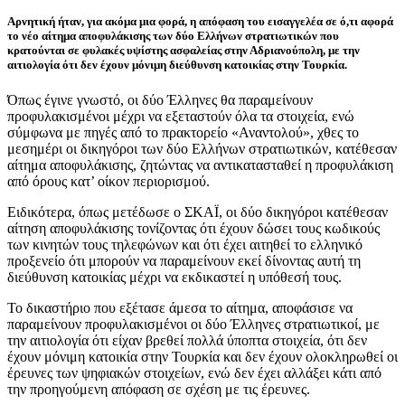
Αρνητική ήταν, για ακόμα μια φορά, η απόφαση του εισαγγελέα σε ό,τι αφορά
το νέο αίτημα αποφυλάκισης των δύο Ελλήνων στρατιωτικών που
κρατούνται σε φυλακές υψίστης ασφαλείας στην Αδριανούπολη, με την
αιτιολογία ότι δεν έχουν μόνιμη διεύθυνση κατοικίας στην Τουρκία.
Όπως έγινε γνωστό, οι δύο Έλληνες θα παραμείνουν
προφυλακισμένοι μέχρι να εξεταστούν όλα τα στοιχεία, ενώ
σύμφωνα με πηγές από το πρακτορείο «Αναντολού», χθες το
μεσημέρι οι δικηγόροι των δύο Ελλήνων στρατιωτικών, κατέθεσαν
αίτημα αποφυλάκισης, ζητώντας να αντικατασταθεί η προφυλάκιση
από όρους κατ’ οίκον περιορισμού.
Ειδικότερα, όπως μετέδωσε ο ΣΚΑΪ, οι δύο δικηγόροι κατέθεσαν
αίτηση αποφυλάκισης τονίζοντας ότι έχουν δώσει τους κωδικούς
των κινητών τους τηλεφώνων και ότι έχει αιτηθεί το ελληνικό
προξενείο ότι μπορούν να παραμείνουν εκεί δίνοντας αυτή τη
διεύθυνση κατοικίας μέχρι να εκδικαστεί η υπόθεσή τους.
Το δικαστήριο που εξέτασε άμεσα το αίτημα, αποφάσισε να
παραμείνουν προφυλακισμένοι οι δύο Έλληνες στρατιωτικοί, με
την αιτιολογία ότι είχαν βρεθεί πολλά ύποπτα στοιχεία, ότι δεν
έχουν μόνιμη κατοικία στην Τουρκία και δεν έχουν ολοκληρωθεί οι
έρευνες των ψηφιακών στοιχείων, ενώ δεν έχει αλλάξει κάτι από
την προηγούμενη απόφαση σε σχέση με τις έρευνες.