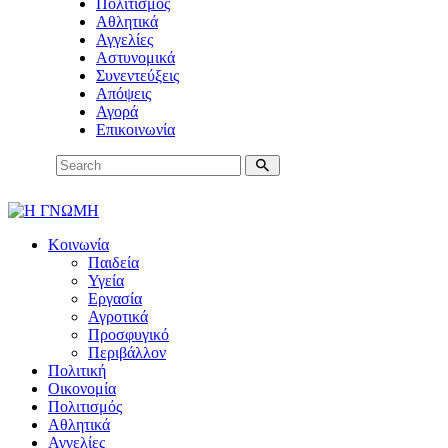
Πολιτισμός
Αθλητικά
Αγγελίες
Αστυνομικά
Συνεντεύξεις
Απόψεις
Αγορά
Επικοινωνία
Κοινωνία
Παιδεία
Υγεία
Εργασία
Αγροτικά
Προσφυγικό
Περιβάλλον
Πολιτική
Οικονομία
Πολιτισμός
Αθλητικά
Αγγελίες