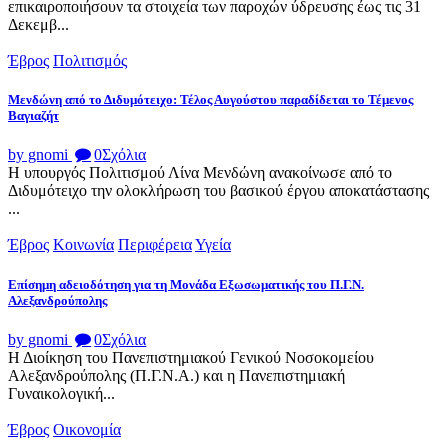
επικαιροποιήσουν τα στοιχεία των παροχών ύδρευσης έως τις 31
Δεκεμβ...
Έβρος
Πολιτισμός
Μενδώνη από το Διδυμότειχο: Τέλος Αυγούστου παραδίδεται το Τέμενος
Βαγιαζήτ
by gnomi
0
Σχόλια
Η υπουργός Πολιτισμού Λίνα Μενδώνη ανακοίνωσε από το
Διδυμότειχο την ολοκλήρωση του βασικού έργου αποκατάστασης
...
Έβρος
Κοινωνία
Περιφέρεια
Υγεία
Επίσημη αδειοδότηση για τη Μονάδα Εξωσωματικής του Π.Γ.Ν.
Αλεξανδρούπολης
by gnomi
0
Σχόλια
Η Διοίκηση του Πανεπιστημιακού Γενικού Νοσοκομείου
Αλεξανδρούπολης (Π.Γ.Ν.Α.) και η Πανεπιστημιακή
Γυναικολογική...
Έβρος
Οικονομία