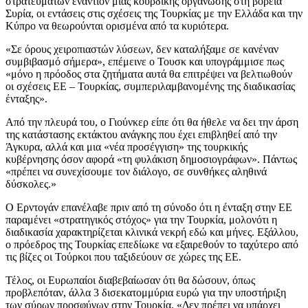
στρατευμάτων εναντίον μιας κουρδικής οργάνωσης στη βόρεια
Συρία, οι εντάσεις στις σχέσεις της Τουρκίας με την Ελλάδα και την
Κύπρο να θεωρούνται ορισμένα από τα κυριότερα.
«Σε όρους χειροπιαστών λύσεων, δεν καταλήξαμε σε κανέναν
συμβιβασμό σήμερα», επέμεινε ο Τουσκ και υπογράμμισε πως
«μόνο η πρόοδος στα ζητήματα αυτά θα επιτρέψει να βελτιωθούν
οι σχέσεις ΕΕ – Τουρκίας, συμπεριλαμβανομένης της διαδικασίας
ένταξης».
Από την πλευρά του, ο Γιούνκερ είπε ότι θα ήθελε να δει την άρση
της κατάστασης εκτάκτου ανάγκης που έχει επιβληθεί από την
Άγκυρα, αλλά και μια «νέα προσέγγιση» της τουρκικής
κυβέρνησης όσον αφορά «τη φυλάκιση δημοσιογράφων». Πάντως
«πρέπει να συνεχίσουμε τον διάλογο, σε συνθήκες αληθινά
δύσκολες.»
Ο Ερντογάν επανέλαβε πριν από τη σύνοδο ότι η ένταξη στην ΕΕ
παραμένει «στρατηγικός στόχος» για την Τουρκία, μολονότι η
διαδικασία χαρακτηρίζεται κλινικά νεκρή εδώ και μήνες. Εξάλλου,
ο πρόεδρος της Τουρκίας επεδίωκε να εξαιρεθούν το ταχύτερο από
τις βίζες οι Τούρκοι που ταξιδεύουν σε χώρες της ΕΕ.
Τέλος, οι Ευρωπαίοι διαβεβαίωσαν ότι θα δώσουν, όπως
προβλεπόταν, άλλα 3 δισεκατομμύρια ευρώ για την υποστήριξη
των σύρων προσφύγων στην Τουρκία. «Δεν πρέπει να υπάρχει