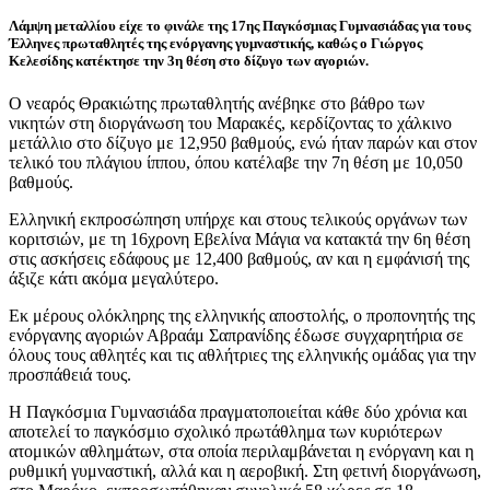
Λάμψη μεταλλίου είχε το φινάλε της 17ης Παγκόσμιας Γυμνασιάδας για τους
Έλληνες πρωταθλητές της ενόργανης γυμναστικής, καθώς ο Γιώργος
Κελεσίδης κατέκτησε την 3η θέση στο δίζυγο των αγοριών.
Ο νεαρός Θρακιώτης πρωταθλητής ανέβηκε στο βάθρο των
νικητών στη διοργάνωση του Μαρακές, κερδίζοντας το χάλκινο
μετάλλιο στο δίζυγο με 12,950 βαθμούς, ενώ ήταν παρών και στον
τελικό του πλάγιου ίππου, όπου κατέλαβε την 7η θέση με 10,050
βαθμούς.
Ελληνική εκπροσώπηση υπήρχε και στους τελικούς οργάνων των
κοριτσιών, με τη 16χρονη Εβελίνα Μάγια να κατακτά την 6η θέση
στις ασκήσεις εδάφους με 12,400 βαθμούς, αν και η εμφάνισή της
άξιζε κάτι ακόμα μεγαλύτερο.
Εκ μέρους ολόκληρης της ελληνικής αποστολής, ο προπονητής της
ενόργανης αγοριών Αβραάμ Σαπρανίδης έδωσε συγχαρητήρια σε
όλους τους αθλητές και τις αθλήτριες της ελληνικής ομάδας για την
προσπάθειά τους.
Η Παγκόσμια Γυμνασιάδα πραγματοποιείται κάθε δύο χρόνια και
αποτελεί το παγκόσμιο σχολικό πρωτάθλημα των κυριότερων
ατομικών αθλημάτων, στα οποία περιλαμβάνεται η ενόργανη και η
ρυθμική γυμναστική, αλλά και η αεροβική. Στη φετινή διοργάνωση,