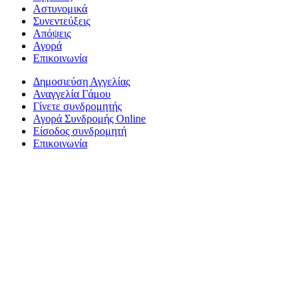
Αστυνομικά
Συνεντεύξεις
Απόψεις
Αγορά
Επικοινωνία
Δημοσιεύση Αγγελίας
Αναγγελία Γάμου
Γίνετε συνδρομητής
Αγορά Συνδρομής Online
Είσοδος συνδρομητή
Επικοινωνία