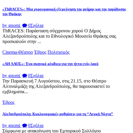
«ThRACES»: Μια χορογραφική εξερεύνηση της μνήμης και της παράδοσης
της Θράκης
by gnomi
0
Σχόλια
ThRACES: Παράσταση σύγχρονου χορού Ο Δήμος
Αλεξανδρούπολης και το Εθνολογικό Μουσείο Θράκης σας
προσκαλούν στην ...
Cinema-Θέατρο
Έβρος
Πολιτισμός
«ΑΗ ΛΑΟΣ»: Ένα σκηνικό ρέκβιεμ για την ήττα ενός λαού
by gnomi
0
Σχόλια
Την Παρασκευή 7 Αυγούστου, στις 21.15, στο Θέατρο
Αλτιναλμάζη της Αλεξανδρούπολης, θα παρουσιαστεί το
εμβληματικ...
Έβρος
Αλεξανδρούπολη: Κυκλοφοριακές ρυθμίσεις για τη “Λευκή Νύχτα”
by gnomi
0
Σχόλια
Σύμφωνα με ανακοίνωση του Εμπορικού Συλλόγου