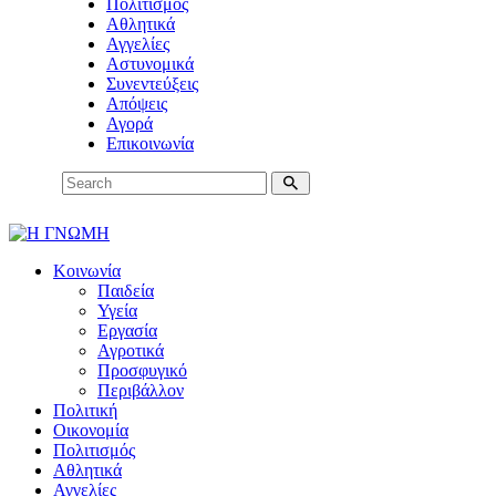
Πολιτισμός
Αθλητικά
Αγγελίες
Αστυνομικά
Συνεντεύξεις
Απόψεις
Αγορά
Επικοινωνία
Κοινωνία
Παιδεία
Υγεία
Εργασία
Αγροτικά
Προσφυγικό
Περιβάλλον
Πολιτική
Οικονομία
Πολιτισμός
Αθλητικά
Αγγελίες