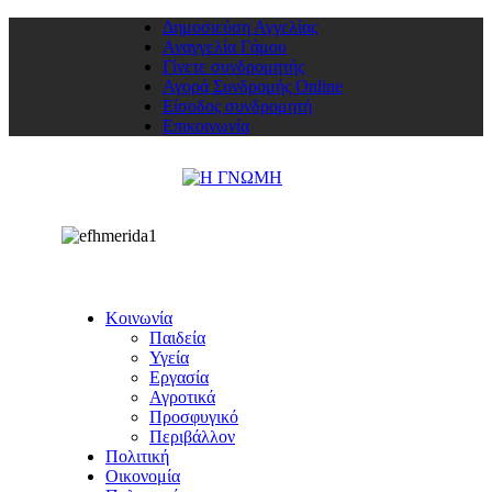
Δημοσιεύση Αγγελίας
Αναγγελία Γάμου
Γίνετε συνδρομητής
Αγορά Συνδρομής Online
Είσοδος συνδρομητή
Επικοινωνία
Κοινωνία
Παιδεία
Υγεία
Εργασία
Αγροτικά
Προσφυγικό
Περιβάλλον
Πολιτική
Οικονομία