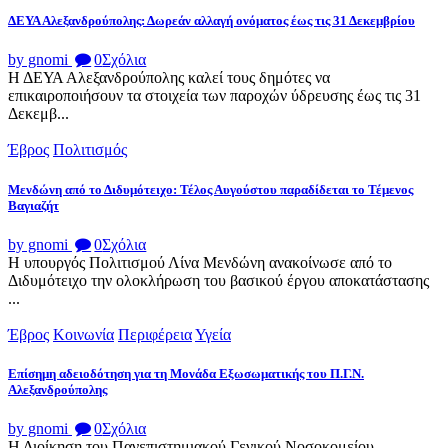
ΔΕΥΑ Αλεξανδρούπολης: Δωρεάν αλλαγή ονόματος έως τις 31 Δεκεμβρίου
by gnomi
0
Σχόλια
Η ΔΕΥΑ Αλεξανδρούπολης καλεί τους δημότες να
επικαιροποιήσουν τα στοιχεία των παροχών ύδρευσης έως τις 31
Δεκεμβ...
Έβρος
Πολιτισμός
Μενδώνη από το Διδυμότειχο: Τέλος Αυγούστου παραδίδεται το Τέμενος
Βαγιαζήτ
by gnomi
0
Σχόλια
Η υπουργός Πολιτισμού Λίνα Μενδώνη ανακοίνωσε από το
Διδυμότειχο την ολοκλήρωση του βασικού έργου αποκατάστασης
...
Έβρος
Κοινωνία
Περιφέρεια
Υγεία
Επίσημη αδειοδότηση για τη Μονάδα Εξωσωματικής του Π.Γ.Ν.
Αλεξανδρούπολης
by gnomi
0
Σχόλια
Η Διοίκηση του Πανεπιστημιακού Γενικού Νοσοκομείου