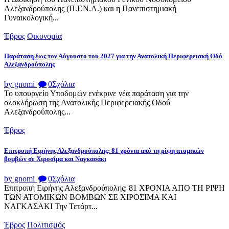
Αλεξανδρούπολης (Π.Γ.Ν.Α.) και η Πανεπιστημιακή
Γυναικολογική...
Έβρος
Οικονομία
Παράταση έως τον Αύγουστο του 2027 για την Ανατολική Περιφερειακή Οδό
Αλεξανδρούπολης
by gnomi
0
Σχόλια
Το υπουργείο Υποδομών ενέκρινε νέα παράταση για την
ολοκλήρωση της Ανατολικής Περιφερειακής Οδού
Αλεξανδρούπολης...
Έβρος
Επιτροπή Ειρήνης Αλεξανδρούπολης: 81 χρόνια από τη ρίψη ατομικών
βομβών σε Χιροσίμα και Ναγκασάκι
by gnomi
0
Σχόλια
Επιτροπή Ειρήνης Αλεξανδρούπολης: 81 ΧΡΟΝΙΑ ΑΠΟ ΤΗ ΡΙΨΗ
ΤΩΝ ΑΤΟΜΙΚΩΝ ΒΟΜΒΩΝ ΣΕ ΧΙΡΟΣΙΜΑ ΚΑΙ
ΝΑΓΚΑΣΑΚΙ Την Τετάρτ...
Έβρος
Πολιτισμός