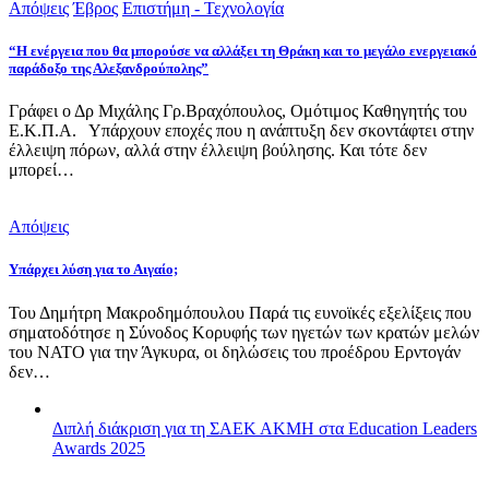
Απόψεις
Έβρος
Επιστήμη - Τεχνολογία
“Η ενέργεια που θα μπορούσε να αλλάξει τη Θράκη και το μεγάλο ενεργειακό
παράδοξο της Αλεξανδρούπολης”
Γράφει ο Δρ Μιχάλης Γρ.Βραχόπουλος, Ομότιμος Καθηγητής του
Ε.Κ.Π.Α. Υπάρχουν εποχές που η ανάπτυξη δεν σκοντάφτει στην
έλλειψη πόρων, αλλά στην έλλειψη βούλησης. Και τότε δεν
μπορεί…
Απόψεις
Υπάρχει λύση για το Αιγαίο;
Του Δημήτρη Μακροδημόπουλου Παρά τις ευνοϊκές εξελίξεις που
σηματοδότησε η Σύνοδος Κορυφής των ηγετών των κρατών μελών
του ΝΑΤΟ για την Άγκυρα, οι δηλώσεις του προέδρου Ερντογάν
δεν…
Διπλή διάκριση για τη ΣΑΕΚ ΑΚΜΗ στα Education Leaders
Awards 2025