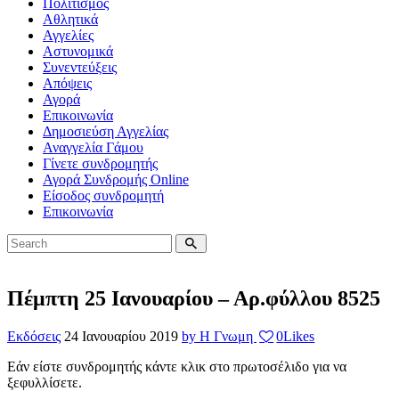
Πολιτισμός
Αθλητικά
Αγγελίες
Αστυνομικά
Συνεντεύξεις
Απόψεις
Αγορά
Επικοινωνία
Δημοσιεύση Αγγελίας
Αναγγελία Γάμου
Γίνετε συνδρομητής
Αγορά Συνδρομής Online
Είσοδος συνδρομητή
Επικοινωνία
Πέμπτη 25 Ιανουαρίου – Αρ.φύλλου 8525
Εκδόσεις
24 Ιανουαρίου 2019
by Η Γνωμη
0
Likes
Εάν είστε συνδρομητής κάντε κλικ στο πρωτοσέλιδο για να
ξεφυλλίσετε.