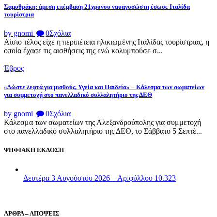
Σαμοθράκη: άμεση επέμβαση 21χρονου ναυαγοσώστη έσωσε Ιταλίδα
τουρίστρια
by gnomi
0
Σχόλια
Αίσιο τέλος είχε η περιπέτεια ηλικιωμένης Ιταλίδας τουρίστριας, η
οποία έχασε τις αισθήσεις της ενώ κολυμπούσε σ...
Έβρος
«Δώστε λεφτά για μισθούς, Υγεία και Παιδεία» – Κάλεσμα των σωματείων
για συμμετοχή στο πανελλαδικό συλλαλητήριο της ΔΕΘ
by gnomi
0
Σχόλια
Κάλεσμα των σωματείων της Αλεξανδρούπολης για συμμετοχή
στο πανελλαδικό συλλαλητήριο της ΔΕΘ, το Σάββατο 5 Σεπτέ...
ΨΗΦΙΑΚΗ ΕΚΔΟΣΗ
Δευτέρα 3 Αυγούστου 2026 – Αρ.φύλλου 10.323
ΑΡΘΡΑ – ΑΠΟΨΕΙΣ