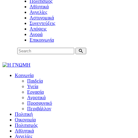
Πολιτισμός
Αθλητικά
Αγγελίες
Αστυνομικά
Συνεντεύξεις
Απόψεις
Αγορά
Επικοινωνία
Κοινωνία
Παιδεία
Υγεία
Εργασία
Αγροτικά
Προσφυγικό
Περιβάλλον
Πολιτική
Οικονομία
Πολιτισμός
Αθλητικά
Αγγελίες