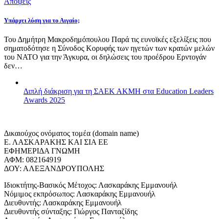
Απόψεις
Υπάρχει λύση για το Αιγαίο;
Του Δημήτρη Μακροδημόπουλου Παρά τις ευνοϊκές εξελίξεις που
σηματοδότησε η Σύνοδος Κορυφής των ηγετών των κρατών μελών
του ΝΑΤΟ για την Άγκυρα, οι δηλώσεις του προέδρου Ερντογάν
δεν…
Διπλή διάκριση για τη ΣΑΕΚ ΑΚΜΗ στα Education Leaders
Awards 2025
Δικαιούχος ονόματος τομέα (domain name)
Ε. ΛΑΣΚΑΡΑΚΗΣ ΚΑΙ ΣΙΑ ΕΕ
ΕΦΗΜΕΡΙΔΑ ΓΝΩΜΗ
ΑΦΜ: 082164919
ΔΟΥ: ΑΛΕΞΑΝΔΡΟΥΠΟΛΗΣ
Ιδιοκτήτης-Βασικός Μέτοχος: Λασκαράκης Εμμανουήλ
Νόμιμος εκπρόσωπος: Λασκαράκης Εμμανουήλ
Διευθυντής: Λασκαράκης Εμμανουήλ
Διευθυντής σύνταξης: Γιώργος Πανταζίδης