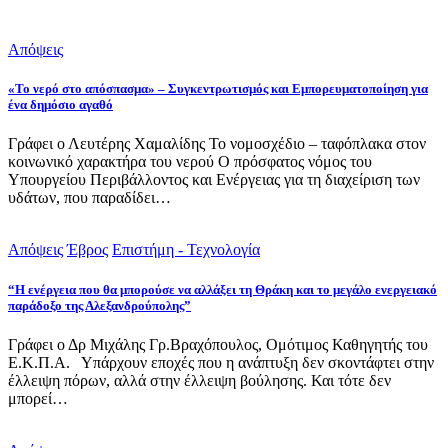
Απόψεις
«Το νερό στο απόσπασμα» – Συγκεντρωτισμός και Εμπορευματοποίηση για
ένα δημόσιο αγαθό
Γράφει ο Λευτέρης Χαμαλίδης Το νομοσχέδιο – ταφόπλακα στον
κοινωνικό χαρακτήρα του νερού Ο πρόσφατος νόμος του
Υπουργείου Περιβάλλοντος και Ενέργειας για τη διαχείριση των
υδάτων, που παραδίδει…
Απόψεις
Έβρος
Επιστήμη - Τεχνολογία
“Η ενέργεια που θα μπορούσε να αλλάξει τη Θράκη και το μεγάλο ενεργειακό
παράδοξο της Αλεξανδρούπολης”
Γράφει ο Δρ Μιχάλης Γρ.Βραχόπουλος, Ομότιμος Καθηγητής του
Ε.Κ.Π.Α. Υπάρχουν εποχές που η ανάπτυξη δεν σκοντάφτει στην
έλλειψη πόρων, αλλά στην έλλειψη βούλησης. Και τότε δεν
μπορεί…