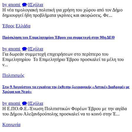
by gnomi
0
Σχόλια
Η νέα τιμολογιακή πολιτική για χρήση του χώρου από τον Δήμο
δημιουργεί ήδη προβλήματα γκρίνιες και ακυρώσεις. Φε...
Έβρος
Ελλάδα
Πρόσκληση του Επιμελητηρίου Έβρου για συμμετοχή στην 90η ΔΕΘ
by gnomi
0
Σχόλια
Για δωρεάν συμμετοχή επιχειρήσεων στο περίπτερο του
Επιμελητηρίου Το Επιμελητήριο Έβρου προσκαλεί τα μέλη του
ν...
Πολιτισμός
Στις 9 Αυγούστου τα εγκαίνια της έκθεσης ζωγραφικής «Αστικές Διαδρομές με
Χρώμα και Νερό»
by gnomi
0
Σχόλια
Η Ε.ΠΟ.Φ.Ε.-Ένωση Πολιτιστικών Φορέων Έβρου με την αιγίδα
του Δήμου Αλεξανδρούπολης προσκαλεί να το κοινό στην Έ...
Κοινωνία