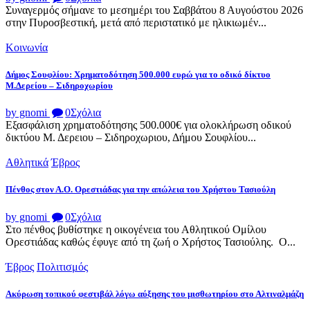
Συναγερμός σήμανε το μεσημέρι του Σαββάτου 8 Αυγούστου 2026
στην Πυροσβεστική, μετά από περιστατικό με ηλικιωμέν...
Κοινωνία
Δήμος Σουφλίου: Χρηματοδότηση 500.000 ευρώ για το οδικό δίκτυο
Μ.Δερείου – Σιδηροχωρίου
by gnomi
0
Σχόλια
Εξασφάλιση χρηματοδότησης 500.000€ για ολοκλήρωση οδικού
δικτύου Μ. Δερειου – Σιδηροχωριου, Δήμου Σουφλίου...
Αθλητικά
Έβρος
Πένθος στον Α.Ο. Ορεστιάδας για την απώλεια του Χρήστου Τασιούλη
by gnomi
0
Σχόλια
Στο πένθος βυθίστηκε η οικογένεια του Αθλητικού Ομίλου
Ορεστιάδας καθώς έφυγε από τη ζωή ο Χρήστος Τασιούλης. Ο...
Έβρος
Πολιτισμός
Ακύρωση τοπικού φεστιβάλ λόγω αύξησης του μισθωτηρίου στο Αλτιναλμάζη