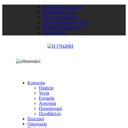
Δημοσιεύση Αγγελίας
Αναγγελία Γάμου
Γίνετε συνδρομητής
Αγορά Συνδρομής Online
Είσοδος συνδρομητή
Επικοινωνία
Κοινωνία
Παιδεία
Υγεία
Εργασία
Αγροτικά
Προσφυγικό
Περιβάλλον
Πολιτική
Οικονομία