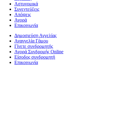
Αστυνομικά
Συνεντεύξεις
Απόψεις
Αγορά
Επικοινωνία
Δημοσιεύση Αγγελίας
Αναγγελία Γάμου
Γίνετε συνδρομητής
Αγορά Συνδρομής Online
Είσοδος συνδρομητή
Επικοινωνία