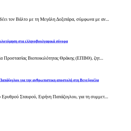
έει τον Βάλτο με τη Μεγάλη Δοξιπάρα, σύμφωνα με αν...
υλοτόμηση στα ελληνοβουλγαρικά σύνορα
εία Προστασίας Βιοποικιλότητας Θράκης (ΕΠΒΘ), ζητ...
Παπάζογλου για την ανθρωπιστικη αποστολή στη Βενεζουέλα
 Ερυθρού Σταυρού, Ειρήνη Παπάζογλου, για τη συμμετ...