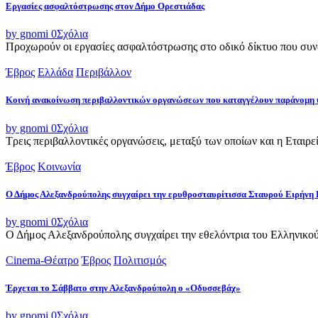
Εργασίες ασφαλτόστρωσης στον Δήμο Ορεστιάδας
by gnomi
0
Σχόλια
Προχωρούν οι εργασίες ασφαλτόστρωσης στο οδικό δίκτυο που συνδ
Έβρος
Ελλάδα
Περιβάλλον
Κοινή ανακοίνωση περιβαλλοντικών οργανώσεων που καταγγέλουν παράνομη 
by gnomi
0
Σχόλια
Τρεις περιβαλλοντικές οργανώσεις, μεταξύ των οποίων και η Εταιρ
Έβρος
Κοινωνία
Ο Δήμος Αλεξανδρούπολης συγχαίρει την ερυθροσταυρίτισσα Σταυρού Ειρήνη 
by gnomi
0
Σχόλια
Ο Δήμος Αλεξανδρούπολης συγχαίρει την εθελόντρια του Ελληνικού
Cinema-Θέατρο
Έβρος
Πολιτισμός
Έρχεται το Σάββατο στην Αλεξανδρούπολη ο «Οδυσσεβάχ»
by gnomi
0
Σχόλια