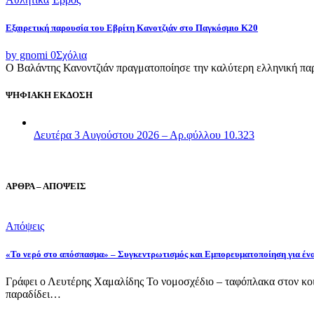
Εξαιρετική παρουσία του Εβρίτη Κανοτζιάν στο Παγκόσμιο Κ20
by gnomi
0
Σχόλια
Ο Βαλάντης Κανοντζιάν πραγματοποίησε την καλύτερη ελληνική παρο
ΨΗΦΙΑΚΗ ΕΚΔΟΣΗ
Δευτέρα 3 Αυγούστου 2026 – Αρ.φύλλου 10.323
ΑΡΘΡΑ – ΑΠΟΨΕΙΣ
Απόψεις
«Το νερό στο απόσπασμα» – Συγκεντρωτισμός και Εμπορευματοποίηση για έν
Γράφει ο Λευτέρης Χαμαλίδης Το νομοσχέδιο – ταφόπλακα στον κοι
παραδίδει…