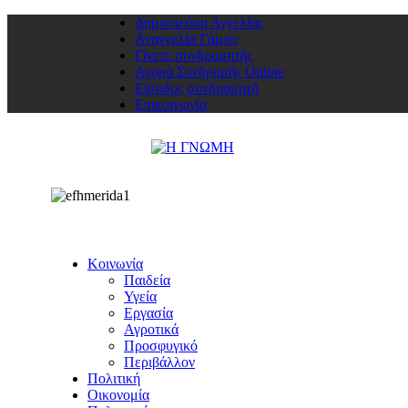
Δημοσιεύση Αγγελίας
Αναγγελία Γάμου
Γίνετε συνδρομητής
Αγορά Συνδρομής Online
Είσοδος συνδρομητή
Επικοινωνία
Κοινωνία
Παιδεία
Υγεία
Εργασία
Αγροτικά
Προσφυγικό
Περιβάλλον
Πολιτική
Οικονομία