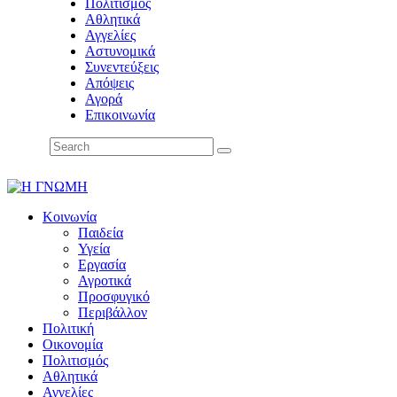
Πολιτισμός
Αθλητικά
Αγγελίες
Αστυνομικά
Συνεντεύξεις
Απόψεις
Αγορά
Επικοινωνία
Κοινωνία
Παιδεία
Υγεία
Εργασία
Αγροτικά
Προσφυγικό
Περιβάλλον
Πολιτική
Οικονομία
Πολιτισμός
Αθλητικά
Αγγελίες