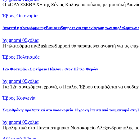
Ο «ΟΔΥΣΣΕΒΑΧ» της Ξένιας Καλογεροπούλου, με μουσική Διονύση 
Έβρος
Οικονομία
Ανοιχτή η πλατφόρμα myBusinessSupport για την ενίσχυση των πυρόπληκτων
by gnomi
0
Σχόλια
Η πλατφόρμα myBusinessSupport θα παραμείνει ανοικτή για τις επιχει
Έβρος
Πολιτισμός
12ο Φεστιβάλ «Σωτήρεια Πέπλου» στον Πέπλο Φερών
by gnomi
0
Σχόλια
Για 12η συνεχόμενη χρονιά, ο Πέπλος Έβρου ετοιμάζεται να υποδεχθ
Έβρος
Κοινωνία
Σαμοθράκη: προληπτικά στο νοσοκομείο 15χρονη έπειτα από ταυματισμό στη 
by gnomi
0
Σχόλια
Προληπτικά στο Πανεπιστημιακό Νοσοκομείο Αλεξανδρούπολης μετ
Αθλητικά
Έβρος