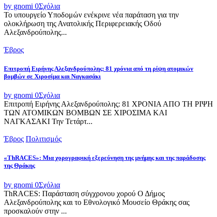
by gnomi
0
Σχόλια
Το υπουργείο Υποδομών ενέκρινε νέα παράταση για την
ολοκλήρωση της Ανατολικής Περιφερειακής Οδού
Αλεξανδρούπολης...
Έβρος
Επιτροπή Ειρήνης Αλεξανδρούπολης: 81 χρόνια από τη ρίψη ατομικών
βομβών σε Χιροσίμα και Ναγκασάκι
by gnomi
0
Σχόλια
Επιτροπή Ειρήνης Αλεξανδρούπολης: 81 ΧΡΟΝΙΑ ΑΠΟ ΤΗ ΡΙΨΗ
ΤΩΝ ΑΤΟΜΙΚΩΝ ΒΟΜΒΩΝ ΣΕ ΧΙΡΟΣΙΜΑ ΚΑΙ
ΝΑΓΚΑΣΑΚΙ Την Τετάρτ...
Έβρος
Πολιτισμός
«ThRACES»: Μια χορογραφική εξερεύνηση της μνήμης και της παράδοσης
της Θράκης
by gnomi
0
Σχόλια
ThRACES: Παράσταση σύγχρονου χορού Ο Δήμος
Αλεξανδρούπολης και το Εθνολογικό Μουσείο Θράκης σας
προσκαλούν στην ...