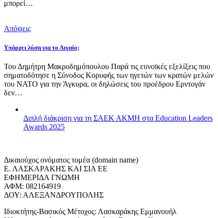
μπορεί…
Απόψεις
Υπάρχει λύση για το Αιγαίο;
Του Δημήτρη Μακροδημόπουλου Παρά τις ευνοϊκές εξελίξεις που
σηματοδότησε η Σύνοδος Κορυφής των ηγετών των κρατών μελών
του ΝΑΤΟ για την Άγκυρα, οι δηλώσεις του προέδρου Ερντογάν
δεν…
Διπλή διάκριση για τη ΣΑΕΚ ΑΚΜΗ στα Education Leaders
Awards 2025
Δικαιούχος ονόματος τομέα (domain name)
Ε. ΛΑΣΚΑΡΑΚΗΣ ΚΑΙ ΣΙΑ ΕΕ
ΕΦΗΜΕΡΙΔΑ ΓΝΩΜΗ
ΑΦΜ: 082164919
ΔΟΥ: ΑΛΕΞΑΝΔΡΟΥΠΟΛΗΣ
Ιδιοκτήτης-Βασικός Μέτοχος: Λασκαράκης Εμμανουήλ