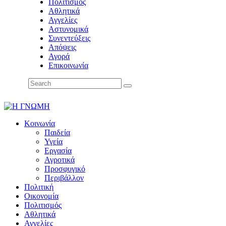
Πολιτισμός
Αθλητικά
Αγγελίες
Αστυνομικά
Συνεντεύξεις
Απόψεις
Αγορά
Επικοινωνία
Κοινωνία
Παιδεία
Υγεία
Εργασία
Αγροτικά
Προσφυγικό
Περιβάλλον
Πολιτική
Οικονομία
Πολιτισμός
Αθλητικά
Αγγελίες