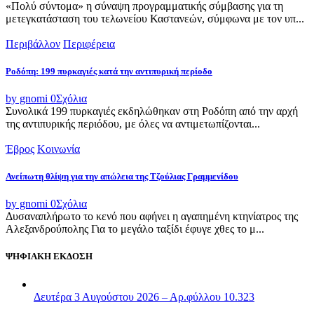
«Πολύ σύντομα» η σύναψη προγραμματικής σύμβασης για τη
μετεγκατάσταση του τελωνείου Καστανεών, σύμφωνα με τον υπ...
Περιβάλλον
Περιφέρεια
Ροδόπη: 199 πυρκαγιές κατά την αντιπυρική περίοδο
by gnomi
0
Σχόλια
Συνολικά 199 πυρκαγιές εκδηλώθηκαν στη Ροδόπη από την αρχή
της αντιπυρικής περιόδου, με όλες να αντιμετωπίζονται...
Έβρος
Κοινωνία
Ανείπωτη θλίψη για την απώλεια της Τζούλιας Γραμμενίδου
by gnomi
0
Σχόλια
Δυσαναπλήρωτο το κενό που αφήνει η αγαπημένη κτηνίατρος της
Αλεξανδρούπολης Για το μεγάλο ταξίδι έφυγε χθες το μ...
ΨΗΦΙΑΚΗ ΕΚΔΟΣΗ
Δευτέρα 3 Αυγούστου 2026 – Αρ.φύλλου 10.323