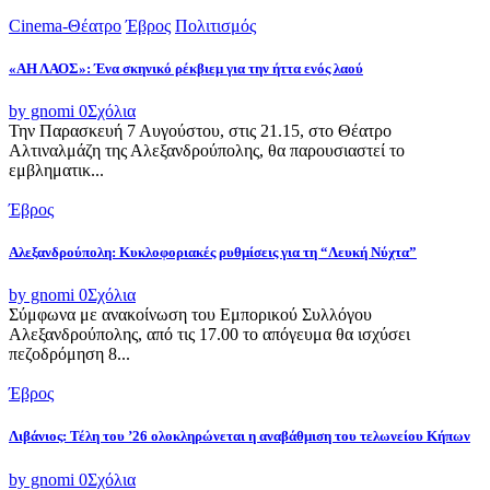
Cinema-Θέατρο
Έβρος
Πολιτισμός
«ΑΗ ΛΑΟΣ»: Ένα σκηνικό ρέκβιεμ για την ήττα ενός λαού
by gnomi
0
Σχόλια
Την Παρασκευή 7 Αυγούστου, στις 21.15, στο Θέατρο
Αλτιναλμάζη της Αλεξανδρούπολης, θα παρουσιαστεί το
εμβληματικ...
Έβρος
Αλεξανδρούπολη: Κυκλοφοριακές ρυθμίσεις για τη “Λευκή Νύχτα”
by gnomi
0
Σχόλια
Σύμφωνα με ανακοίνωση του Εμπορικού Συλλόγου
Αλεξανδρούπολης, από τις 17.00 το απόγευμα θα ισχύσει
πεζοδρόμηση 8...
Έβρος
Λιβάνιος: Τέλη του ’26 ολοκληρώνεται η αναβάθμιση του τελωνείου Κήπων
by gnomi
0
Σχόλια