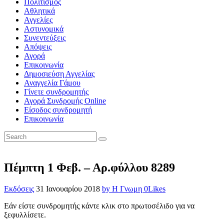
Πολιτισμός
Αθλητικά
Αγγελίες
Αστυνομικά
Συνεντεύξεις
Απόψεις
Αγορά
Επικοινωνία
Δημοσιεύση Αγγελίας
Αναγγελία Γάμου
Γίνετε συνδρομητής
Αγορά Συνδρομής Online
Είσοδος συνδρομητή
Επικοινωνία
Πέμπτη 1 Φεβ. – Αρ.φύλλου 8289
Εκδόσεις
31 Ιανουαρίου 2018
by Η Γνωμη
0
Likes
Εάν είστε συνδρομητής κάντε κλικ στο πρωτοσέλιδο για να
ξεφυλλίσετε.