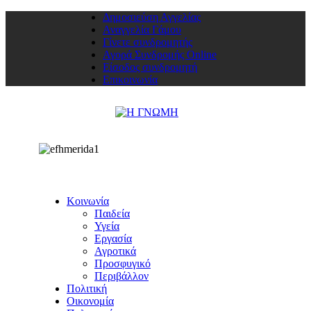
Δημοσιεύση Αγγελίας
Αναγγελία Γάμου
Γίνετε συνδρομητής
Αγορά Συνδρομής Online
Είσοδος συνδρομητή
Επικοινωνία
Κοινωνία
Παιδεία
Υγεία
Εργασία
Αγροτικά
Προσφυγικό
Περιβάλλον
Πολιτική
Οικονομία