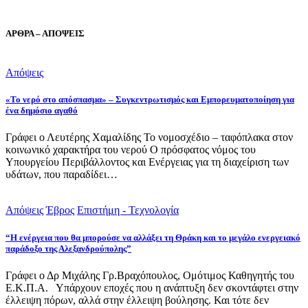
ΑΡΘΡΑ – ΑΠΟΨΕΙΣ
Απόψεις
«Το νερό στο απόσπασμα» – Συγκεντρωτισμός και Εμπορευματοποίηση για
ένα δημόσιο αγαθό
Γράφει ο Λευτέρης Χαμαλίδης Το νομοσχέδιο – ταφόπλακα στον
κοινωνικό χαρακτήρα του νερού Ο πρόσφατος νόμος του
Υπουργείου Περιβάλλοντος και Ενέργειας για τη διαχείριση των
υδάτων, που παραδίδει…
Απόψεις
Έβρος
Επιστήμη - Τεχνολογία
“Η ενέργεια που θα μπορούσε να αλλάξει τη Θράκη και το μεγάλο ενεργειακό
παράδοξο της Αλεξανδρούπολης”
Γράφει ο Δρ Μιχάλης Γρ.Βραχόπουλος, Ομότιμος Καθηγητής του
Ε.Κ.Π.Α. Υπάρχουν εποχές που η ανάπτυξη δεν σκοντάφτει στην
έλλειψη πόρων, αλλά στην έλλειψη βούλησης. Και τότε δεν