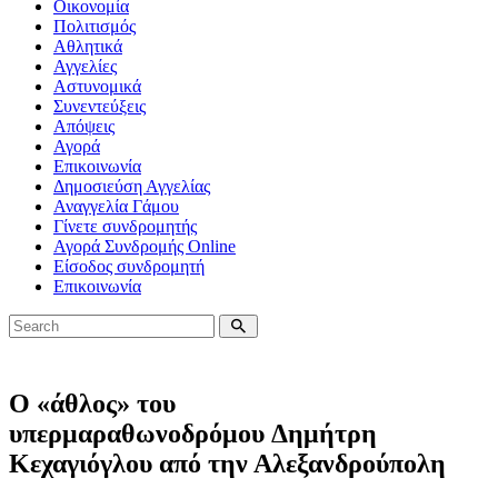
Οικονομία
Πολιτισμός
Αθλητικά
Αγγελίες
Αστυνομικά
Συνεντεύξεις
Απόψεις
Αγορά
Επικοινωνία
Δημοσιεύση Αγγελίας
Αναγγελία Γάμου
Γίνετε συνδρομητής
Αγορά Συνδρομής Online
Είσοδος συνδρομητή
Επικοινωνία
Ο «άθλος» του
υπερμαραθωνοδρόμου Δημήτρη
Κεχαγιόγλου από την Αλεξανδρούπολη