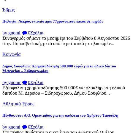
Έβρος
Παλαγία: Νεκρός εντοπίστηκε 77χρονος που έπεσε σε πηγάδι
by gnomi
0
Σχόλια
Συναγερμός σήμανε το μεσημέρι του Σαββάτου 8 Αυγούστου 2026
στην Πυροσβεστική, μετά από περιστατικό με ηλικιωμέν...
Κοινωνία
Δήμος Σουφλίου: Χρηματοδότηση 500.000 ευρώ για το οδικό δίκτυο
Μ.Δερείου – Σιδηροχωρίου
by gnomi
0
Σχόλια
Εξασφάλιση χρηματοδότησης 500.000€ για ολοκλήρωση οδικού
δικτύου Μ. Δερειου – Σιδηροχωριου, Δήμου Σουφλίου...
Αθλητικά
Έβρος
Πένθος στον Α.Ο. Ορεστιάδας για την απώλεια του Χρήστου Τασιούλη
by gnomi
0
Σχόλια
Στο πένθος βυθίστηκε η οικογένεια του Αθλητικού Ομίλου