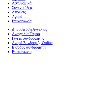
Αστυνομικά
Συνεντεύξεις
Απόψεις
Αγορά
Επικοινωνία
Δημοσιεύση Αγγελίας
Αναγγελία Γάμου
Γίνετε συνδρομητής
Αγορά Συνδρομής Online
Είσοδος συνδρομητή
Επικοινωνία