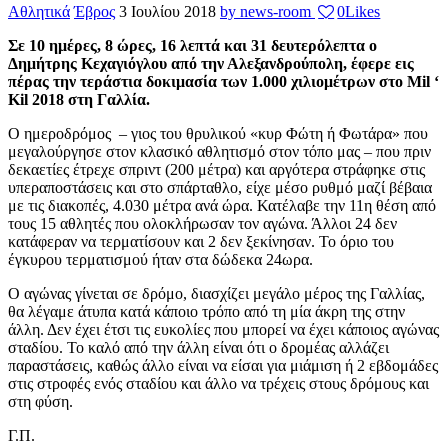
Αθλητικά
Έβρος
3 Ιουλίου 2018
by news-room
0
Likes
Σε 10 ημέρες, 8 ώρες, 16 λεπτά και 31 δευτερόλεπτα ο
Δημήτρης Κεχαγιόγλου από την Αλεξανδρούπολη, έφερε εις
πέρας την τεράστια δοκιμασία των 1.000 χιλιομέτρων στο Mil ‘
Kil 2018 στη Γαλλία.
Ο ημεροδρόμος – γιος του θρυλικού «κυρ Φώτη ή Φωτάρα» που
μεγαλούργησε στον κλασικό αθλητισμό στον τόπο μας – που πριν
δεκαετίες έτρεχε σπριντ (200 μέτρα) και αργότερα στράφηκε στις
υπεραποστάσεις και στο σπάρταθλο, είχε μέσο ρυθμό μαζί βέβαια
με τις διακοπές, 4.030 μέτρα ανά ώρα. Κατέλαβε την 11η θέση από
τους 15 αθλητές που ολοκλήρωσαν τον αγώνα. Άλλοι 24 δεν
κατάφεραν να τερματίσουν και 2 δεν ξεκίνησαν. Το όριο του
έγκυρου τερματισμού ήταν στα δώδεκα 24ωρα.
Ο αγώνας γίνεται σε δρόμο, διασχίζει μεγάλο μέρος της Γαλλίας,
θα λέγαμε άτυπα κατά κάποιο τρόπο από τη μία άκρη της στην
άλλη. Δεν έχει έτσι τις ευκολίες που μπορεί να έχει κάποιος αγώνας
σταδίου. Το καλό από την άλλη είναι ότι ο δρομέας αλλάζει
παραστάσεις, καθώς άλλο είναι να είσαι για μιάμιση ή 2 εβδομάδες
στις στροφές ενός σταδίου και άλλο να τρέχεις στους δρόμους και
στη φύση.
Γ.Π.