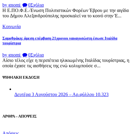
by gnomi
0
Σχόλια
Η Ε.ΠΟ.Φ.Ε.-Ένωση Πολιτιστικών Φορέων Έβρου με την αιγίδα
του Δήμου Αλεξανδρούπολης προσκαλεί να το κοινό στην Έ...
Κοινωνία
Σαμοθράκη: άμεση επέμβαση 21χρονου ναυαγοσώστη έσωσε Ιταλίδα
τουρίστρια
by gnomi
0
Σχόλια
Αίσιο τέλος είχε η περιπέτεια ηλικιωμένης Ιταλίδας τουρίστριας, η
οποία έχασε τις αισθήσεις της ενώ κολυμπούσε σ...
ΨΗΦΙΑΚΗ ΕΚΔΟΣΗ
Δευτέρα 3 Αυγούστου 2026 – Αρ.φύλλου 10.323
ΑΡΘΡΑ – ΑΠΟΨΕΙΣ
Απόψεις