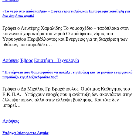
«Το νερό στο απόσπασμα» – Συγκεντρωτισμός και Εμπορευματοποίηση για
ένα δημόσιο αγαθό
Γράφει ο Λευτέρης Χαμαλίδης Το νομοσχέδιο – ταφόπλακα στον
κοινωνικό χαρακτήρα του νερού Ο πρόσφατος νόμος του
Υπουργείου Περιβάλλοντος και Ενέργειας για τη διαχείριση των
υδάτων, που παραδίδει…
Απόψεις
Έβρος
Επιστήμη - Τεχνολογία
“Η ενέργεια που θα μπορούσε να αλλάξει τη Θράκη και το μεγάλο ενεργειακό
παράδοξο της Αλεξανδρούπολης”
Γράφει ο Δρ Μιχάλης Γρ.Βραχόπουλος, Ομότιμος Καθηγητής του
Ε.Κ.Π.Α. Υπάρχουν εποχές που η ανάπτυξη δεν σκοντάφτει στην
έλλειψη πόρων, αλλά στην έλλειψη βούλησης. Και τότε δεν
μπορεί…
Απόψεις
Υπάρχει λύση για το Αιγαίο;