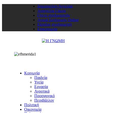
Δημοσιεύση Αγγελίας
Αναγγελία Γάμου
Γίνετε συνδρομητής
Αγορά Συνδρομής Online
Είσοδος συνδρομητή
Επικοινωνία
Κοινωνία
Παιδεία
Υγεία
Εργασία
Αγροτικά
Προσφυγικό
Περιβάλλον
Πολιτική
Οικονομία