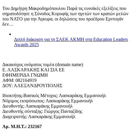
Του Δημήτρη Μακροδημόπουλου Παρά τις ευνοϊκές εξελίξεις που
σηματοδότησε η Σύνοδος Κορυφής των ηγετών των κρατών μελών
του ΝΑΤΟ για την Άγκυρα, οι δηλώσεις του προέδρου Ερντογάν
δεν…
Διπλή διάκριση για τη ΣΑΕΚ ΑΚΜΗ στα Education Leaders
Awards 2025
Δικαιούχος ονόματος τομέα (domain name)
Ε. ΛΑΣΚΑΡΑΚΗΣ ΚΑΙ ΣΙΑ ΕΕ
ΕΦΗΜΕΡΙΔΑ ΓΝΩΜΗ
ΑΦΜ: 082164919
ΔΟΥ: ΑΛΕΞΑΝΔΡΟΥΠΟΛΗΣ
Ιδιοκτήτης-Βασικός Μέτοχος: Λασκαράκης Εμμανουήλ
Νόμιμος εκπρόσωπος: Λασκαράκης Εμμανουήλ
Διευθυντής: Λασκαράκης Εμμανουήλ
Διευθυντής σύνταξης: Γιώργος Πανταζίδης
Διαχειριστής: Λασκαράκης Εμμανουήλ
Αρ. Μ.Η.Τ.: 232167