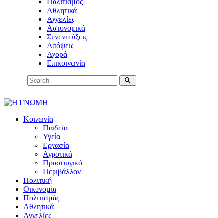
Πολιτισμός
Αθλητικά
Αγγελίες
Αστυνομικά
Συνεντεύξεις
Απόψεις
Αγορά
Επικοινωνία
Κοινωνία
Παιδεία
Υγεία
Εργασία
Αγροτικά
Προσφυγικό
Περιβάλλον
Πολιτική
Οικονομία
Πολιτισμός
Αθλητικά
Αγγελίες