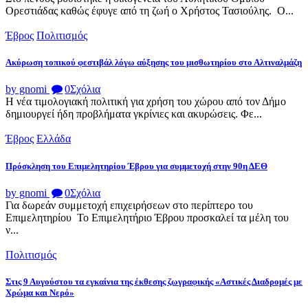
Ορεστιάδας καθώς έφυγε από τη ζωή ο Χρήστος Τασιούλης. Ο...
Έβρος
Πολιτισμός
Ακύρωση τοπικού φεστιβάλ λόγω αύξησης του μισθωτηρίου στο Αλτιναλμάζη
by gnomi
0
Σχόλια
Η νέα τιμολογιακή πολιτική για χρήση του χώρου από τον Δήμο
δημιουργεί ήδη προβλήματα γκρίνιες και ακυρώσεις. Φε...
Έβρος
Ελλάδα
Πρόσκληση του Επιμελητηρίου Έβρου για συμμετοχή στην 90η ΔΕΘ
by gnomi
0
Σχόλια
Για δωρεάν συμμετοχή επιχειρήσεων στο περίπτερο του
Επιμελητηρίου Το Επιμελητήριο Έβρου προσκαλεί τα μέλη του
ν...
Πολιτισμός
Στις 9 Αυγούστου τα εγκαίνια της έκθεσης ζωγραφικής «Αστικές Διαδρομές με
Χρώμα και Νερό»