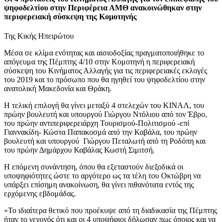
ψηφοδελτίου στην Περιφέρεια ΑΜΘ ανακοινώθηκαν στην
περιφερειακή σύσκεψη της Κομοτηνής
Της Κικής Ηπειρώτου
Μέσα σε κλίμα ενότητας και αισιοδοξίας πραγματοποιήθηκε το
απόγευμα της Πέμπτης 4/10 στην Κομοτηνή η περιφερειακή
σύσκεψη του Κινήματος Αλλαγής για τις περιφερειακές εκλογές
του 2019 και το πρόσωπο που θα ηγηθεί του ψηφοδελτίου στην
ανατολική Μακεδονία και Θράκη.
Η τελική επιλογή θα γίνει μεταξύ 4 στελεχών του ΚΙΝΑΛ, του
πρώην βουλευτή και υπουργού Γιώργου Ντόλιου από τον Έβρο,
του πρώην αντιπεριφερειάρχη Τουρισμού-Πολιτισμού -επί
Γιαννακίδη- Κώστα Παπακοσμά από την Καβάλα, του πρώην
βουλευτή και υπουργού Γιώργου Πεταλωτή από τη Ροδόπη και
του πρώην Δημάρχου Καβάλας Κωστή Σιμιτσή.
Η επόμενη συνάντηση, όπου θα εξεταστούν διεξοδικά οι
υποψηφιότητες ώστε το αργότερο ως τα τέλη του Οκτώβρη να
υπάρξει επίσημη ανακοίνωση, θα γίνει πιθανότατα εντός της
ερχόμενης εβδομάδας.
«Το ιδιαίτερα θετικό που προέκυψε από τη διαδικασία της Πέμπτης
ήταν το γεγονός ότι και οι 4 υποψήφιοι δήλωσαν πως όποιος και να