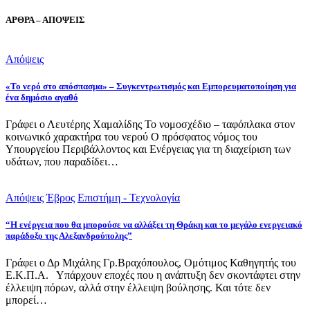
ΑΡΘΡΑ – ΑΠΟΨΕΙΣ
Απόψεις
«Το νερό στο απόσπασμα» – Συγκεντρωτισμός και Εμπορευματοποίηση για
ένα δημόσιο αγαθό
Γράφει ο Λευτέρης Χαμαλίδης Το νομοσχέδιο – ταφόπλακα στον
κοινωνικό χαρακτήρα του νερού Ο πρόσφατος νόμος του
Υπουργείου Περιβάλλοντος και Ενέργειας για τη διαχείριση των
υδάτων, που παραδίδει…
Απόψεις
Έβρος
Επιστήμη - Τεχνολογία
“Η ενέργεια που θα μπορούσε να αλλάξει τη Θράκη και το μεγάλο ενεργειακό
παράδοξο της Αλεξανδρούπολης”
Γράφει ο Δρ Μιχάλης Γρ.Βραχόπουλος, Ομότιμος Καθηγητής του
Ε.Κ.Π.Α. Υπάρχουν εποχές που η ανάπτυξη δεν σκοντάφτει στην
έλλειψη πόρων, αλλά στην έλλειψη βούλησης. Και τότε δεν
μπορεί…