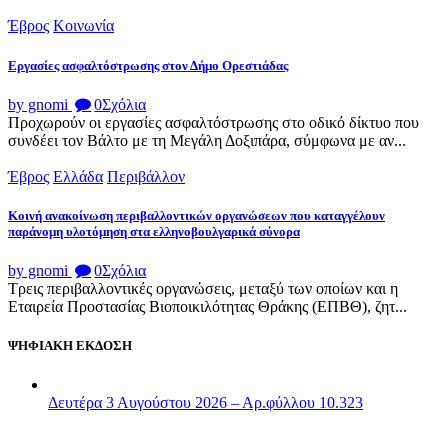
Έβρος
Κοινωνία
Εργασίες ασφαλτόστρωσης στον Δήμο Ορεστιάδας
by gnomi
0
Σχόλια
Προχωρούν οι εργασίες ασφαλτόστρωσης στο οδικό δίκτυο που
συνδέει τον Βάλτο με τη Μεγάλη Δοξιπάρα, σύμφωνα με αν...
Έβρος
Ελλάδα
Περιβάλλον
Κοινή ανακοίνωση περιβαλλοντικών οργανώσεων που καταγγέλουν
παράνομη υλοτόμηση στα ελληνοβουλγαρικά σύνορα
by gnomi
0
Σχόλια
Τρεις περιβαλλοντικές οργανώσεις, μεταξύ των οποίων και η
Εταιρεία Προστασίας Βιοποικιλότητας Θράκης (ΕΠΒΘ), ζητ...
ΨΗΦΙΑΚΗ ΕΚΔΟΣΗ
Δευτέρα 3 Αυγούστου 2026 – Αρ.φύλλου 10.323