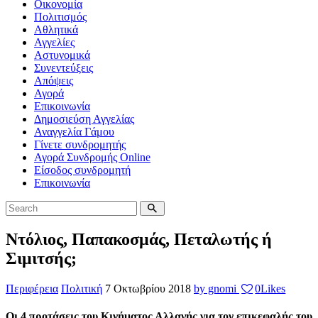
Οικονομία
Πολιτισμός
Αθλητικά
Αγγελίες
Αστυνομικά
Συνεντεύξεις
Απόψεις
Αγορά
Επικοινωνία
Δημοσιεύση Αγγελίας
Αναγγελία Γάμου
Γίνετε συνδρομητής
Αγορά Συνδρομής Online
Είσοδος συνδρομητή
Επικοινωνία
Ντόλιος, Παπακοσμάς, Πεταλωτής ή
Σιμιτσής;
Περιφέρεια
Πολιτική
7 Οκτωβρίου 2018
by gnomi
0
Likes
Οι 4 προτάσεις του Κινήματος Αλλαγής για τον επικεφαλής του