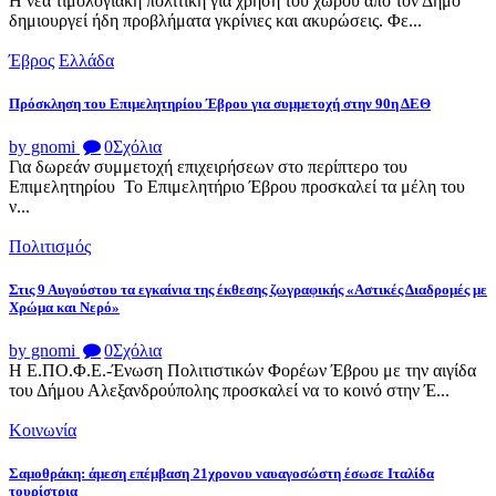
Η νέα τιμολογιακή πολιτική για χρήση του χώρου από τον Δήμο
δημιουργεί ήδη προβλήματα γκρίνιες και ακυρώσεις. Φε...
Έβρος
Ελλάδα
Πρόσκληση του Επιμελητηρίου Έβρου για συμμετοχή στην 90η ΔΕΘ
by gnomi
0
Σχόλια
Για δωρεάν συμμετοχή επιχειρήσεων στο περίπτερο του
Επιμελητηρίου Το Επιμελητήριο Έβρου προσκαλεί τα μέλη του
ν...
Πολιτισμός
Στις 9 Αυγούστου τα εγκαίνια της έκθεσης ζωγραφικής «Αστικές Διαδρομές με
Χρώμα και Νερό»
by gnomi
0
Σχόλια
Η Ε.ΠΟ.Φ.Ε.-Ένωση Πολιτιστικών Φορέων Έβρου με την αιγίδα
του Δήμου Αλεξανδρούπολης προσκαλεί να το κοινό στην Έ...
Κοινωνία
Σαμοθράκη: άμεση επέμβαση 21χρονου ναυαγοσώστη έσωσε Ιταλίδα
τουρίστρια