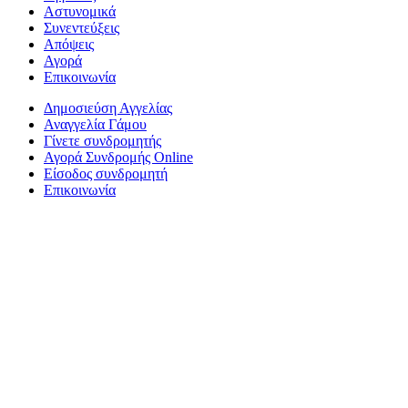
Αστυνομικά
Συνεντεύξεις
Απόψεις
Αγορά
Επικοινωνία
Δημοσιεύση Αγγελίας
Αναγγελία Γάμου
Γίνετε συνδρομητής
Αγορά Συνδρομής Online
Είσοδος συνδρομητή
Επικοινωνία