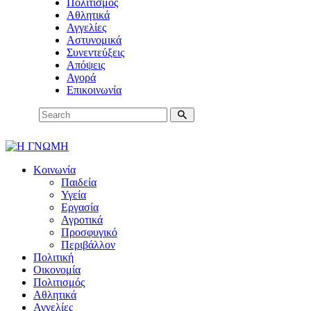
Πολιτισμός
Αθλητικά
Αγγελίες
Αστυνομικά
Συνεντεύξεις
Απόψεις
Αγορά
Επικοινωνία
Κοινωνία
Παιδεία
Υγεία
Εργασία
Αγροτικά
Προσφυγικό
Περιβάλλον
Πολιτική
Οικονομία
Πολιτισμός
Αθλητικά
Αγγελίες