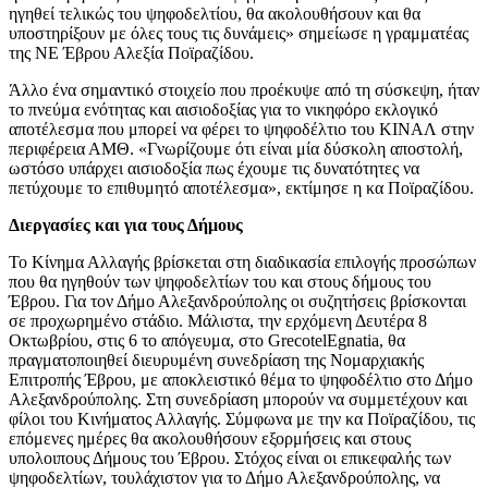
ηγηθεί τελικώς του ψηφοδελτίου, θα ακολουθήσουν και θα
υποστηρίξουν με όλες τους τις δυνάμεις» σημείωσε η γραμματέας
της ΝΕ Έβρου Αλεξία Ποϊραζίδου.
Άλλο ένα σημαντικό στοιχείο που προέκυψε από τη σύσκεψη, ήταν
το πνεύμα ενότητας και αισιοδοξίας για το νικηφόρο εκλογικό
αποτέλεσμα που μπορεί να φέρει το ψηφοδέλτιο του ΚΙΝΑΛ στην
περιφέρεια ΑΜΘ. «Γνωρίζουμε ότι είναι μία δύσκολη αποστολή,
ωστόσο υπάρχει αισιοδοξία πως έχουμε τις δυνατότητες να
πετύχουμε το επιθυμητό αποτέλεσμα», εκτίμησε η κα Ποϊραζίδου.
Διεργασίες και για τους Δήμους
Το Κίνημα Αλλαγής βρίσκεται στη διαδικασία επιλογής προσώπων
που θα ηγηθούν των ψηφοδελτίων του και στους δήμους του
Έβρου. Για τον Δήμο Αλεξανδρούπολης οι συζητήσεις βρίσκονται
σε προχωρημένο στάδιο. Μάλιστα, την ερχόμενη Δευτέρα 8
Οκτωβρίου, στις 6 το απόγευμα, στο GrecotelEgnatia, θα
πραγματοποιηθεί διευρυμένη συνεδρίαση της Νομαρχιακής
Επιτροπής Έβρου, με αποκλειστικό θέμα το ψηφοδέλτιο στο Δήμο
Αλεξανδρούπολης. Στη συνεδρίαση μπορούν να συμμετέχουν και
φίλοι του Κινήματος Αλλαγής. Σύμφωνα με την κα Ποϊραζίδου, τις
επόμενες ημέρες θα ακολουθήσουν εξορμήσεις και στους
υπολοιπους Δήμους του Έβρου. Στόχος είναι οι επικεφαλής των
ψηφοδελτίων, τουλάχιστον για το Δήμο Αλεξανδρούπολης, να