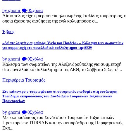
by gnomi
0
Σχόλια
Αίσιο τέλος είχε η περιπέτεια ηλικιωμένης Ιταλίδας τουρίστριας, η
οποία έχασε τις αισθήσεις της ενώ κολυμπούσε σ...
Έβρος
«Δώστε λεφτά για μισθούς, Υγεία και Παιδεία» – Κάλεσμα των σωματείων
για συμμετοχή στο πανελλαδικό συλλαλητήριο της ΔΕΘ
by gnomi
0
Σχόλια
Κάλεσμα των σωματείων της Αλεξανδρούπολης για συμμετοχή
στο πανελλαδικό συλλαλητήριο της ΔΕΘ, το Σάββατο 5 Σεπτέ...
Περιφέρεια
Τουρισμός
Στο επίκεντρο ο τουρισμός και οι συνοριακές υποδομές στη συνάντηση
Τοψίδη με εκπροσώπους του Συνδέσμου Τουρκικών Ταξιδιωτικών
Πρακτορείων
by gnomi
0
Σχόλια
Με εκπροσώπους του Συνδέσμου Τουρκικών Ταξιδιωτικών
Πρακτορείων TÜRSAB και τον αντιπρόεδρο της Περιφερειακής
Εκπ...