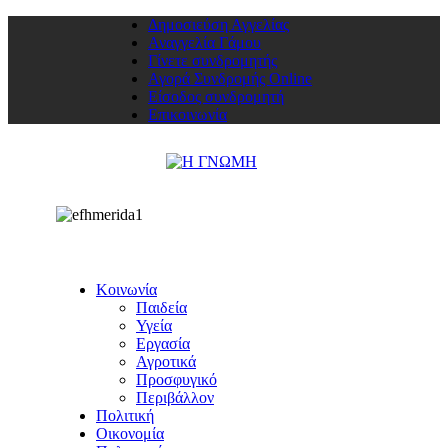
Δημοσιεύση Αγγελίας
Αναγγελία Γάμου
Γίνετε συνδρομητής
Αγορά Συνδρομής Online
Είσοδος συνδρομητή
Επικοινωνία
Κοινωνία
Παιδεία
Υγεία
Εργασία
Αγροτικά
Προσφυγικό
Περιβάλλον
Πολιτική
Οικονομία