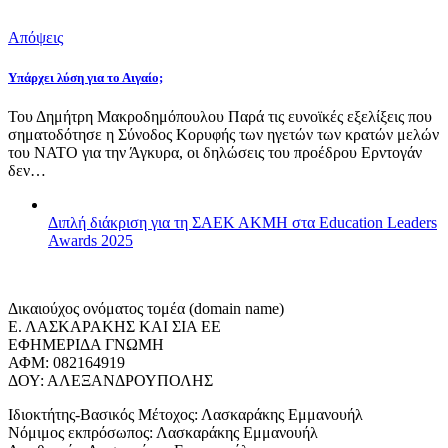
Απόψεις
Υπάρχει λύση για το Αιγαίο;
Του Δημήτρη Μακροδημόπουλου Παρά τις ευνοϊκές εξελίξεις που
σηματοδότησε η Σύνοδος Κορυφής των ηγετών των κρατών μελών
του ΝΑΤΟ για την Άγκυρα, οι δηλώσεις του προέδρου Ερντογάν
δεν…
Διπλή διάκριση για τη ΣΑΕΚ ΑΚΜΗ στα Education Leaders
Awards 2025
Δικαιούχος ονόματος τομέα (domain name)
Ε. ΛΑΣΚΑΡΑΚΗΣ ΚΑΙ ΣΙΑ ΕΕ
ΕΦΗΜΕΡΙΔΑ ΓΝΩΜΗ
ΑΦΜ: 082164919
ΔΟΥ: ΑΛΕΞΑΝΔΡΟΥΠΟΛΗΣ
Ιδιοκτήτης-Βασικός Μέτοχος: Λασκαράκης Εμμανουήλ
Νόμιμος εκπρόσωπος: Λασκαράκης Εμμανουήλ