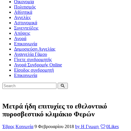
Οικονομία
Πολιτισμός
Αθλητικά
Αγγελίες
Αστυνομικά
Συνεντεύξεις
Απόψεις
Αγορά
Επικοινωνία
Δημοσιεύση Αγγελίας
Αναγγελία Γάμου
Γίνετε συνδρομητής
Αγορά Συνδρομής Online
Είσοδος συνδρομητή
Επικοινωνία
Μετρά ήδη επιτυχίες το εθελοντικό
πυροσβεστικό κλιμάκιο Φερών
Έβρος
Κοινωνία
9 Φεβρουαρίου 2018
by Η Γνωμη
0
Likes