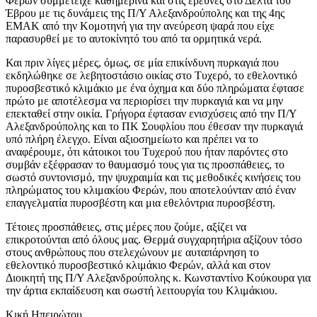
Φερών συμμετείχε καθημερινά και στις έρευνες στο Δέλτα του
Έβρου με τις δυνάμεις της Π/Υ Αλεξανδρούπολης και της 4ης
ΕΜΑΚ από την Κομοτηνή για την ανεύρεση ψαρά που είχε
παρασυρθεί με το αυτοκίνητό του από τα ορμητικά νερά.
Και πριν λίγες μέρες, όμως, σε μία επικίνδυνη πυρκαγιά που
εκδηλώθηκε σε λεβητοστάσιο οικίας στο Τυχερό, το εθελοντικό
πυροσβεστικό κλιμάκιο με ένα όχημα και δύο πληρώματα έφτασε
πρώτο με αποτέλεσμα να περιορίσει την πυρκαγιά και να μην
επεκταθεί στην οικία. Γρήγορα έφτασαν ενισχύσεις από την Π/Υ
Αλεξανδρούπολης και το ΠΚ Σουφλίου που έθεσαν την πυρκαγιά
υπό πλήρη έλεγχο. Είναι αξιοσημείωτο και πρέπει να το
αναφέρουμε, ότι κάτοικοι του Τυχερού που ήταν παρόντες στο
συμβάν εξέφρασαν το θαυμασμό τους για τις προσπάθειες, το
σωστό συντονισμό, την ψυχραιμία και τις μεθοδικές κινήσεις του
πληρώματος του κλιμακίου Φερών, που αποτελούνταν από έναν
επαγγελματία πυροσβέστη και μια εθελόντρια πυροσβέστη.
Τέτοιες προσπάθειες, στις μέρες που ζούμε, αξίζει να
επικροτούνται από όλους μας. Θερμά συγχαρητήρια αξίζουν τόσο
στους ανθρώπους που στελεχώνουν με αυταπάρνηση το
εθελοντικό πυροσβεστικό κλιμάκιο Φερών, αλλά και στον
Διοικητή της Π/Υ Αλεξανδρούπολης κ. Κωνσταντίνο Κούκουρα για
την άρτια εκπαίδευση και σωστή λειτουργία του Κλιμάκιου.
Κική Ηπειρώτου