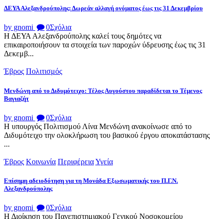
ΔΕΥΑ Αλεξανδρούπολης: Δωρεάν αλλαγή ονόματος έως τις 31 Δεκεμβρίου
by gnomi
0
Σχόλια
Η ΔΕΥΑ Αλεξανδρούπολης καλεί τους δημότες να
επικαιροποιήσουν τα στοιχεία των παροχών ύδρευσης έως τις 31
Δεκεμβ...
Έβρος
Πολιτισμός
Μενδώνη από το Διδυμότειχο: Τέλος Αυγούστου παραδίδεται το Τέμενος
Βαγιαζήτ
by gnomi
0
Σχόλια
Η υπουργός Πολιτισμού Λίνα Μενδώνη ανακοίνωσε από το
Διδυμότειχο την ολοκλήρωση του βασικού έργου αποκατάστασης
...
Έβρος
Κοινωνία
Περιφέρεια
Υγεία
Επίσημη αδειοδότηση για τη Μονάδα Εξωσωματικής του Π.Γ.Ν.
Αλεξανδρούπολης
by gnomi
0
Σχόλια
Η Διοίκηση του Πανεπιστημιακού Γενικού Νοσοκομείου