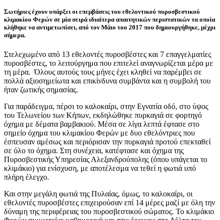
Σωτήριες έχουν υπάρξει οι επεμβάσεις του εθελοντικού πυροσβεστικού
κλιμακίου Φερών σε μία σειρά ιδιαίτερα απαιτητικών περιστατικών τα οποία
κλήθηκε να αντιμετωπίσει, από τον Μάιο του 2017 που δημιουργήθηκε, μέχρι
σήμερα.
Στελεχωμένο από 13 εθελοντές πυροσβέστες και 7 επαγγελματίες
πυροσβέστες, το λειτούργημα που επιτελεί αναγνωρίζεται μέρα με
τη μέρα. Όλους αυτούς τους μήνες έχει κληθεί να παρέμβει σε
πολλά αξιοσημείωτα και επικίνδυνα συμβάντα και η συμβολή του
ήταν ζωτικής σημασίας.
Για παράδειγμα, πέρσι το καλοκαίρι, στην Εγνατία οδό, στο ύψος
του Τελωνείου των Κήπων, εκδηλώθηκε πυρκαγιά σε φορτηγό
όχημα με δέματα βαμβακιού. Μέσα σε λίγα λεπτά έφτασε στο
σημείο όχημα του κλιμακίου Φερών με δυο εθελόντριες που
έσπευσαν αμέσως και περιόρισαν την πυρκαγιά προτού επεκταθεί
σε όλο το όχημα. Στη συνέχεια, κατέφτασε και όχημα της
Πυροσβεστικής Υπηρεσίας Αλεξανδρούπολης (όπου υπάγεται το
κλιμάκιο) για ενίσχυση, με αποτέλεσμα να τεθεί η φωτιά υπό
πλήρη έλεγχο.
Και στην μεγάλη φωτιά της Πυλαίας, όμως, το καλοκαίρι, οι
εθελοντές πυροσβέστες επιχειρούσαν επί 14 μέρες μαζί με όλη την
δύναμη της περιφέρειας του πυροσβεστικού σώματος. Το κλιμάκιο