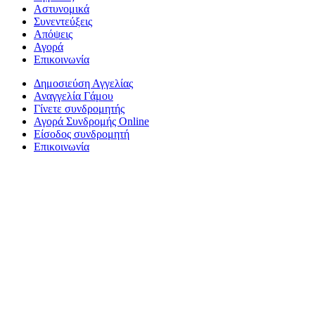
Αστυνομικά
Συνεντεύξεις
Απόψεις
Αγορά
Επικοινωνία
Δημοσιεύση Αγγελίας
Αναγγελία Γάμου
Γίνετε συνδρομητής
Αγορά Συνδρομής Online
Είσοδος συνδρομητή
Επικοινωνία