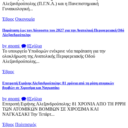
Αλεξανδρούπολης (Π.Γ.Ν.Α.) και η Πανεπιστημιακή
Γυναικολογική...
Έβρος
Οικονομία
Παράταση έως τον Αύγουστο του 2027 για την Ανατολική Περιφερειακή Οδό
Αλεξανδρούπολης
by gnomi
0
Σχόλια
Το υπουργείο Υποδομών ενέκρινε νέα παράταση για την
ολοκλήρωση της Ανατολικής Περιφερειακής Οδού
Αλεξανδρούπολης...
Έβρος
Επιτροπή Ειρήνης Αλεξανδρούπολης: 81 χρόνια από τη ρίψη ατομικών
βομβών σε Χιροσίμα και Ναγκασάκι
by gnomi
0
Σχόλια
Επιτροπή Ειρήνης Αλεξανδρούπολης: 81 ΧΡΟΝΙΑ ΑΠΟ ΤΗ ΡΙΨΗ
ΤΩΝ ΑΤΟΜΙΚΩΝ ΒΟΜΒΩΝ ΣΕ ΧΙΡΟΣΙΜΑ ΚΑΙ
ΝΑΓΚΑΣΑΚΙ Την Τετάρτ...
Έβρος
Πολιτισμός