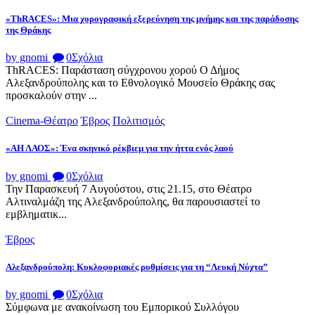
«ThRACES»: Μια χορογραφική εξερεύνηση της μνήμης και της παράδοσης
της Θράκης
by gnomi
0
Σχόλια
ThRACES: Παράσταση σύγχρονου χορού Ο Δήμος
Αλεξανδρούπολης και το Εθνολογικό Μουσείο Θράκης σας
προσκαλούν στην ...
Cinema-Θέατρο
Έβρος
Πολιτισμός
«ΑΗ ΛΑΟΣ»: Ένα σκηνικό ρέκβιεμ για την ήττα ενός λαού
by gnomi
0
Σχόλια
Την Παρασκευή 7 Αυγούστου, στις 21.15, στο Θέατρο
Αλτιναλμάζη της Αλεξανδρούπολης, θα παρουσιαστεί το
εμβληματικ...
Έβρος
Αλεξανδρούπολη: Κυκλοφοριακές ρυθμίσεις για τη “Λευκή Νύχτα”
by gnomi
0
Σχόλια
Σύμφωνα με ανακοίνωση του Εμπορικού Συλλόγου