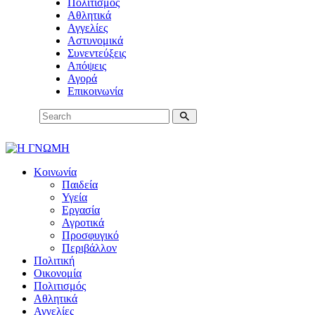
Πολιτισμός
Αθλητικά
Αγγελίες
Αστυνομικά
Συνεντεύξεις
Απόψεις
Αγορά
Επικοινωνία
Κοινωνία
Παιδεία
Υγεία
Εργασία
Αγροτικά
Προσφυγικό
Περιβάλλον
Πολιτική
Οικονομία
Πολιτισμός
Αθλητικά
Αγγελίες