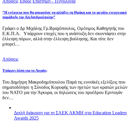
Απόψεις
Έβρος
Επιστήμη - Τεχνολογία
“Η ενέργεια που θα μπορούσε να αλλάξει τη Θράκη και το μεγάλο ενεργειακό
παράδοξο της Αλεξανδρούπολης”
Γράφει ο Δρ Μιχάλης Γρ.Βραχόπουλος, Ομότιμος Καθηγητής του
Ε.Κ.Π.Α. Υπάρχουν εποχές που η ανάπτυξη δεν σκοντάφτει στην
έλλειψη πόρων, αλλά στην έλλειψη βούλησης. Και τότε δεν
μπορεί…
Απόψεις
Υπάρχει λύση για το Αιγαίο;
Του Δημήτρη Μακροδημόπουλου Παρά τις ευνοϊκές εξελίξεις που
σηματοδότησε η Σύνοδος Κορυφής των ηγετών των κρατών μελών
του ΝΑΤΟ για την Άγκυρα, οι δηλώσεις του προέδρου Ερντογάν
δεν…
Διπλή διάκριση για τη ΣΑΕΚ ΑΚΜΗ στα Education Leaders
Awards 2025