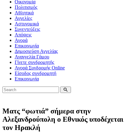
Οικονομία
Πολιτισμός
Αθλητικά
Αγγελίες
Αστυνομικά
Συνεντεύξεις
Απόψεις
Αγορά
Επικοινωνία
Δημοσιεύση Αγγελίας
Αναγγελία Γάμου
Γίνετε συνδρομητής
Αγορά Συνδρομής Online
Είσοδος συνδρομητή
Επικοινωνία
Ματς “φωτιά” σήμερα στην
Αλεξανδρούπολη ο Εθνικός υποδέχεται
τον Ηρακλή