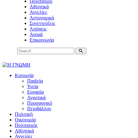
Πολιτισμός
Αθλητικά
Αγγελίες
Αστυνομικά
Συνεντεύξεις
Απόψεις
Αγορά
Επικοινωνία
Κοινωνία
Παιδεία
Υγεία
Εργασία
Αγροτικά
Προσφυγικό
Περιβάλλον
Πολιτική
Οικονομία
Πολιτισμός
Αθλητικά
Αγγελίες