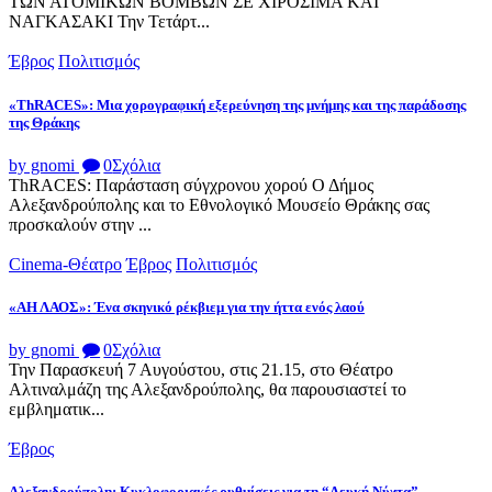
ΤΩΝ ΑΤΟΜΙΚΩΝ ΒΟΜΒΩΝ ΣΕ ΧΙΡΟΣΙΜΑ ΚΑΙ
ΝΑΓΚΑΣΑΚΙ Την Τετάρτ...
Έβρος
Πολιτισμός
«ThRACES»: Μια χορογραφική εξερεύνηση της μνήμης και της παράδοσης
της Θράκης
by gnomi
0
Σχόλια
ThRACES: Παράσταση σύγχρονου χορού Ο Δήμος
Αλεξανδρούπολης και το Εθνολογικό Μουσείο Θράκης σας
προσκαλούν στην ...
Cinema-Θέατρο
Έβρος
Πολιτισμός
«ΑΗ ΛΑΟΣ»: Ένα σκηνικό ρέκβιεμ για την ήττα ενός λαού
by gnomi
0
Σχόλια
Την Παρασκευή 7 Αυγούστου, στις 21.15, στο Θέατρο
Αλτιναλμάζη της Αλεξανδρούπολης, θα παρουσιαστεί το
εμβληματικ...
Έβρος
Αλεξανδρούπολη: Κυκλοφοριακές ρυθμίσεις για τη “Λευκή Νύχτα”