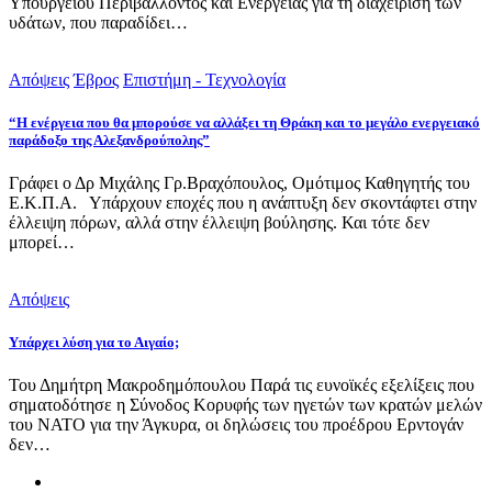
Υπουργείου Περιβάλλοντος και Ενέργειας για τη διαχείριση των
υδάτων, που παραδίδει…
Απόψεις
Έβρος
Επιστήμη - Τεχνολογία
“Η ενέργεια που θα μπορούσε να αλλάξει τη Θράκη και το μεγάλο ενεργειακό
παράδοξο της Αλεξανδρούπολης”
Γράφει ο Δρ Μιχάλης Γρ.Βραχόπουλος, Ομότιμος Καθηγητής του
Ε.Κ.Π.Α. Υπάρχουν εποχές που η ανάπτυξη δεν σκοντάφτει στην
έλλειψη πόρων, αλλά στην έλλειψη βούλησης. Και τότε δεν
μπορεί…
Απόψεις
Υπάρχει λύση για το Αιγαίο;
Του Δημήτρη Μακροδημόπουλου Παρά τις ευνοϊκές εξελίξεις που
σηματοδότησε η Σύνοδος Κορυφής των ηγετών των κρατών μελών
του ΝΑΤΟ για την Άγκυρα, οι δηλώσεις του προέδρου Ερντογάν
δεν…