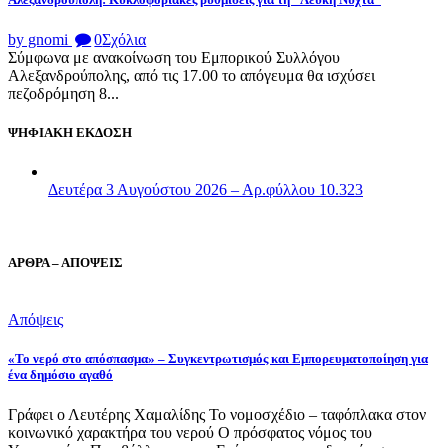
by gnomi
0
Σχόλια
Σύμφωνα με ανακοίνωση του Εμπορικού Συλλόγου
Αλεξανδρούπολης, από τις 17.00 το απόγευμα θα ισχύσει
πεζοδρόμηση 8...
ΨΗΦΙΑΚΗ ΕΚΔΟΣΗ
Δευτέρα 3 Αυγούστου 2026 – Αρ.φύλλου 10.323
ΑΡΘΡΑ – ΑΠΟΨΕΙΣ
Απόψεις
«Το νερό στο απόσπασμα» – Συγκεντρωτισμός και Εμπορευματοποίηση για
ένα δημόσιο αγαθό
Γράφει ο Λευτέρης Χαμαλίδης Το νομοσχέδιο – ταφόπλακα στον
κοινωνικό χαρακτήρα του νερού Ο πρόσφατος νόμος του