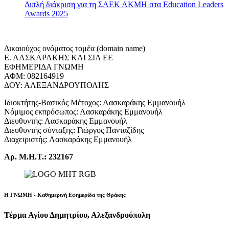
Διπλή διάκριση για τη ΣΑΕΚ ΑΚΜΗ στα Education Leaders
Awards 2025
Δικαιούχος ονόματος τομέα (domain name)
Ε. ΛΑΣΚΑΡΑΚΗΣ ΚΑΙ ΣΙΑ ΕΕ
ΕΦΗΜΕΡΙΔΑ ΓΝΩΜΗ
ΑΦΜ: 082164919
ΔΟΥ: ΑΛΕΞΑΝΔΡΟΥΠΟΛΗΣ
Ιδιοκτήτης-Βασικός Μέτοχος: Λασκαράκης Εμμανουήλ
Νόμιμος εκπρόσωπος: Λασκαράκης Εμμανουήλ
Διευθυντής: Λασκαράκης Εμμανουήλ
Διευθυντής σύνταξης: Γιώργος Πανταζίδης
Διαχειριστής: Λασκαράκης Εμμανουήλ
Αρ. Μ.Η.Τ.: 232167
Η ΓΝΩΜΗ - Καθημερινή Εφημερίδα της Θράκης
Τέρμα Αγίου Δημητρίου, Αλεξανδρούπολη