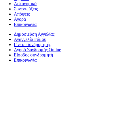
Αστυνομικά
Συνεντεύξεις
Απόψεις
Αγορά
Επικοινωνία
Δημοσιεύση Αγγελίας
Αναγγελία Γάμου
Γίνετε συνδρομητής
Αγορά Συνδρομής Online
Είσοδος συνδρομητή
Επικοινωνία