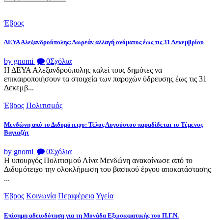
Έβρος
ΔΕΥΑ Αλεξανδρούπολης: Δωρεάν αλλαγή ονόματος έως τις 31 Δεκεμβρίου
by gnomi
0
Σχόλια
Η ΔΕΥΑ Αλεξανδρούπολης καλεί τους δημότες να
επικαιροποιήσουν τα στοιχεία των παροχών ύδρευσης έως τις 31
Δεκεμβ...
Έβρος
Πολιτισμός
Μενδώνη από το Διδυμότειχο: Τέλος Αυγούστου παραδίδεται το Τέμενος
Βαγιαζήτ
by gnomi
0
Σχόλια
Η υπουργός Πολιτισμού Λίνα Μενδώνη ανακοίνωσε από το
Διδυμότειχο την ολοκλήρωση του βασικού έργου αποκατάστασης
...
Έβρος
Κοινωνία
Περιφέρεια
Υγεία
Επίσημη αδειοδότηση για τη Μονάδα Εξωσωματικής του Π.Γ.Ν.