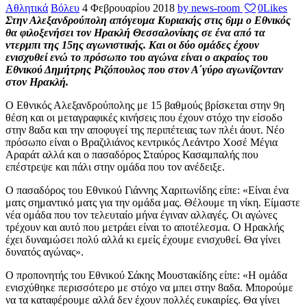
Αθλητικά
Βόλευ
4 Φεβρουαρίου 2018
by news-room
0
Likes
Στην Αλεξανδρούπολη απόγευμα Κυριακής στις 6μμ ο Εθνικός
θα φιλοξενήσει τον Ηρακλή Θεσσαλονίκης σε ένα από τα
ντερμπι της 15ης αγωνιστικής. Και οι δύο ομάδες έχουν
ενισχυθεί ενώ το πρόσωπο του αγώνα είναι ο ακραίος του
Εθνικού Δημήτρης Ριζόπουλος που στον Α΄γύρο αγωνίζονταν
στον Ηρακλή.
Ο Εθνικός Αλεξανδρούπολης με 15 βαθμούς βρίσκεται στην 9η
θέση και οι μεταγραφικές κινήσεις που έχουν στόχο την είσοδο
στην 8αδα και την αποφυγεί της περιπέτειας των πλέι άουτ. Νέο
πρόσωπο είναι ο Βραζιλιάνος κεντρικός Λεάντρο Χοσέ Μέγια
Αραράτ αλλά και ο πασαδόρος Σταύρος Κασαμπαλής που
επέστρεψε και πάλι στην ομάδα που τον ανέδειξε.
Ο πασαδόρος του Εθνικού Γιάννης Χαριτωνίδης είπε: «Είναι ένα
ματς σημαντικό ματς για την ομάδα μας. Θέλουμε τη νίκη. Είμαστε
νέα ομάδα που τον τελευταίο μήνα έγιναν αλλαγές. Οι αγώνες
τρέχουν και αυτό που μετράει είναι το αποτέλεσμα. Ο Ηρακλής
έχει δυναμώσει πολύ αλλά κι εμείς έχουμε ενισχυθεί. Θα γίνει
δυνατός αγώνας».
Ο προπονητής του Εθνικού Σάκης Μουστακίδης είπε: «Η ομάδα
ενισχύθηκε περισσότερο με στόχο να μπει στην 8αδα. Μπορούμε
να τα καταφέρουμε αλλά δεν έχουν πολλές ευκαιρίες. Θα γίνει