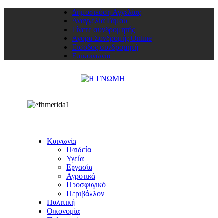
Δημοσιεύση Αγγελίας
Αναγγελία Γάμου
Γίνετε συνδρομητής
Αγορά Συνδρομής Online
Είσοδος συνδρομητή
Επικοινωνία
Κοινωνία
Παιδεία
Υγεία
Εργασία
Αγροτικά
Προσφυγικό
Περιβάλλον
Πολιτική
Οικονομία