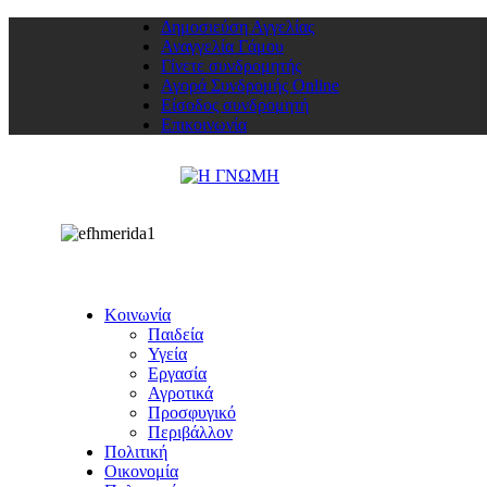
Δημοσιεύση Αγγελίας
Αναγγελία Γάμου
Γίνετε συνδρομητής
Αγορά Συνδρομής Online
Είσοδος συνδρομητή
Επικοινωνία
Κοινωνία
Παιδεία
Υγεία
Εργασία
Αγροτικά
Προσφυγικό
Περιβάλλον
Πολιτική
Οικονομία