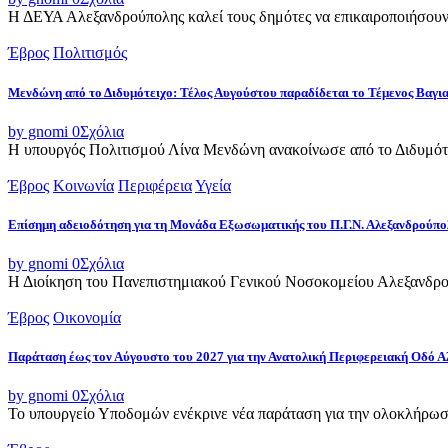
Η ΔΕΥΑ Αλεξανδρούπολης καλεί τους δημότες να επικαιροποιήσουν τ
Έβρος
Πολιτισμός
Μενδώνη από το Διδυμότειχο: Τέλος Αυγούστου παραδίδεται το Τέμενος Βαγι
by gnomi
0
Σχόλια
Η υπουργός Πολιτισμού Λίνα Μενδώνη ανακοίνωσε από το Διδυμότε
Έβρος
Κοινωνία
Περιφέρεια
Υγεία
Επίσημη αδειοδότηση για τη Μονάδα Εξωσωματικής του Π.Γ.Ν. Αλεξανδρούπο
by gnomi
0
Σχόλια
Η Διοίκηση του Πανεπιστημιακού Γενικού Νοσοκομείου Αλεξανδρού
Έβρος
Οικονομία
Παράταση έως τον Αύγουστο του 2027 για την Ανατολική Περιφερειακή Οδό 
by gnomi
0
Σχόλια
Το υπουργείο Υποδομών ενέκρινε νέα παράταση για την ολοκλήρωσ