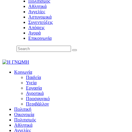
Πολιτισμός
Αθλητικά
Αγγελίες
Αστυνομικά
Συνεντεύξεις
Απόψεις
Αγορά
Επικοινωνία
Κοινωνία
Παιδεία
Υγεία
Εργασία
Αγροτικά
Προσφυγικό
Περιβάλλον
Πολιτική
Οικονομία
Πολιτισμός
Αθλητικά
Αγγελίες