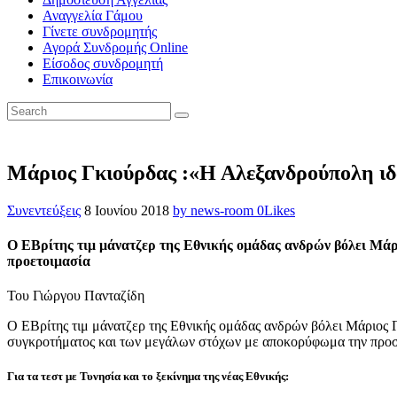
Αναγγελία Γάμου
Γίνετε συνδρομητής
Αγορά Συνδρομής Online
Είσοδος συνδρομητή
Επικοινωνία
Μάριος Γκιούρδας :«Η Αλεξανδρούπολη ιδα
Συνεντεύξεις
8 Ιουνίου 2018
by news-room
0
Likes
Ο ΕΒρίτης τιμ μάνατζερ της Εθνικής ομάδας ανδρών βόλει Μάρι
προετοιμασία
Του Γιώργου Πανταζίδη
Ο ΕΒρίτης τιμ μάνατζερ της Εθνικής ομάδας ανδρών βόλει Μάριος
συγκροτήματος και των μεγάλων στόχων με αποκορύφωμα την προσ
Για τα τεστ με Τυνησία και το ξεκίνημα της νέας Εθνικής
: