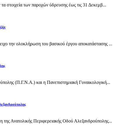
α στοιχεία των παροχών ύδρευσης έως τις 31 Δεκεμβ...
αζήτ
ιχο την ολοκλήρωση του βασικού έργου αποκατάστασης ...
λης
πολης (Π.Γ.Ν.Α.) και η Πανεπιστημιακή Γυναικολογική...
Αλεξανδρούπολης
η της Ανατολικής Περιφερειακής Οδού Αλεξανδρούπολης...