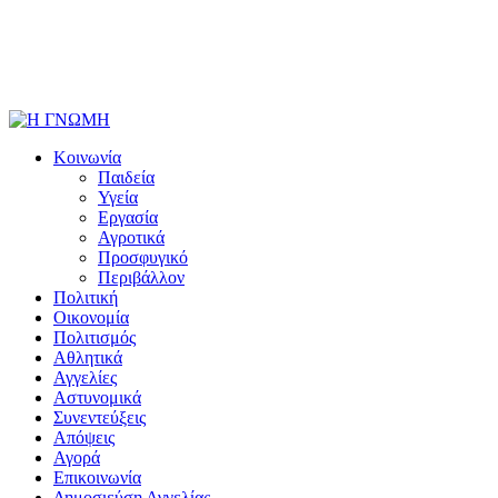
Κοινωνία
Παιδεία
Υγεία
Εργασία
Αγροτικά
Προσφυγικό
Περιβάλλον
Πολιτική
Οικονομία
Πολιτισμός
Αθλητικά
Αγγελίες
Αστυνομικά
Συνεντεύξεις
Απόψεις
Αγορά
Επικοινωνία
Δημοσιεύση Αγγελίας