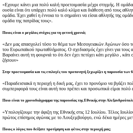
«Εχουμε κάνει μια πολύ καλή προετοιμασία μέχρι στιγμής. Η ομάδα 
ουσία είναι ότι υπάρχει πολύ καλό κλίμα και διάθεση από τους αθλητ
ομάδα. Έχει χαθεί η έννοια το τι σημαίνει να είσαι αθλητής της ομ
ομάδα της πατρίδας τους».
Ποιος είναι ο μεγάλος στόχος για τη φετινή χρονιά;
«Δεν μας απασχολεί τόσο το θέμα των Μεσογειακών Αγώνων όσο το ν
του Ευρωπαϊκού πρωταθλήματος. Ο σχεδιασμός έχει γίνει για τους α
Βαραίνει αυτή τη φουρνιά το ότι δεν έχει πετύχει κάτι μεγάλο , κάτ
ζήσουν»
Στην προετοιμασία και τις επιλογές του προπονητή ξεχωρίζει η παρουσία των
«Παραδεισιακά η περιοχή η δική μας, έχει το προνόμιο να βγάζει π
συμπεριφορά τους είναι αυτή που πρέπει και προσωπικά είμαι πολύ 
Ποιο είναι το χρονοδιάγραμμα της παρουσίας της Εθνικής στην Αλεξανδρούπολη
«Υπολογίζουμε την άφιξη της Εθνικής στις 12 Ιουλίου. Τέλος Ιουλί
πρώτος επίσημος αγώνας με το Λουξεμβούργο, ενώ δέκα ημέρες μετ
Ποιος ο λόγος που δείξατε προτίμηση και φέτος στην περιοχή μας;