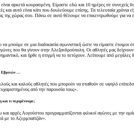
είναι αρκετά κουρασμένη. Είμαστε εδώ και 10 ημέρες σε συνεχείς διπ
ές και αυτό είναι κάτι που δουλεύουμε επίσης. Τα τελευταία χρόνια ε
άδας της χώρας σου. Πάνω σε αυτό θέλουμε να επικεντρωθούμε για να 
α μπούμε σε μια διαδικασία αγωνιστική ώστε να είμαστε έτοιμοι στ
γώνες που θα γίνουν στην Αλεξανδρούπολη. Οι αθλητές μας δείχνουν 
ι σημαντικό, και ήρθε η στιγμή να το πετύχουν. Λείπουμε από μεγάλες 
 6 Εβριτών …
ολλούς και καλούς αθλητές που μπορούν να σταθούν σε υψηλό επίπεδο
ευχαριστημένος από την παρουσία τους».
 και τι περιμένουμε;
ου και αρχές Αυγούστου προγραμματίζονται φιλικοί αγώνες με την ομ
ά με το Αζερμπαϊτζάν».