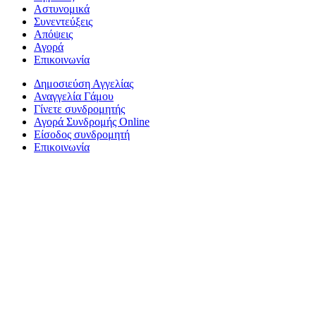
Αστυνομικά
Συνεντεύξεις
Απόψεις
Αγορά
Επικοινωνία
Δημοσιεύση Αγγελίας
Αναγγελία Γάμου
Γίνετε συνδρομητής
Αγορά Συνδρομής Online
Είσοδος συνδρομητή
Επικοινωνία