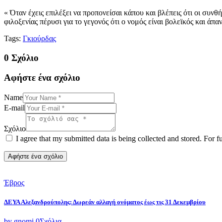
« Όταν έχεις επιλέξει να προπονείσαι κάπου και βλέπεις ότι οι συνθ
φιλοξενίας πέρυσι για το γεγονός ότι ο νομός είναι βολεϊκός και 
Tags:
Γκιούρδας
0 Σχόλιο
Αφήστε ένα σχόλιο
Name
E-mail
Σχόλιο
I agree that my submitted data is being collected and stored. For f
Έβρος
ΔΕΥΑ Αλεξανδρούπολης: Δωρεάν αλλαγή ονόματος έως τις 31 Δεκεμβρίου
by gnomi
0
Σχόλια