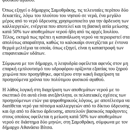
Όπως εξηγεί ο δήμαρχος Σαμοθράκης, τις τελευταίες περίπου δύο
δεκαετίες, λόγω του πλούτου του νησιού σε νερά, ένα μεγάλο
μέρος από το νερό ύδρευσης χρησιμοποιείτο για την άρδευση των
καλλιεργειών, ενέργεια που αποτελεί και τη βασική αιτία μείωσης
κατά 50% των αποθεμάτων νερού ήδη από τις αρχές Ιουλίου.
Τέλος, εκτιμά πως πρέπει η κατανάλωση νερού να περιοριστεί στα
απολύτως απαραίτητα, καθώς το καλοκαίρι συνεχίζεται με έντονα
θερμά μελτέμια τα οποία, όπως εξηγεί, είναι η καταστροφή των
επιφανειακών υδάτων.
Σύμφωνα με τον δήμαρχο, η λειψυδρία οφείλεται αφενός στον μη
επαρκή εμπλουτισμό του υδροφόρου ορίζοντα εξαιτίας του ξηρού
χειμώνα που προηγήθηκε, αφετέρου στην κακή διαχείριση τα
προηγούμενα χρόνια του πολύτιμου φυσικού αγαθού.
Η λάθος λογική στη διαχείριση των αποθεμάτων νερού με το
σκεπτικό ότι αυτά είναι ανεξάντλητα, οι πελατειακές σχέσεις των
προηγούμενων ετών για ψηφοθηρικούς λόγους, με αποτέλεσμα να
διατίθεται νερό για πότισμα καλλιεργειών από το δίκτυο ύδρευσης
και όχι από το δίκτυο άρδευσης, αποτελούν βασικούς παράγοντες
στους οποίους οφείλεται η μείωση κατά 50% των αποθεμάτων
νερού σε διάστημα δύο μηνών, στη Σαμοθράκη, σύμφωνα με τον
δήμαρχο Αθανάσιο Βίτσα.