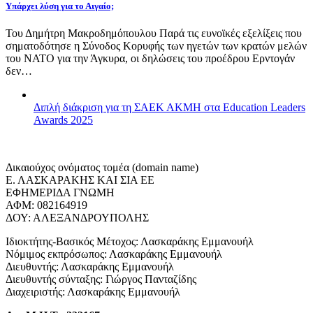
Υπάρχει λύση για το Αιγαίο;
Του Δημήτρη Μακροδημόπουλου Παρά τις ευνοϊκές εξελίξεις που
σηματοδότησε η Σύνοδος Κορυφής των ηγετών των κρατών μελών
του ΝΑΤΟ για την Άγκυρα, οι δηλώσεις του προέδρου Ερντογάν
δεν…
Διπλή διάκριση για τη ΣΑΕΚ ΑΚΜΗ στα Education Leaders
Awards 2025
Δικαιούχος ονόματος τομέα (domain name)
Ε. ΛΑΣΚΑΡΑΚΗΣ ΚΑΙ ΣΙΑ ΕΕ
ΕΦΗΜΕΡΙΔΑ ΓΝΩΜΗ
ΑΦΜ: 082164919
ΔΟΥ: ΑΛΕΞΑΝΔΡΟΥΠΟΛΗΣ
Ιδιοκτήτης-Βασικός Μέτοχος: Λασκαράκης Εμμανουήλ
Νόμιμος εκπρόσωπος: Λασκαράκης Εμμανουήλ
Διευθυντής: Λασκαράκης Εμμανουήλ
Διευθυντής σύνταξης: Γιώργος Πανταζίδης
Διαχειριστής: Λασκαράκης Εμμανουήλ