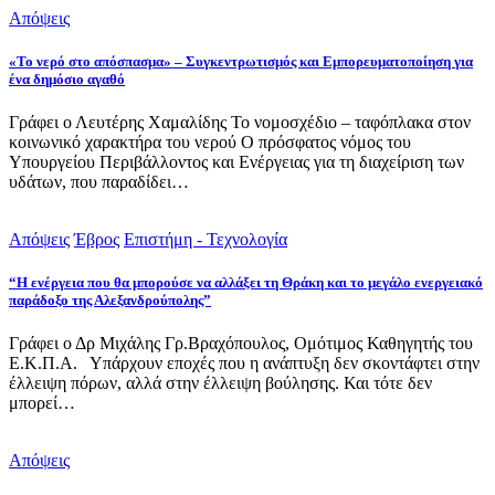
Απόψεις
«Το νερό στο απόσπασμα» – Συγκεντρωτισμός και Εμπορευματοποίηση για
ένα δημόσιο αγαθό
Γράφει ο Λευτέρης Χαμαλίδης Το νομοσχέδιο – ταφόπλακα στον
κοινωνικό χαρακτήρα του νερού Ο πρόσφατος νόμος του
Υπουργείου Περιβάλλοντος και Ενέργειας για τη διαχείριση των
υδάτων, που παραδίδει…
Απόψεις
Έβρος
Επιστήμη - Τεχνολογία
“Η ενέργεια που θα μπορούσε να αλλάξει τη Θράκη και το μεγάλο ενεργειακό
παράδοξο της Αλεξανδρούπολης”
Γράφει ο Δρ Μιχάλης Γρ.Βραχόπουλος, Ομότιμος Καθηγητής του
Ε.Κ.Π.Α. Υπάρχουν εποχές που η ανάπτυξη δεν σκοντάφτει στην
έλλειψη πόρων, αλλά στην έλλειψη βούλησης. Και τότε δεν
μπορεί…
Απόψεις