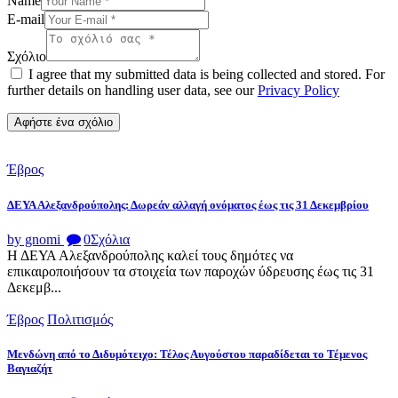
Name
E-mail
Σχόλιο
I agree that my submitted data is being collected and stored. For
further details on handling user data, see our
Privacy Policy
Έβρος
ΔΕΥΑ Αλεξανδρούπολης: Δωρεάν αλλαγή ονόματος έως τις 31 Δεκεμβρίου
by gnomi
0
Σχόλια
Η ΔΕΥΑ Αλεξανδρούπολης καλεί τους δημότες να
επικαιροποιήσουν τα στοιχεία των παροχών ύδρευσης έως τις 31
Δεκεμβ...
Έβρος
Πολιτισμός
Μενδώνη από το Διδυμότειχο: Τέλος Αυγούστου παραδίδεται το Τέμενος
Βαγιαζήτ