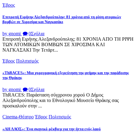
Έβρος
Επιτροπή Ειρήνης Αλεξανδρούπολης: 81 χρόνια από τη ρίψη ατομικών
βομβών σε Χιροσίμα και Ναγκασάκι
by gnomi
0
Σχόλια
Επιτροπή Ειρήνης Αλεξανδρούπολης: 81 ΧΡΟΝΙΑ ΑΠΟ ΤΗ ΡΙΨΗ
ΤΩΝ ΑΤΟΜΙΚΩΝ ΒΟΜΒΩΝ ΣΕ ΧΙΡΟΣΙΜΑ ΚΑΙ
ΝΑΓΚΑΣΑΚΙ Την Τετάρτ...
Έβρος
Πολιτισμός
«ThRACES»: Μια χορογραφική εξερεύνηση της μνήμης και της παράδοσης
της Θράκης
by gnomi
0
Σχόλια
ThRACES: Παράσταση σύγχρονου χορού Ο Δήμος
Αλεξανδρούπολης και το Εθνολογικό Μουσείο Θράκης σας
προσκαλούν στην ...
Cinema-Θέατρο
Έβρος
Πολιτισμός
«ΑΗ ΛΑΟΣ»: Ένα σκηνικό ρέκβιεμ για την ήττα ενός λαού