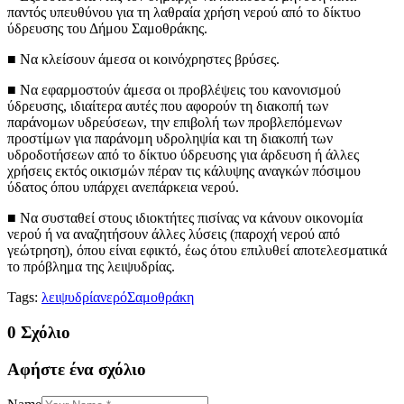
παντός υπευθύνου για τη λαθραία χρήση νερού από το δίκτυο
ύδρευσης του Δήμου Σαμοθράκης.
■ Να κλείσουν άμεσα οι κοινόχρηστες βρύσες.
■ Να εφαρμοστούν άμεσα οι προβλέψεις του κανονισμού
ύδρευσης, ιδιαίτερα αυτές που αφορούν τη διακοπή των
παράνομων υδρεύσεων, την επιβολή των προβλεπόμενων
προστίμων για παράνομη υδροληψία και τη διακοπή των
υδροδοτήσεων από το δίκτυο ύδρευσης για άρδευση ή άλλες
χρήσεις εκτός οικισμών πέραν τις κάλυψης αναγκών πόσιμου
ύδατος όπου υπάρχει ανεπάρκεια νερού.
■ Να συσταθεί στους ιδιοκτήτες πισίνας να κάνουν οικονομία
νερού ή να αναζητήσουν άλλες λύσεις (παροχή νερού από
γεώτρηση), όπου είναι εφικτό, έως ότου επιλυθεί αποτελεσματικά
το πρόβλημα της λειψυδρίας.
Tags:
λειψυδρία
νερό
Σαμοθράκη
0 Σχόλιο
Αφήστε ένα σχόλιο