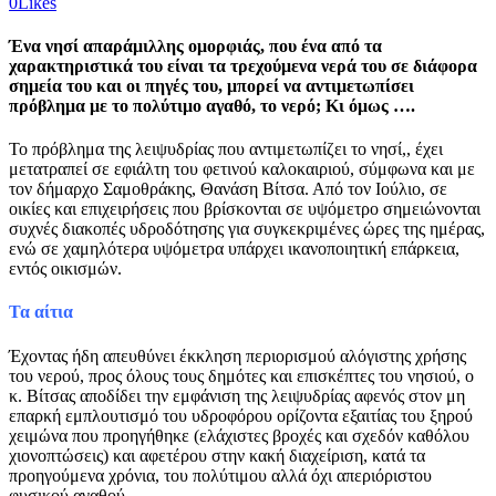
0
Likes
Ένα νησί απαράμιλλης ομορφιάς, που ένα από τα
χαρακτηριστικά του είναι τα τρεχούμενα νερά του σε διάφορα
σημεία του και οι πηγές του, μπορεί να αντιμετωπίσει
πρόβλημα με το πολύτιμο αγαθό, το νερό; Κι όμως ….
Το πρόβλημα της λειψυδρίας που αντιμετωπίζει το νησί,, έχει
μετατραπεί σε εφιάλτη του φετινού καλοκαιριού, σύμφωνα και με
τον δήμαρχο Σαμοθράκης, Θανάση Βίτσα. Από τον Ιούλιο, σε
οικίες και επιχειρήσεις που βρίσκονται σε υψόμετρο σημειώνονται
συχνές διακοπές υδροδότησης για συγκεκριμένες ώρες της ημέρας,
ενώ σε χαμηλότερα υψόμετρα υπάρχει ικανοποιητική επάρκεια,
εντός οικισμών.
Τα αίτια
Έχοντας ήδη απευθύνει έκκληση περιορισμού αλόγιστης χρήσης
του νερού, προς όλους τους δημότες και επισκέπτες του νησιού, ο
κ. Βίτσας αποδίδει την εμφάνιση της λειψυδρίας αφενός στον μη
επαρκή εμπλουτισμό του υδροφόρου ορίζοντα εξαιτίας του ξηρού
χειμώνα που προηγήθηκε (ελάχιστες βροχές και σχεδόν καθόλου
χιονοπτώσεις) και αφετέρου στην κακή διαχείριση, κατά τα
προηγούμενα χρόνια, του πολύτιμου αλλά όχι απεριόριστου
φυσικού αγαθού.