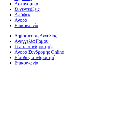
Αστυνομικά
Συνεντεύξεις
Απόψεις
Αγορά
Επικοινωνία
Δημοσιεύση Αγγελίας
Αναγγελία Γάμου
Γίνετε συνδρομητής
Αγορά Συνδρομής Online
Είσοδος συνδρομητή
Επικοινωνία