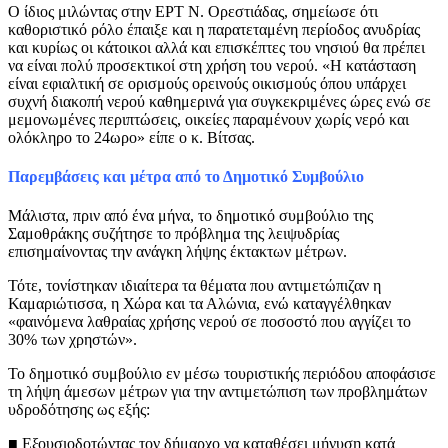
Ο ίδιος μιλώντας στην ΕΡΤ Ν. Ορεστιάδας, σημείωσε ότι
καθοριστικό ρόλο έπαιξε και η παρατεταμένη περίοδος ανυδρίας
και κυρίως οι κάτοικοι αλλά και επισκέπτες του νησιού θα πρέπει
να είναι πολύ προσεκτικοί στη χρήση του νερού. «Η κατάσταση
είναι εφιαλτική σε ορισμούς ορεινούς οικισμούς όπου υπάρχει
συχνή διακοπή νερού καθημερινά για συγκεκριμένες ώρες ενώ σε
μεμονωμένες περιπτώσεις, οικείες παραμένουν χωρίς νερό και
ολόκληρο το 24ωρο» είπε ο κ. Βίτσας.
Παρεμβάσεις και μέτρα από το Δημοτικό Συμβούλιο
Μάλιστα, πριν από ένα μήνα, το δημοτικό συμβούλιο της
Σαμοθράκης συζήτησε το πρόβλημα της λειψυδρίας
επισημαίνοντας την ανάγκη λήψης έκτακτων μέτρων.
Τότε, τονίστηκαν ιδιαίτερα τα θέματα που αντιμετώπιζαν η
Καμαριώτισσα, η Χώρα και τα Αλώνια, ενώ καταγγέλθηκαν
«φαινόμενα λαθραίας χρήσης νερού σε ποσοστό που αγγίζει το
30% των χρηστών».
Το δημοτικό συμβούλιο εν μέσω τουριστικής περιόδου αποφάσισε
τη λήψη άμεσων μέτρων για την αντιμετώπιση των προβλημάτων
υδροδότησης ως εξής:
■ Εξουσιοδοτώντας τον δήμαρχο να καταθέσει μήνυση κατά