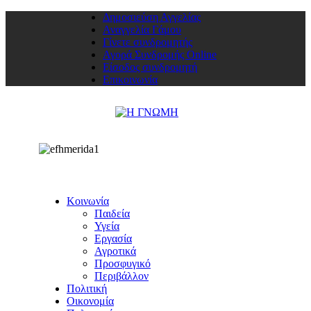
Δημοσιεύση Αγγελίας
Αναγγελία Γάμου
Γίνετε συνδρομητής
Αγορά Συνδρομής Online
Είσοδος συνδρομητή
Επικοινωνία
Κοινωνία
Παιδεία
Υγεία
Εργασία
Αγροτικά
Προσφυγικό
Περιβάλλον
Πολιτική
Οικονομία