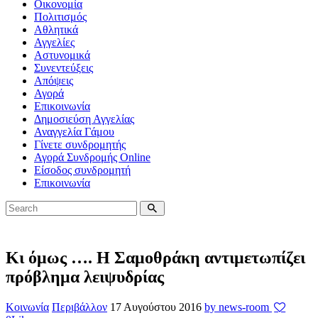
Οικονομία
Πολιτισμός
Αθλητικά
Αγγελίες
Αστυνομικά
Συνεντεύξεις
Απόψεις
Αγορά
Επικοινωνία
Δημοσιεύση Αγγελίας
Αναγγελία Γάμου
Γίνετε συνδρομητής
Αγορά Συνδρομής Online
Είσοδος συνδρομητή
Επικοινωνία
Κι όμως …. Η Σαμοθράκη αντιμετωπίζει
πρόβλημα λειψυδρίας
Κοινωνία
Περιβάλλον
17 Αυγούστου 2016
by news-room