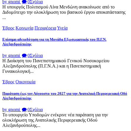
by gnomi
0
Σχόλια
Η υπουργός Πολιτισμού Λίνα Μενδώνη ανακοίνωσε από το
Διδυμότειχο την ολοκλήρωση του βασικού έργου αποκατάστασης
...
Έβρος
Κοινωνία
Περιφέρεια
Υγεία
Επίσημη αδειοδότηση για τη Μονάδα Εξωσωματικής του Π.Γ.Ν.
Αλεξανδρούπολης
by gnomi
0
Σχόλια
Η Διοίκηση του Πανεπιστημιακού Γενικού Νοσοκομείου
Αλεξανδρούπολης (Π.Γ.Ν.Α.) και η Πανεπιστημιακή
Γυναικολογική...
Έβρος
Οικονομία
Παράταση έως τον Αύγουστο του 2027 για την Ανατολική Περιφερειακή Οδό
Αλεξανδρούπολης
by gnomi
0
Σχόλια
Το υπουργείο Υποδομών ενέκρινε νέα παράταση για την
ολοκλήρωση της Ανατολικής Περιφερειακής Οδού
Αλεξανδρούπολης...