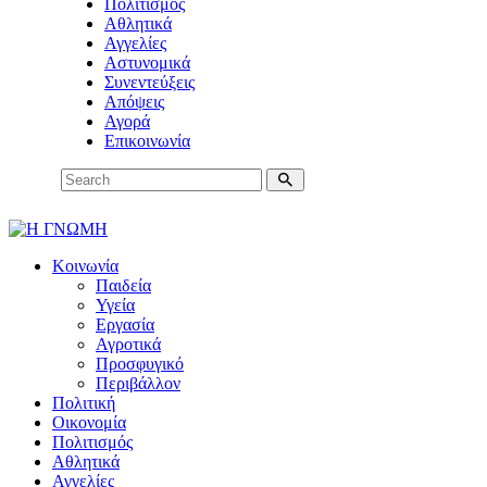
Πολιτισμός
Αθλητικά
Αγγελίες
Αστυνομικά
Συνεντεύξεις
Απόψεις
Αγορά
Επικοινωνία
Κοινωνία
Παιδεία
Υγεία
Εργασία
Αγροτικά
Προσφυγικό
Περιβάλλον
Πολιτική
Οικονομία
Πολιτισμός
Αθλητικά
Αγγελίες