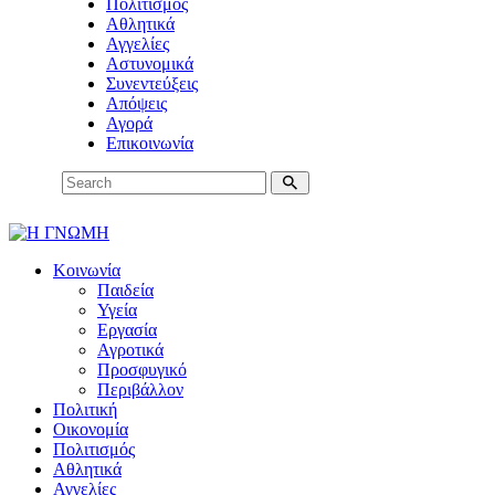
Πολιτισμός
Αθλητικά
Αγγελίες
Αστυνομικά
Συνεντεύξεις
Απόψεις
Αγορά
Επικοινωνία
Κοινωνία
Παιδεία
Υγεία
Εργασία
Αγροτικά
Προσφυγικό
Περιβάλλον
Πολιτική
Οικονομία
Πολιτισμός
Αθλητικά
Αγγελίες