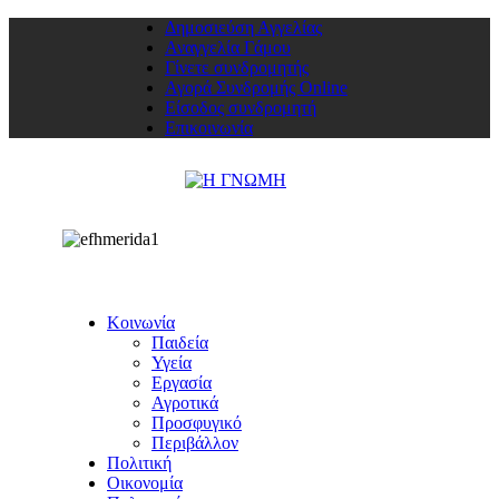
Δημοσιεύση Αγγελίας
Αναγγελία Γάμου
Γίνετε συνδρομητής
Αγορά Συνδρομής Online
Είσοδος συνδρομητή
Επικοινωνία
Κοινωνία
Παιδεία
Υγεία
Εργασία
Αγροτικά
Προσφυγικό
Περιβάλλον
Πολιτική
Οικονομία