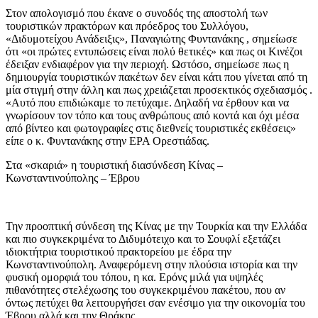
Στον απολογισμό που έκανε ο συνοδός της αποστολή των
τουριστικών πρακτόρων και πρόεδρος του Συλλόγου,
«Διδυμοτείχου Ανάδειξις», Παναγιώτης Φυντανάκης , σημείωσε
ότι «οι πρώτες εντυπώσεις είναι πολύ θετικές» και πως οι Κινέζοι
έδειξαν ενδιαφέρον για την περιοχή. Ωστόσο, σημείωσε πως η
δημιουργία τουριστικών πακέτων δεν είναι κάτι που γίνεται από τη
μία στιγμή στην άλλη και πως χρειάζεται προσεκτικός σχεδιασμός .
«Αυτό που επιδιώκαμε το πετύχαμε. Δηλαδή να έρθουν και να
γνωρίσουν τον τόπο και τους ανθρώπους από κοντά και όχι μέσα
από βίντεο και φωτογραφίες στις διεθνείς τουριστικές εκθέσεις»
είπε ο κ. Φυντανάκης στην ΕΡΑ Ορεστιάδας.
Στα «σκαριά» η τουριστική διασύνδεση Κίνας –
Κωνσταντινούπολης – Έβρου
Την προοπτική σύνδεση της Κίνας με την Τουρκία και την Ελλάδα
και πιο συγκεκριμένα το Διδυμότειχο και το Σουφλί εξετάζει
ιδιοκτήτρια τουριστικού πρακτορείου με έδρα την
Κωνσταντινούπολη. Αναφερόμενη στην πλούσια ιστορία και την
φυσική ομορφιά του τόπου, η κα. Ερόνς μιλά για υψηλές
πιθανότητες στελέχωσης του συγκεκριμένου πακέτου, που αν
όντως πετύχει θα λειτουργήσει σαν ενέσιμο για την οικονομία του
Έβρου αλλά και την Θράκης.