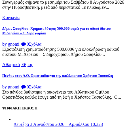
Συναγερμός σήμανε το μεσημέρι του Σαββάτου 8 Αυγούστου 2026
στην Πυροσβεστική, μετά από περιστατικό με ηλικιωμέν...
Κοινωνία
Δήμος Σουφλίου: Χρηματοδότηση 500.000 ευρώ για το οδικό δίκτυο
Μ.Δερείου – Σιδηροχωρίου
by gnomi
0
Σχόλια
Εξασφάλιση χρηματοδότησης 500.000€ για ολοκλήρωση οδικού
δικτύου Μ. Δερειου – Σιδηροχωριου, Δήμου Σουφλίου...
Αθλητικά
Έβρος
Πένθος στον Α.Ο. Ορεστιάδας για την απώλεια του Χρήστου Τασιούλη
by gnomi
0
Σχόλια
Στο πένθος βυθίστηκε η οικογένεια του Αθλητικού Ομίλου
Ορεστιάδας καθώς έφυγε από τη ζωή ο Χρήστος Τασιούλης. Ο...
ΨΗΦΙΑΚΗ ΕΚΔΟΣΗ
Δευτέρα 3 Αυγούστου 2026 – Αρ.φύλλου 10.323