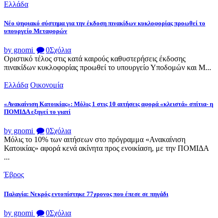
Ελλάδα
Νέο ψηφιακό σύστημα για την έκδοση πινακίδων κυκλοφορίας προωθεί το
υπουργείο Μεταφορών
by gnomi
0
Σχόλια
Οριστικό τέλος στις κατά καιρούς καθυστερήσεις έκδοσης
πινακίδων κυκλοφορίας προωθεί το υπουργείο Υποδομών και Μ...
Ελλάδα
Οικονομία
«Ανακαίνιση Κατοικίας»: Μόλις 1 στις 10 αιτήσεις αφορά «κλειστά» σπίτια- η
ΠΟΜΙΔΑ εξηγεί το γιατί
by gnomi
0
Σχόλια
Μόλις το 10% των αιτήσεων στο πρόγραμμα «Ανακαίνιση
Κατοικίας» αφορά κενά ακίνητα προς ενοικίαση, με την ΠΟΜΙΔΑ
...
Έβρος
Παλαγία: Νεκρός εντοπίστηκε 77χρονος που έπεσε σε πηγάδι
by gnomi
0
Σχόλια