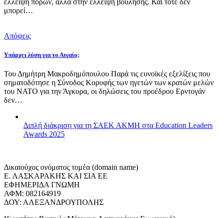
έλλειψη πόρων, αλλά στην έλλειψη βούλησης. Και τότε δεν
μπορεί…
Απόψεις
Υπάρχει λύση για το Αιγαίο;
Του Δημήτρη Μακροδημόπουλου Παρά τις ευνοϊκές εξελίξεις που
σηματοδότησε η Σύνοδος Κορυφής των ηγετών των κρατών μελών
του ΝΑΤΟ για την Άγκυρα, οι δηλώσεις του προέδρου Ερντογάν
δεν…
Διπλή διάκριση για τη ΣΑΕΚ ΑΚΜΗ στα Education Leaders
Awards 2025
Δικαιούχος ονόματος τομέα (domain name)
Ε. ΛΑΣΚΑΡΑΚΗΣ ΚΑΙ ΣΙΑ ΕΕ
ΕΦΗΜΕΡΙΔΑ ΓΝΩΜΗ
ΑΦΜ: 082164919
ΔΟΥ: ΑΛΕΞΑΝΔΡΟΥΠΟΛΗΣ