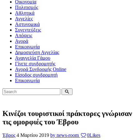
Οικονομία
Πολιτισμός
Αθλητικά
Αγγελίες
Αστυνομικά
Συνεντεύξεις
Απόψεις
Αγορά
Επικοινωνία
Δημοσιεύση Αγγελίας
Αναγγελία Γάμου
Γίνετε συνδρομητής
Αγορά Συνδρομής Online
Είσοδος συνδρομητή
Επικοινωνία
Κινέζοι τουριστικοί πράκτορες γνώρισαν
τις ομορφιές του Έβρου
Έβρος
4 Μαρτίου 2019
by news-room
0
Likes