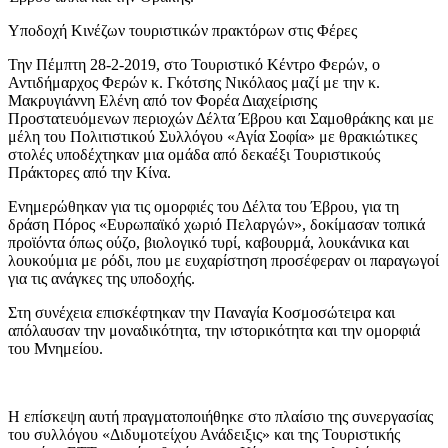
Υποδοχή Κινέζων τουριστικών πρακτόρων στις Φέρες
Την Πέμπτη 28-2-2019, στο Τουριστικό Κέντρο Φερών, ο
Αντιδήμαρχος Φερών κ. Γκότσης Νικόλαος μαζί με την κ.
Μακρυγιάννη Ελένη από τον Φορέα Διαχείρισης
Προστατευόμενων περιοχών Δέλτα Έβρου και Σαμοθράκης και με
μέλη του Πολιτιστικού Συλλόγου «Αγία Σοφία» με θρακιώτικες
στολές υποδέχτηκαν μια ομάδα από δεκαέξι Τουριστικούς
Πράκτορες από την Κίνα.
Ενημερώθηκαν για τις ομορφιές του Δέλτα του Έβρου, για τη
δράση Πόρος «Ευρωπαϊκό χωριό Πελαργών», δοκίμασαν τοπικά
προϊόντα όπως ούζο, βιολογικό τυρί, καβουρμά, λουκάνικα και
λουκούμια με ρόδι, που με ευχαρίστηση προσέφεραν οι παραγωγοί
για τις ανάγκες της υποδοχής.
Στη συνέχεια επισκέφτηκαν την Παναγία Κοσμοσώτειρα και
απόλαυσαν την μοναδικότητα, την ιστορικότητα και την ομορφιά
του Μνημείου.
Η επίσκεψη αυτή πραγματοποιήθηκε στο πλαίσιο της συνεργασίας
του συλλόγου «Διδυμοτείχου Ανάδειξις» και της Τουριστικής