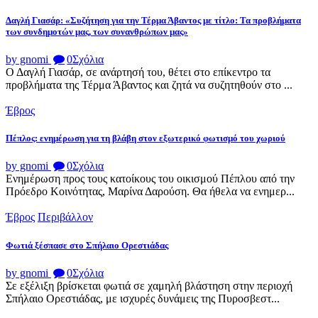
Δαγλή Γιασάρ: «Συζήτηση για την Τέρμα Άβαντος με τίτλο: Τα προβλήματα
των συνδημοτών μας, των συνανθρώπων μας»
by gnomi
0
Σχόλια
Ο Δαγλή Γιασάρ, σε ανάρτησή του, θέτει στο επίκεντρο τα
προβλήματα της Τέρμα Άβαντος και ζητά να συζητηθούν στο ...
Έβρος
Πέπλος: ενημέρωση για τη βλάβη στον εξωτερικό φωτισμό του χωριού
by gnomi
0
Σχόλια
Ενημέρωση προς τους κατοίκους του οικισμού Πέπλου από την
Πρόεδρο Κοινότητας, Μαρίνα Δαρούση. Θα ήθελα να ενημερ...
Έβρος
Περιβάλλον
Φωτιά ξέσπασε στο Σπήλαιο Ορεστιάδας
by gnomi
0
Σχόλια
Σε εξέλιξη βρίσκεται φωτιά σε χαμηλή βλάστηση στην περιοχή
Σπήλαιο Ορεστιάδας, με ισχυρές δυνάμεις της Πυροσβεστ...