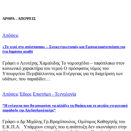
ΑΡΘΡΑ – ΑΠΟΨΕΙΣ
Απόψεις
«Το νερό στο απόσπασμα» – Συγκεντρωτισμός και Εμπορευματοποίηση για
ένα δημόσιο αγαθό
Γράφει ο Λευτέρης Χαμαλίδης Το νομοσχέδιο – ταφόπλακα στον
κοινωνικό χαρακτήρα του νερού Ο πρόσφατος νόμος του
Υπουργείου Περιβάλλοντος και Ενέργειας για τη διαχείριση των
υδάτων, που παραδίδει…
Απόψεις
Έβρος
Επιστήμη - Τεχνολογία
“Η ενέργεια που θα μπορούσε να αλλάξει τη Θράκη και το μεγάλο ενεργειακό
παράδοξο της Αλεξανδρούπολης”
Γράφει ο Δρ Μιχάλης Γρ.Βραχόπουλος, Ομότιμος Καθηγητής του
Ε.Κ.Π.Α. Υπάρχουν εποχές που η ανάπτυξη δεν σκοντάφτει στην