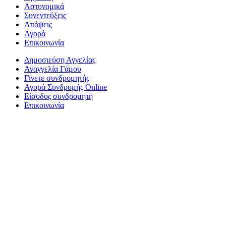
Αστυνομικά
Συνεντεύξεις
Απόψεις
Αγορά
Επικοινωνία
Δημοσιεύση Αγγελίας
Αναγγελία Γάμου
Γίνετε συνδρομητής
Αγορά Συνδρομής Online
Είσοδος συνδρομητή
Επικοινωνία