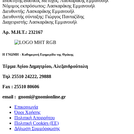
Ιδιοκτήτης-Βασικός Μέτοχος: Λασκαράκης Εμμανουήλ
Νόμιμος εκπρόσωπος: Λασκαράκης Εμμανουήλ
Διευθυντής: Λασκαράκης Εμμανουήλ
Διευθυντής σύνταξης: Γιώργος Πανταζίδης
Διαχειριστής: Λασκαράκης Εμμανουήλ
Αρ. Μ.Η.Τ.: 232167
Η ΓΝΩΜΗ - Καθημερινή Εφημερίδα της Θράκης
Τέρμα Αγίου Δημητρίου, Αλεξανδρούπολη
Τηλ 25510 24222, 29888
Fax : 25510 80606
email : gnomi@gnomionline.gr
Επικοινωνία
Όροι Χρήσης
Πολιτική Απορρήτου
Πολιτική Cookies (ΕΕ)
Δήλωση Συμμόρφωσης