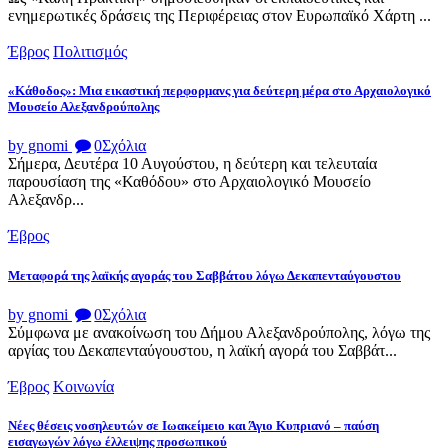
ενημερωτικές δράσεις της Περιφέρειας στον Ευρωπαϊκό Χάρτη ...
Έβρος
Πολιτισμός
«Κάθοδος»: Μια εικαστική περφορμανς για δεύτερη μέρα στο Αρχαιολογικό
Μουσείο Αλεξανδρούπολης
by gnomi
0
Σχόλια
Σήμερα, Δευτέρα 10 Αυγούστου, η δεύτερη και τελευταία
παρουσίαση της «Καθόδου» στο Αρχαιολογικό Μουσείο
Αλεξανδρ...
Έβρος
Μεταφορά της λαϊκής αγοράς του Σαββάτου λόγω Δεκαπενταύγουστου
by gnomi
0
Σχόλια
Σύμφωνα με ανακοίνωση του Δήμου Αλεξανδρούπολης, λόγω της
αργίας του Δεκαπενταύγουστου, η λαϊκή αγορά του Σαββάτ...
Έβρος
Κοινωνία
Νέες θέσεις νοσηλευτών σε Ιωακείμειο και Άγιο Κυπριανό – παύση
εισαγωγών λόγω έλλειψης προσωπικού