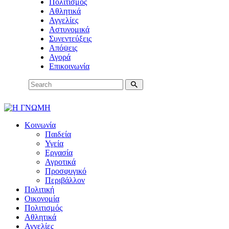
Πολιτισμός
Αθλητικά
Αγγελίες
Αστυνομικά
Συνεντεύξεις
Απόψεις
Αγορά
Επικοινωνία
Κοινωνία
Παιδεία
Υγεία
Εργασία
Αγροτικά
Προσφυγικό
Περιβάλλον
Πολιτική
Οικονομία
Πολιτισμός
Αθλητικά
Αγγελίες