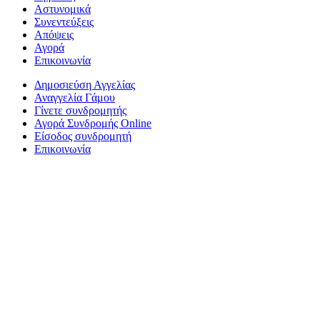
Αστυνομικά
Συνεντεύξεις
Απόψεις
Αγορά
Επικοινωνία
Δημοσιεύση Αγγελίας
Αναγγελία Γάμου
Γίνετε συνδρομητής
Αγορά Συνδρομής Online
Είσοδος συνδρομητή
Επικοινωνία