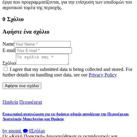
έργα που προγραμματίζονται, για την ενίσχυση των υποδομών του
αγροτικού τομέα της περιοχής.
0 Σχόλιο
Αφήστε ένα σχόλιο
Name
E-mail
Σχόλιο
I agree that my submitted data is being collected and stored. For
further details on handling user data, see our
Privacy Policy
Παιδεία
Περιφέρεια
Ευρωπαϊκή αναγνώριση για τις δράσεις οδικής ασφάλειας της Περιφέρειας
Ανατολικής Μακεδονίας και Θράκης
by gnomi
0
Σχόλια
Ως «Καλή Πρακτική» δημοσιεύθηκαν οι εκπαιδευτικές και