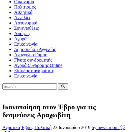
Οικονομία
Πολιτισμός
Αθλητικά
Αγγελίες
Αστυνομικά
Συνεντεύξεις
Απόψεις
Αγορά
Επικοινωνία
Δημοσιεύση Αγγελίας
Αναγγελία Γάμου
Γίνετε συνδρομητής
Αγορά Συνδρομής Online
Είσοδος συνδρομητή
Επικοινωνία
Ικανοποίηση στον Έβρο για τις
δεσμεύσεις Αραχωβίτη
Αγροτικά
Έβρος
Πολιτική
23 Ιανουαρίου 2019
by news-room