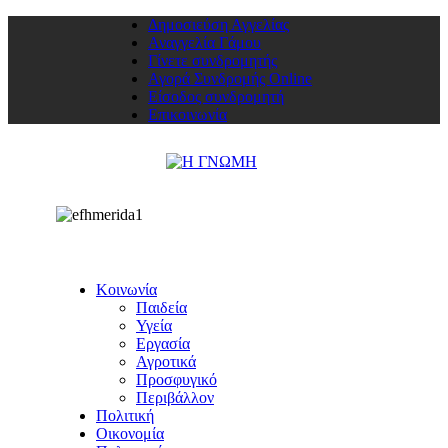
Δημοσιεύση Αγγελίας
Αναγγελία Γάμου
Γίνετε συνδρομητής
Αγορά Συνδρομής Online
Είσοδος συνδρομητή
Επικοινωνία
Κοινωνία
Παιδεία
Υγεία
Εργασία
Αγροτικά
Προσφυγικό
Περιβάλλον
Πολιτική
Οικονομία