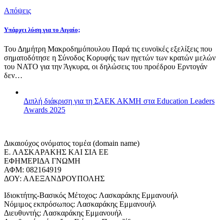
Απόψεις
Υπάρχει λύση για το Αιγαίο;
Του Δημήτρη Μακροδημόπουλου Παρά τις ευνοϊκές εξελίξεις που
σηματοδότησε η Σύνοδος Κορυφής των ηγετών των κρατών μελών
του ΝΑΤΟ για την Άγκυρα, οι δηλώσεις του προέδρου Ερντογάν
δεν…
Διπλή διάκριση για τη ΣΑΕΚ ΑΚΜΗ στα Education Leaders
Awards 2025
Δικαιούχος ονόματος τομέα (domain name)
Ε. ΛΑΣΚΑΡΑΚΗΣ ΚΑΙ ΣΙΑ ΕΕ
ΕΦΗΜΕΡΙΔΑ ΓΝΩΜΗ
ΑΦΜ: 082164919
ΔΟΥ: ΑΛΕΞΑΝΔΡΟΥΠΟΛΗΣ
Ιδιοκτήτης-Βασικός Μέτοχος: Λασκαράκης Εμμανουήλ
Νόμιμος εκπρόσωπος: Λασκαράκης Εμμανουήλ
Διευθυντής: Λασκαράκης Εμμανουήλ