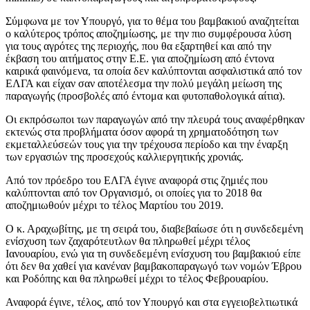
Σύμφωνα με τον Υπουργό, για το θέμα του βαμβακιού αναζητείται
ο καλύτερος τρόπος αποζημίωσης, με την πιο συμφέρουσα λύση
για τους αγρότες της περιοχής, που θα εξαρτηθεί και από την
έκβαση του αιτήματος στην Ε.Ε. για αποζημίωση από έντονα
καιρικά φαινόμενα, τα οποία δεν καλύπτονται ασφαλιστικά από τον
ΕΛΓΑ και είχαν σαν αποτέλεσμα την πολύ μεγάλη μείωση της
παραγωγής (προσβολές από έντομα και φυτοπαθολογικά αίτια).
Οι εκπρόσωποι των παραγωγών από την πλευρά τους αναφέρθηκαν
εκτενώς στα προβλήματα όσον αφορά τη χρηματοδότηση των
εκμεταλλεύσεών τους για την τρέχουσα περίοδο και την έναρξη
των εργασιών της προσεχούς καλλιεργητικής χρονιάς.
Από τον πρόεδρο του ΕΛΓΑ έγινε αναφορά στις ζημιές που
καλύπτονται από τον Οργανισμό, οι οποίες για το 2018 θα
αποζημιωθούν μέχρι το τέλος Μαρτίου του 2019.
Ο κ. Αραχωβίτης, με τη σειρά του, διαβεβαίωσε ότι η συνδεδεμένη
ενίσχυση των ζαχαρότευτλων θα πληρωθεί μέχρι τέλος
Ιανουαρίου, ενώ για τη συνδεδεμένη ενίσχυση του βαμβακιού είπε
ότι δεν θα χαθεί για κανέναν βαμβακοπαραγωγό των νομών Έβρου
και Ροδόπης και θα πληρωθεί μέχρι το τέλος Φεβρουαρίου.
Αναφορά έγινε, τέλος, από τον Υπουργό και στα εγγειοβελτιωτικά