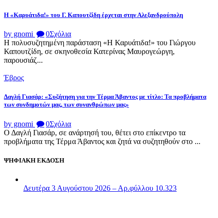
Η «Καρυάτιδα!» του Γ. Καπουτζίδη έρχεται στην Αλεξανδρούπολη
by gnomi
0
Σχόλια
Η πολυσυζητημένη παράσταση «Η Καρυάτιδα!» του Γιώργου
Καπουτζίδη, σε σκηνοθεσία Κατερίνας Μαυρογεώργη,
παρουσιάζ...
Έβρος
Δαγλή Γιασάρ: «Συζήτηση για την Τέρμα Άβαντος με τίτλο: Τα προβλήματα
των συνδημοτών μας, των συνανθρώπων μας»
by gnomi
0
Σχόλια
Ο Δαγλή Γιασάρ, σε ανάρτησή του, θέτει στο επίκεντρο τα
προβλήματα της Τέρμα Άβαντος και ζητά να συζητηθούν στο ...
ΨΗΦΙΑΚΗ ΕΚΔΟΣΗ
Δευτέρα 3 Αυγούστου 2026 – Αρ.φύλλου 10.323