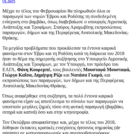
0
Likes
Μέχρι το τέλος του Φεβρουαρίου θα πληρωθούν όλοι οι
παραγωγοί των νομών Έβρου και Ροδόπης τη συνδεδεμένη
ενίσχυση στο βαμβάκι, όπως διαβεβαίωσε ο υπουργός Αγροτικής
Ανάπτυξης και Τροφίμων, Σταύρος Αραχωβίτης εκπροσώπους
παραγωγών, δήμων και της Περιφέρειας Ανατολικής Μακεδονίας-
Θράκης.
Τα μεγάλα προβλήματα που προκάλεσαν τα έντονα καιρικά
φαινόμενα στον Έβρο και τη Ροδόπη κατά τη διάρκεια του 2018
ήταν το θέμα της σημερινής συζήτησης στο Υπουργείο Αγροτικής
Ανάπτυξης και Τροφίμων, με τον Υπουργό
,
τον πρόεδρο του
ΕΛΓΑ,
Φάνη Κουρεμπέ,
τους βουλευτές
Μουσταφά Μουσταφά,
Γιώργο Καΐσα, Δημήτρη Ρίζο
και
Νατάσα Γκαρά,
και
εκπροσώπους των παραγωγών, των δήμων και της Περιφέρειας
Ανατολικής Μακεδονίας-Θράκης.
Όπως αναφέρθηκε στη συζήτηση, τα πολύ έντονα καιρικά
φαινόμενα είχαν ως αποτέλεσμα το σύνολο των παραγωγών να
υποστούν μεγάλες ζημιές τόσο στη φυτική παραγωγή (βαμβάκι,
σιτηρά και καπνά) όσο και στην κτηνοτροφία.
Τον Οκτώβριο αποφασίστηκε και, μέχρι το τέλος του 2018,
δόθηκαν έκτακτες κρατικές ενισχύσεις ήσσονος σημασίας (de
minimis) σε καπνοπαραγωγούς και αιγοπροβατοτρόφους.