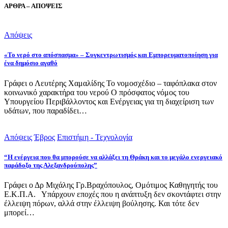
ΑΡΘΡΑ – ΑΠΟΨΕΙΣ
Απόψεις
«Το νερό στο απόσπασμα» – Συγκεντρωτισμός και Εμπορευματοποίηση για
ένα δημόσιο αγαθό
Γράφει ο Λευτέρης Χαμαλίδης Το νομοσχέδιο – ταφόπλακα στον
κοινωνικό χαρακτήρα του νερού Ο πρόσφατος νόμος του
Υπουργείου Περιβάλλοντος και Ενέργειας για τη διαχείριση των
υδάτων, που παραδίδει…
Απόψεις
Έβρος
Επιστήμη - Τεχνολογία
“Η ενέργεια που θα μπορούσε να αλλάξει τη Θράκη και το μεγάλο ενεργειακό
παράδοξο της Αλεξανδρούπολης”
Γράφει ο Δρ Μιχάλης Γρ.Βραχόπουλος, Ομότιμος Καθηγητής του
Ε.Κ.Π.Α. Υπάρχουν εποχές που η ανάπτυξη δεν σκοντάφτει στην
έλλειψη πόρων, αλλά στην έλλειψη βούλησης. Και τότε δεν
μπορεί…