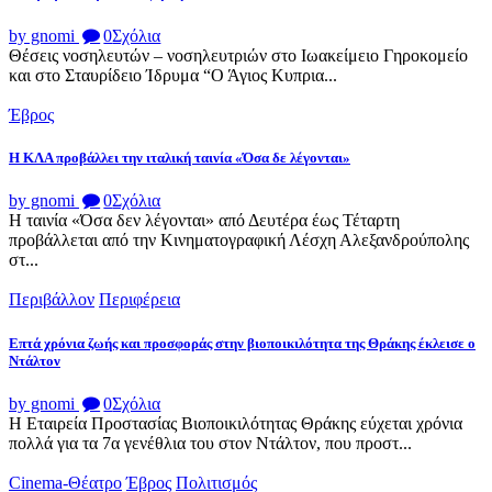
by gnomi
0
Σχόλια
Θέσεις νοσηλευτών – νοσηλευτριών στο Ιωακείμειο Γηροκομείο
και στο Σταυρίδειο Ίδρυμα “Ο Άγιος Κυπρια...
Έβρος
Η ΚΛΑ προβάλλει την ιταλική ταινία «Όσα δε λέγονται»
by gnomi
0
Σχόλια
Η ταινία «Όσα δεν λέγονται» από Δευτέρα έως Τέταρτη
προβάλλεται από την Κινηματογραφική Λέσχη Αλεξανδρούπολης
στ...
Περιβάλλον
Περιφέρεια
Επτά χρόνια ζωής και προσφοράς στην βιοποικιλότητα της Θράκης έκλεισε ο
Ντάλτον
by gnomi
0
Σχόλια
Η Εταιρεία Προστασίας Βιοποικιλότητας Θράκης εύχεται χρόνια
πολλά για τα 7α γενέθλια του στον Ντάλτον, που προστ...
Cinema-Θέατρο
Έβρος
Πολιτισμός