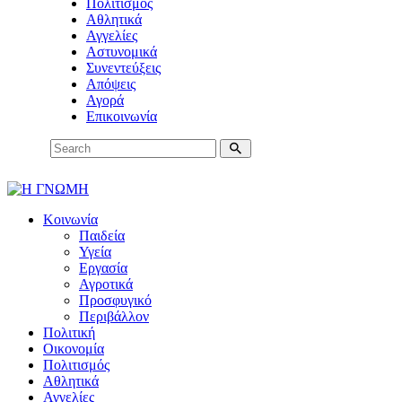
Πολιτισμός
Αθλητικά
Αγγελίες
Αστυνομικά
Συνεντεύξεις
Απόψεις
Αγορά
Επικοινωνία
Κοινωνία
Παιδεία
Υγεία
Εργασία
Αγροτικά
Προσφυγικό
Περιβάλλον
Πολιτική
Οικονομία
Πολιτισμός
Αθλητικά
Αγγελίες