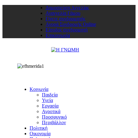
Δημοσιεύση Αγγελίας
Αναγγελία Γάμου
Γίνετε συνδρομητής
Αγορά Συνδρομής Online
Είσοδος συνδρομητή
Επικοινωνία
Κοινωνία
Παιδεία
Υγεία
Εργασία
Αγροτικά
Προσφυγικό
Περιβάλλον
Πολιτική
Οικονομία