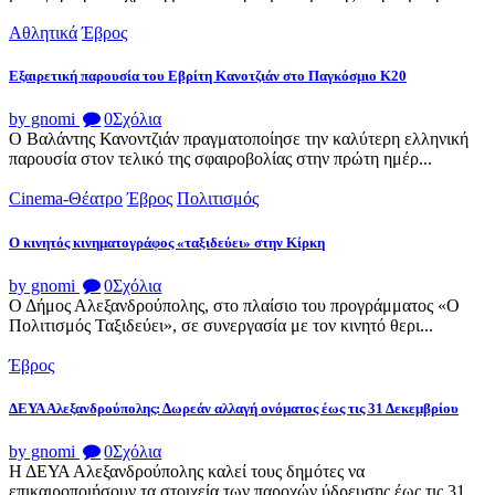
Αθλητικά
Έβρος
Εξαιρετική παρουσία του Εβρίτη Κανοτζιάν στο Παγκόσμιο Κ20
by gnomi
0
Σχόλια
Ο Βαλάντης Κανοντζιάν πραγματοποίησε την καλύτερη ελληνική
παρουσία στον τελικό της σφαιροβολίας στην πρώτη ημέρ...
Cinema-Θέατρο
Έβρος
Πολιτισμός
Ο κινητός κινηματογράφος «ταξιδεύει» στην Κίρκη
by gnomi
0
Σχόλια
Ο Δήμος Αλεξανδρούπολης, στο πλαίσιο του προγράμματος «Ο
Πολιτισμός Ταξιδεύει», σε συνεργασία με τον κινητό θερι...
Έβρος
ΔΕΥΑ Αλεξανδρούπολης: Δωρεάν αλλαγή ονόματος έως τις 31 Δεκεμβρίου
by gnomi
0
Σχόλια
Η ΔΕΥΑ Αλεξανδρούπολης καλεί τους δημότες να
επικαιροποιήσουν τα στοιχεία των παροχών ύδρευσης έως τις 31