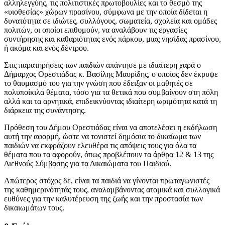
αλληλεγγύης, τις πολιτιστικές πρωτοβουλίες και το θεσμό της
«υιοθεσίας» χώρων πρασίνου, σύμφωνα με την οποία δίδεται η
δυνατότητα σε ιδιώτες, συλλόγους, σωματεία, σχολεία και ομάδες
πολιτών, οι οποίοι επιθυμούν, να αναλάβουν τις εργασίες
συντήρησης και καθαριότητας ενός πάρκου, μιας νησίδας πρασίνου,
ή ακόμα και ενός δέντρου.
Στις παρατηρήσεις των παιδιών απάντησε με ιδιαίτερη χαρά ο
Δήμαρχος Ορεστιάδας κ. Βασίλης Μαυρίδης, ο οποίος δεν έκρυψε
το θαυμασμό του για την γνώση που έδειξαν οι μαθητές σε
πολυποίκιλα θέματα, τόσο για τα θετικά που συμβαίνουν στη πόλη
αλλά και τα αρνητικά, επιδεικνύοντας ιδιαίτερη ωριμότητα κατά τη
διάρκεια της συνάντησης.
Πρόθεση του Δήμου Ορεστιάδας είναι να αποτελέσει η εκδήλωση
αυτή την αφορμή, ώστε να τονιστεί δημόσια το δικαίωμα των
παιδιών να εκφράζουν ελευθέρα τις απόψεις τους για όλα τα
θέματα που τα αφορούν, όπως προβλέπουν τα άρθρα 12 & 13 της
Διεθνούς Σύμβασης για τα Δικαιώματα του Παιδιού.
Απώτερος στόχος δε, είναι τα παιδιά να γίνονται πρωταγωνιστές
της καθημερινότητάς τους, αναλαμβάνοντας ατομικά και συλλογικά
ευθύνες για την καλυτέρευση της ζωής και την προστασία των
δικαιωμάτων τους.