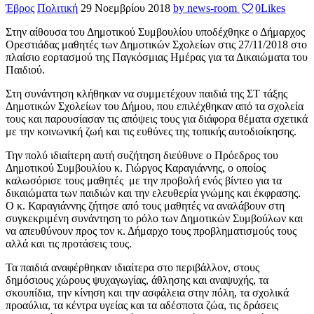
Έβρος
Πολιτική
29 Νοεμβρίου 2018
by news-room
0
Likes
Στην αίθουσα του Δημοτικού Συμβουλίου υποδέχθηκε ο Δήμαρχος
Ορεστιάδας μαθητές των Δημοτικών Σχολείων στις 27/11/2018 στο
πλαίσιο εορτασμού της Παγκόσμιας Ημέρας για τα Δικαιώματα του
Παιδιού.
Στη συνάντηση κλήθηκαν να συμμετέχουν παιδιά της ΣΤ τάξης
Δημοτικών Σχολείων του Δήμου, που επιλέχθηκαν από τα σχολεία
τους και παρουσίασαν τις απόψεις τους για διάφορα θέματα σχετικά
με την κοινωνική ζωή και τις ευθύνες της τοπικής αυτοδιοίκησης.
Την πολύ ιδιαίτερη αυτή συζήτηση διεύθυνε ο Πρόεδρος του
Δημοτικού Συμβουλίου κ. Γιώργος Καραγιάννης, ο οποίος
καλωσόρισε τους μαθητές με την προβολή ενός βίντεο για τα
δικαιώματα των παιδιών και την ελευθερία γνώμης και έκφρασης.
Ο κ. Καραγιάννης ζήτησε από τους μαθητές να αναλάβουν στη
συγκεκριμένη συνάντηση το ρόλο των Δημοτικών Συμβούλων και
να απευθύνουν προς τον κ. Δήμαρχο τους προβληματισμούς τους
αλλά και τις προτάσεις τους.
Τα παιδιά αναφέρθηκαν ιδιαίτερα στο περιβάλλον, στους
δημόσιους χώρους ψυχαγωγίας, άθλησης και αναψυχής, τα
σκουπίδια, την κίνηση και την ασφάλεια στην πόλη, τα σχολικά
προαύλια, τα κέντρα υγείας και τα αδέσποτα ζώα, τις δράσεις