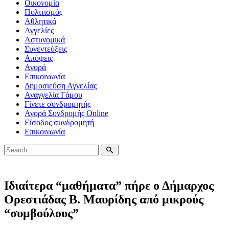
Οικονομία
Πολιτισμός
Αθλητικά
Αγγελίες
Αστυνομικά
Συνεντεύξεις
Απόψεις
Αγορά
Επικοινωνία
Δημοσιεύση Αγγελίας
Αναγγελία Γάμου
Γίνετε συνδρομητής
Αγορά Συνδρομής Online
Είσοδος συνδρομητή
Επικοινωνία
Ιδιαίτερα “μαθήματα” πήρε ο Δήμαρχος
Ορεστιάδας Β. Μαυρίδης από μικρούς
“συμβούλους”