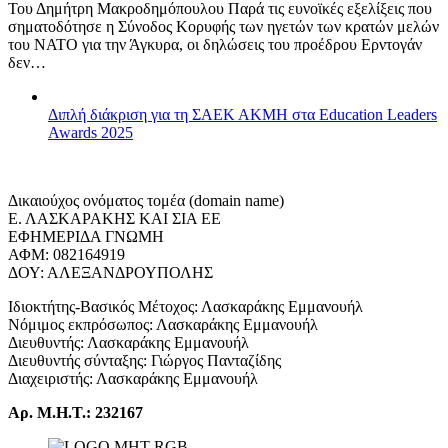
Του Δημήτρη Μακροδημόπουλου Παρά τις ευνοϊκές εξελίξεις που
σηματοδότησε η Σύνοδος Κορυφής των ηγετών των κρατών μελών
του ΝΑΤΟ για την Άγκυρα, οι δηλώσεις του προέδρου Ερντογάν
δεν…
Διπλή διάκριση για τη ΣΑΕΚ ΑΚΜΗ στα Education Leaders
Awards 2025
Δικαιούχος ονόματος τομέα (domain name)
Ε. ΛΑΣΚΑΡΑΚΗΣ ΚΑΙ ΣΙΑ ΕΕ
ΕΦΗΜΕΡΙΔΑ ΓΝΩΜΗ
ΑΦΜ: 082164919
ΔΟΥ: ΑΛΕΞΑΝΔΡΟΥΠΟΛΗΣ
Ιδιοκτήτης-Βασικός Μέτοχος: Λασκαράκης Εμμανουήλ
Νόμιμος εκπρόσωπος: Λασκαράκης Εμμανουήλ
Διευθυντής: Λασκαράκης Εμμανουήλ
Διευθυντής σύνταξης: Γιώργος Πανταζίδης
Διαχειριστής: Λασκαράκης Εμμανουήλ
Αρ. Μ.Η.Τ.: 232167