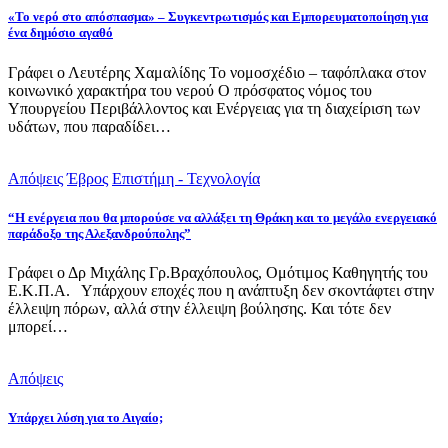
«Το νερό στο απόσπασμα» – Συγκεντρωτισμός και Εμπορευματοποίηση για
ένα δημόσιο αγαθό
Γράφει ο Λευτέρης Χαμαλίδης Το νομοσχέδιο – ταφόπλακα στον
κοινωνικό χαρακτήρα του νερού Ο πρόσφατος νόμος του
Υπουργείου Περιβάλλοντος και Ενέργειας για τη διαχείριση των
υδάτων, που παραδίδει…
Απόψεις
Έβρος
Επιστήμη - Τεχνολογία
“Η ενέργεια που θα μπορούσε να αλλάξει τη Θράκη και το μεγάλο ενεργειακό
παράδοξο της Αλεξανδρούπολης”
Γράφει ο Δρ Μιχάλης Γρ.Βραχόπουλος, Ομότιμος Καθηγητής του
Ε.Κ.Π.Α. Υπάρχουν εποχές που η ανάπτυξη δεν σκοντάφτει στην
έλλειψη πόρων, αλλά στην έλλειψη βούλησης. Και τότε δεν
μπορεί…
Απόψεις
Υπάρχει λύση για το Αιγαίο;