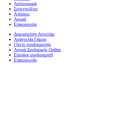
Αστυνομικά
Συνεντεύξεις
Απόψεις
Αγορά
Επικοινωνία
Δημοσιεύση Αγγελίας
Αναγγελία Γάμου
Γίνετε συνδρομητής
Αγορά Συνδρομής Online
Είσοδος συνδρομητή
Επικοινωνία