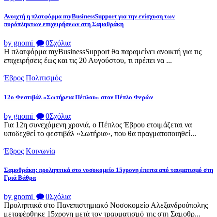
Ανοιχτή η πλατφόρμα myBusinessSupport για την ενίσχυση των
πυρόπληκτων επιχειρήσεων στη Σαμοθράκη
by gnomi
0
Σχόλια
Η πλατφόρμα myBusinessSupport θα παραμείνει ανοικτή για τις
επιχειρήσεις έως και τις 20 Αυγούστου, τι πρέπει να ...
Έβρος
Πολιτισμός
12ο Φεστιβάλ «Σωτήρεια Πέπλου» στον Πέπλο Φερών
by gnomi
0
Σχόλια
Για 12η συνεχόμενη χρονιά, ο Πέπλος Έβρου ετοιμάζεται να
υποδεχθεί το φεστιβάλ «Σωτήρια», που θα πραγματοποιηθεί...
Έβρος
Κοινωνία
Σαμοθράκη: προληπτικά στο νοσοκομείο 15χρονη έπειτα από ταυματισμό στη
Γριά Βάθρα
by gnomi
0
Σχόλια
Προληπτικά στο Πανεπιστημιακό Νοσοκομείο Αλεξανδρούπολης
μεταφέρθηκε 15χρονη μετά τον τραυματισμό της στη Σαμοθρ...