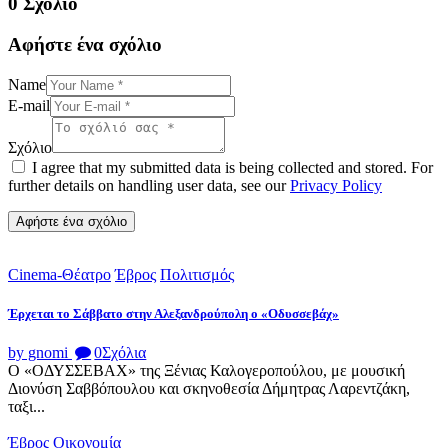
0 Σχόλιο
Αφήστε ένα σχόλιο
Name
E-mail
Σχόλιο
I agree that my submitted data is being collected and stored. For
further details on handling user data, see our
Privacy Policy
Cinema-Θέατρο
Έβρος
Πολιτισμός
Έρχεται το Σάββατο στην Αλεξανδρούπολη ο «Οδυσσεβάχ»
by gnomi
0
Σχόλια
Ο «ΟΔΥΣΣΕΒΑΧ» της Ξένιας Καλογεροπούλου, με μουσική
Διονύση Σαββόπουλου και σκηνοθεσία Δήμητρας Λαρεντζάκη,
ταξι...
Έβρος
Οικονομία