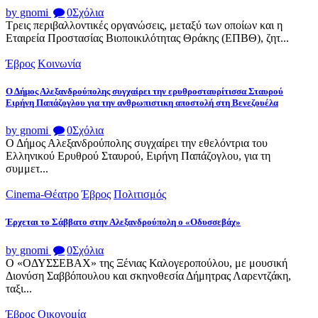
by gnomi
0
Σχόλια
Τρεις περιβαλλοντικές οργανώσεις, μεταξύ των οποίων και η
Εταιρεία Προστασίας Βιοποικιλότητας Θράκης (ΕΠΒΘ), ζητ...
Έβρος
Κοινωνία
Ο Δήμος Αλεξανδρούπολης συγχαίρει την ερυθροσταυρίτισσα Σταυρού
Ειρήνη Παπάζογλου για την ανθρωπιστικη αποστολή στη Βενεζουέλα
by gnomi
0
Σχόλια
Ο Δήμος Αλεξανδρούπολης συγχαίρει την εθελόντρια του
Ελληνικού Ερυθρού Σταυρού, Ειρήνη Παπάζογλου, για τη
συμμετ...
Cinema-Θέατρο
Έβρος
Πολιτισμός
Έρχεται το Σάββατο στην Αλεξανδρούπολη ο «Οδυσσεβάχ»
by gnomi
0
Σχόλια
Ο «ΟΔΥΣΣΕΒΑΧ» της Ξένιας Καλογεροπούλου, με μουσική
Διονύση Σαββόπουλου και σκηνοθεσία Δήμητρας Λαρεντζάκη,
ταξι...
Έβρος
Οικονομία