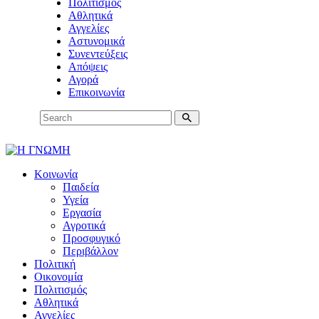
Πολιτισμός
Αθλητικά
Αγγελίες
Αστυνομικά
Συνεντεύξεις
Απόψεις
Αγορά
Επικοινωνία
Κοινωνία
Παιδεία
Υγεία
Εργασία
Αγροτικά
Προσφυγικό
Περιβάλλον
Πολιτική
Οικονομία
Πολιτισμός
Αθλητικά
Αγγελίες