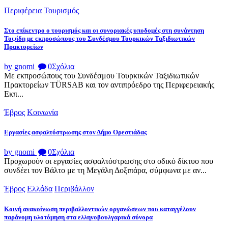
Περιφέρεια
Τουρισμός
Στο επίκεντρο ο τουρισμός και οι συνοριακές υποδομές στη συνάντηση
Τοψίδη με εκπροσώπους του Συνδέσμου Τουρκικών Ταξιδιωτικών
Πρακτορείων
by gnomi
0
Σχόλια
Με εκπροσώπους του Συνδέσμου Τουρκικών Ταξιδιωτικών
Πρακτορείων TÜRSAB και τον αντιπρόεδρο της Περιφερειακής
Εκπ...
Έβρος
Κοινωνία
Εργασίες ασφαλτόστρωσης στον Δήμο Ορεστιάδας
by gnomi
0
Σχόλια
Προχωρούν οι εργασίες ασφαλτόστρωσης στο οδικό δίκτυο που
συνδέει τον Βάλτο με τη Μεγάλη Δοξιπάρα, σύμφωνα με αν...
Έβρος
Ελλάδα
Περιβάλλον
Κοινή ανακοίνωση περιβαλλοντικών οργανώσεων που καταγγέλουν
παράνομη υλοτόμηση στα ελληνοβουλγαρικά σύνορα