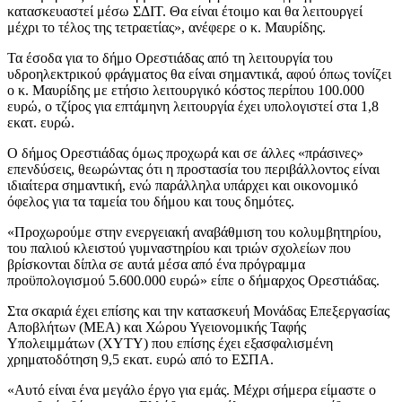
κατασκευαστεί μέσω ΣΔΙΤ. Θα είναι έτοιμο και θα λειτουργεί
μέχρι το τέλος της τετραετίας», ανέφερε ο κ. Μαυρίδης.
Τα έσοδα για το δήμο Ορεστιάδας από τη λειτουργία του
υδροηλεκτρικού φράγματος θα είναι σημαντικά, αφού όπως τονίζει
ο κ. Μαυρίδης με ετήσιο λειτουργικό κόστος περίπου 100.000
ευρώ, ο τζίρος για επτάμηνη λειτουργία έχει υπολογιστεί στα 1,8
εκατ. ευρώ.
Ο δήμος Ορεστιάδας όμως προχωρά και σε άλλες «πράσινες»
επενδύσεις, θεωρώντας ότι η προστασία του περιβάλλοντος είναι
ιδιαίτερα σημαντική, ενώ παράλληλα υπάρχει και οικονομικό
όφελος για τα ταμεία του δήμου και τους δημότες.
«Προχωρούμε στην ενεργειακή αναβάθμιση του κολυμβητηρίου,
του παλιού κλειστού γυμναστηρίου και τριών σχολείων που
βρίσκονται δίπλα σε αυτά μέσα από ένα πρόγραμμα
προϋπολογισμού 5.600.000 ευρώ» είπε ο δήμαρχος Ορεστιάδας.
Στα σκαριά έχει επίσης και την κατασκευή Μονάδας Επεξεργασίας
Αποβλήτων (ΜΕΑ) και Χώρου Υγειονομικής Ταφής
Υπολειμμάτων (ΧΥΤΥ) που επίσης έχει εξασφαλισμένη
χρηματοδότηση 9,5 εκατ. ευρώ από το ΕΣΠΑ.
«Αυτό είναι ένα μεγάλο έργο για εμάς. Μέχρι σήμερα είμαστε ο