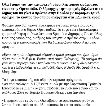
Όλα έτοιμα για την κατασκευή υδροηλεκτρικού φράγματος
είναι στην Ορεστιάδα. Ο δήμαρχος της περιοχής δηλώνει ότι ο
δήμος του θα γίνει ο πρώτος στην Ελλάδα με υδροηλεκτρικό
φράγμα, το κόστος του οποίου ανέρχεται στα 12,5 εκατ. ευρώ.
Φράγμα που θα παράγει ηλεκτρική ενέργεια είναι έτοιμος να
κατασκευάσει ο δήμος Ορεστιάδας. Το έργο έχει εξασφαλισμένη
χρηματοδότηση κι όπως λέει στο Sputnik ο δήμαρχος Ορεστιάδας,
Βασίλης Μαυρίδης, ο δήμος του θα γίνει ο πρώτος στην Ελλάδα
που θα έχει κατασκευάσει και θα διαχειρίζεται υδροηλεκτρικό
φράγμα.
«Είναι το πρώτο δημοτικό υδροηλεκτρικό φράγμα που έχει πάρει
άδεια από τη ΡΑΕ (σ.σ. Ρυθμιστική Αρχή Ενέργειας). Το φράγμα θα
γίνει στην περιοχή του Κυπρίνου στα σύνορα με το Ιβαϊλόβγκραντ
και έχει εξασφαλισμένη χρηματοδότηση», δήλωσε στο Sputnik ο κ.
Μαυρίδης.
Το έργο κατασκευής του υδροηλεκτρικού φράγματος
έχει προϋπολογισμό 12,5 εκατ. ευρώ με την Ευρωπαϊκή Τράπεζα
Επενδύσεων (ΕΤΕπ) να χρηματοδοτεί το 75% του έργου και το
υπόλοιπο 25% το Ταμείο Παρακαταθηκών και Δανείων.
«Περιμένουμε εντός του Οκτωβρίου να οριστικοποιηθούν οι
λεπτομέρειες από το αρμόδιο υπουργείο και το φράγμα θα