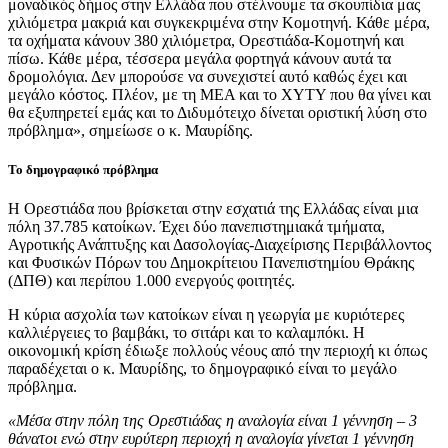
μοναδικός δήμος στην Ελλάδα που στέλνουμε τα σκουπίδια μας
χιλιόμετρα μακριά και συγκεκριμένα στην Κομοτηνή. Κάθε μέρα,
τα οχήματα κάνουν 380 χιλιόμετρα, Ορεστιάδα-Κομοτηνή και
πίσω. Κάθε μέρα, τέσσερα μεγάλα φορτηγά κάνουν αυτά τα
δρομολόγια. Δεν μπορούσε να συνεχιστεί αυτό καθώς έχει και
μεγάλο κόστος. Πλέον, με τη ΜΕΑ και το ΧΥΤΥ που θα γίνει και
θα εξυπηρετεί εμάς και το Διδυμότειχο δίνεται οριστική λύση στο
πρόβλημα», σημείωσε ο κ. Μαυρίδης.
Το δημογραφικό πρόβλημα
Η Ορεστιάδα που βρίσκεται στην εσχατιά της Ελλάδας είναι μια
πόλη 37.785 κατοίκων. Έχει δύο πανεπιστημιακά τμήματα,
Αγροτικής Ανάπτυξης και Δασολογίας-Διαχείρισης Περιβάλλοντος
και Φυσικών Πόρων του Δημοκρίτειου Πανεπιστημίου Θράκης
(ΔΠΘ) και περίπου 1.000 ενεργούς φοιτητές.
Η κύρια ασχολία των κατοίκων είναι η γεωργία με κυριότερες
καλλιέργειες το βαμβάκι, το σιτάρι και το καλαμπόκι. Η
οικονομική κρίση έδιωξε πολλούς νέους από την περιοχή κι όπως
παραδέχεται ο κ. Μαυρίδης, το δημογραφικό είναι το μεγάλο
πρόβλημα.
«Μέσα στην πόλη της Ορεστιάδας η αναλογία είναι 1 γέννηση – 3
θάνατοι ενώ στην ευρύτερη περιοχή η αναλογία γίνεται 1 γέννηση