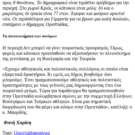
προς 8 θανάτους. Το δημογραφικό είναι τεράστιο πρόβλημα για την
περιοχή. Στο χωριό Κριός, οι κάτοικοι είναι μόλις 16 και ο
μικρότερος σε ηλικία είναι 77 ετών. Έφυγαν και φεύγουν αρκετοί
νέοι. Οι περισσότεροι για Γερμανία για να βρουν μια καλή δουλειά»,
επισήμανε ο δήμαρχος Ορεστιάδας.
Τα πλεονεκτήματα των συνόρων
Η περιοχή δεν μπορεί να γίνει τουριστικός προορισμός. Όμως,
φορείς και κάτοικοι προσπαθούν να αξιοποιήσουν το πλεονέκτημα
της γειτνίασης με τη Βουλγαρία και την Τουρκία.
«Έχουμε αθλητικούς και πολιτιστικούς συλλόγους οι οποίοι είναι
εξαιρετικά δραστήριοι. Κι εμείς ως δήμος βοηθούμε όσο
μπορούμε. Έτσι πραγματοποιούμε αθλητικές και πολιτιστικές
δραστηριότητες με τους γείτονές μας δημιουργώντας έτσι ένα
τουριστικό ρεύμα. Τώρα για παράδειγμα θα πραγματοποιηθούν
στην Ορεστιάδα κολυμβητικοί αγώνες με την συμμετοχή Ελλήνων,
Βούλγαρων και Τούρκων αθλητών. Είναι μια σημαντική
διοργάνωση που θα φέρει και κόσμο στην Ορεστιάδα», κατέληξε ο
κ. Μαυρίδης.
Φανή Χαρίση
Tags:
Ορεστιάδα
φράγμα