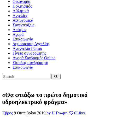
Οικονομία
Πολιτισμός
Αθλητικά
Αγγελίες
Αστυνομικά
Συνεντεύξεις
Απόψεις
Αγορά
Επικοινωνία
Δημοσιεύση Αγγελίας
Αναγγελία Γάμου
Γίνετε συνδρομητής
Αγορά Συνδρομής Online
Είσοδος συνδρομητή
Επικοινωνία
«Θα φτιάξω το πρώτο δημοτικό
υδροηλεκτρικό φράγμα»
Έβρος
8 Οκτωβρίου 2019
by Η Γνωμη
0
Likes