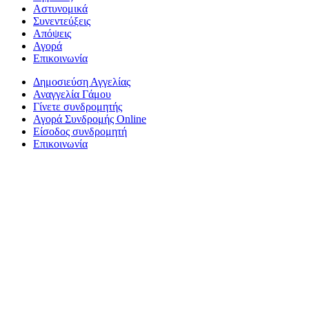
Αστυνομικά
Συνεντεύξεις
Απόψεις
Αγορά
Επικοινωνία
Δημοσιεύση Αγγελίας
Αναγγελία Γάμου
Γίνετε συνδρομητής
Αγορά Συνδρομής Online
Είσοδος συνδρομητή
Επικοινωνία