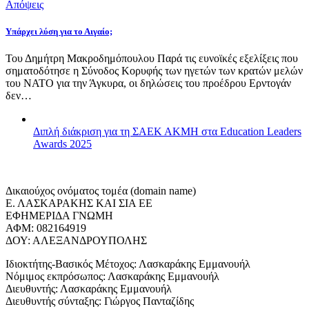
Απόψεις
Υπάρχει λύση για το Αιγαίο;
Του Δημήτρη Μακροδημόπουλου Παρά τις ευνοϊκές εξελίξεις που
σηματοδότησε η Σύνοδος Κορυφής των ηγετών των κρατών μελών
του ΝΑΤΟ για την Άγκυρα, οι δηλώσεις του προέδρου Ερντογάν
δεν…
Διπλή διάκριση για τη ΣΑΕΚ ΑΚΜΗ στα Education Leaders
Awards 2025
Δικαιούχος ονόματος τομέα (domain name)
Ε. ΛΑΣΚΑΡΑΚΗΣ ΚΑΙ ΣΙΑ ΕΕ
ΕΦΗΜΕΡΙΔΑ ΓΝΩΜΗ
ΑΦΜ: 082164919
ΔΟΥ: ΑΛΕΞΑΝΔΡΟΥΠΟΛΗΣ
Ιδιοκτήτης-Βασικός Μέτοχος: Λασκαράκης Εμμανουήλ
Νόμιμος εκπρόσωπος: Λασκαράκης Εμμανουήλ
Διευθυντής: Λασκαράκης Εμμανουήλ
Διευθυντής σύνταξης: Γιώργος Πανταζίδης