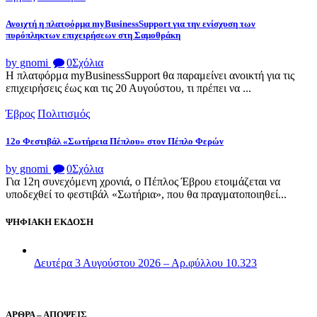
Ανοιχτή η πλατφόρμα myBusinessSupport για την ενίσχυση των
πυρόπληκτων επιχειρήσεων στη Σαμοθράκη
by gnomi
0
Σχόλια
Η πλατφόρμα myBusinessSupport θα παραμείνει ανοικτή για τις
επιχειρήσεις έως και τις 20 Αυγούστου, τι πρέπει να ...
Έβρος
Πολιτισμός
12ο Φεστιβάλ «Σωτήρεια Πέπλου» στον Πέπλο Φερών
by gnomi
0
Σχόλια
Για 12η συνεχόμενη χρονιά, ο Πέπλος Έβρου ετοιμάζεται να
υποδεχθεί το φεστιβάλ «Σωτήρια», που θα πραγματοποιηθεί...
ΨΗΦΙΑΚΗ ΕΚΔΟΣΗ
Δευτέρα 3 Αυγούστου 2026 – Αρ.φύλλου 10.323
ΑΡΘΡΑ – ΑΠΟΨΕΙΣ