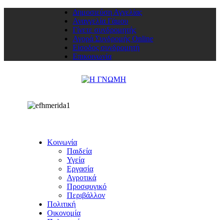
Δημοσιεύση Αγγελίας
Αναγγελία Γάμου
Γίνετε συνδρομητής
Αγορά Συνδρομής Online
Είσοδος συνδρομητή
Επικοινωνία
Κοινωνία
Παιδεία
Υγεία
Εργασία
Αγροτικά
Προσφυγικό
Περιβάλλον
Πολιτική
Οικονομία