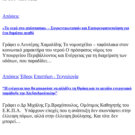
Απόψεις
«Το νερό στο απόσπασμα» – Συγκεντρωτισμός και Εμπορευματοποίηση για
ένα δημόσιο αγαθό
Γράφει ο Λευτέρης Χαμαλίδης Το νομοσχέδιο – ταφόπλακα στον
κοινωνικό χαρακτήρα του νερού Ο πρόσφατος νόμος του
Υπουργείου Περιβάλλοντος και Ενέργειας για τη διαχείριση των
υδάτων, που παραδίδει…
Απόψεις
Έβρος
Επιστήμη - Τεχνολογία
“Η ενέργεια που θα μπορούσε να αλλάξει τη Θράκη και το μεγάλο ενεργειακό
παράδοξο της Αλεξανδρούπολης”
Γράφει ο Δρ Μιχάλης Γρ.Βραχόπουλος, Ομότιμος Καθηγητής του
Ε.Κ.Π.Α. Υπάρχουν εποχές που η ανάπτυξη δεν σκοντάφτει στην
έλλειψη πόρων, αλλά στην έλλειψη βούλησης. Και τότε δεν
μπορεί…