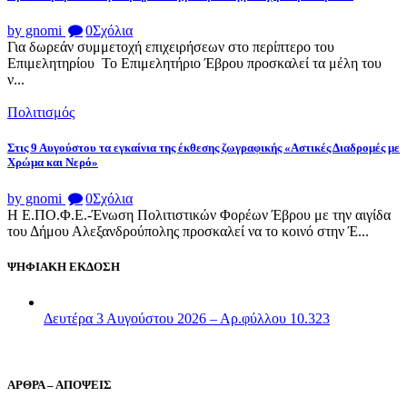
by gnomi
0
Σχόλια
Για δωρεάν συμμετοχή επιχειρήσεων στο περίπτερο του
Επιμελητηρίου Το Επιμελητήριο Έβρου προσκαλεί τα μέλη του
ν...
Πολιτισμός
Στις 9 Αυγούστου τα εγκαίνια της έκθεσης ζωγραφικής «Αστικές Διαδρομές με
Χρώμα και Νερό»
by gnomi
0
Σχόλια
Η Ε.ΠΟ.Φ.Ε.-Ένωση Πολιτιστικών Φορέων Έβρου με την αιγίδα
του Δήμου Αλεξανδρούπολης προσκαλεί να το κοινό στην Έ...
ΨΗΦΙΑΚΗ ΕΚΔΟΣΗ
Δευτέρα 3 Αυγούστου 2026 – Αρ.φύλλου 10.323
ΑΡΘΡΑ – ΑΠΟΨΕΙΣ