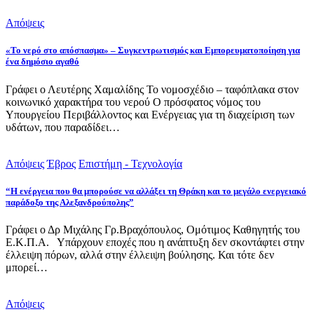
Απόψεις
«Το νερό στο απόσπασμα» – Συγκεντρωτισμός και Εμπορευματοποίηση για
ένα δημόσιο αγαθό
Γράφει ο Λευτέρης Χαμαλίδης Το νομοσχέδιο – ταφόπλακα στον
κοινωνικό χαρακτήρα του νερού Ο πρόσφατος νόμος του
Υπουργείου Περιβάλλοντος και Ενέργειας για τη διαχείριση των
υδάτων, που παραδίδει…
Απόψεις
Έβρος
Επιστήμη - Τεχνολογία
“Η ενέργεια που θα μπορούσε να αλλάξει τη Θράκη και το μεγάλο ενεργειακό
παράδοξο της Αλεξανδρούπολης”
Γράφει ο Δρ Μιχάλης Γρ.Βραχόπουλος, Ομότιμος Καθηγητής του
Ε.Κ.Π.Α. Υπάρχουν εποχές που η ανάπτυξη δεν σκοντάφτει στην
έλλειψη πόρων, αλλά στην έλλειψη βούλησης. Και τότε δεν
μπορεί…
Απόψεις