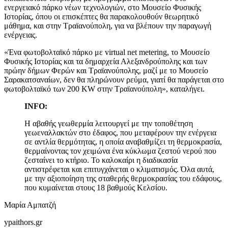
ενεργειακό πάρκο νέων τεχνολογιών, στο Μουσείο Φυσικής
Ιστορίας, όπου οι επισκέπτες θα παρακολουθούν θεωρητικό
μάθημα, και στην Τραϊανούπολη, για να βλέπουν την παραγωγή
ενέργειας.
«Ένα φωτοβολταϊκό πάρκο με virtual net metering, το Μουσείο
Φυσικής Ιστορίας και τα δημαρχεία Αλεξανδρούπολης και των
πρώην δήμων Φερών και Τραϊανούπολης, μαζί με το Μουσείο
Σαρακατσαναίων, δεν θα πληρώνουν ρεύμα, γιατί θα παράγεται στο
φωτοβολταϊκό των 200 KW στην Τραϊανούπολη», καταλήγει.
INFO:
Η αβαθής γεωθερμία λειτουργεί με την τοποθέτηση
γεωεναλλακτών στο έδαφος, που μεταφέρουν την ενέργεια
σε αντλία θερμότητας, η οποία αναβαθμίζει τη θερμοκρασία,
θερμαίνοντας τον χειμώνα ένα κύκλωμα ζεστού νερού που
ζεσταίνει το κτήριο. Το καλοκαίρι η διαδικασία
αντιστρέφεται και επιτυγχάνεται ο κλιματισμός. Όλα αυτά,
με την αξιοποίηση της σταθερής θερμοκρασίας του εδάφους,
που κυμαίνεται στους 18 βαθμούς Κελσίου.
Μαρία Αμπατζή
ypaithors.gr