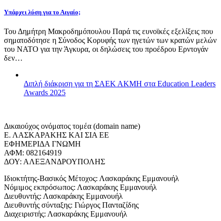
Υπάρχει λύση για το Αιγαίο;
Του Δημήτρη Μακροδημόπουλου Παρά τις ευνοϊκές εξελίξεις που
σηματοδότησε η Σύνοδος Κορυφής των ηγετών των κρατών μελών
του ΝΑΤΟ για την Άγκυρα, οι δηλώσεις του προέδρου Ερντογάν
δεν…
Διπλή διάκριση για τη ΣΑΕΚ ΑΚΜΗ στα Education Leaders
Awards 2025
Δικαιούχος ονόματος τομέα (domain name)
Ε. ΛΑΣΚΑΡΑΚΗΣ ΚΑΙ ΣΙΑ ΕΕ
ΕΦΗΜΕΡΙΔΑ ΓΝΩΜΗ
ΑΦΜ: 082164919
ΔΟΥ: ΑΛΕΞΑΝΔΡΟΥΠΟΛΗΣ
Ιδιοκτήτης-Βασικός Μέτοχος: Λασκαράκης Εμμανουήλ
Νόμιμος εκπρόσωπος: Λασκαράκης Εμμανουήλ
Διευθυντής: Λασκαράκης Εμμανουήλ
Διευθυντής σύνταξης: Γιώργος Πανταζίδης
Διαχειριστής: Λασκαράκης Εμμανουήλ