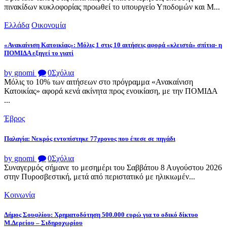
πινακίδων κυκλοφορίας προωθεί το υπουργείο Υποδομών και Μ...
Ελλάδα
Οικονομία
«Ανακαίνιση Κατοικίας»: Μόλις 1 στις 10 αιτήσεις αφορά «κλειστά» σπίτια- η
ΠΟΜΙΔΑ εξηγεί το γιατί
by gnomi
0
Σχόλια
Μόλις το 10% των αιτήσεων στο πρόγραμμα «Ανακαίνιση
Κατοικίας» αφορά κενά ακίνητα προς ενοικίαση, με την ΠΟΜΙΔΑ
...
Έβρος
Παλαγία: Νεκρός εντοπίστηκε 77χρονος που έπεσε σε πηγάδι
by gnomi
0
Σχόλια
Συναγερμός σήμανε το μεσημέρι του Σαββάτου 8 Αυγούστου 2026
στην Πυροσβεστική, μετά από περιστατικό με ηλικιωμέν...
Κοινωνία
Δήμος Σουφλίου: Χρηματοδότηση 500.000 ευρώ για το οδικό δίκτυο
Μ.Δερείου – Σιδηροχωρίου