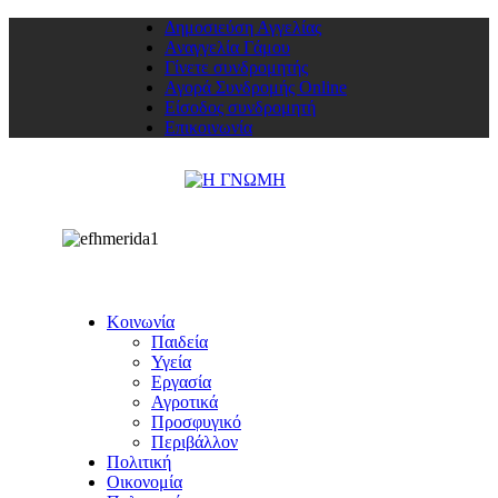
Δημοσιεύση Αγγελίας
Αναγγελία Γάμου
Γίνετε συνδρομητής
Αγορά Συνδρομής Online
Είσοδος συνδρομητή
Επικοινωνία
Κοινωνία
Παιδεία
Υγεία
Εργασία
Αγροτικά
Προσφυγικό
Περιβάλλον
Πολιτική
Οικονομία