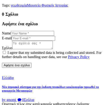
Tags:
γεωθερμία
Μουσείο Φυσικής Ιστορίας
0 Σχόλιο
Αφήστε ένα σχόλιο
Name
E-mail
Σχόλιο
I agree that my submitted data is being collected and stored. For
further details on handling user data, see our
Privacy Policy
Ελλάδα
Νέο ψηφιακό σύστημα για την έκδοση πινακίδων κυκλοφορίας προωθεί το
υπουργείο Μεταφορών
by gnomi
0
Σχόλια
Οριστικό τέλος στις κατά καιρούς καθυστερήσεις έκδοσης