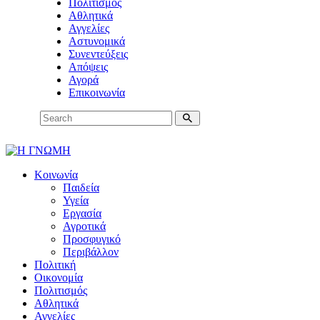
Πολιτισμός
Αθλητικά
Αγγελίες
Αστυνομικά
Συνεντεύξεις
Απόψεις
Αγορά
Επικοινωνία
Κοινωνία
Παιδεία
Υγεία
Εργασία
Αγροτικά
Προσφυγικό
Περιβάλλον
Πολιτική
Οικονομία
Πολιτισμός
Αθλητικά
Αγγελίες