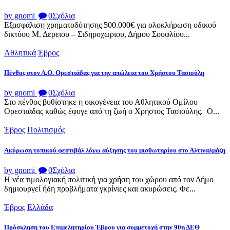
by gnomi
0
Σχόλια
Εξασφάλιση χρηματοδότησης 500.000€ για ολοκλήρωση οδικού
δικτύου Μ. Δερειου – Σιδηροχωριου, Δήμου Σουφλίου...
Αθλητικά
Έβρος
Πένθος στον Α.Ο. Ορεστιάδας για την απώλεια του Χρήστου Τασιούλη
by gnomi
0
Σχόλια
Στο πένθος βυθίστηκε η οικογένεια του Αθλητικού Ομίλου
Ορεστιάδας καθώς έφυγε από τη ζωή ο Χρήστος Τασιούλης. Ο...
Έβρος
Πολιτισμός
Ακύρωση τοπικού φεστιβάλ λόγω αύξησης του μισθωτηρίου στο Αλτιναλμάζη
by gnomi
0
Σχόλια
Η νέα τιμολογιακή πολιτική για χρήση του χώρου από τον Δήμο
δημιουργεί ήδη προβλήματα γκρίνιες και ακυρώσεις. Φε...
Έβρος
Ελλάδα
Πρόσκληση του Επιμελητηρίου Έβρου για συμμετοχή στην 90η ΔΕΘ