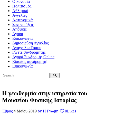
Οικονομία
Πολιτισμός
Αθλητικά
Αγγελίες
Αστυνομικά
Συνεντεύξεις
Απόψεις
Αγορά
Επικοινωνία
Δημοσιεύση Αγγελίας
Αναγγελία Γάμου
Γίνετε συνδρομητής
Αγορά Συνδρομής Online
Είσοδος συνδρομητή
Επικοινωνία
Η γεωθερμία στην υπηρεσία του
Μουσείου Φυσικής Ιστορίας
Έβρος
4 Μαΐου 2019
by Η Γνωμη
0
Likes