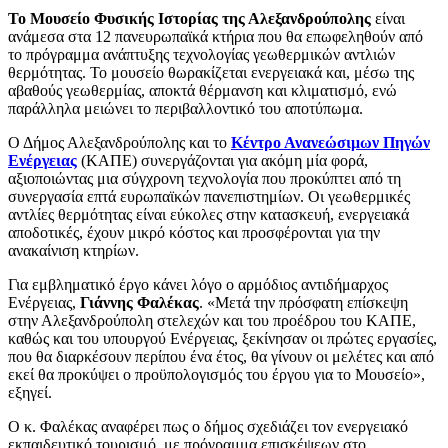
Το Μουσείο Φυσικής Ιστορίας της Αλεξανδρούπολης
είναι
ανάμεσα στα 12 πανευρωπαϊκά κτήρια που θα επωφεληθούν από
το πρόγραμμα ανάπτυξης τεχνολογίας γεωθερμικών αντλιών
θερμότητας. Το μουσείο θωρακίζεται ενεργειακά και, μέσω της
αβαθούς γεωθερμίας, αποκτά θέρμανση και κλιματισμό, ενώ
παράλληλα μειώνει το περιβαλλοντικό του αποτύπωμα.
Ο Δήμος Αλεξανδρούπολης και το
Κέντρο Ανανεώσιμων Πηγών
Ενέργειας
(ΚΑΠΕ) συνεργάζονται για ακόμη μία φορά,
αξιοποιώντας μια σύγχρονη τεχνολογία που προκύπτει από τη
συνεργασία επτά ευρωπαϊκών πανεπιστημίων. Οι γεωθερμικές
αντλίες θερμότητας είναι εύκολες στην κατασκευή, ενεργειακά
αποδοτικές, έχουν μικρό κόστος και προσφέρονται για την
ανακαίνιση κτηρίων.
Για εμβληματικό έργο κάνει λόγο ο αρμόδιος αντιδήμαρχος
Ενέργειας,
Γιάννης Φαλέκας
. «Μετά την πρόσφατη επίσκεψη
στην Αλεξανδρούπολη στελεχών και του προέδρου του ΚΑΠΕ,
καθώς και του υπουργού Ενέργειας, ξεκίνησαν οι πρώτες εργασίες,
που θα διαρκέσουν περίπου ένα έτος, θα γίνουν οι μελέτες και από
εκεί θα προκύψει ο προϋπολογισμός του έργου για το Μουσείο»,
εξηγεί.
Ο κ. Φαλέκας αναφέρει πως ο δήμος σχεδιάζει τον ενεργειακό
εκπαιδευτικό τουρισμό, με πρόγραμμα επισκέψεων στο