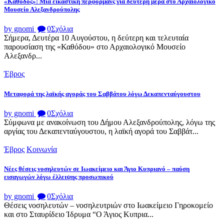
«Κάθοδος»: Μια εικαστική περφορμανς για δεύτερη μέρα στο Αρχαιολογικό
Μουσείο Αλεξανδρούπολης
by gnomi
0
Σχόλια
Σήμερα, Δευτέρα 10 Αυγούστου, η δεύτερη και τελευταία
παρουσίαση της «Καθόδου» στο Αρχαιολογικό Μουσείο
Αλεξανδρ...
Έβρος
Μεταφορά της λαϊκής αγοράς του Σαββάτου λόγω Δεκαπενταύγουστου
by gnomi
0
Σχόλια
Σύμφωνα με ανακοίνωση του Δήμου Αλεξανδρούπολης, λόγω της
αργίας του Δεκαπενταύγουστου, η λαϊκή αγορά του Σαββάτ...
Έβρος
Κοινωνία
Νέες θέσεις νοσηλευτών σε Ιωακείμειο και Άγιο Κυπριανό – παύση
εισαγωγών λόγω έλλειψης προσωπικού
by gnomi
0
Σχόλια
Θέσεις νοσηλευτών – νοσηλευτριών στο Ιωακείμειο Γηροκομείο
και στο Σταυρίδειο Ίδρυμα “Ο Άγιος Κυπρια...