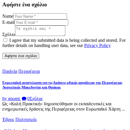
Αφήστε ένα σχόλιο
Name
E-mail
Σχόλιο
I agree that my submitted data is being collected and stored. For
further details on handling user data, see our
Privacy Policy
Παιδεία
Περιφέρεια
Ευρωπαϊκή αναγνώριση για τις δράσεις οδικής ασφάλειας της Περιφέρειας
Ανατολικής Μακεδονίας και Θράκης
by gnomi
0
Σχόλια
Ως «Καλή Πρακτική» δημοσιεύθηκαν οι εκπαιδευτικές και
ενημερωτικές δράσεις της Περιφέρειας στον Ευρωπαϊκό Χάρτη ...
Έβρος
Πολιτισμός