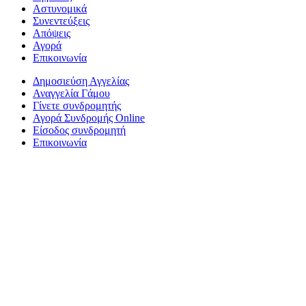
Αστυνομικά
Συνεντεύξεις
Απόψεις
Αγορά
Επικοινωνία
Δημοσιεύση Αγγελίας
Αναγγελία Γάμου
Γίνετε συνδρομητής
Αγορά Συνδρομής Online
Είσοδος συνδρομητή
Επικοινωνία