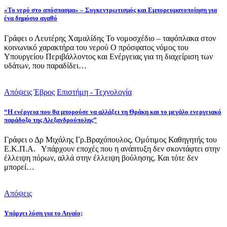
«Το νερό στο απόσπασμα» – Συγκεντρωτισμός και Εμπορευματοποίηση για
ένα δημόσιο αγαθό
Γράφει ο Λευτέρης Χαμαλίδης Το νομοσχέδιο – ταφόπλακα στον
κοινωνικό χαρακτήρα του νερού Ο πρόσφατος νόμος του
Υπουργείου Περιβάλλοντος και Ενέργειας για τη διαχείριση των
υδάτων, που παραδίδει…
Απόψεις
Έβρος
Επιστήμη - Τεχνολογία
“Η ενέργεια που θα μπορούσε να αλλάξει τη Θράκη και το μεγάλο ενεργειακό
παράδοξο της Αλεξανδρούπολης”
Γράφει ο Δρ Μιχάλης Γρ.Βραχόπουλος, Ομότιμος Καθηγητής του
Ε.Κ.Π.Α. Υπάρχουν εποχές που η ανάπτυξη δεν σκοντάφτει στην
έλλειψη πόρων, αλλά στην έλλειψη βούλησης. Και τότε δεν
μπορεί…
Απόψεις
Υπάρχει λύση για το Αιγαίο;