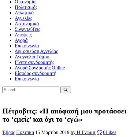
Οικονομία
Πολιτισμός
Αθλητικά
Αγγελίες
Αστυνομικά
Συνεντεύξεις
Απόψεις
Αγορά
Επικοινωνία
Δημοσιεύση Αγγελίας
Αναγγελία Γάμου
Γίνετε συνδρομητής
Αγορά Συνδρομής Online
Είσοδος συνδρομητή
Επικοινωνία
Πέτροβιτς: «Η απόφασή μου προτάσσει
το ‘εμείς’ και όχι το ‘εγώ»
Έβρος
Πολιτική
15 Μαρτίου 2019
by Η Γνωμη
0
Likes