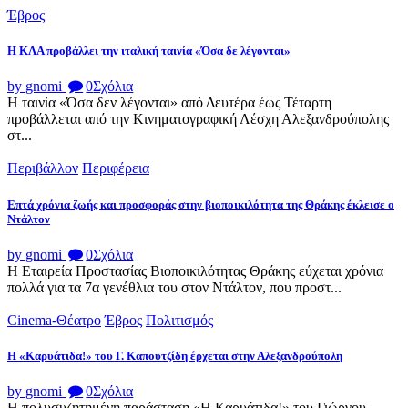
Έβρος
Η ΚΛΑ προβάλλει την ιταλική ταινία «Όσα δε λέγονται»
by gnomi
0
Σχόλια
Η ταινία «Όσα δεν λέγονται» από Δευτέρα έως Τέταρτη
προβάλλεται από την Κινηματογραφική Λέσχη Αλεξανδρούπολης
στ...
Περιβάλλον
Περιφέρεια
Επτά χρόνια ζωής και προσφοράς στην βιοποικιλότητα της Θράκης έκλεισε ο
Ντάλτον
by gnomi
0
Σχόλια
Η Εταιρεία Προστασίας Βιοποικιλότητας Θράκης εύχεται χρόνια
πολλά για τα 7α γενέθλια του στον Ντάλτον, που προστ...
Cinema-Θέατρο
Έβρος
Πολιτισμός
Η «Καρυάτιδα!» του Γ. Καπουτζίδη έρχεται στην Αλεξανδρούπολη
by gnomi
0
Σχόλια
Η πολυσυζητημένη παράσταση «Η Καρυάτιδα!» του Γιώργου