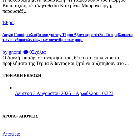
Καπουτζίδη, σε σκηνοθεσία Κατερίνας Μαυρογεώργη,
παρουσιάζ...
Έβρος
Δαγλή Γιασάρ: «Συζήτηση για την Τέρμα Άβαντος με τίτλο: Τα προβλήματα
των συνδημοτών μας, των συνανθρώπων μας»
by gnomi
0
Σχόλια
Ο Δαγλή Γιασάρ, σε ανάρτησή του, θέτει στο επίκεντρο τα
προβλήματα της Τέρμα Άβαντος και ζητά να συζητηθούν στο ...
ΨΗΦΙΑΚΗ ΕΚΔΟΣΗ
Δευτέρα 3 Αυγούστου 2026 – Αρ.φύλλου 10.323
ΑΡΘΡΑ – ΑΠΟΨΕΙΣ
Απόψεις