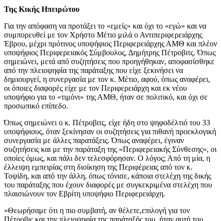
Της Κικής Ηπειρώτου
Για την απόφαση να προτάξει το «εμείς» και όχι το «εγώ» και να
συμπορευθεί με τον Χρήστο Μέτιο μιλά ο Αντιπεριφερειάρχης
Έβρου, μέχρι πρότινος υποψήφιος Περιφερειάρχης ΑΜΘ και πλέον
υποψήφιος Περιφερειακός Σύμβουλος, Δημήτρης Πέτροβιτς. Όπως
σημειώνει, μετά από συζητήσεις που προηγήθηκαν, αποφασίσθηκε
από την πλειοψηφία της παράταξης που είχε ξεκινήσει να
δημιουργεί, η συνεργασία με τον κ. Μέτιο, αφού, όπως αναφέρει,
οι όποιες διαφορές είχε με τον Περιφερειάρχη και εκ νέου
υποψήφιο για το «τιμόνι» της ΑΜΘ, ήταν σε πολιτικό, και όχι σε
προσωπικό επίπεδο.
Όπως σημειώνει ο κ. Πέτροβιτς, είχε ήδη στο ψηφοδέλτιό του 33
υποψήφιους, όταν ξεκίνησαν οι συζητήσεις για πιθανή προεκλογική
συνεργασία με άλλες παρατάξεις. Όπως αναφέρει, έγιναν
συζητήσεις και με την παράταξη της «Περιφερειακής Σύνθεσης», οι
οποίες όμως, και πάλι δεν τελεσφόρησαν. Ο λόγος; Από τη μία, η
έλλειψη εμπειρίας στη διοίκηση της Περιφέρειας από τον κ.
Τοψίδη, και από την άλλη, όπως τόνισε, κάποια στελέχη της δικής
του παράταξης που έχουν διαφορές με συγκεκριμένα στελέχη που
πλαισιώνουν τον Εβρίτη υποψήφιο Περιφερειάρχη.
«Θεωρήσαμε ότι η πιο συμβατή, αν θέλετε,επιλογή για τον
Πέτροβις και την πλειοψηφία της παράταξής του, ήταν αυτή του