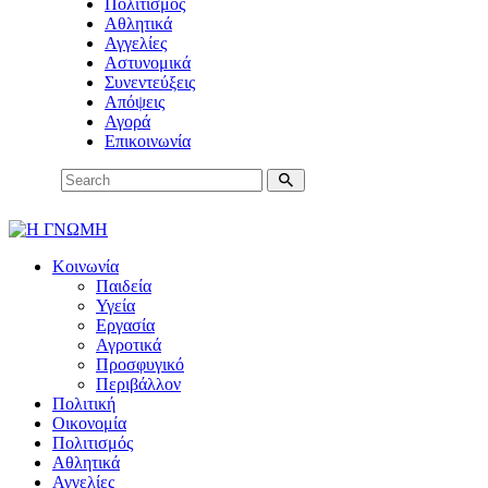
Πολιτισμός
Αθλητικά
Αγγελίες
Αστυνομικά
Συνεντεύξεις
Απόψεις
Αγορά
Επικοινωνία
Κοινωνία
Παιδεία
Υγεία
Εργασία
Αγροτικά
Προσφυγικό
Περιβάλλον
Πολιτική
Οικονομία
Πολιτισμός
Αθλητικά
Αγγελίες