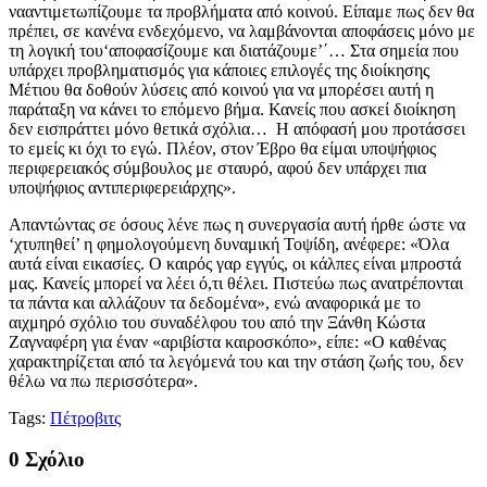
νααντιμετωπίζουμε τα προβλήματα από κοινού. Είπαμε πως δεν θα
πρέπει, σε κανένα ενδεχόμενο, να λαμβάνονται αποφάσεις μόνο με
τη λογική του‘αποφασίζουμε και διατάζουμε’΄… Στα σημεία που
υπάρχει προβληματισμός για κάποιες επιλογές της διοίκησης
Μέτιου θα δοθούν λύσεις από κοινού για να μπορέσει αυτή η
παράταξη να κάνει το επόμενο βήμα. Κανείς που ασκεί διοίκηση
δεν εισπράττει μόνο θετικά σχόλια… Η απόφασή μου προτάσσει
το εμείς κι όχι το εγώ. Πλέον, στον Έβρο θα είμαι υποψήφιος
περιφερειακός σύμβουλος με σταυρό, αφού δεν υπάρχει πια
υποψήφιος αντιπεριφερειάρχης».
Απαντώντας σε όσους λένε πως η συνεργασία αυτή ήρθε ώστε να
‘χτυπηθεί’ η φημολογούμενη δυναμική Τοψίδη, ανέφερε: «Όλα
αυτά είναι εικασίες. Ο καιρός γαρ εγγύς, οι κάλπες είναι μπροστά
μας. Κανείς μπορεί να λέει ό,τι θέλει. Πιστεύω πως ανατρέπονται
τα πάντα και αλλάζουν τα δεδομένα», ενώ αναφορικά με το
αιχμηρό σχόλιο του συναδέλφου του από την Ξάνθη Κώστα
Ζαγναφέρη για έναν «αριβίστα καιροσκόπο», είπε: «Ο καθένας
χαρακτηρίζεται από τα λεγόμενά του και την στάση ζωής του, δεν
θέλω να πω περισσότερα».
Tags:
Πέτροβιτς
0 Σχόλιο