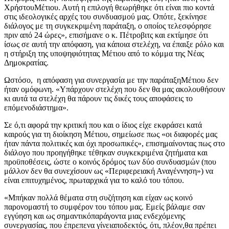
ΧρήστουΜέτιου. Αυτή η επιλογή θεωρήθηκε ότι είναι πιο κοντά
στις ιδεολογικές αρχές του συνδυασμού μας. Οπότε, ξεκίνησε
διάλογος με τη συγκεκριμένη παράταξη, ο οποίος τελεσφόρησε
πριν από 24 ώρες», επισήμανε ο κ. Πέτροβιτς και εκτίμησε ότι
ίσως σε αυτή την απόφαση, για κάποια στελέχη, να έπαιξε ρόλο και
η στήριξη της υποψηφιότητας Μέτιου από το κόμμα της Νέας
Δημοκρατίας.
Ωστόσο, η απόφαση για συνεργασία με την παράταξηΜέτιου δεν
ήταν ομόφωνη. «Υπάρχουν στελέχη που δεν θα μας ακολουθήσουν
κι αυτά τα στελέχη θα πάρουν τις δικές τους αποφάσεις το
επόμενοδιάστημα».
Σε ό,τι αφορά την κριτική που και ο ίδιος είχε εκφράσει κατά
καιρούς για τη διοίκηση Μέτιου, σημείωσε πως «οι διαφορές μας
ήταν πάντα πολιτικές και όχι προσωπικές», επισημαίνοντας πως στο
διάλογο που προηγήθηκε τέθηκαν συγκεκριμένα ζητήματα και
προϋποθέσεις, ώστε ο κοινός δρόμος των δύο συνδυασμών (που
μάλλον δεν θα συνεχίσουν ως «Περιφερειακή Αναγέννηση») να
είναι επιτυχημένος, πρωταρχικά για το καλό του τόπου.
«Μπήκαν πολλά θέματα στη συζήτηση και είχαν ως κοινό
παρονομαστή το συμφέρον του τόπου μας. Εμείς βάλαμε σαν
εγγύηση και ως σημαντικόπαράγοντα μιας ενδεχόμενης
συνεργασίας, που έπρεπενα γίνειαποδεκτός, ότι, πλέον,θα πρέπει