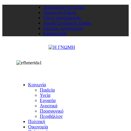
Δημοσιεύση Αγγελίας
Αναγγελία Γάμου
Γίνετε συνδρομητής
Αγορά Συνδρομής Online
Είσοδος συνδρομητή
Επικοινωνία
Κοινωνία
Παιδεία
Υγεία
Εργασία
Αγροτικά
Προσφυγικό
Περιβάλλον
Πολιτική
Οικονομία