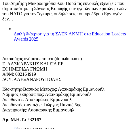
Του Δημήτρη Μακροδημόπουλου Παρά τις ευνοϊκές εξελίξεις που
σηματοδότησε η Σύνοδος Κορυφής των ηγετών των κρατών μελών
του ΝΑΤΟ για την Άγκυρα, οι δηλώσεις του προέδρου Ερντογάν
δεν…
Διπλή διάκριση για τη ΣΑΕΚ ΑΚΜΗ στα Education Leaders
Awards 2025
Δικαιούχος ονόματος τομέα (domain name)
Ε. ΛΑΣΚΑΡΑΚΗΣ ΚΑΙ ΣΙΑ ΕΕ
ΕΦΗΜΕΡΙΔΑ ΓΝΩΜΗ
ΑΦΜ: 082164919
ΔΟΥ: ΑΛΕΞΑΝΔΡΟΥΠΟΛΗΣ
Ιδιοκτήτης-Βασικός Μέτοχος: Λασκαράκης Εμμανουήλ
Νόμιμος εκπρόσωπος: Λασκαράκης Εμμανουήλ
Διευθυντής: Λασκαράκης Εμμανουήλ
Διευθυντής σύνταξης: Γιώργος Πανταζίδης
Διαχειριστής: Λασκαράκης Εμμανουήλ
Αρ. Μ.Η.Τ.: 232167