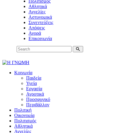
Πολιτισμός
Αθλητικά
Αγγελίες
Αστυνομικά
Συνεντεύξεις
Απόψεις
Αγορά
Επικοινωνία
Κοινωνία
Παιδεία
Υγεία
Εργασία
Αγροτικά
Προσφυγικό
Περιβάλλον
Πολιτική
Οικονομία
Πολιτισμός
Αθλητικά
Αγγελίες