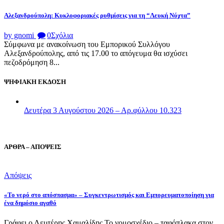
Αλεξανδρούπολη: Κυκλοφοριακές ρυθμίσεις για τη “Λευκή Νύχτα”
by gnomi
0
Σχόλια
Σύμφωνα με ανακοίνωση του Εμπορικού Συλλόγου
Αλεξανδρούπολης, από τις 17.00 το απόγευμα θα ισχύσει
πεζοδρόμηση 8...
ΨΗΦΙΑΚΗ ΕΚΔΟΣΗ
Δευτέρα 3 Αυγούστου 2026 – Αρ.φύλλου 10.323
ΑΡΘΡΑ – ΑΠΟΨΕΙΣ
Απόψεις
«Το νερό στο απόσπασμα» – Συγκεντρωτισμός και Εμπορευματοποίηση για
ένα δημόσιο αγαθό
Γράφει ο Λευτέρης Χαμαλίδης Το νομοσχέδιο – ταφόπλακα στον