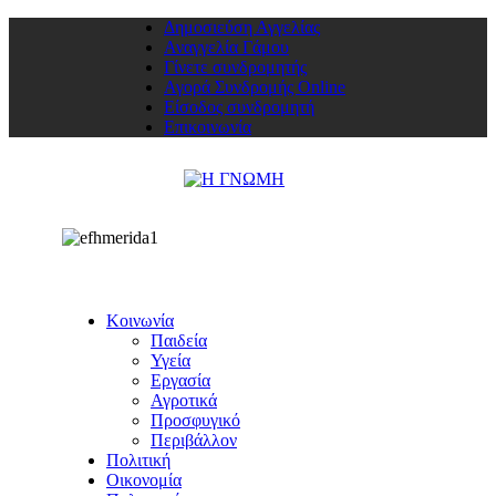
Δημοσιεύση Αγγελίας
Αναγγελία Γάμου
Γίνετε συνδρομητής
Αγορά Συνδρομής Online
Είσοδος συνδρομητή
Επικοινωνία
Κοινωνία
Παιδεία
Υγεία
Εργασία
Αγροτικά
Προσφυγικό
Περιβάλλον
Πολιτική
Οικονομία