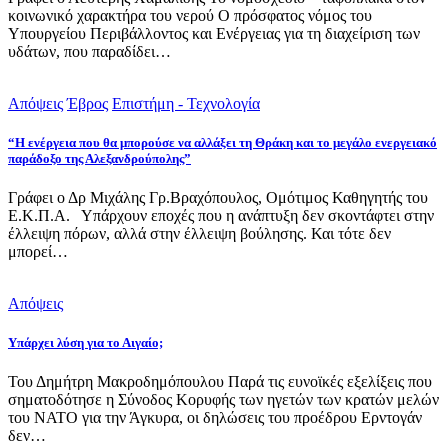
κοινωνικό χαρακτήρα του νερού Ο πρόσφατος νόμος του
Υπουργείου Περιβάλλοντος και Ενέργειας για τη διαχείριση των
υδάτων, που παραδίδει…
Απόψεις
Έβρος
Επιστήμη - Τεχνολογία
“Η ενέργεια που θα μπορούσε να αλλάξει τη Θράκη και το μεγάλο ενεργειακό
παράδοξο της Αλεξανδρούπολης”
Γράφει ο Δρ Μιχάλης Γρ.Βραχόπουλος, Ομότιμος Καθηγητής του
Ε.Κ.Π.Α. Υπάρχουν εποχές που η ανάπτυξη δεν σκοντάφτει στην
έλλειψη πόρων, αλλά στην έλλειψη βούλησης. Και τότε δεν
μπορεί…
Απόψεις
Υπάρχει λύση για το Αιγαίο;
Του Δημήτρη Μακροδημόπουλου Παρά τις ευνοϊκές εξελίξεις που
σηματοδότησε η Σύνοδος Κορυφής των ηγετών των κρατών μελών
του ΝΑΤΟ για την Άγκυρα, οι δηλώσεις του προέδρου Ερντογάν
δεν…