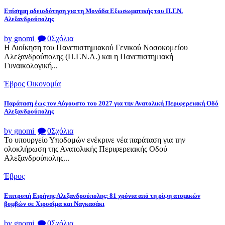
Επίσημη αδειοδότηση για τη Μονάδα Εξωσωματικής του Π.Γ.Ν.
Αλεξανδρούπολης
by gnomi
0
Σχόλια
Η Διοίκηση του Πανεπιστημιακού Γενικού Νοσοκομείου
Αλεξανδρούπολης (Π.Γ.Ν.Α.) και η Πανεπιστημιακή
Γυναικολογική...
Έβρος
Οικονομία
Παράταση έως τον Αύγουστο του 2027 για την Ανατολική Περιφερειακή Οδό
Αλεξανδρούπολης
by gnomi
0
Σχόλια
Το υπουργείο Υποδομών ενέκρινε νέα παράταση για την
ολοκλήρωση της Ανατολικής Περιφερειακής Οδού
Αλεξανδρούπολης...
Έβρος
Επιτροπή Ειρήνης Αλεξανδρούπολης: 81 χρόνια από τη ρίψη ατομικών
βομβών σε Χιροσίμα και Ναγκασάκι
by gnomi
0
Σχόλια