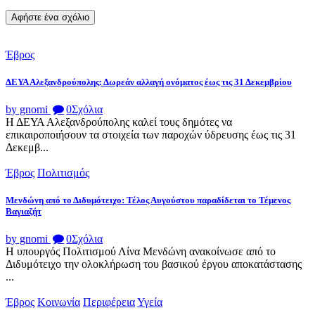
Έβρος
ΔΕΥΑ Αλεξανδρούπολης: Δωρεάν αλλαγή ονόματος έως τις 31 Δεκεμβρίου
by gnomi
0
Σχόλια
Η ΔΕΥΑ Αλεξανδρούπολης καλεί τους δημότες να
επικαιροποιήσουν τα στοιχεία των παροχών ύδρευσης έως τις 31
Δεκεμβ...
Έβρος
Πολιτισμός
Μενδώνη από το Διδυμότειχο: Τέλος Αυγούστου παραδίδεται το Τέμενος
Βαγιαζήτ
by gnomi
0
Σχόλια
Η υπουργός Πολιτισμού Λίνα Μενδώνη ανακοίνωσε από το
Διδυμότειχο την ολοκλήρωση του βασικού έργου αποκατάστασης
...
Έβρος
Κοινωνία
Περιφέρεια
Υγεία