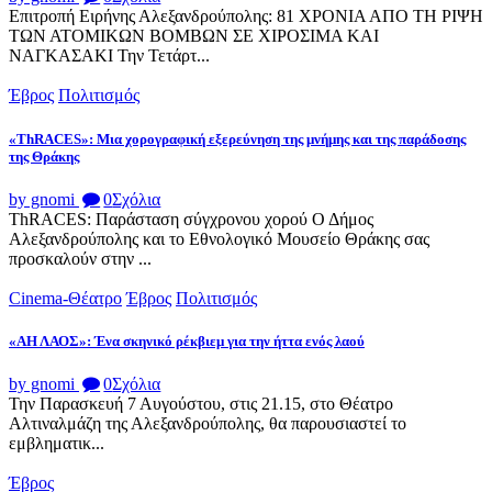
Επιτροπή Ειρήνης Αλεξανδρούπολης: 81 ΧΡΟΝΙΑ ΑΠΟ ΤΗ ΡΙΨΗ
ΤΩΝ ΑΤΟΜΙΚΩΝ ΒΟΜΒΩΝ ΣΕ ΧΙΡΟΣΙΜΑ ΚΑΙ
ΝΑΓΚΑΣΑΚΙ Την Τετάρτ...
Έβρος
Πολιτισμός
«ThRACES»: Μια χορογραφική εξερεύνηση της μνήμης και της παράδοσης
της Θράκης
by gnomi
0
Σχόλια
ThRACES: Παράσταση σύγχρονου χορού Ο Δήμος
Αλεξανδρούπολης και το Εθνολογικό Μουσείο Θράκης σας
προσκαλούν στην ...
Cinema-Θέατρο
Έβρος
Πολιτισμός
«ΑΗ ΛΑΟΣ»: Ένα σκηνικό ρέκβιεμ για την ήττα ενός λαού
by gnomi
0
Σχόλια
Την Παρασκευή 7 Αυγούστου, στις 21.15, στο Θέατρο
Αλτιναλμάζη της Αλεξανδρούπολης, θα παρουσιαστεί το
εμβληματικ...
Έβρος