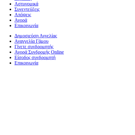
Αστυνομικά
Συνεντεύξεις
Απόψεις
Αγορά
Επικοινωνία
Δημοσιεύση Αγγελίας
Αναγγελία Γάμου
Γίνετε συνδρομητής
Αγορά Συνδρομής Online
Είσοδος συνδρομητή
Επικοινωνία