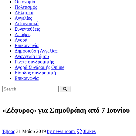
Οικονομία
Πολιτισμός
Αθλητικά
Αγγελίες
Αστυνομικά
Συνεντεύξεις
Απόψεις
Αγορά
Επικοινωνία
Δημοσιεύση Αγγελίας
Αναγγελία Γάμου
Γίνετε συνδρομητής
Αγορά Συνδρομής Online
Είσοδος συνδρομητή
Επικοινωνία
«Ζέφυρος» για Σαμοθράκη από 7 Ιουνίου
Έβρος
31 Μαΐου 2019
by news-room
0
Likes