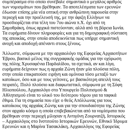
συμπέρασμα στο οποίο συνέβαλε σημαντικά ο μεγάλος αριθμός
των νομισμάτων που βρέθηκαν. Τα αποτελέσματα των ερευνών
έδωσαν επίσης μία νέα οπτική στην ανθρώπινη παρουσία στην
περιοχή και την προέλευσή της, με την άφιξη Ελλήνων να
προσδιορίζεται στα τέλη του 7ου αιώνα π.Χ. όχι από τη
Σαμοθράκη, όπως αρχικά πιστεύονταν, αλλά από τη βόρεια Ιωνία.
Τα ευρήματα δίνουν πληροφορίες και για τη δημογραφική σύσταση
της αποικίας, στην οποία αποδεικνύεται πως υπήρχε σημαντική
ανοχή και αποδοχή απέναντι στους ξένους.
Άλλωστε, σύμφωνα με την αρχαιολόγο της Εφορείας Αρχαιοτήτων
Έβρου, βασικό μέλος της συγγραφικής ομάδας για την οχύρωση
της πόλης Χρυσαφένια Παρδαλίδου, τα σχετικά, αν και λίγα,
ευρήματα δείχνουν πως η αρχαία Ζώνη ήταν μία πλούσια πόλη,
στην οποία επικρατούσε ειρήνη και ομόνοια τόσο μεταξύ των
κατοίκων, όσο και με τους γείτονες, με βασικότερη απειλή τους
πειρατές. Πολύ πλούσιο και διαφωτιστικό, σύμφωνα με τη Σόφη
Ηλιοπούλου, Αρχαιολόγο στο Υπουργείο Πολιτισμού &
Αθλητισμού είναι το υλικό του δεύτερου τόμου για τα ταφικά
έθιμα. Για τη σημασία που είχε ο θεός Απόλλωνας για τους
κατοίκους της αρχαίας Ζώνης και για την σπουδαιότητα της Ζώνης
στον αρχαίο κόσμο η οποία επιβεβαιώνεται από τα νομίσματα που
βρέθηκαν στην περιοχή μίλησαν η Αντιγόνη Ζουρνατζή, Ιστορικός
– Αρχαιολόγος στο Ινστιτούτο Ιστορικών Ερευνών, Εθνικό Ίδρυμα
Ερευνών και η Μαρίνα Τασακλάκη, Αρχαιολόγος της Εφορείας