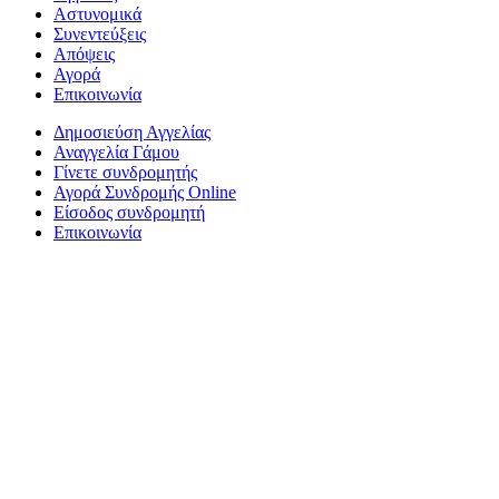
Αστυνομικά
Συνεντεύξεις
Απόψεις
Αγορά
Επικοινωνία
Δημοσιεύση Αγγελίας
Αναγγελία Γάμου
Γίνετε συνδρομητής
Αγορά Συνδρομής Online
Είσοδος συνδρομητή
Επικοινωνία