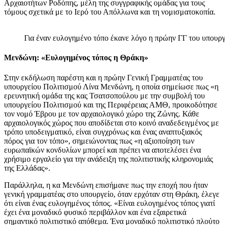
Αρχαιοτήτων Ροδόπης, μέλη της συγγραφικής ομάδας για τους
τόμους σχετικά με το Ιερό του Απόλλωνα και τη νομισματοκοπία.
Για έναν ευλογημένο τόπο έκανε λόγο η πρώην ΓΓ του υπου
Μενδώνη: «Ευλογημένος τόπος η Θράκη»
Στην εκδήλωση παρέστη και η πρώην Γενική Γραμματέας του
υπουργείου Πολιτισμού Λίνα Μενδώνη, η οποία σημείωσε πως «η
ερευνητική ομάδα της κας Τσατσοπούλου με την συμβολή του
υπουργείου Πολιτισμού και της Περιφέρειας ΑΜΘ, προικοδότησε
τον νομό Έβρου με τον αρχαιολογικό χώρο της Ζώνης. Κάθε
αρχαιολογικός χώρος που αποδίδεται στο κοινό αναδεδειγμένος με
τρόπο υποδειγματικό, είναι συγχρόνως και ένας αναπτυξιακός
πόρος για τον τόπο», σημειώνοντας πως «η αξιοποίηση των
ευρωπαϊκών κονδυλίων μπορεί και πρέπει να αποτελέσει ένα
χρήσιμο εργαλείο για την ανάδειξη της πολιτιστικής κληρονομιάς
της Ελλάδας».
Παράλληλα, η κα Μενδώνη επισήμανε πως την εποχή που ήταν
γενική γραμματέας στο υπουργείο, όταν ερχόταν στη Θράκη, έλεγε
ότι είναι ένας ευλογημένος τόπος. «Είναι ευλογημένος τόπος γιατί
έχει ένα μοναδικό φυσικό περιβάλλον και ένα εξαιρετικά
σημαντικό πολιτιστικό απόθεμα. Ένα μοναδικό πολιτιστικό πλούτο