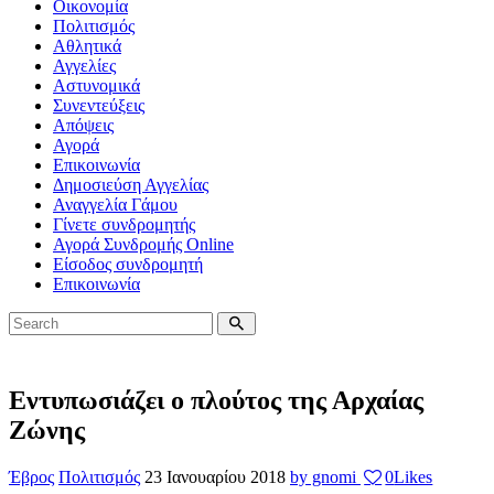
Οικονομία
Πολιτισμός
Αθλητικά
Αγγελίες
Αστυνομικά
Συνεντεύξεις
Απόψεις
Αγορά
Επικοινωνία
Δημοσιεύση Αγγελίας
Αναγγελία Γάμου
Γίνετε συνδρομητής
Αγορά Συνδρομής Online
Είσοδος συνδρομητή
Επικοινωνία
Εντυπωσιάζει ο πλούτος της Αρχαίας
Ζώνης
Έβρος
Πολιτισμός
23 Ιανουαρίου 2018
by gnomi
0
Likes