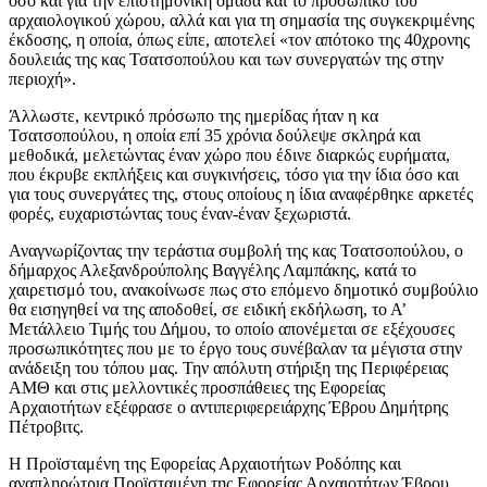
όσο και για την επιστημονική ομάδα και το προσωπικό του
αρχαιολογικού χώρου, αλλά και για τη σημασία της συγκεκριμένης
έκδοσης, η οποία, όπως είπε, αποτελεί «τον απότοκο της 40χρονης
δουλειάς της κας Τσατσοπούλου και των συνεργατών της στην
περιοχή».
Άλλωστε, κεντρικό πρόσωπο της ημερίδας ήταν η κα
Τσατσοπούλου, η οποία επί 35 χρόνια δούλεψε σκληρά και
μεθοδικά, μελετώντας έναν χώρο που έδινε διαρκώς ευρήματα,
που έκρυβε εκπλήξεις και συγκινήσεις, τόσο για την ίδια όσο και
για τους συνεργάτες της, στους οποίους η ίδια αναφέρθηκε αρκετές
φορές, ευχαριστώντας τους έναν-έναν ξεχωριστά.
Αναγνωρίζοντας την τεράστια συμβολή της κας Τσατσοπούλου, ο
δήμαρχος Αλεξανδρούπολης Βαγγέλης Λαμπάκης, κατά το
χαιρετισμό του, ανακοίνωσε πως στο επόμενο δημοτικό συμβούλιο
θα εισηγηθεί να της αποδοθεί, σε ειδική εκδήλωση, το Α’
Μετάλλειο Τιμής του Δήμου, το οποίο απονέμεται σε εξέχουσες
προσωπικότητες που με το έργο τους συνέβαλαν τα μέγιστα στην
ανάδειξη του τόπου μας. Την απόλυτη στήριξη της Περιφέρειας
ΑΜΘ και στις μελλοντικές προσπάθειες της Εφορείας
Αρχαιοτήτων εξέφρασε ο αντιπεριφερειάρχης Έβρου Δημήτρης
Πέτροβιτς.
Η Προϊσταμένη της Εφορείας Αρχαιοτήτων Ροδόπης και
αναπληρώτρια Προϊσταμένη της Εφορείας Αρχαιοτήτων Έβρου