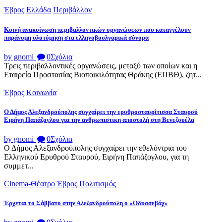
Έβρος
Ελλάδα
Περιβάλλον
Κοινή ανακοίνωση περιβαλλοντικών οργανώσεων που καταγγέλουν
παράνομη υλοτόμηση στα ελληνοβουλγαρικά σύνορα
by gnomi
0
Σχόλια
Τρεις περιβαλλοντικές οργανώσεις, μεταξύ των οποίων και η
Εταιρεία Προστασίας Βιοποικιλότητας Θράκης (ΕΠΒΘ), ζητ...
Έβρος
Κοινωνία
Ο Δήμος Αλεξανδρούπολης συγχαίρει την ερυθροσταυρίτισσα Σταυρού
Ειρήνη Παπάζογλου για την ανθρωπιστικη αποστολή στη Βενεζουέλα
by gnomi
0
Σχόλια
Ο Δήμος Αλεξανδρούπολης συγχαίρει την εθελόντρια του
Ελληνικού Ερυθρού Σταυρού, Ειρήνη Παπάζογλου, για τη
συμμετ...
Cinema-Θέατρο
Έβρος
Πολιτισμός
Έρχεται το Σάββατο στην Αλεξανδρούπολη ο «Οδυσσεβάχ»