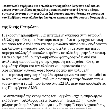
Τα σπουδαία ευρήματα και ο πλούτος της αρχαίας Ζώνης που εδώ και 35
χρόνια εντυπωσιάζουν αρχαιολόγους και επισκέπτες από όλο τον κόσμο,
συγκεντρώνονται στην τετράτομη έκδοση που παρουσιάστηκε το απόγευμα
του Σαββάτου στην Αλεξανδρούπολη, σε κατάμεστη αίθουσα του Νομαρχείου.
της Κικής Ηπειρώτου
Η έκδοση περιλαμβάνει μια εκτεταμένη αναφορά στην ιστορική
εξέλιξη της πόλης, με έναν τόμο αφιερωμένο στην αρχιτεκτονική
του ναού του Απόλλωνα και στο μοναδικό σύνολο των εγχάρακτων
και λίθινων επιγραφών του, που αποτελεί τη μεγαλύτερη μέχρι
σήμερα συλλογή θρακικών κειμένων σε ολόκληρη την βαλκανική.
Οι άλλοι τρεις τόμοι περιλαμβάνουν φωτογραφικό υλικό και
αναλυτική παρουσίαση για την οχύρωση της αρχαίας πόλης, τα
ταφικά της έθιμα και την πλούσια νομισματοκοπία της.
Χρειάστηκαν χιλιάδες ώρες δουλειάς από την πολυμελή
επιστημονική συγγραφική ομάδα προκειμένου να συγκεντρωθεί το
υλικό και να αποτυπωθεί, ενώ καθοριστική για την έκδοση των 4
τόμων ήταν η ένταξη του έργου στο ΕΣΠΑ, μετά από προσπάθειες
της Περιφέρειας ΑΜΘ.
Το συντονισμό της εκδήλωσης του Σαββάτου είχε η επιμελήτρια
εκδόσεων – φιλόλογος Τζένη Κατσαρή – Βαφειάδη, η οποία
μίλησε με θερμά λόγια τόσο για την Επίτιμη Έφορο Αρχαιοτήτων,