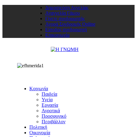
Δημοσιεύση Αγγελίας
Αναγγελία Γάμου
Γίνετε συνδρομητής
Αγορά Συνδρομής Online
Είσοδος συνδρομητή
Επικοινωνία
Κοινωνία
Παιδεία
Υγεία
Εργασία
Αγροτικά
Προσφυγικό
Περιβάλλον
Πολιτική
Οικονομία