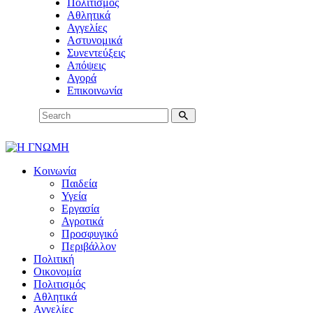
Πολιτισμός
Αθλητικά
Αγγελίες
Αστυνομικά
Συνεντεύξεις
Απόψεις
Αγορά
Επικοινωνία
Κοινωνία
Παιδεία
Υγεία
Εργασία
Αγροτικά
Προσφυγικό
Περιβάλλον
Πολιτική
Οικονομία
Πολιτισμός
Αθλητικά
Αγγελίες