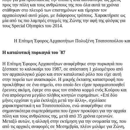
προς την πόλη και τους ανθρώπους της που όλα αυτά τα χρόνια
στάθηκαν στο πλευρό των επιστημόνων και τίμησαν τον
αρχαιολογικό αυτό χώρο, με διάφορους τρόπους. Χαρακτήρισε ως
μία από τις πιο λαμπρές στιγμές της Ζώνης την αφή της φλόγας για
τους Special Olympics του 2014.
Η Επίτιμη Έφορος Αρχαιοτήτων Πολυξένη Τσατσοπούλου και 
Η καταλυτική πυρκαγιά του ΄87
Η Επίτιμη Έφορος Αρχαιοτήτων αναφέρθηκε στην πυρκαγιά που
ξέσπασε το καλοκαίρι του 1987, σε απόσταση 1 χιλιομέτρου από
τον αρχαιολογικό χώρο και στον καταλυτικό ρόλο που είχε αυτή
στην πορεία των ανασκαφών. Η μικρής έκτασης καταστροφή που
προκλήθηκε σε ένα σημείο, στο οποίο δεν είχαν πραγματοποιηθεί
έρευνες ακόμη, έφερε στο φως τον σπάνιο κορμό ενός Κούρου και
ένα απρόσμενα μεγάλο πλήθος κινητών ευρημάτων. «Επί δύο
μήνες ερχόταν η μία έκπληξη μετά την άλλη», σχολίασε
χαρακτηριστικά η κα Τσατσοπούλου, ενώ αναφέρθηκε στα
σημαντικότερα συμπεράσματα που έχουν προκύψει για την αρχαία
πόλη και τους ανθρώπους της, μετά από 35 χρόνια ερευνών.
Μεταξύ αυτών, η αλλαγή στην εκτίμηση για την ονομασία της, που
από τις αρχικές αναφορές σε Μεσημβρία, πλέον μιλάμε για Ζώνη,