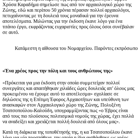
Χρύσα Καραδήμα σημείωσε πως από τον αρχαιολογικό χώρο της
Ζώνης, εδώ και περίπου 50 χρόνια πέρασαν πολλοί αρχαιολόγοι,
πετυχαίνοντας με τη δουλειά τους μοναδικά για την έρευνα
αποτελέσματα. Μιλώντας για την έκδοση έκανε λόγο για ένα
τιτάνιο έργο, εκφράζοντας ευχαριστίες προς όλους όσοι συνέβαλαν
σε αυτό.
Κατάμεστη η αίθουσα του Νομαρχείου. Παρόντες εκπρόσωποι
«Ένα χρέος προς την πόλη και τους ανθρώπους της»
«Πρόκειται για μια έκδοση στην οποία συμμετείχαν πολλοί
συνεργάτες και απαιτήθηκαν χιλιάδες ώρες δουλειάς απ’ όλους μας
προκειμένου να έχουμε αυτό το αποτέλεσμα» σχολίασε σε
δηλώσεις της η Επίτιμη Έφορος Αρχαιοτήτων και υπεύθυνη των
ανασκαφών στον Αρχαιολογικό χώρο της Ζώνης, Πολυξένη
Τσατσοπούλου-Καλούδη, υπογραμμίζοντας πως «ο Έβρος είναι
από τους πιο πλούσιους πολιτισμικά νομούς της χώρας, έχει πολλά
να αναδείξει και χρειάζεται πολλή δουλειά από όλους μας».
Κατά τη διάρκεια της τοποθέτησής της, η κα Τσατσοπούλου έκανε
λόγο για μία προσπάθεια, την οποία η ίδια αισθάνθηκε ως χρέος