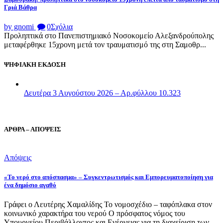
Γριά Βάθρα
by gnomi
0
Σχόλια
Προληπτικά στο Πανεπιστημιακό Νοσοκομείο Αλεξανδρούπολης
μεταφέρθηκε 15χρονη μετά τον τραυματισμό της στη Σαμοθρ...
ΨΗΦΙΑΚΗ ΕΚΔΟΣΗ
Δευτέρα 3 Αυγούστου 2026 – Αρ.φύλλου 10.323
ΑΡΘΡΑ – ΑΠΟΨΕΙΣ
Απόψεις
«Το νερό στο απόσπασμα» – Συγκεντρωτισμός και Εμπορευματοποίηση για
ένα δημόσιο αγαθό
Γράφει ο Λευτέρης Χαμαλίδης Το νομοσχέδιο – ταφόπλακα στον
κοινωνικό χαρακτήρα του νερού Ο πρόσφατος νόμος του
Υπουργείου Περιβάλλοντος και Ενέργειας για τη διαχείριση των