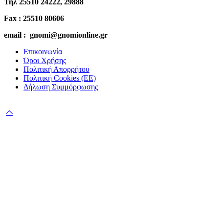
Τηλ 25510 24222, 29888
Fax : 25510 80606
email : gnomi@gnomionline.gr
Επικοινωνία
Όροι Χρήσης
Πολιτική Απορρήτου
Πολιτική Cookies (ΕΕ)
Δήλωση Συμμόρφωσης