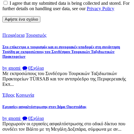
I agree that my submitted data is being collected and stored. For
further details on handling user data, see our
Privacy Policy
Περιφέρεια
Τουρισμός
Στο επίκεντρο ο τουρισμός και οι συνοριακές υποδομές στη συνάντηση
Τοψίδη με εκπροσώπους του Συνδέσμου Τουρκικών Ταξιδιωτικών
Πρακτορείων
by gnomi
0
Σχόλια
Με εκπροσώπους του Συνδέσμου Τουρκικών Ταξιδιωτικών
Πρακτορείων TÜRSAB και τον αντιπρόεδρο της Περιφερειακής
Εκπ...
Έβρος
Κοινωνία
Εργασίες ασφαλτόστρωσης στον Δήμο Ορεστιάδας
by gnomi
0
Σχόλια
Προχωρούν οι εργασίες ασφαλτόστρωσης στο οδικό δίκτυο που
συνδέει τον Βάλτο με τη Μεγάλη Δοξιπάρα, σύμφωνα με αν...