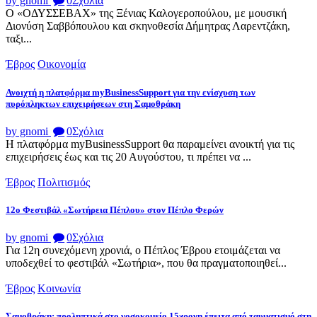
by gnomi
0
Σχόλια
Ο «ΟΔΥΣΣΕΒΑΧ» της Ξένιας Καλογεροπούλου, με μουσική
Διονύση Σαββόπουλου και σκηνοθεσία Δήμητρας Λαρεντζάκη,
ταξι...
Έβρος
Οικονομία
Ανοιχτή η πλατφόρμα myBusinessSupport για την ενίσχυση των
πυρόπληκτων επιχειρήσεων στη Σαμοθράκη
by gnomi
0
Σχόλια
Η πλατφόρμα myBusinessSupport θα παραμείνει ανοικτή για τις
επιχειρήσεις έως και τις 20 Αυγούστου, τι πρέπει να ...
Έβρος
Πολιτισμός
12ο Φεστιβάλ «Σωτήρεια Πέπλου» στον Πέπλο Φερών
by gnomi
0
Σχόλια
Για 12η συνεχόμενη χρονιά, ο Πέπλος Έβρου ετοιμάζεται να
υποδεχθεί το φεστιβάλ «Σωτήρια», που θα πραγματοποιηθεί...
Έβρος
Κοινωνία
Σαμοθράκη: προληπτικά στο νοσοκομείο 15χρονη έπειτα από ταυματισμό στη