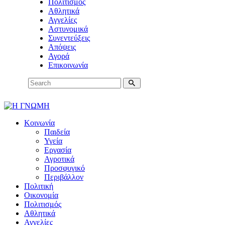
Πολιτισμός
Αθλητικά
Αγγελίες
Αστυνομικά
Συνεντεύξεις
Απόψεις
Αγορά
Επικοινωνία
Κοινωνία
Παιδεία
Υγεία
Εργασία
Αγροτικά
Προσφυγικό
Περιβάλλον
Πολιτική
Οικονομία
Πολιτισμός
Αθλητικά
Αγγελίες