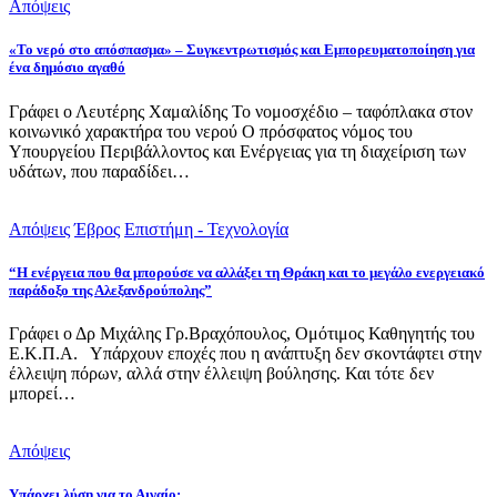
Απόψεις
«Το νερό στο απόσπασμα» – Συγκεντρωτισμός και Εμπορευματοποίηση για
ένα δημόσιο αγαθό
Γράφει ο Λευτέρης Χαμαλίδης Το νομοσχέδιο – ταφόπλακα στον
κοινωνικό χαρακτήρα του νερού Ο πρόσφατος νόμος του
Υπουργείου Περιβάλλοντος και Ενέργειας για τη διαχείριση των
υδάτων, που παραδίδει…
Απόψεις
Έβρος
Επιστήμη - Τεχνολογία
“Η ενέργεια που θα μπορούσε να αλλάξει τη Θράκη και το μεγάλο ενεργειακό
παράδοξο της Αλεξανδρούπολης”
Γράφει ο Δρ Μιχάλης Γρ.Βραχόπουλος, Ομότιμος Καθηγητής του
Ε.Κ.Π.Α. Υπάρχουν εποχές που η ανάπτυξη δεν σκοντάφτει στην
έλλειψη πόρων, αλλά στην έλλειψη βούλησης. Και τότε δεν
μπορεί…
Απόψεις
Υπάρχει λύση για το Αιγαίο;