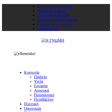
Δημοσιεύση Αγγελίας
Αναγγελία Γάμου
Γίνετε συνδρομητής
Αγορά Συνδρομής Online
Είσοδος συνδρομητή
Επικοινωνία
Κοινωνία
Παιδεία
Υγεία
Εργασία
Αγροτικά
Προσφυγικό
Περιβάλλον
Πολιτική
Οικονομία