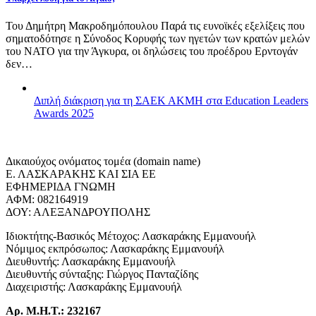
Του Δημήτρη Μακροδημόπουλου Παρά τις ευνοϊκές εξελίξεις που
σηματοδότησε η Σύνοδος Κορυφής των ηγετών των κρατών μελών
του ΝΑΤΟ για την Άγκυρα, οι δηλώσεις του προέδρου Ερντογάν
δεν…
Διπλή διάκριση για τη ΣΑΕΚ ΑΚΜΗ στα Education Leaders
Awards 2025
Δικαιούχος ονόματος τομέα (domain name)
Ε. ΛΑΣΚΑΡΑΚΗΣ ΚΑΙ ΣΙΑ ΕΕ
ΕΦΗΜΕΡΙΔΑ ΓΝΩΜΗ
ΑΦΜ: 082164919
ΔΟΥ: ΑΛΕΞΑΝΔΡΟΥΠΟΛΗΣ
Ιδιοκτήτης-Βασικός Μέτοχος: Λασκαράκης Εμμανουήλ
Νόμιμος εκπρόσωπος: Λασκαράκης Εμμανουήλ
Διευθυντής: Λασκαράκης Εμμανουήλ
Διευθυντής σύνταξης: Γιώργος Πανταζίδης
Διαχειριστής: Λασκαράκης Εμμανουήλ
Αρ. Μ.Η.Τ.: 232167