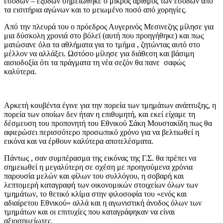
εσόδων – εξόδων σημειώθηκε ο μικρός αριθμός των εσόδων από
τα εισιτήρια αγώνων και το μειωμένο ποσό από χορηγίες.
Από την πλευρά του ο πρόεδρος Αυγερινός Μεσινεζης μίλησε για
μια δύσκολη χρονιά στο βόλεϊ (αυτή που προηγήθηκε) και πως
ματώσανε όλα τα αθλήματα για το τμήμα , ζητώντας αυτό στο
μέλλον να αλλάξει. Ωστόσο μίλησε για διάθεση και βάσιμη
αισιοδοξία ότι τα πράγματα τη νέα σεζόν θα πανε σαφώς
καλύτερα.
Αρκετή κουβέντα έγινε για την πορεία των τμημάτων ανάπτυξης, η
πορεία των οποίων δεν ήταν η επιθυμητή, και εκεί είχαμε τη
δέσμευση του προπονητή του Εθνικού Σάκη Μουστακίδη πως θα
αφιερώσει περισσότερο προσωπικό χρόνο για να βελτιωθεί η
εικόνα και να έρθουν καλύτερα αποτελέσματα.
Πάντως , σαν συμπέρασμα της εικόνας της Γ.Σ. θα πρέπει να
σημειωθεί η μεγαλύτερη σε σχέση με προηγούμενα χρόνια
παρουσία μελών και φίλων του συλλόγου, η σοβαρή και
λεπτομερή καταγραφή των οικονομικών στοιχείων όλων των
τμημάτων, το θετικό κλίμα στην φιλοσοφία του «ενός και
αδιαίρετου Εθνικού» αλλά και η αγωνιστική άνοδος όλων των
τμημάτων και οι επιτυχίες που καταγράφηκαν να είναι
αξιοσημείωτες.