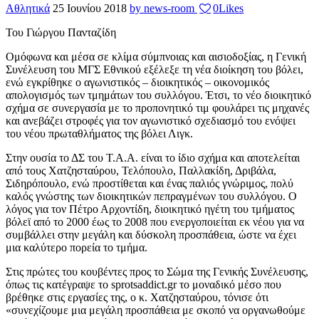
Αθλητικά
25 Ιουνίου 2018
by news-room
0
Likes
Του Γιώργου Πανταζίδη
Ομόφωνα και μέσα σε κλίμα σύμπνοιας και αισιοδοξίας, η Γενική
Συνέλευση του ΜΓΣ Εθνικού εξέλεξε τη νέα διοίκηση του βόλει,
ενώ εγκρίθηκε ο αγωνιστικός – διοικητικός – οικονομικός
απολογισμός των τμημάτων του συλλόγου. Έτσι, το νέο διοικητικό
σχήμα σε συνεργασία με το προπονητικό τιμ φουλάρει τις μηχανές
και ανεβάζει στροφές για τον αγωνιστικό σχεδιασμό του ενόψει
του νέου πρωταθλήματος της βόλει Λιγκ.
Στην ουσία το ΔΣ του Τ.Α.Α. είναι το ίδιο σχήμα και αποτελείται
από τους Χατζησταύρου, Τελόπουλο, Παλλακίδη, Δριβάλα,
Σιδηρόπουλο, ενώ προστίθεται και ένας παλιός γνώριμος, πολύ
καλός γνώστης των διοικητικών πεπραγμένων του συλλόγου. Ο
λόγος για τον Πέτρο Αρχοντίδη, διοικητικό ηγέτη του τμήματος
βόλεϊ από το 2000 έως το 2008 που ενεργοποιείται εκ νέου για να
συμβάλλει στην μεγάλη και δύσκολη προσπάθεια, ώστε να έχει
μια καλύτερο πορεία το τμήμα.
Στις πρώτες του κουβέντες προς το Σώμα της Γενικής Συνέλευσης,
όπως τις κατέγραψε το sprotsaddict.gr το μοναδικό μέσο που
βρέθηκε στις εργασίες της, ο κ. Χατζησταύρου, τόνισε ότι
«συνεχίζουμε μια μεγάλη προσπάθεια με σκοπό να οργανωθούμε