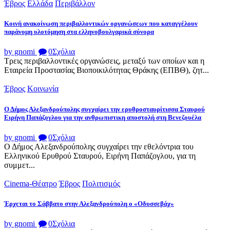
Έβρος
Ελλάδα
Περιβάλλον
Κοινή ανακοίνωση περιβαλλοντικών οργανώσεων που καταγγέλουν
παράνομη υλοτόμηση στα ελληνοβουλγαρικά σύνορα
by gnomi
0
Σχόλια
Τρεις περιβαλλοντικές οργανώσεις, μεταξύ των οποίων και η
Εταιρεία Προστασίας Βιοποικιλότητας Θράκης (ΕΠΒΘ), ζητ...
Έβρος
Κοινωνία
Ο Δήμος Αλεξανδρούπολης συγχαίρει την ερυθροσταυρίτισσα Σταυρού
Ειρήνη Παπάζογλου για την ανθρωπιστικη αποστολή στη Βενεζουέλα
by gnomi
0
Σχόλια
Ο Δήμος Αλεξανδρούπολης συγχαίρει την εθελόντρια του
Ελληνικού Ερυθρού Σταυρού, Ειρήνη Παπάζογλου, για τη
συμμετ...
Cinema-Θέατρο
Έβρος
Πολιτισμός
Έρχεται το Σάββατο στην Αλεξανδρούπολη ο «Οδυσσεβάχ»
by gnomi
0
Σχόλια