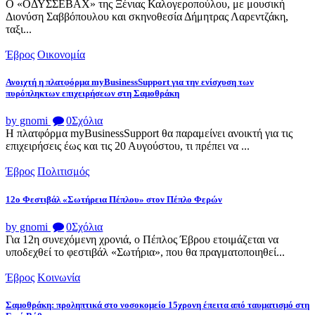
Ο «ΟΔΥΣΣΕΒΑΧ» της Ξένιας Καλογεροπούλου, με μουσική
Διονύση Σαββόπουλου και σκηνοθεσία Δήμητρας Λαρεντζάκη,
ταξι...
Έβρος
Οικονομία
Ανοιχτή η πλατφόρμα myBusinessSupport για την ενίσχυση των
πυρόπληκτων επιχειρήσεων στη Σαμοθράκη
by gnomi
0
Σχόλια
Η πλατφόρμα myBusinessSupport θα παραμείνει ανοικτή για τις
επιχειρήσεις έως και τις 20 Αυγούστου, τι πρέπει να ...
Έβρος
Πολιτισμός
12ο Φεστιβάλ «Σωτήρεια Πέπλου» στον Πέπλο Φερών
by gnomi
0
Σχόλια
Για 12η συνεχόμενη χρονιά, ο Πέπλος Έβρου ετοιμάζεται να
υποδεχθεί το φεστιβάλ «Σωτήρια», που θα πραγματοποιηθεί...
Έβρος
Κοινωνία
Σαμοθράκη: προληπτικά στο νοσοκομείο 15χρονη έπειτα από ταυματισμό στη