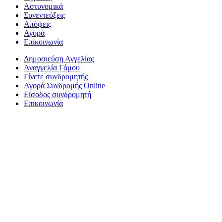
Αστυνομικά
Συνεντεύξεις
Απόψεις
Αγορά
Επικοινωνία
Δημοσιεύση Αγγελίας
Αναγγελία Γάμου
Γίνετε συνδρομητής
Αγορά Συνδρομής Online
Είσοδος συνδρομητή
Επικοινωνία