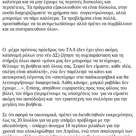
καλύτερα και να μην έχουμε τις περσινές δυσκολίες και
περιπέτειες. Τα πράγματα εξακολουθούν να είναι δύσκολα, στην
ουσία διαχειριζόμαστε τα χρήματα που συγκεντρώνουμε, αλλά
μπορούμε να πάμε καλύτερα. Τα προβλήματα είναι πολλά,
προσπαθούμε να τα αντιμετωπίσουμε αλλά πρέπει να συμβάλλουν
και να συστρατευθουν όλοι».
Ο μέχρι πρότινος πρόεδρος του ΤΑΑ (δεν έχει γίνει ακόμη
κατανομή ρόλων στο νέο ΔΣ) ζήτησε τη συμπαράσταση και τη
στήριξη όλων αφού «μόνοι μας δεν μπορούμε να πετύχουμε,
θέλουμε τη βοήθεια από όλους σας. Σοφοί δεν είμαστε, κάθε ιδέα,
σκέψη είναι αποδεκτή», ενώ δεν παρέλειψε να κάνει και
αυτοκριτική λέγοντας ότι «αποτύχαμε στα παιδικοεφηβικά και θα
λειτουργήσουμε διαφορετικά. Λάθη κάναμε, μαγικό ραβδάκι δεν
έχουμε…». Επίσης, απηύθυνε ευχαριστίες προς τους φίλους του
βόλεϊ, τον δήμο (περιμένουμε τις υποσχέσεις του για να είμαστε
ακόμη πιο αισιόδοξοι) και τον ερασιτέχνη του συλλόγου για την
μεγάλη του βοήθεια.
Σε ότι αφορά τα οικονομικά, πρέπει να διευθετηθούν εκκρεμότητες
έως τις 20 Ιουλίου για να μην υπάρξει πρόβλημα με την
αδειοδότηση – υπάρχει άνοιγμα 18 περίπου χιλιάδων για την
χρονιά που ολοκληρώθηκε τον Απρίλιο, ενώ στον απολογισμό των