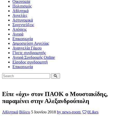
Οικονομία
Πολιτισμός
Αθλητικά
Αγγελίες
Αστυνομικά
Συνεντεύξεις
Απόψεις
Αγορά
Επικοινωνία
Δημοσιεύση Αγγελίας
Αναγγελία Γάμου
Γίνετε συνδρομητής
Αγορά Συνδρομής Online
Είσοδος συνδρομητή
Επικοινωνία
Είπε «όχι» στον ΠΑΟΚ ο Μουστακίδης,
παραμένει στην Αλεξανδρούπολη
Αθλητικά
Βόλευ
5 Ιουνίου 2018
by news-room
0
Likes