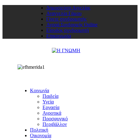
Δημοσιεύση Αγγελίας
Αναγγελία Γάμου
Γίνετε συνδρομητής
Αγορά Συνδρομής Online
Είσοδος συνδρομητή
Επικοινωνία
Κοινωνία
Παιδεία
Υγεία
Εργασία
Αγροτικά
Προσφυγικό
Περιβάλλον
Πολιτική
Οικονομία