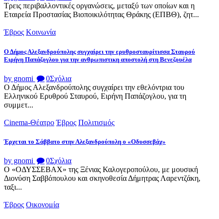
Τρεις περιβαλλοντικές οργανώσεις, μεταξύ των οποίων και η
Εταιρεία Προστασίας Βιοποικιλότητας Θράκης (ΕΠΒΘ), ζητ...
Έβρος
Κοινωνία
Ο Δήμος Αλεξανδρούπολης συγχαίρει την ερυθροσταυρίτισσα Σταυρού
Ειρήνη Παπάζογλου για την ανθρωπιστικη αποστολή στη Βενεζουέλα
by gnomi
0
Σχόλια
Ο Δήμος Αλεξανδρούπολης συγχαίρει την εθελόντρια του
Ελληνικού Ερυθρού Σταυρού, Ειρήνη Παπάζογλου, για τη
συμμετ...
Cinema-Θέατρο
Έβρος
Πολιτισμός
Έρχεται το Σάββατο στην Αλεξανδρούπολη ο «Οδυσσεβάχ»
by gnomi
0
Σχόλια
Ο «ΟΔΥΣΣΕΒΑΧ» της Ξένιας Καλογεροπούλου, με μουσική
Διονύση Σαββόπουλου και σκηνοθεσία Δήμητρας Λαρεντζάκη,
ταξι...
Έβρος
Οικονομία