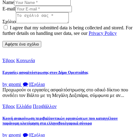
Name
E-mail
Σχόλιο
I agree that my submitted data is being collected and stored. For
further details on handling user data, see our
Privacy Policy
Έβρος
Κοινωνία
Εργασίες ασφαλτόστρωσης στον Δήμο Ορεστιάδας
by gnomi
0
Σχόλια
Προχωρούν οι εργασίες ασφαλτόστρωσης στο οδικό δίκτυο που
συνδέει τον Βάλτο με τη Μεγάλη Δοξιπάρα, σύμφωνα με αν...
Έβρος
Ελλάδα
Περιβάλλον
Κοινή ανακοίνωση περιβαλλοντικών οργανώσεων που καταγγέλουν
παράνομη υλοτόμηση στα ελληνοβουλγαρικά σύνορα
by gnomi
0
Σχόλια