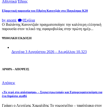
Αθλητικά
Έβρος
Εξαιρετική παρουσία του Εβρίτη Κανοτζιάν στο Παγκόσμιο Κ20
by gnomi
0
Σχόλια
Ο Βαλάντης Κανοντζιάν πραγματοποίησε την καλύτερη ελληνική
παρουσία στον τελικό της σφαιροβολίας στην πρώτη ημέρ...
ΨΗΦΙΑΚΗ ΕΚΔΟΣΗ
Δευτέρα 3 Αυγούστου 2026 – Αρ.φύλλου 10.323
ΑΡΘΡΑ – ΑΠΟΨΕΙΣ
Απόψεις
«Το νερό στο απόσπασμα» – Συγκεντρωτισμός και Εμπορευματοποίηση για
ένα δημόσιο αγαθό
Γράφει ο Λευτέρης Χαμαλίδης Το νομοσχέδιο – ταφόπλακα στον