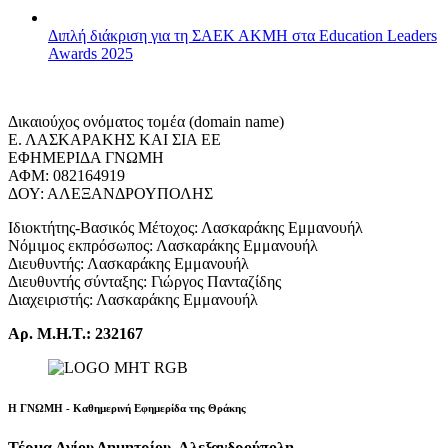
Διπλή διάκριση για τη ΣΑΕΚ ΑΚΜΗ στα Education Leaders
Awards 2025
Δικαιούχος ονόματος τομέα (domain name)
Ε. ΛΑΣΚΑΡΑΚΗΣ ΚΑΙ ΣΙΑ ΕΕ
ΕΦΗΜΕΡΙΔΑ ΓΝΩΜΗ
ΑΦΜ: 082164919
ΔΟΥ: ΑΛΕΞΑΝΔΡΟΥΠΟΛΗΣ
Ιδιοκτήτης-Βασικός Μέτοχος: Λασκαράκης Εμμανουήλ
Νόμιμος εκπρόσωπος: Λασκαράκης Εμμανουήλ
Διευθυντής: Λασκαράκης Εμμανουήλ
Διευθυντής σύνταξης: Γιώργος Πανταζίδης
Διαχειριστής: Λασκαράκης Εμμανουήλ
Αρ. Μ.Η.Τ.: 232167
Η ΓΝΩΜΗ - Καθημερινή Εφημερίδα της Θράκης
Τέρμα Αγίου Δημητρίου, Αλεξανδρούπολη