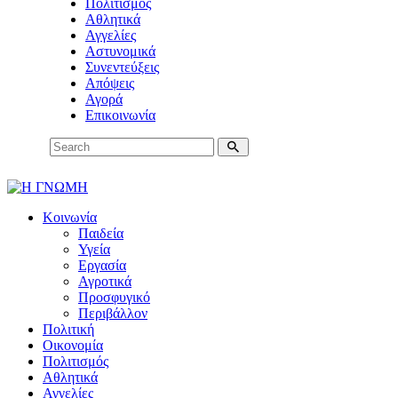
Πολιτισμός
Αθλητικά
Αγγελίες
Αστυνομικά
Συνεντεύξεις
Απόψεις
Αγορά
Επικοινωνία
Κοινωνία
Παιδεία
Υγεία
Εργασία
Αγροτικά
Προσφυγικό
Περιβάλλον
Πολιτική
Οικονομία
Πολιτισμός
Αθλητικά
Αγγελίες