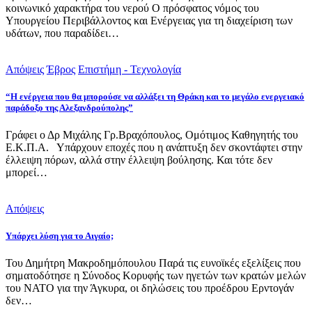
κοινωνικό χαρακτήρα του νερού Ο πρόσφατος νόμος του
Υπουργείου Περιβάλλοντος και Ενέργειας για τη διαχείριση των
υδάτων, που παραδίδει…
Απόψεις
Έβρος
Επιστήμη - Τεχνολογία
“Η ενέργεια που θα μπορούσε να αλλάξει τη Θράκη και το μεγάλο ενεργειακό
παράδοξο της Αλεξανδρούπολης”
Γράφει ο Δρ Μιχάλης Γρ.Βραχόπουλος, Ομότιμος Καθηγητής του
Ε.Κ.Π.Α. Υπάρχουν εποχές που η ανάπτυξη δεν σκοντάφτει στην
έλλειψη πόρων, αλλά στην έλλειψη βούλησης. Και τότε δεν
μπορεί…
Απόψεις
Υπάρχει λύση για το Αιγαίο;
Του Δημήτρη Μακροδημόπουλου Παρά τις ευνοϊκές εξελίξεις που
σηματοδότησε η Σύνοδος Κορυφής των ηγετών των κρατών μελών
του ΝΑΤΟ για την Άγκυρα, οι δηλώσεις του προέδρου Ερντογάν
δεν…