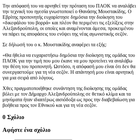
Την απόφασή του να αρνηθεί την πρόταση του ΠΑΟΚ να αναλάβει
την τεχνική του ηγεσία γνωστοποιεί ο Θανάσης Μουστακίδης. Ο
Εβρίτης προπονητής ευχαρίστησε δημόσια την διοίκηση του
«δικεφάλου του βορρά» και πλέον θα περιμένει τις εξελίξεις στην
Αλεξανδρούπολη, οι οποίες και αναμένονται άμεσα, προκειμένου
να πάρει τις αποφάσεις του ενόψει της νέας αγωνιστικής σεζόν.
Σε δήλωσή του ο κ. Μουστακίδης αναφέρει τα εξής:
«Θα ήθελα να ευχαριστήσω δημόσια την διοίκηση της ομάδας του
ΠΑΟΚ για την τιμή που μου έκανε να μου προτείνει να αναλάβω
την θέση του προπονητή. Ωστόσο, η απόφασή μου είναι ότι δεν θα
συνεργαστούμε για τη νέα σεζόν. Η απάντησή μου είναι αρνητική
για μια σειρά από λόγους.
Χθες πραγματοποιήθηκε συνάντηση της διοίκησης της ομάδας
βόλει με τον Δήμαρχο Αλεξανδρούπολης σε θετικό κλίμα και τα
μηνύματα ήταν ιδιαιτέρως αισιόδοξα ως προς την διαβεβαίωση για
βοήθεια προς τον Εθνικού και για τη νέα σεζόν.
0 Σχόλιο
Αφήστε ένα σχόλιο