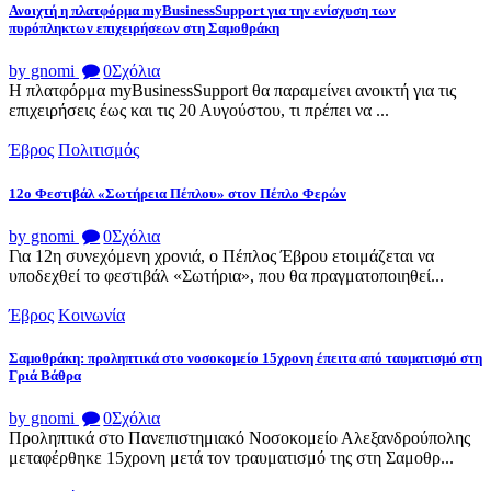
Ανοιχτή η πλατφόρμα myBusinessSupport για την ενίσχυση των
πυρόπληκτων επιχειρήσεων στη Σαμοθράκη
by gnomi
0
Σχόλια
Η πλατφόρμα myBusinessSupport θα παραμείνει ανοικτή για τις
επιχειρήσεις έως και τις 20 Αυγούστου, τι πρέπει να ...
Έβρος
Πολιτισμός
12ο Φεστιβάλ «Σωτήρεια Πέπλου» στον Πέπλο Φερών
by gnomi
0
Σχόλια
Για 12η συνεχόμενη χρονιά, ο Πέπλος Έβρου ετοιμάζεται να
υποδεχθεί το φεστιβάλ «Σωτήρια», που θα πραγματοποιηθεί...
Έβρος
Κοινωνία
Σαμοθράκη: προληπτικά στο νοσοκομείο 15χρονη έπειτα από ταυματισμό στη
Γριά Βάθρα
by gnomi
0
Σχόλια
Προληπτικά στο Πανεπιστημιακό Νοσοκομείο Αλεξανδρούπολης
μεταφέρθηκε 15χρονη μετά τον τραυματισμό της στη Σαμοθρ...