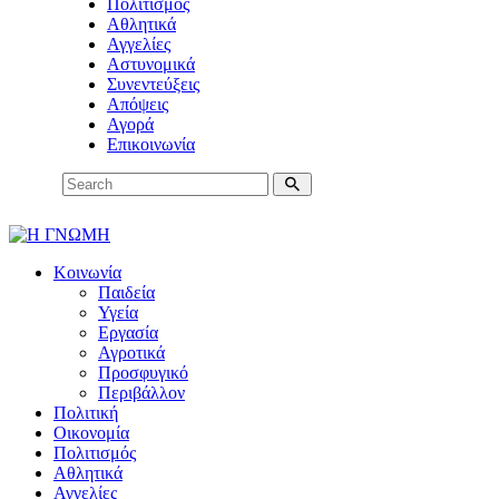
Πολιτισμός
Αθλητικά
Αγγελίες
Αστυνομικά
Συνεντεύξεις
Απόψεις
Αγορά
Επικοινωνία
Κοινωνία
Παιδεία
Υγεία
Εργασία
Αγροτικά
Προσφυγικό
Περιβάλλον
Πολιτική
Οικονομία
Πολιτισμός
Αθλητικά
Αγγελίες