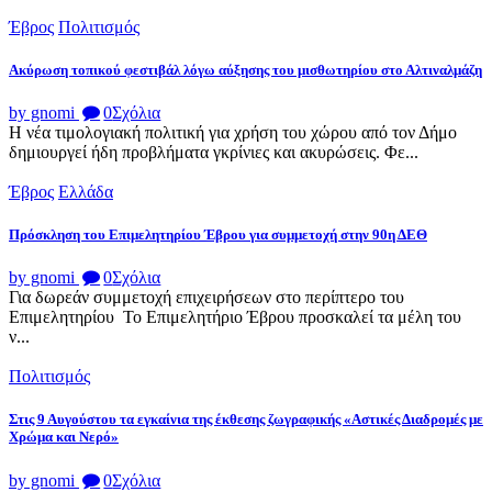
Έβρος
Πολιτισμός
Ακύρωση τοπικού φεστιβάλ λόγω αύξησης του μισθωτηρίου στο Αλτιναλμάζη
by gnomi
0
Σχόλια
Η νέα τιμολογιακή πολιτική για χρήση του χώρου από τον Δήμο
δημιουργεί ήδη προβλήματα γκρίνιες και ακυρώσεις. Φε...
Έβρος
Ελλάδα
Πρόσκληση του Επιμελητηρίου Έβρου για συμμετοχή στην 90η ΔΕΘ
by gnomi
0
Σχόλια
Για δωρεάν συμμετοχή επιχειρήσεων στο περίπτερο του
Επιμελητηρίου Το Επιμελητήριο Έβρου προσκαλεί τα μέλη του
ν...
Πολιτισμός
Στις 9 Αυγούστου τα εγκαίνια της έκθεσης ζωγραφικής «Αστικές Διαδρομές με
Χρώμα και Νερό»
by gnomi
0
Σχόλια