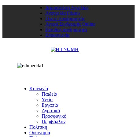
Δημοσιεύση Αγγελίας
Αναγγελία Γάμου
Γίνετε συνδρομητής
Αγορά Συνδρομής Online
Είσοδος συνδρομητή
Επικοινωνία
Κοινωνία
Παιδεία
Υγεία
Εργασία
Αγροτικά
Προσφυγικό
Περιβάλλον
Πολιτική
Οικονομία