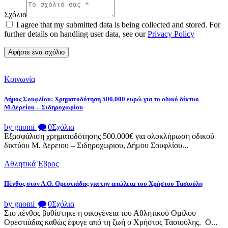
Σχόλιο
I agree that my submitted data is being collected and stored. For
further details on handling user data, see our
Privacy Policy
Κοινωνία
Δήμος Σουφλίου: Χρηματοδότηση 500.000 ευρώ για το οδικό δίκτυο
Μ.Δερείου – Σιδηροχωρίου
by gnomi
0
Σχόλια
Εξασφάλιση χρηματοδότησης 500.000€ για ολοκλήρωση οδικού
δικτύου Μ. Δερειου – Σιδηροχωριου, Δήμου Σουφλίου...
Αθλητικά
Έβρος
Πένθος στον Α.Ο. Ορεστιάδας για την απώλεια του Χρήστου Τασιούλη
by gnomi
0
Σχόλια
Στο πένθος βυθίστηκε η οικογένεια του Αθλητικού Ομίλου
Ορεστιάδας καθώς έφυγε από τη ζωή ο Χρήστος Τασιούλης. Ο...