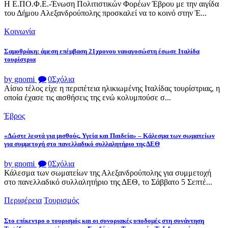
Η Ε.ΠΟ.Φ.Ε.-Ένωση Πολιτιστικών Φορέων Έβρου με την αιγίδα
του Δήμου Αλεξανδρούπολης προσκαλεί να το κοινό στην Έ...
Κοινωνία
Σαμοθράκη: άμεση επέμβαση 21χρονου ναυαγοσώστη έσωσε Ιταλίδα
τουρίστρια
by gnomi
0
Σχόλια
Αίσιο τέλος είχε η περιπέτεια ηλικιωμένης Ιταλίδας τουρίστριας, η
οποία έχασε τις αισθήσεις της ενώ κολυμπούσε σ...
Έβρος
«Δώστε λεφτά για μισθούς, Υγεία και Παιδεία» – Κάλεσμα των σωματείων
για συμμετοχή στο πανελλαδικό συλλαλητήριο της ΔΕΘ
by gnomi
0
Σχόλια
Κάλεσμα των σωματείων της Αλεξανδρούπολης για συμμετοχή
στο πανελλαδικό συλλαλητήριο της ΔΕΘ, το Σάββατο 5 Σεπτέ...
Περιφέρεια
Τουρισμός
Στο επίκεντρο ο τουρισμός και οι συνοριακές υποδομές στη συνάντηση