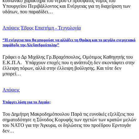
κοινωνικό χαρακτήρα του νερού Ο πρόσφατος νόμος του
Υπουργείου Περιβάλλοντος και Ενέργειας για τη διαχείριση των
υδάτων, που παραδίδει…
Απόψεις
Έβρος
Επιστήμη - Τεχνολογία
“Η ενέργεια που θα μπορούσε να αλλάξει τη Θράκη και το μεγάλο ενεργειακό
παράδοξο της Αλεξανδρούπολης”
Γράφει ο Δρ Μιχάλης Γρ.Βραχόπουλος, Ομότιμος Καθηγητής του
Ε.Κ.Π.Α. Υπάρχουν εποχές που η ανάπτυξη δεν σκοντάφτει στην
έλλειψη πόρων, αλλά στην έλλειψη βούλησης. Και τότε δεν
μπορεί…
Απόψεις
Υπάρχει λύση για το Αιγαίο;
Του Δημήτρη Μακροδημόπουλου Παρά τις ευνοϊκές εξελίξεις που
σηματοδότησε η Σύνοδος Κορυφής των ηγετών των κρατών μελών
του ΝΑΤΟ για την Άγκυρα, οι δηλώσεις του προέδρου Ερντογάν
δεν…