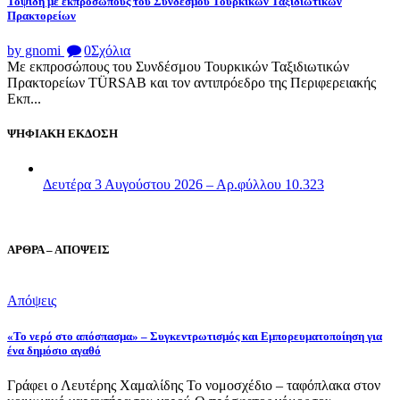
Τοψίδη με εκπροσώπους του Συνδέσμου Τουρκικών Ταξιδιωτικών
Πρακτορείων
by gnomi
0
Σχόλια
Με εκπροσώπους του Συνδέσμου Τουρκικών Ταξιδιωτικών
Πρακτορείων TÜRSAB και τον αντιπρόεδρο της Περιφερειακής
Εκπ...
ΨΗΦΙΑΚΗ ΕΚΔΟΣΗ
Δευτέρα 3 Αυγούστου 2026 – Αρ.φύλλου 10.323
ΑΡΘΡΑ – ΑΠΟΨΕΙΣ
Απόψεις
«Το νερό στο απόσπασμα» – Συγκεντρωτισμός και Εμπορευματοποίηση για
ένα δημόσιο αγαθό
Γράφει ο Λευτέρης Χαμαλίδης Το νομοσχέδιο – ταφόπλακα στον