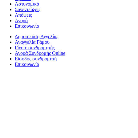
Αστυνομικά
Συνεντεύξεις
Απόψεις
Αγορά
Επικοινωνία
Δημοσιεύση Αγγελίας
Αναγγελία Γάμου
Γίνετε συνδρομητής
Αγορά Συνδρομής Online
Είσοδος συνδρομητή
Επικοινωνία