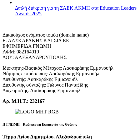
Διπλή διάκριση για τη ΣΑΕΚ ΑΚΜΗ στα Education Leaders
Awards 2025
Δικαιούχος ονόματος τομέα (domain name)
Ε. ΛΑΣΚΑΡΑΚΗΣ ΚΑΙ ΣΙΑ ΕΕ
ΕΦΗΜΕΡΙΔΑ ΓΝΩΜΗ
ΑΦΜ: 082164919
ΔΟΥ: ΑΛΕΞΑΝΔΡΟΥΠΟΛΗΣ
Ιδιοκτήτης-Βασικός Μέτοχος: Λασκαράκης Εμμανουήλ
Νόμιμος εκπρόσωπος: Λασκαράκης Εμμανουήλ
Διευθυντής: Λασκαράκης Εμμανουήλ
Διευθυντής σύνταξης: Γιώργος Πανταζίδης
Διαχειριστής: Λασκαράκης Εμμανουήλ
Αρ. Μ.Η.Τ.: 232167
Η ΓΝΩΜΗ - Καθημερινή Εφημερίδα της Θράκης
Τέρμα Αγίου Δημητρίου, Αλεξανδρούπολη