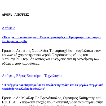
ΑΡΘΡΑ – ΑΠΟΨΕΙΣ
Απόψεις
«Το νερό στο απόσπασμα» – Συγκεντρωτισμός και Εμπορευματοποίηση για
ένα δημόσιο αγαθό
Γράφει ο Λευτέρης Χαμαλίδης Το νομοσχέδιο – ταφόπλακα στον
κοινωνικό χαρακτήρα του νερού Ο πρόσφατος νόμος του
Υπουργείου Περιβάλλοντος και Ενέργειας για τη διαχείριση των
υδάτων, που παραδίδει…
Απόψεις
Έβρος
Επιστήμη - Τεχνολογία
“Η ενέργεια που θα μπορούσε να αλλάξει τη Θράκη και το μεγάλο ενεργειακό
παράδοξο της Αλεξανδρούπολης”
Γράφει ο Δρ Μιχάλης Γρ.Βραχόπουλος, Ομότιμος Καθηγητής του
Ε.Κ.Π.Α. Υπάρχουν εποχές που η ανάπτυξη δεν σκοντάφτει στην