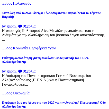
Έβρος
Πολιτισμός
Μενδώνη από το Διδυμότειχο: Τέλος Αυγούστου παραδίδεται το Τέμενος
Βαγιαζήτ
by gnomi
0
Σχόλια
Η υπουργός Πολιτισμού Λίνα Μενδώνη ανακοίνωσε από το
Διδυμότειχο την ολοκλήρωση του βασικού έργου αποκατάστασης
...
Έβρος
Κοινωνία
Περιφέρεια
Υγεία
Επίσημη αδειοδότηση για τη Μονάδα Εξωσωματικής του Π.Γ.Ν.
Αλεξανδρούπολης
by gnomi
0
Σχόλια
Η Διοίκηση του Πανεπιστημιακού Γενικού Νοσοκομείου
Αλεξανδρούπολης (Π.Γ.Ν.Α.) και η Πανεπιστημιακή
Γυναικολογική...
Έβρος
Οικονομία
Παράταση έως τον Αύγουστο του 2027 για την Ανατολική Περιφερειακή Οδό
Αλεξανδρούπολης