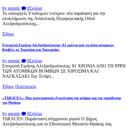
by gnomi
0
Σχόλια
Το υπουργείο Υποδομών ενέκρινε νέα παράταση για την
ολοκλήρωση της Ανατολικής Περιφερειακής Οδού
Αλεξανδρούπολης...
Έβρος
Επιτροπή Ειρήνης Αλεξανδρούπολης: 81 χρόνια από τη ρίψη ατομικών
βομβών σε Χιροσίμα και Ναγκασάκι
by gnomi
0
Σχόλια
Επιτροπή Ειρήνης Αλεξανδρούπολης: 81 ΧΡΟΝΙΑ ΑΠΟ ΤΗ ΡΙΨΗ
ΤΩΝ ΑΤΟΜΙΚΩΝ ΒΟΜΒΩΝ ΣΕ ΧΙΡΟΣΙΜΑ ΚΑΙ
ΝΑΓΚΑΣΑΚΙ Την Τετάρτ...
Έβρος
Πολιτισμός
«ThRACES»: Μια χορογραφική εξερεύνηση της μνήμης και της παράδοσης
της Θράκης
by gnomi
0
Σχόλια
ThRACES: Παράσταση σύγχρονου χορού Ο Δήμος
Αλεξανδρούπολης και το Εθνολογικό Μουσείο Θράκης σας