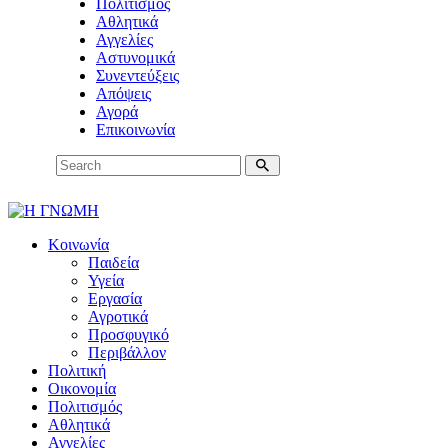
Πολιτισμός
Αθλητικά
Αγγελίες
Αστυνομικά
Συνεντεύξεις
Απόψεις
Αγορά
Επικοινωνία
Κοινωνία
Παιδεία
Υγεία
Εργασία
Αγροτικά
Προσφυγικό
Περιβάλλον
Πολιτική
Οικονομία
Πολιτισμός
Αθλητικά
Αγγελίες