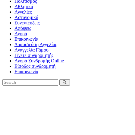
Πολιτισμός
Αθλητικά
Αγγελίες
Αστυνομικά
Συνεντεύξεις
Απόψεις
Αγορά
Επικοινωνία
Δημοσιεύση Αγγελίας
Αναγγελία Γάμου
Γίνετε συνδρομητής
Αγορά Συνδρομής Online
Είσοδος συνδρομητή
Επικοινωνία