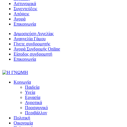
Αστυνομικά
Συνεντεύξεις
Απόψεις
Αγορά
Επικοινωνία
Δημοσιεύση Αγγελίας
Αναγγελία Γάμου
Γίνετε συνδρομητής
Αγορά Συνδρομής Online
Είσοδος συνδρομητή
Επικοινωνία
Κοινωνία
Παιδεία
Υγεία
Εργασία
Αγροτικά
Προσφυγικό
Περιβάλλον
Πολιτική
Οικονομία