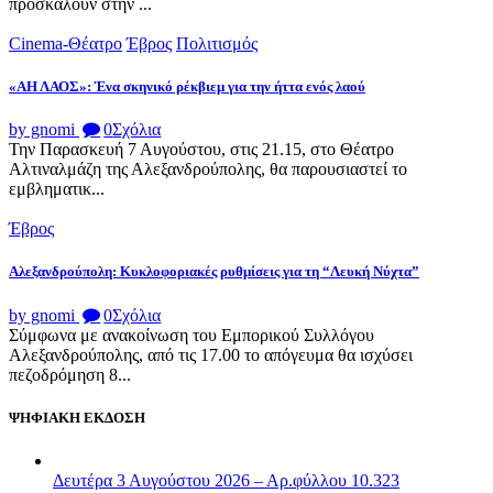
προσκαλούν στην ...
Cinema-Θέατρο
Έβρος
Πολιτισμός
«ΑΗ ΛΑΟΣ»: Ένα σκηνικό ρέκβιεμ για την ήττα ενός λαού
by gnomi
0
Σχόλια
Την Παρασκευή 7 Αυγούστου, στις 21.15, στο Θέατρο
Αλτιναλμάζη της Αλεξανδρούπολης, θα παρουσιαστεί το
εμβληματικ...
Έβρος
Αλεξανδρούπολη: Κυκλοφοριακές ρυθμίσεις για τη “Λευκή Νύχτα”
by gnomi
0
Σχόλια
Σύμφωνα με ανακοίνωση του Εμπορικού Συλλόγου
Αλεξανδρούπολης, από τις 17.00 το απόγευμα θα ισχύσει
πεζοδρόμηση 8...
ΨΗΦΙΑΚΗ ΕΚΔΟΣΗ
Δευτέρα 3 Αυγούστου 2026 – Αρ.φύλλου 10.323