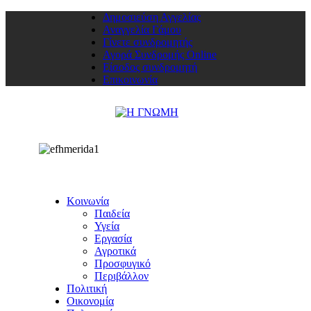
Δημοσιεύση Αγγελίας
Αναγγελία Γάμου
Γίνετε συνδρομητής
Αγορά Συνδρομής Online
Είσοδος συνδρομητή
Επικοινωνία
Κοινωνία
Παιδεία
Υγεία
Εργασία
Αγροτικά
Προσφυγικό
Περιβάλλον
Πολιτική
Οικονομία