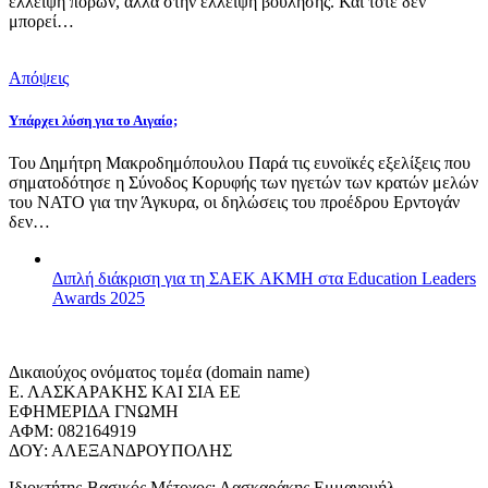
έλλειψη πόρων, αλλά στην έλλειψη βούλησης. Και τότε δεν
μπορεί…
Απόψεις
Υπάρχει λύση για το Αιγαίο;
Του Δημήτρη Μακροδημόπουλου Παρά τις ευνοϊκές εξελίξεις που
σηματοδότησε η Σύνοδος Κορυφής των ηγετών των κρατών μελών
του ΝΑΤΟ για την Άγκυρα, οι δηλώσεις του προέδρου Ερντογάν
δεν…
Διπλή διάκριση για τη ΣΑΕΚ ΑΚΜΗ στα Education Leaders
Awards 2025
Δικαιούχος ονόματος τομέα (domain name)
Ε. ΛΑΣΚΑΡΑΚΗΣ ΚΑΙ ΣΙΑ ΕΕ
ΕΦΗΜΕΡΙΔΑ ΓΝΩΜΗ
ΑΦΜ: 082164919
ΔΟΥ: ΑΛΕΞΑΝΔΡΟΥΠΟΛΗΣ
Ιδιοκτήτης-Βασικός Μέτοχος: Λασκαράκης Εμμανουήλ