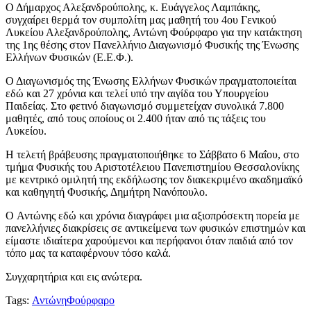
Ο Δήμαρχος Αλεξανδρούπολης, κ. Ευάγγελος Λαμπάκης,
συγχαίρει θερμά τον συμπολίτη μας μαθητή του 4ου Γενικού
Λυκείου Αλεξανδρούπολης, Αντώνη Φούρφαρο για την κατάκτηση
της 1ης θέσης στον Πανελλήνιο Διαγωνισμό Φυσικής της Ένωσης
Ελλήνων Φυσικών (Ε.Ε.Φ.).
Ο Διαγωνισμός της Ένωσης Ελλήνων Φυσικών πραγματοποιείται
εδώ και 27 χρόνια και τελεί υπό την αιγίδα του Υπουργείου
Παιδείας. Στο φετινό διαγωνισμό συμμετείχαν συνολικά 7.800
μαθητές, από τους οποίους οι 2.400 ήταν από τις τάξεις του
Λυκείου.
Η τελετή βράβευσης πραγματοποιήθηκε το Σάββατο 6 Μαΐου, στο
τμήμα Φυσικής του Αριστοτέλειου Πανεπιστημίου Θεσσαλονίκης
με κεντρικό ομιλητή της εκδήλωσης τον διακεκριμένο ακαδημαϊκό
και καθηγητή Φυσικής, Δημήτρη Νανόπουλο.
O Αντώνης εδώ και χρόνια διαγράφει μια αξιοπρόσεκτη πορεία με
πανελλήνιες διακρίσεις σε αντικείμενα των φυσικών επιστημών και
είμαστε ιδιαίτερα χαρούμενοι και περήφανοι όταν παιδιά από τον
τόπο μας τα καταφέρνουν τόσο καλά.
Συγχαρητήρια και εις ανώτερα.
Tags:
Αντώνη
Φούρφαρο