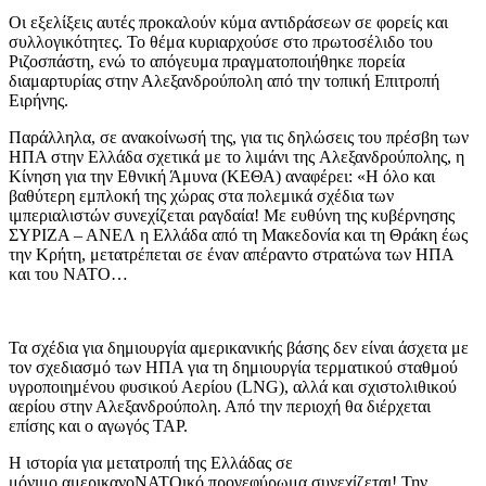
Οι εξελίξεις αυτές προκαλούν κύμα αντιδράσεων σε φορείς και
συλλογικότητες. Το θέμα κυριαρχούσε στο πρωτοσέλιδο του
Ριζοσπάστη, ενώ το απόγευμα πραγματοποιήθηκε πορεία
διαμαρτυρίας στην Αλεξανδρούπολη από την τοπική Επιτροπή
Ειρήνης.
Παράλληλα, σε ανακοίνωσή της, για τις δηλώσεις του πρέσβη των
ΗΠΑ στην Ελλάδα σχετικά με το λιμάνι της Αλεξανδρούπολης, η
Κίνηση για την Εθνική Άμυνα (ΚΕΘΑ) αναφέρει: «Η όλο και
βαθύτερη εμπλοκή της χώρας στα πολεμικά σχέδια των
ιμπεριαλιστών συνεχίζεται ραγδαία! Με ευθύνη της κυβέρνησης
ΣΥΡΙΖΑ – ΑΝΕΛ η Ελλάδα από τη Μακεδονία και τη Θράκη έως
την Κρήτη, μετατρέπεται σε έναν απέραντο στρατώνα των ΗΠΑ
και του ΝΑΤΟ…
Τα σχέδια για δημιουργία αμερικανικής βάσης δεν είναι άσχετα με
τον σχεδιασμό των ΗΠΑ για τη δημιουργία τερματικού σταθμού
υγροποιημένου φυσικού Αερίου (LNG), αλλά και σχιστολιθικού
αερίου στην Αλεξανδρούπολη. Από την περιοχή θα διέρχεται
επίσης και ο αγωγός ΤΑΡ.
Η ιστορία για μετατροπή της Ελλάδας σε
μόνιμο αμερικανοΝΑΤΟικό προγεφύρωμα συνεχίζεται! Την