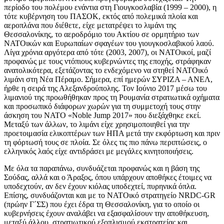
περίοδο του πολέμου ενάντια στη Γιουγκοσλαβία (1999 – 2000), η
τότε κυβέρνηση του ΠΑΣΟΚ, εκτός από πολεμικά πλοία και
αεροπλάνα που διέθετε, είχε μετατρέψει το λιμάνι της
Θεσσαλονίκης, το αεροδρόμιο του Ακτίου σε ορμητήριο των
ΝΑΤΟικών και Ευρωπαίων σφαγέων του γιουγκοσλαβικού λαού.
Λίγα χρόνια αργότερα από τότε (2003, 2007), οι ΝΑΤΟικοί, μαζί
προφανώς με τους ντόπιους κυβερνώντες της εποχής, στράφηκαν
ανατολικότερα, εξετάζοντας το ενδεχόμενο να στηθεί ΝΑΤΟικό
λιμάνι στη Νέα Πέραμο. Σήμερα, επί ημερών ΣΥΡΙΖΑ – ΑΝΕΛ,
ήρθε η σειρά της Αλεξανδρούπολης. Τον Ιούνιο 2017 μέσω του
λιμανιού της προωθήθηκαν προς τη Ρουμανία στρατιωτικά οχήματα
και προσωπικό διάφορων χωρών για τη συμμετοχή τους στην
άσκηση του ΝΑΤΟ «Noble Jump 2017» που διεξάχθηκε εκεί.
Μεταξύ των άλλων, το λιμάνι είχε χρησιμοποιηθεί για την
προετοιμασία ελικοπτέρων των ΗΠΑ μετά την εκφόρτωση και πριν
τη φόρτωσή τους σε πλοία. Σε όλες τις πιο πάνω περιπτώσεις, ο
ελληνικός λαός είχε αντιδράσει με μεγάλες κινητοποιήσεις.
Με όλα τα παραπάνω, συνδυάζεται προφανώς και η βάση της
Σούδας, αλλά και ο Άραξος, όπου υπάρχουν αποθήκες έτοιμες να
υποδεχτούν, αν δεν έχουν κιόλας υποδεχτεί, πυρηνικά όπλα.
Επίσης, συνδυάζονται και με το ΝΑΤΟικό στρατηγείο NRDC-GR
(πρώην Γ΄ΣΣ) που έχει έδρα τη Θεσσαλονίκη, για το οποίο οι
κυβερνήσεις έχουν αναλάβει να εξασφαλίσουν την αποθήκευση,
μεταξύ άλλου, στρατιωτικού εξοπλισμού εκστρατείας και