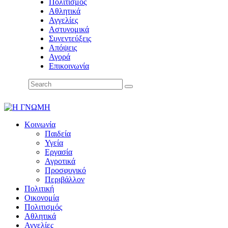
Πολιτισμός
Αθλητικά
Αγγελίες
Αστυνομικά
Συνεντεύξεις
Απόψεις
Αγορά
Επικοινωνία
Κοινωνία
Παιδεία
Υγεία
Εργασία
Αγροτικά
Προσφυγικό
Περιβάλλον
Πολιτική
Οικονομία
Πολιτισμός
Αθλητικά
Αγγελίες