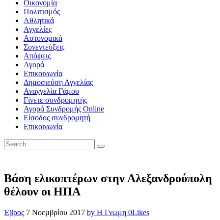
Οικονομία
Πολιτισμός
Αθλητικά
Αγγελίες
Αστυνομικά
Συνεντεύξεις
Απόψεις
Αγορά
Επικοινωνία
Δημοσιεύση Αγγελίας
Αναγγελία Γάμου
Γίνετε συνδρομητής
Αγορά Συνδρομής Online
Είσοδος συνδρομητή
Επικοινωνία
Βάση ελικοπτέρων στην Αλεξανδρούπολη
θέλουν οι ΗΠΑ
Έβρος
7 Νοεμβρίου 2017
by Η Γνωμη
0
Likes