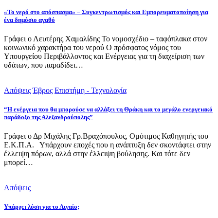
«Το νερό στο απόσπασμα» – Συγκεντρωτισμός και Εμπορευματοποίηση για
ένα δημόσιο αγαθό
Γράφει ο Λευτέρης Χαμαλίδης Το νομοσχέδιο – ταφόπλακα στον
κοινωνικό χαρακτήρα του νερού Ο πρόσφατος νόμος του
Υπουργείου Περιβάλλοντος και Ενέργειας για τη διαχείριση των
υδάτων, που παραδίδει…
Απόψεις
Έβρος
Επιστήμη - Τεχνολογία
“Η ενέργεια που θα μπορούσε να αλλάξει τη Θράκη και το μεγάλο ενεργειακό
παράδοξο της Αλεξανδρούπολης”
Γράφει ο Δρ Μιχάλης Γρ.Βραχόπουλος, Ομότιμος Καθηγητής του
Ε.Κ.Π.Α. Υπάρχουν εποχές που η ανάπτυξη δεν σκοντάφτει στην
έλλειψη πόρων, αλλά στην έλλειψη βούλησης. Και τότε δεν
μπορεί…
Απόψεις
Υπάρχει λύση για το Αιγαίο;