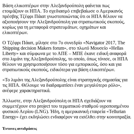
Βάση ελικοπτέρων στην Αλεξανδρούπολη φαίνεται πως
ετοιμάζουν οι ΗΠΑ. Το σχεδιασμό επιβεβαίωσε ο Αμερικανός
πρέσβης Τζέφρι Πάιατ γνωστοποιώντας ότι οι ΗΠΑ θέλουν να
αξιοποιήσουν την Αλεξανδρούπολη για στρατιωτικούς σκοπούς,
κυρίως για τη μεταφορά στρατευμάτων, οχημάτων και
ελικοπτέρων.
Ο Τζέφρι Πάιατ, μίλησε στο 7o συνεδρίο «Navigator 2017, The
Shipping decision Makers forum», στο πλωτό Μουσείο «Hellas
Liberty» και σύμφωνα με το ΑΠΕ – ΜΠΕ έκανε ειδική αναφορά
στο λιμάνι της Αλεξανδρούπολης, το οποίο, όπως τόνισε, οι ΗΠΑ
θέλουν να χρησιμοποιήσουν τόσο για εμπορικούς, όσο και για
στρατιωτικούς σκοπούς, ειδικότερα για βάση ελικοπτέρων.
«Το λιμάνι της Αλεξανδρούπολης είναι στρατηγικής σημασίας για
τις ΗΠΑ. Θέλουμε να διαδραματίσει έναν μεγαλύτερο ρόλο»,
ανέφερε χαρακτηριστικά.
Άλλωστε, στην Αλεξανδρούπολη οι ΗΠΑ σχεδιάζουν να
συμμετέχουν στο project του τερματικού σταθμού υγροποιημένου
φυσικού Αερίου (LNG). Ήδη, η αμερικανική εταιρεία «Tellurian
Energy» έχει εκδηλώσει ενδιαφέρον να εισέλθει στην κοινοπραξία.
Έντονες αντιδράσεις