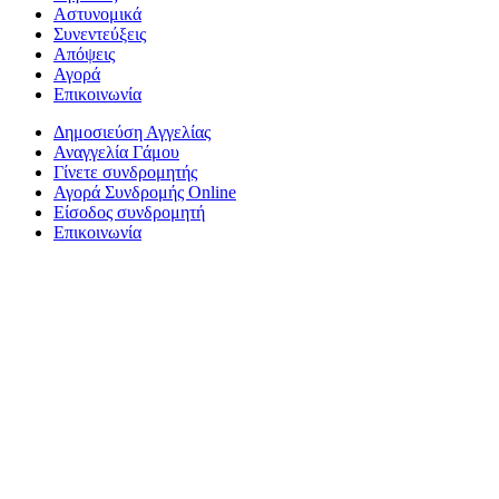
Αστυνομικά
Συνεντεύξεις
Απόψεις
Αγορά
Επικοινωνία
Δημοσιεύση Αγγελίας
Αναγγελία Γάμου
Γίνετε συνδρομητής
Αγορά Συνδρομής Online
Είσοδος συνδρομητή
Επικοινωνία