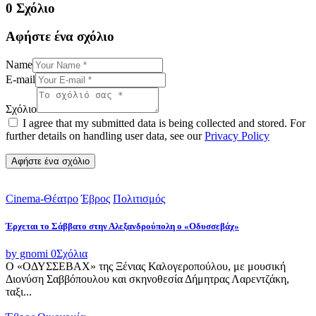
0 Σχόλιο
Αφήστε ένα σχόλιο
Name
E-mail
Σχόλιο
I agree that my submitted data is being collected and stored. For
further details on handling user data, see our
Privacy Policy
Cinema-Θέατρο
Έβρος
Πολιτισμός
Έρχεται το Σάββατο στην Αλεξανδρούπολη ο «Οδυσσεβάχ»
by gnomi
0
Σχόλια
Ο «ΟΔΥΣΣΕΒΑΧ» της Ξένιας Καλογεροπούλου, με μουσική
Διονύση Σαββόπουλου και σκηνοθεσία Δήμητρας Λαρεντζάκη,
ταξι...