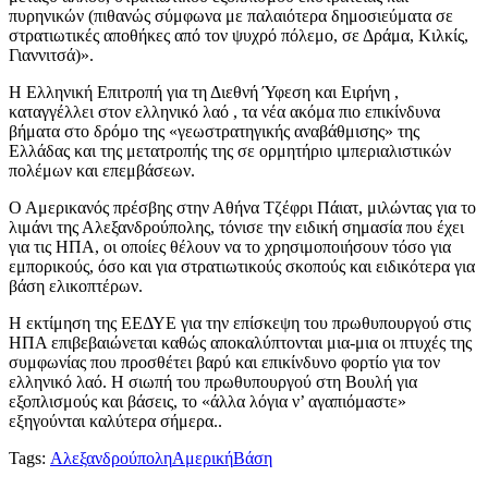
πυρηνικών (πιθανώς σύμφωνα με παλαιότερα δημοσιεύματα σε
στρατιωτικές αποθήκες από τον ψυχρό πόλεμο, σε Δράμα, Κιλκίς,
Γιαννιτσά)».
Η Ελληνική Επιτροπή για τη Διεθνή Ύφεση και Ειρήνη ,
καταγγέλλει στον ελληνικό λαό , τα νέα ακόμα πιο επικίνδυνα
βήματα στο δρόμο της «γεωστρατηγικής αναβάθμισης» της
Ελλάδας και της μετατροπής της σε ορμητήριο ιμπεριαλιστικών
πολέμων και επεμβάσεων.
Ο Αμερικανός πρέσβης στην Αθήνα Τζέφρι Πάιατ, μιλώντας για το
λιμάνι της Αλεξανδρούπολης, τόνισε την ειδική σημασία που έχει
για τις ΗΠΑ, οι οποίες θέλουν να το χρησιμοποιήσουν τόσο για
εμπορικούς, όσο και για στρατιωτικούς σκοπούς και ειδικότερα για
βάση ελικοπτέρων.
Η εκτίμηση της ΕΕΔΥΕ για την επίσκεψη του πρωθυπουργού στις
ΗΠΑ επιβεβαιώνεται καθώς αποκαλύπτονται μια-μια οι πτυχές της
συμφωνίας που προσθέτει βαρύ και επικίνδυνο φορτίο για τον
ελληνικό λαό. Η σιωπή του πρωθυπουργού στη Βουλή για
εξοπλισμούς και βάσεις, το «άλλα λόγια ν’ αγαπιόμαστε»
εξηγούνται καλύτερα σήμερα..
Tags:
Αλεξανδρούπολη
Αμερική
Βάση