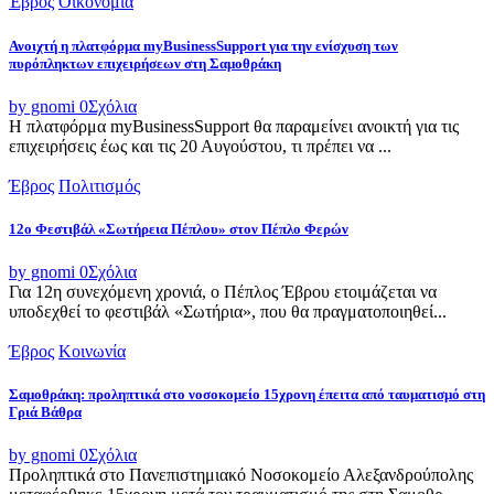
Έβρος
Οικονομία
Ανοιχτή η πλατφόρμα myBusinessSupport για την ενίσχυση των
πυρόπληκτων επιχειρήσεων στη Σαμοθράκη
by gnomi
0
Σχόλια
Η πλατφόρμα myBusinessSupport θα παραμείνει ανοικτή για τις
επιχειρήσεις έως και τις 20 Αυγούστου, τι πρέπει να ...
Έβρος
Πολιτισμός
12ο Φεστιβάλ «Σωτήρεια Πέπλου» στον Πέπλο Φερών
by gnomi
0
Σχόλια
Για 12η συνεχόμενη χρονιά, ο Πέπλος Έβρου ετοιμάζεται να
υποδεχθεί το φεστιβάλ «Σωτήρια», που θα πραγματοποιηθεί...
Έβρος
Κοινωνία
Σαμοθράκη: προληπτικά στο νοσοκομείο 15χρονη έπειτα από ταυματισμό στη
Γριά Βάθρα
by gnomi
0
Σχόλια
Προληπτικά στο Πανεπιστημιακό Νοσοκομείο Αλεξανδρούπολης