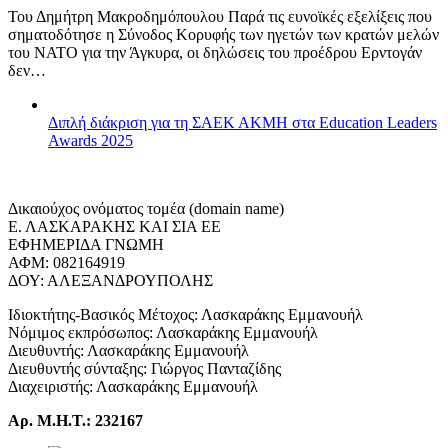
Του Δημήτρη Μακροδημόπουλου Παρά τις ευνοϊκές εξελίξεις που
σηματοδότησε η Σύνοδος Κορυφής των ηγετών των κρατών μελών
του ΝΑΤΟ για την Άγκυρα, οι δηλώσεις του προέδρου Ερντογάν
δεν…
Διπλή διάκριση για τη ΣΑΕΚ ΑΚΜΗ στα Education Leaders
Awards 2025
Δικαιούχος ονόματος τομέα (domain name)
Ε. ΛΑΣΚΑΡΑΚΗΣ ΚΑΙ ΣΙΑ ΕΕ
ΕΦΗΜΕΡΙΔΑ ΓΝΩΜΗ
ΑΦΜ: 082164919
ΔΟΥ: ΑΛΕΞΑΝΔΡΟΥΠΟΛΗΣ
Ιδιοκτήτης-Βασικός Μέτοχος: Λασκαράκης Εμμανουήλ
Νόμιμος εκπρόσωπος: Λασκαράκης Εμμανουήλ
Διευθυντής: Λασκαράκης Εμμανουήλ
Διευθυντής σύνταξης: Γιώργος Πανταζίδης
Διαχειριστής: Λασκαράκης Εμμανουήλ
Αρ. Μ.Η.Τ.: 232167