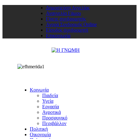
Δημοσιεύση Αγγελίας
Αναγγελία Γάμου
Γίνετε συνδρομητής
Αγορά Συνδρομής Online
Είσοδος συνδρομητή
Επικοινωνία
Κοινωνία
Παιδεία
Υγεία
Εργασία
Αγροτικά
Προσφυγικό
Περιβάλλον
Πολιτική
Οικονομία