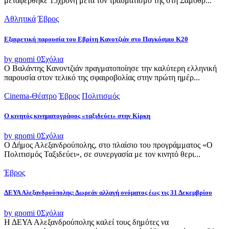
μεταφέρθηκε 15χρονη μετά τον τραυματισμό της στη Σαμοθρ...
Αθλητικά
Έβρος
Εξαιρετική παρουσία του Εβρίτη Κανοτζιάν στο Παγκόσμιο Κ20
by gnomi
0
Σχόλια
Ο Βαλάντης Κανοντζιάν πραγματοποίησε την καλύτερη ελληνική
παρουσία στον τελικό της σφαιροβολίας στην πρώτη ημέρ...
Cinema-Θέατρο
Έβρος
Πολιτισμός
Ο κινητός κινηματογράφος «ταξιδεύει» στην Κίρκη
by gnomi
0
Σχόλια
Ο Δήμος Αλεξανδρούπολης, στο πλαίσιο του προγράμματος «Ο
Πολιτισμός Ταξιδεύει», σε συνεργασία με τον κινητό θερι...
Έβρος
ΔΕΥΑ Αλεξανδρούπολης: Δωρεάν αλλαγή ονόματος έως τις 31 Δεκεμβρίου
by gnomi
0
Σχόλια
Η ΔΕΥΑ Αλεξανδρούπολης καλεί τους δημότες να