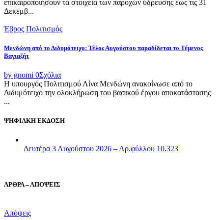
επικαιροποιήσουν τα στοιχεία των παροχών ύδρευσης έως τις 31
Δεκεμβ...
Έβρος
Πολιτισμός
Μενδώνη από το Διδυμότειχο: Τέλος Αυγούστου παραδίδεται το Τέμενος
Βαγιαζήτ
by gnomi
0
Σχόλια
Η υπουργός Πολιτισμού Λίνα Μενδώνη ανακοίνωσε από το
Διδυμότειχο την ολοκλήρωση του βασικού έργου αποκατάστασης
...
ΨΗΦΙΑΚΗ ΕΚΔΟΣΗ
Δευτέρα 3 Αυγούστου 2026 – Αρ.φύλλου 10.323
ΑΡΘΡΑ – ΑΠΟΨΕΙΣ
Απόψεις