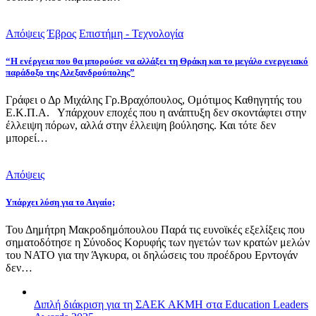
Απόψεις
Έβρος
Επιστήμη - Τεχνολογία
“Η ενέργεια που θα μπορούσε να αλλάξει τη Θράκη και το μεγάλο ενεργειακό
παράδοξο της Αλεξανδρούπολης”
Γράφει ο Δρ Μιχάλης Γρ.Βραχόπουλος, Ομότιμος Καθηγητής του
Ε.Κ.Π.Α. Υπάρχουν εποχές που η ανάπτυξη δεν σκοντάφτει στην
έλλειψη πόρων, αλλά στην έλλειψη βούλησης. Και τότε δεν
μπορεί…
Απόψεις
Υπάρχει λύση για το Αιγαίο;
Του Δημήτρη Μακροδημόπουλου Παρά τις ευνοϊκές εξελίξεις που
σηματοδότησε η Σύνοδος Κορυφής των ηγετών των κρατών μελών
του ΝΑΤΟ για την Άγκυρα, οι δηλώσεις του προέδρου Ερντογάν
δεν…
Διπλή διάκριση για τη ΣΑΕΚ ΑΚΜΗ στα Education Leaders