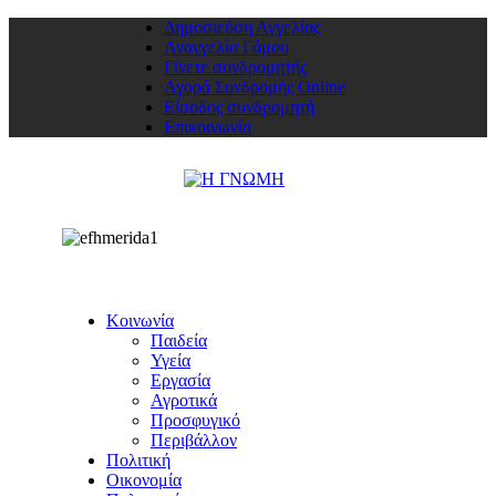
Δημοσιεύση Αγγελίας
Αναγγελία Γάμου
Γίνετε συνδρομητής
Αγορά Συνδρομής Online
Είσοδος συνδρομητή
Επικοινωνία
Κοινωνία
Παιδεία
Υγεία
Εργασία
Αγροτικά
Προσφυγικό
Περιβάλλον
Πολιτική
Οικονομία