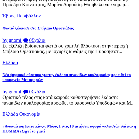
Πρόεδρο Κοινότητας, Μαρίνα Δαρούση. Θα ήθελα να ενημερ...
Έβρος
Περιβάλλον
Φωτιά ξέσπασε στο Σπήλαιο Ορεστιάδας
by gnomi
0
Σχόλια
Σε εξέλιξη βρίσκεται φωτιά σε χαμηλή βλάστηση στην περιοχή
Σπήλαιο Ορεστιάδας, με ισχυρές δυνάμεις της Πυροσβεστ...
Ελλάδα
Νέο ψηφιακό σύστημα για την έκδοση πινακίδων κυκλοφορίας προωθεί το
υπουργείο Μεταφορών
by gnomi
0
Σχόλια
Οριστικό τέλος στις κατά καιρούς καθυστερήσεις έκδοσης
πινακίδων κυκλοφορίας προωθεί το υπουργείο Υποδομών και Μ...
Ελλάδα
Οικονομία
«Ανακαίνιση Κατοικίας»: Μόλις 1 στις 10 αιτήσεις αφορά «κλειστά» σπίτια- η
ΠΟΜΙΔΑ εξηγεί το γιατί