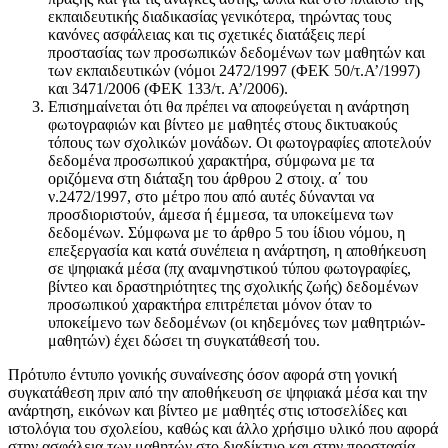
εκπαιδευτικής διαδικασίας γενικότερα, τηρώντας τους
κανόνες ασφάλειας και τις σχετικές διατάξεις περί
προστασίας των προσωπικών δεδομένων των μαθητών και
των εκπαιδευτικών (νόμοι 2472/1997 (ΦΕΚ 50/τ.Α’/1997)
και 3471/2006 (ΦΕΚ 133/τ. Α’/2006).
Επισημαίνεται ότι θα πρέπει να αποφεύγεται η ανάρτηση
φωτογραφιών και βίντεο με μαθητές στους δικτυακούς
τόπους των σχολικών μονάδων. Οι φωτογραφίες αποτελούν
δεδομένα προσωπικού χαρακτήρα, σύμφωνα με τα
οριζόμενα στη διάταξη του άρθρου 2 στοιχ. α΄ του
ν.2472/1997, στο μέτρο που από αυτές δύνανται να
προσδιοριστούν, άμεσα ή έμμεσα, τα υποκείμενα των
δεδομένων. Σύμφωνα με το άρθρο 5 του ίδιου νόμου, η
επεξεργασία και κατά συνέπεια η ανάρτηση, η αποθήκευση
σε ψηφιακά μέσα (πχ αναμνηστικού τύπου φωτογραφίες,
βίντεο και δραστηριότητες της σχολικής ζωής) δεδομένων
προσωπικού χαρακτήρα επιτρέπεται μόνον όταν το
υποκείμενο των δεδομένων (οι κηδεμόνες των μαθητριών-
μαθητών) έχει δώσει τη συγκατάθεσή του.
Πρότυπο έντυπο γονικής συναίνεσης όσον αφορά στη γονική
συγκατάθεση πριν από την αποθήκευση σε ψηφιακά μέσα και την
ανάρτηση, εικόνων και βίντεο με μαθητές στις ιστοσελίδες και
ιστολόγια του σχολείου, καθώς και άλλο χρήσιμο υλικό που αφορά
στην ασφάλεια των μαθητών στο διαδίκτυο και στην προστασία