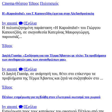
Cinema-Θέατρο
Έβρος
Πολιτισμός
Η «Καρυάτιδα!» του Γ. Καπουτζίδη έρχεται στην Αλεξανδρούπολη
by gnomi
0
Σχόλια
Η πολυσυζητημένη παράσταση «Η Καρυάτιδα!» του Γιώργου
Καπουτζίδη, σε σκηνοθεσία Κατερίνας Μαυρογεώργη,
παρουσιάζ...
Έβρος
Δαγλή Γιασάρ: «Συζήτηση για την Τέρμα Άβαντος με τίτλο: Τα προβλήματα
των συνδημοτών μας, των συνανθρώπων μας»
by gnomi
0
Σχόλια
Ο Δαγλή Γιασάρ, σε ανάρτησή του, θέτει στο επίκεντρο τα
προβλήματα της Τέρμα Άβαντος και ζητά να συζητηθούν στο ...
Έβρος
Πέπλος: ενημέρωση για τη βλάβη στον εξωτερικό φωτισμό του χωριού
by gnomi
0
Σχόλια
Ενημέρωση προς τους κατοίκους του οικισμού Πέπλου από την