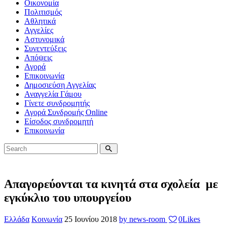
Οικονομία
Πολιτισμός
Αθλητικά
Αγγελίες
Αστυνομικά
Συνεντεύξεις
Απόψεις
Αγορά
Επικοινωνία
Δημοσιεύση Αγγελίας
Αναγγελία Γάμου
Γίνετε συνδρομητής
Αγορά Συνδρομής Online
Είσοδος συνδρομητή
Επικοινωνία
Απαγορεύονται τα κινητά στα σχολεία με
εγκύκλιο του υπουργείου
Ελλάδα
Κοινωνία
25 Ιουνίου 2018
by news-room
0
Likes