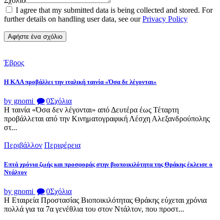
Σχόλιο
I agree that my submitted data is being collected and stored. For
further details on handling user data, see our
Privacy Policy
Έβρος
Η ΚΛΑ προβάλλει την ιταλική ταινία «Όσα δε λέγονται»
by gnomi
0
Σχόλια
Η ταινία «Όσα δεν λέγονται» από Δευτέρα έως Τέταρτη
προβάλλεται από την Κινηματογραφική Λέσχη Αλεξανδρούπολης
στ...
Περιβάλλον
Περιφέρεια
Επτά χρόνια ζωής και προσφοράς στην βιοποικιλότητα της Θράκης έκλεισε ο
Ντάλτον
by gnomi
0
Σχόλια
Η Εταιρεία Προστασίας Βιοποικιλότητας Θράκης εύχεται χρόνια
πολλά για τα 7α γενέθλια του στον Ντάλτον, που προστ...