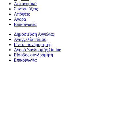
Αστυνομικά
Συνεντεύξεις
Απόψεις
Αγορά
Επικοινωνία
Δημοσιεύση Αγγελίας
Αναγγελία Γάμου
Γίνετε συνδρομητής
Αγορά Συνδρομής Online
Είσοδος συνδρομητή
Επικοινωνία