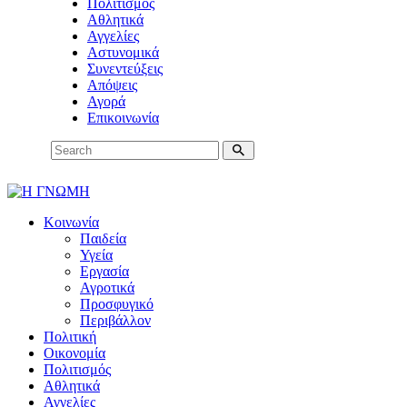
Πολιτισμός
Αθλητικά
Αγγελίες
Αστυνομικά
Συνεντεύξεις
Απόψεις
Αγορά
Επικοινωνία
Κοινωνία
Παιδεία
Υγεία
Εργασία
Αγροτικά
Προσφυγικό
Περιβάλλον
Πολιτική
Οικονομία
Πολιτισμός
Αθλητικά
Αγγελίες