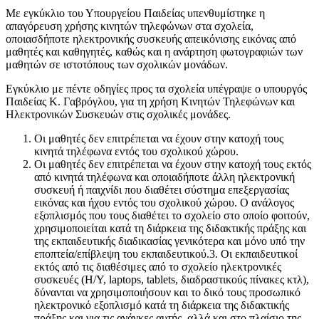
Με εγκύκλιο του Υπουργείου Παιδείας υπενθυμίστηκε η
απαγόρευση χρήσης κινητών τηλεφώνων στα σχολεία,
οποιασδήποτε ηλεκτρονικής συσκευής απεικόνισης εικόνας από
μαθητές και καθηγητές, καθώς και η ανάρτηση φωτογραφιών των
μαθητών σε ιστοτόπους των σχολικών μονάδων.
Εγκύκλιο με πέντε οδηγίες προς τα σχολεία υπέγραψε ο υπουργός
Παιδείας Κ. Γαβρόγλου, για τη χρήση Κινητών Τηλεφώνων και
Ηλεκτρονικών Συσκευών στις σχολικές μονάδες.
Οι μαθητές δεν επιτρέπεται να έχουν στην κατοχή τους
κινητά τηλέφωνα εντός του σχολικού χώρου.
Οι μαθητές δεν επιτρέπεται να έχουν στην κατοχή τους εκτός
από κινητά τηλέφωνα και οποιαδήποτε άλλη ηλεκτρονική
συσκευή ή παιχνίδι που διαθέτει σύστημα επεξεργασίας
εικόνας και ήχου εντός του σχολικού χώρου. Ο ανάλογος
εξοπλισμός που τους διαθέτει το σχολείο στο οποίο φοιτούν,
χρησιμοποιείται κατά τη διάρκεια της διδακτικής πράξης και
της εκπαιδευτικής διαδικασίας γενικότερα και μόνο υπό την
εποπτεία/επίβλεψη του εκπαιδευτικού.3. Οι εκπαιδευτικοί
εκτός από τις διαθέσιμες από το σχολείο ηλεκτρονικές
συσκευές (H/Y, laptops, tablets, διαδραστικούς πίνακες κτλ),
δύνανται να χρησιμοποιήσουν και το δικό τους προσωπικό
ηλεκτρονικό εξοπλισμό κατά τη διάρκεια της διδακτικής
πράξης και για τις ανάγκες αυτής, αλλά και στο πλαίσιο της