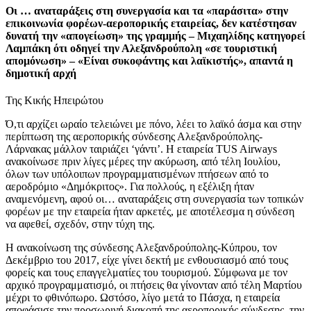
Οι … αναταράξεις στη συνεργασία και τα «παράσιτα» στην
επικοινωνία φορέων-αεροπορικής εταιρείας, δεν κατέστησαν
δυνατή την «απογείωση» της γραμμής – Μιχαηλίδης κατηγορεί
Λαμπάκη ότι οδηγεί την Αλεξανδρούπολη «σε τουριστική
απομόνωση» – «Είναι συκοφάντης και λαϊκιστής», απαντά η
δημοτική αρχή
Της Κικής Ηπειρώτου
Ό,τι αρχίζει ωραίο τελειώνει με πόνο, λέει το λαϊκό άσμα και στην
περίπτωση της αεροπορικής σύνδεσης Αλεξανδρούπολης-
Λάρνακας μάλλον ταιριάζει ‘γάντι’. Η εταιρεία TUS Airways
ανακοίνωσε πριν λίγες μέρες την ακύρωση, από τέλη Ιουλίου,
όλων των υπόλοιπων προγραμματισμένων πτήσεων από το
αεροδρόμιο «Δημόκριτος». Για πολλούς, η εξέλιξη ήταν
αναμενόμενη, αφού οι… αναταράξεις στη συνεργασία των τοπικών
φορέων με την εταιρεία ήταν αρκετές, με αποτέλεσμα η σύνδεση
να αφεθεί, σχεδόν, στην τύχη της.
Η ανακοίνωση της σύνδεσης Αλεξανδρούπολης-Κύπρου, τον
Δεκέμβριο του 2017, είχε γίνει δεκτή με ενθουσιασμό από τους
φορείς και τους επαγγελματίες του τουρισμού. Σύμφωνα με τον
αρχικό προγραμματισμό, οι πτήσεις θα γίνονταν από τέλη Μαρτίου
μέχρι το φθινόπωρο. Ωστόσο, λίγο μετά το Πάσχα, η εταιρεία
αποφάσισε την προσωρινή διακοπή της αεροπορικής σύνδεσης, την