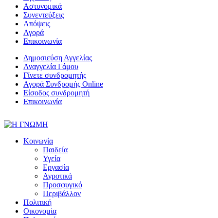
Αστυνομικά
Συνεντεύξεις
Απόψεις
Αγορά
Επικοινωνία
Δημοσιεύση Αγγελίας
Αναγγελία Γάμου
Γίνετε συνδρομητής
Αγορά Συνδρομής Online
Είσοδος συνδρομητή
Επικοινωνία
Κοινωνία
Παιδεία
Υγεία
Εργασία
Αγροτικά
Προσφυγικό
Περιβάλλον
Πολιτική
Οικονομία