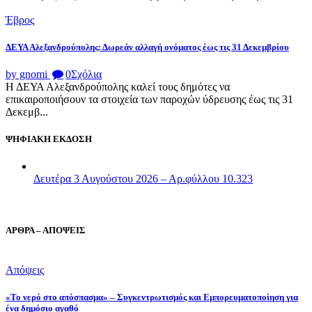
Έβρος
ΔΕΥΑ Αλεξανδρούπολης: Δωρεάν αλλαγή ονόματος έως τις 31 Δεκεμβρίου
by gnomi
0
Σχόλια
Η ΔΕΥΑ Αλεξανδρούπολης καλεί τους δημότες να
επικαιροποιήσουν τα στοιχεία των παροχών ύδρευσης έως τις 31
Δεκεμβ...
ΨΗΦΙΑΚΗ ΕΚΔΟΣΗ
Δευτέρα 3 Αυγούστου 2026 – Αρ.φύλλου 10.323
ΑΡΘΡΑ – ΑΠΟΨΕΙΣ
Απόψεις
«Το νερό στο απόσπασμα» – Συγκεντρωτισμός και Εμπορευματοποίηση για
ένα δημόσιο αγαθό