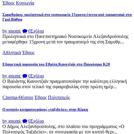
Έβρος
Κοινωνία
Σαμοθράκη: προληπτικά στο νοσοκομείο 15χρονη έπειτα από ταυματισμό στη
Γριά Βάθρα
by gnomi
0
Σχόλια
Προληπτικά στο Πανεπιστημιακό Νοσοκομείο Αλεξανδρούπολης
μεταφέρθηκε 15χρονη μετά τον τραυματισμό της στη Σαμοθρ...
Αθλητικά
Έβρος
Εξαιρετική παρουσία του Εβρίτη Κανοτζιάν στο Παγκόσμιο Κ20
by gnomi
0
Σχόλια
Ο Βαλάντης Κανοντζιάν πραγματοποίησε την καλύτερη ελληνική
παρουσία στον τελικό της σφαιροβολίας στην πρώτη ημέρ...
Cinema-Θέατρο
Έβρος
Πολιτισμός
Ο κινητός κινηματογράφος «ταξιδεύει» στην Κίρκη
by gnomi
0
Σχόλια
Ο Δήμος Αλεξανδρούπολης, στο πλαίσιο του προγράμματος «Ο
Πολιτισμός Ταξιδεύει», σε συνεργασία με τον κινητό θερι...