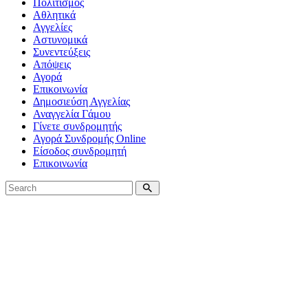
Πολιτισμός
Αθλητικά
Αγγελίες
Αστυνομικά
Συνεντεύξεις
Απόψεις
Αγορά
Επικοινωνία
Δημοσιεύση Αγγελίας
Αναγγελία Γάμου
Γίνετε συνδρομητής
Αγορά Συνδρομής Online
Είσοδος συνδρομητή
Επικοινωνία