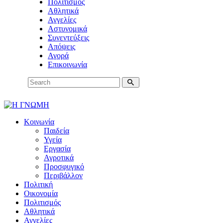
Πολιτισμός
Αθλητικά
Αγγελίες
Αστυνομικά
Συνεντεύξεις
Απόψεις
Αγορά
Επικοινωνία
Κοινωνία
Παιδεία
Υγεία
Εργασία
Αγροτικά
Προσφυγικό
Περιβάλλον
Πολιτική
Οικονομία
Πολιτισμός
Αθλητικά
Αγγελίες