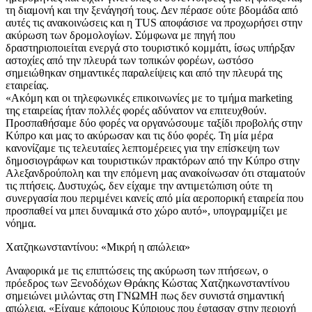
τη διαμονή και την ξενάγησή τους. Δεν πέρασε ούτε βδομάδα από
αυτές τις ανακοινώσεις και η TUS αποφάσισε να προχωρήσει στην
ακύρωση των δρομολογίων. Σύμφωνα με πηγή που
δραστηριοποιείται ενεργά στο τουριστικό κομμάτι, ίσως υπήρξαν
αστοχίες από την πλευρά των τοπικών φορέων, ωστόσο
σημειώθηκαν σημαντικές παραλείψεις και από την πλευρά της
εταιρείας.
«Ακόμη και οι τηλεφωνικές επικοινωνίες με το τμήμα marketing
της εταιρείας ήταν πολλές φορές αδύνατον να επιτευχθούν.
Προσπαθήσαμε δύο φορές να οργανώσουμε ταξίδι προβολής στην
Κύπρο και μας το ακύρωσαν και τις δύο φορές. Τη μία μέρα
κανονίζαμε τις τελευταίες λεπτομέρειες για την επίσκεψη των
δημοσιογράφων και τουριστικών πρακτόρων από την Κύπρο στην
Αλεξανδρούπολη και την επόμενη μας ανακοίνωσαν ότι σταματούν
τις πτήσεις. Δυστυχώς, δεν είχαμε την αντιμετώπιση ούτε τη
συνεργασία που περιμένει κανείς από μία αεροπορική εταιρεία που
προσπαθεί να μπει δυναμικά στο χώρο αυτό», υπογραμμίζει με
νόημα.
Χατζηκωνσταντίνου: «Μικρή η απώλεια»
Αναφορικά με τις επιπτώσεις της ακύρωση των πτήσεων, ο
πρόεδρος των Ξενοδόχων Θράκης Κώστας Χατζηκωνσταντίνου
σημειώνει μιλώντας στη ΓΝΩΜΗ πως δεν συνιστά σημαντική
απώλεια. «Είχαμε κάποιους Κύπριους που έφτασαν στην περιοχή