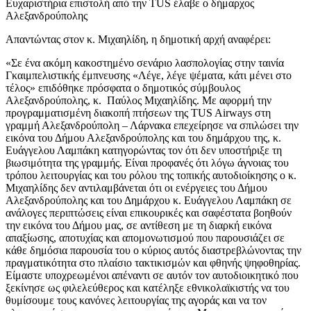
Ευχαριστήρια επιστολή από την TUS έλαβε ο δήμαρχος
Αλεξανδρούπολης
Απαντώντας στον κ. Μιχαηλίδη, η δημοτική αρχή αναφέρει:
«Σε ένα ακόμη κακοστημένο σενάριο λασπολογίας στην ταινία
Γκαιμπελιστικής έμπνευσης «Λέγε, λέγε ψέματα, κάτι μένει στο
τέλος» επιδόθηκε πρόσφατα ο δημοτικός σύμβουλος
Αλεξανδρούπολης, κ. Παύλος Μιχαηλίδης. Με αφορμή την
προγραμματισμένη διακοπή πτήσεων της ΤUS Airways στη
γραμμή Αλεξανδρούπολη – Λάρνακα επεχείρησε να σπιλώσει την
εικόνα του Δήμου Αλεξανδρούπολης και του δημάρχου της, κ.
Ευάγγελου Λαμπάκη κατηγορώντας τον ότι δεν υποστήριξε τη
βιωσιμότητα της γραμμής. Είναι προφανές ότι λόγω άγνοιας του
τρόπου λειτουργίας και του ρόλου της τοπικής αυτοδιοίκησης ο κ.
Μιχαηλίδης δεν αντιλαμβάνεται ότι οι ενέργειες του Δήμου
Αλεξανδρούπολης και του Δημάρχου κ. Ευάγγελου Λαμπάκη σε
ανάλογες περιπτώσεις είναι επικουρικές και σαφέστατα βοηθούν
την εικόνα του Δήμου μας, σε αντίθεση με τη διαρκή εικόνα
απαξίωσης, αποτυχίας και απομονωτισμού που παρουσιάζει σε
κάθε δημόσια παρουσία του ο κύριος αυτός διαστρεβλώνοντας την
πραγματικότητα στο πλαίσιο τακτικισμών και φθηνής ψηφοθηρίας.
Είμαστε υποχρεωμένοι απέναντι σε αυτόν τον αυτοδιοικητικό που
ξεκίνησε ως φιλελεύθερος και κατέληξε εθνικολαϊκιστής να του
θυμίσουμε τους κανόνες λειτουργίας της αγοράς και να τον