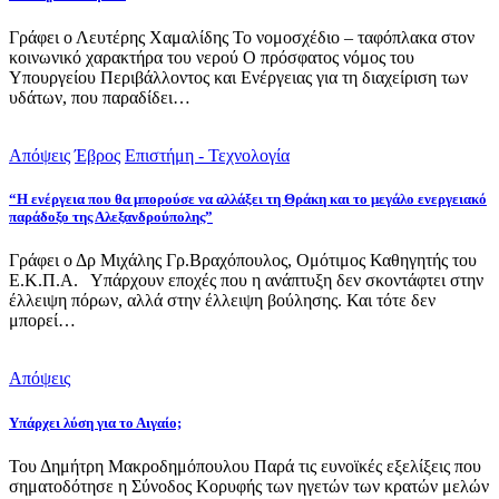
Γράφει ο Λευτέρης Χαμαλίδης Το νομοσχέδιο – ταφόπλακα στον
κοινωνικό χαρακτήρα του νερού Ο πρόσφατος νόμος του
Υπουργείου Περιβάλλοντος και Ενέργειας για τη διαχείριση των
υδάτων, που παραδίδει…
Απόψεις
Έβρος
Επιστήμη - Τεχνολογία
“Η ενέργεια που θα μπορούσε να αλλάξει τη Θράκη και το μεγάλο ενεργειακό
παράδοξο της Αλεξανδρούπολης”
Γράφει ο Δρ Μιχάλης Γρ.Βραχόπουλος, Ομότιμος Καθηγητής του
Ε.Κ.Π.Α. Υπάρχουν εποχές που η ανάπτυξη δεν σκοντάφτει στην
έλλειψη πόρων, αλλά στην έλλειψη βούλησης. Και τότε δεν
μπορεί…
Απόψεις
Υπάρχει λύση για το Αιγαίο;
Του Δημήτρη Μακροδημόπουλου Παρά τις ευνοϊκές εξελίξεις που
σηματοδότησε η Σύνοδος Κορυφής των ηγετών των κρατών μελών