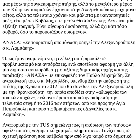
μας μέσω της συγκεκριμένης πτήσης, αλλά το μεγαλύτερο μέρος
των Κύπριων τουριστών έρχονται στην Αλεξανδρούπολη -όχι μόνο
φέτος, αλλά τα τελευταία χρόνια- και μάλιστα με ικανοποιητικές
ροές, είτε μέσω Καβάλας, είτε μέσω Θεσσαλονίκης. Δεν είναι μία
εξέλιξη τραγική. Είναι σίγουρα δυσάρεστη, αλλά όχι κάτι τόσο
σοβαρό, όσο το παρουσιάζουν ορισμένοι».
ΑΝΑΣΑ: «Σε τουριστική απομόνωση οδηγεί την Αλεξανδρούπολη
ο κ. Λαμπάκης»
Όπως ήταν αναμενόμενο, η εξέλιξη αυτή προκάλεσε
προβληματισμό και αντιδράσεις, ενώ αποτέλεσε αφορμή για άλλη
μία δημόσια αντιπαράθεση μεταξύ της δημοτικής αρχής και της
παράταξης «ΑΝΑΣΑ» με επικεφαλής τον Παύλο Μιχαηλίδη. Σε
ανακοίνωσή του, ο κ. Μιχαηλίδης υπενθυμίζει την ακύρωση της
πτήσης της Ryanair το 2012 που θα συνέδεε την Αλεξανδρούπολη
με την Φρανκφούρτη, την οποία αποδίδει στην «αδιαφορία των
τοπικών αρχών», ενώ αναφέρεται και «στην ακύρωση την
τελευταία στιγμή το 2016 των πτήσεων από και προς την Αγία
Πετρούπολη και παρά τις θριαμβευτικές εξαγγελίες του κ.
Λαμπάκη».
Αναφορικά με την TUS σημειώνει πως η ακύρωση των πτήσεων
οφείλεται στις «εξαιρετικά χαμηλές πληρότητες». Τονίζει πως σε
σχετική ερώτηση που υπέβαλε πριν από λίγο καιρό στο δημοτικό