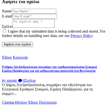
Αφήστε ένα σχόλιο
Name
E-mail
Σχόλιο
I agree that my submitted data is being collected and stored. For
further details on handling user data, see our
Privacy Policy
Έβρος
Κοινωνία
Ο Δήμος Αλεξανδρούπολης συγχαίρει την ερυθροσταυρίτισσα Σταυρού
Ειρήνη Παπάζογλου για την ανθρωπιστικη αποστολή στη Βενεζουέλα
by gnomi
0
Σχόλια
Ο Δήμος Αλεξανδρούπολης συγχαίρει την εθελόντρια του
Ελληνικού Ερυθρού Σταυρού, Ειρήνη Παπάζογλου, για τη
συμμετ...
Cinema-Θέατρο
Έβρος
Πολιτισμός