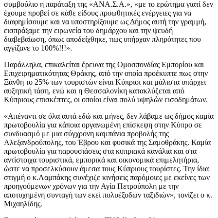
συμβούλιο η παράταξη της «ΑΝΑ.Σ.Α.», «με το ερώτημα γιατί δεν
έχουμε προβεί σε κάθε είδους προωθητικές ενέργειες για να
διαφημίσουμε και να υποστηρίξουμε ως Δήμος αυτή την γραμμή,
εισπράξαμε την ειρωνεία του δημάρχου και την ψευδή
διαβεβαίωση, όπως αποδείχθηκε, πως υπήρχαν πληρότητες που
αγγίζανε το 100%!!!».
Παράλληλα, επικαλείται έρευνα της Ομοσπονδίας Εμπορίου και
Επιχειρηματικότητας Θράκης, από την οποία προέκυπτε πως στην
Ξάνθη το 25% των τουριστών είναι Κύπριοι και μάλιστα υπάρχει
αυξητική τάση, ενώ και η Θεσσαλονίκη κατακλύζεται από
Κύπριους επισκέπτες, οι οποίοι είναι πολύ υψηλών εισοδημάτων.
«Απέναντι σε όλα αυτά εδώ και μήνες, δεν λάβαμε ως δήμος καμία
πρωτοβουλία για κάποια οργανωμένη επίσκεψη στην Κύπρο σε
συνδυασμό με μια σύγχρονη καμπάνια προβολής της
Αλεξανδρούπολης, του Έβρου και φυσικά της Σαμοθράκης. Καμία
πρωτοβουλία για παρουσιάσεις στα κυπριακά κανάλια και στα
αντίστοιχα τουριστικά, εμπορικά και οικονομικά επιμελητήρια,
ώστε να προσελκύσουν άμεσα τους Κύπριους τουρίστες. Την ίδια
στιγμή ο κ.Λαμπάκης συνέχιζε κινήσεις παρόμοιες με εκείνες των
προηγούμενων χρόνων για την Αγία Πετρούπολη με την
αποτυχημένη συνταγή των εκεί πολυέξοδων ταξιδιών», τονίζει ο κ.
Μιχαηλίδης.