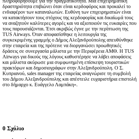
πληροφορήσουμε για την πραγματικότητα. Μια επιχειρηματική
δραστηριότητα επιβιώνει όταν είναι κερδοφόρος και προκαλεί το
ενδιαφέρον των καταναλωτών. Ευθύνη των επιχειρηματιών είναι
να κατακτήσουν τους στόχους της κερδοφορίας και δικαίωμά τους
να αναζητούν καλύτερες αγορές και να αξιοποιούν τις ευκαιρίες που
τους παρουσιάζονται. Έτσι ακριβώς έγινε με την περίπτωση της
TUS Airways. Όταν αποφασίσθηκε η λειτουργία της
συγκεκριμένης γραμμής ο Δήμος Αλεξανδρούπολης απευθύνθηκε
στην εταιρεία και της πρότεινε να διοργανώσει προωθητικές
δράσεις σε συνεργασία μάλιστα με την Περιφέρεια ΑΜΘ. H TUS
Airways για δικούς της λόγους καθυστέρησε να λάβει αποφάσεις
και μάλιστα ακύρωσε μια συμφωνημένη επίσκεψη τουριστικών
πρακτόρων και δημοσιογράφων στην Αλεξανδρούπολη. Ο Σ.
Κυπριανού, sales manager της εταιρείας αναγνώρισε τη συμβολή
του Δήμου Αλεξανδρούπολης και απέστειλε ευχαριστήρια επιστολή
στο δήμαρχο κ. Ευάγγελο Λαμπάκη».
0 Σχόλιο