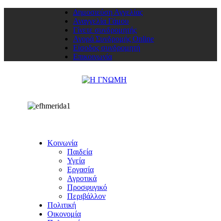
Δημοσιεύση Αγγελίας
Αναγγελία Γάμου
Γίνετε συνδρομητής
Αγορά Συνδρομής Online
Είσοδος συνδρομητή
Επικοινωνία
Κοινωνία
Παιδεία
Υγεία
Εργασία
Αγροτικά
Προσφυγικό
Περιβάλλον
Πολιτική
Οικονομία