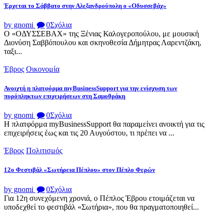
Έρχεται το Σάββατο στην Αλεξανδρούπολη ο «Οδυσσεβάχ»
by gnomi
0
Σχόλια
Ο «ΟΔΥΣΣΕΒΑΧ» της Ξένιας Καλογεροπούλου, με μουσική
Διονύση Σαββόπουλου και σκηνοθεσία Δήμητρας Λαρεντζάκη,
ταξι...
Έβρος
Οικονομία
Ανοιχτή η πλατφόρμα myBusinessSupport για την ενίσχυση των
πυρόπληκτων επιχειρήσεων στη Σαμοθράκη
by gnomi
0
Σχόλια
Η πλατφόρμα myBusinessSupport θα παραμείνει ανοικτή για τις
επιχειρήσεις έως και τις 20 Αυγούστου, τι πρέπει να ...
Έβρος
Πολιτισμός
12ο Φεστιβάλ «Σωτήρεια Πέπλου» στον Πέπλο Φερών
by gnomi
0
Σχόλια
Για 12η συνεχόμενη χρονιά, ο Πέπλος Έβρου ετοιμάζεται να
υποδεχθεί το φεστιβάλ «Σωτήρια», που θα πραγματοποιηθεί...