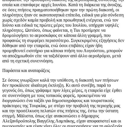
οποία και επανάφερε αρχές Ιουνίου. Κατά τη διάρκεια της άνοιξης,
σε όσες πτήσεις πραγματοποιήθηκαν πριν την πρώτη διακοπή, οι
πληρότητες ήταν σε ικανοποιητικά επίπεδα, ειδικά για μία σύνδεση
χωρίς σχεδόν καμία προβολή και προωθητική ενέργεια, ενώ τον
Ιούνιο και ειδικά τις πρώτες μέρες του Ιουλίου, υπήρχαν υψηλές
πληρότητες. Ωστόσο, όπως φαίνεται, η Tus προτίμησε να
δρομολογήσει το αεροσκάφος σε κάποια άλλη γραμμή, που
προφανώς τη συμφέρει περισσότερο. Συγκεκριμένες εξηγήσεις δεν
δόθηκαν από την εταιρεία, ενώ όσοι επιβάτες είχαν ήδη
προμηθευτεί εισιτήριο για κάποια πτήση του Αυγούστου, μπορούν
να αποζημιωθούν είτε να ταξιδέψουν από άλλο αεροδρόμιο, μετά
από τη σχετική συνεννόηση.
Παράσιτα και αναταράξεις
Σε όσους γνωρίζουν καλά την υπόθεση, η διακοπή των πτήσεων
δεν προκάλεσε ιδιαίτερη έκπληξη. Κι αυτό συνέβη, παρά το
γεγονός ότι, όπως γράψαμε πριν λίγες μέρες, η εταιρεία είχε έρθει
σε συνεννόηση με τους τοπικούς φορείς, προκειμένου να
διοργανώσει ένα ταξίδι για δημοσιογράφους και τουριστικούς
πράκτορες της Τουρκίας, με στόχο την προβολή της περιοχής μας
και την προσέλκυση πελατών στις πτήσεις της, έστω την ύστατη
στιγμή. Μάλιστα, όπως είχε ανακοινώσει ο δήμαρχος
Αλεξανδρούπολης Βαγγέλης Λαμπάκης, είχαν αποφασιστεί και οι
ημερομηνίες και είχαν γίνει όλες οι συνεννοήσεις για τη φιλοξενία,