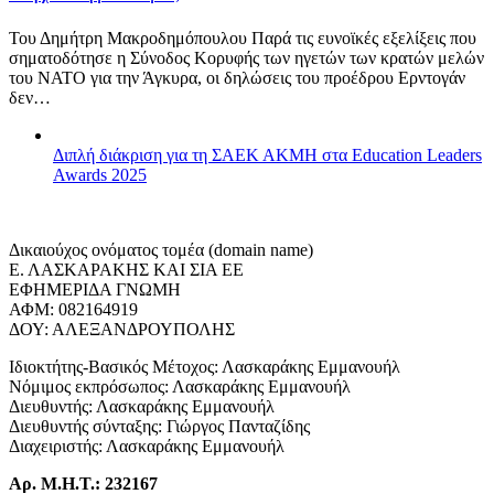
Του Δημήτρη Μακροδημόπουλου Παρά τις ευνοϊκές εξελίξεις που
σηματοδότησε η Σύνοδος Κορυφής των ηγετών των κρατών μελών
του ΝΑΤΟ για την Άγκυρα, οι δηλώσεις του προέδρου Ερντογάν
δεν…
Διπλή διάκριση για τη ΣΑΕΚ ΑΚΜΗ στα Education Leaders
Awards 2025
Δικαιούχος ονόματος τομέα (domain name)
Ε. ΛΑΣΚΑΡΑΚΗΣ ΚΑΙ ΣΙΑ ΕΕ
ΕΦΗΜΕΡΙΔΑ ΓΝΩΜΗ
ΑΦΜ: 082164919
ΔΟΥ: ΑΛΕΞΑΝΔΡΟΥΠΟΛΗΣ
Ιδιοκτήτης-Βασικός Μέτοχος: Λασκαράκης Εμμανουήλ
Νόμιμος εκπρόσωπος: Λασκαράκης Εμμανουήλ
Διευθυντής: Λασκαράκης Εμμανουήλ
Διευθυντής σύνταξης: Γιώργος Πανταζίδης
Διαχειριστής: Λασκαράκης Εμμανουήλ
Αρ. Μ.Η.Τ.: 232167