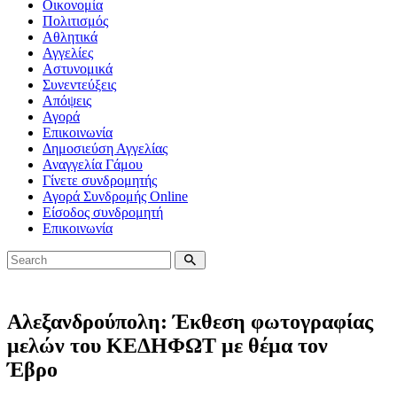
Οικονομία
Πολιτισμός
Αθλητικά
Αγγελίες
Αστυνομικά
Συνεντεύξεις
Απόψεις
Αγορά
Επικοινωνία
Δημοσιεύση Αγγελίας
Αναγγελία Γάμου
Γίνετε συνδρομητής
Αγορά Συνδρομής Online
Είσοδος συνδρομητή
Επικοινωνία
Αλεξανδρούπολη: Έκθεση φωτογραφίας
μελών του ΚΕΔΗΦΩΤ με θέμα τον
Έβρο