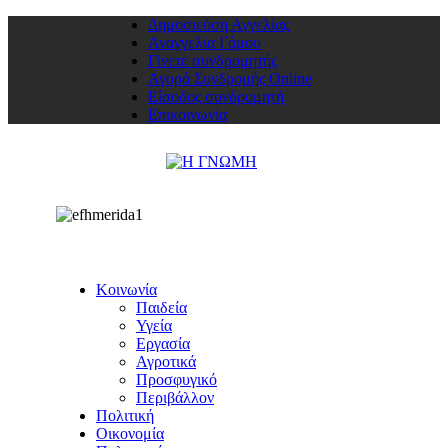
Δημοσιεύση Αγγελίας
Αναγγελία Γάμου
Γίνετε συνδρομητής
Αγορά Συνδρομής Online
Είσοδος συνδρομητή
Επικοινωνία
Κοινωνία
Παιδεία
Υγεία
Εργασία
Αγροτικά
Προσφυγικό
Περιβάλλον
Πολιτική
Οικονομία