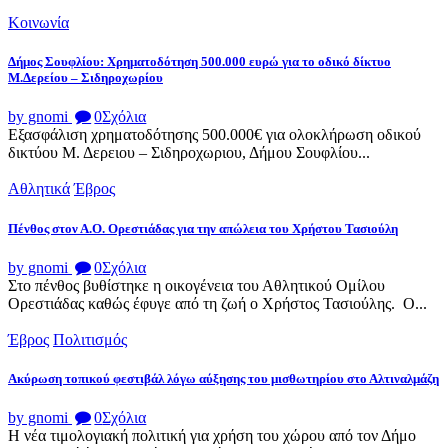
Κοινωνία
Δήμος Σουφλίου: Χρηματοδότηση 500.000 ευρώ για το οδικό δίκτυο
Μ.Δερείου – Σιδηροχωρίου
by gnomi
0
Σχόλια
Εξασφάλιση χρηματοδότησης 500.000€ για ολοκλήρωση οδικού
δικτύου Μ. Δερειου – Σιδηροχωριου, Δήμου Σουφλίου...
Αθλητικά
Έβρος
Πένθος στον Α.Ο. Ορεστιάδας για την απώλεια του Χρήστου Τασιούλη
by gnomi
0
Σχόλια
Στο πένθος βυθίστηκε η οικογένεια του Αθλητικού Ομίλου
Ορεστιάδας καθώς έφυγε από τη ζωή ο Χρήστος Τασιούλης. Ο...
Έβρος
Πολιτισμός
Ακύρωση τοπικού φεστιβάλ λόγω αύξησης του μισθωτηρίου στο Αλτιναλμάζη
by gnomi
0
Σχόλια
Η νέα τιμολογιακή πολιτική για χρήση του χώρου από τον Δήμο