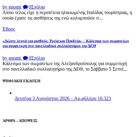
by gnomi
0
Σχόλια
Αίσιο τέλος είχε η περιπέτεια ηλικιωμένης Ιταλίδας τουρίστριας, η
οποία έχασε τις αισθήσεις της ενώ κολυμπούσε σ...
Έβρος
«Δώστε λεφτά για μισθούς, Υγεία και Παιδεία» – Κάλεσμα των σωματείων
για συμμετοχή στο πανελλαδικό συλλαλητήριο της ΔΕΘ
by gnomi
0
Σχόλια
Κάλεσμα των σωματείων της Αλεξανδρούπολης για συμμετοχή
στο πανελλαδικό συλλαλητήριο της ΔΕΘ, το Σάββατο 5 Σεπτέ...
ΨΗΦΙΑΚΗ ΕΚΔΟΣΗ
Δευτέρα 3 Αυγούστου 2026 – Αρ.φύλλου 10.323
ΑΡΘΡΑ – ΑΠΟΨΕΙΣ