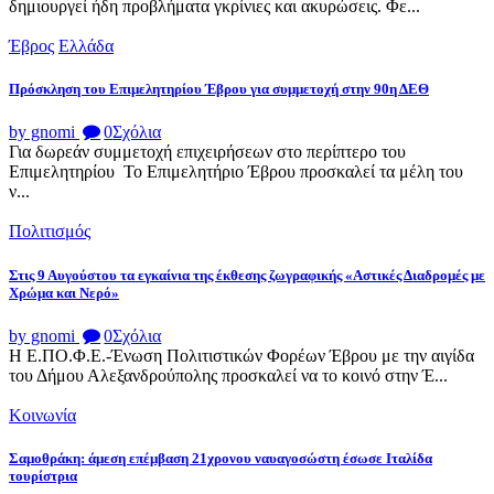
δημιουργεί ήδη προβλήματα γκρίνιες και ακυρώσεις. Φε...
Έβρος
Ελλάδα
Πρόσκληση του Επιμελητηρίου Έβρου για συμμετοχή στην 90η ΔΕΘ
by gnomi
0
Σχόλια
Για δωρεάν συμμετοχή επιχειρήσεων στο περίπτερο του
Επιμελητηρίου Το Επιμελητήριο Έβρου προσκαλεί τα μέλη του
ν...
Πολιτισμός
Στις 9 Αυγούστου τα εγκαίνια της έκθεσης ζωγραφικής «Αστικές Διαδρομές με
Χρώμα και Νερό»
by gnomi
0
Σχόλια
Η Ε.ΠΟ.Φ.Ε.-Ένωση Πολιτιστικών Φορέων Έβρου με την αιγίδα
του Δήμου Αλεξανδρούπολης προσκαλεί να το κοινό στην Έ...
Κοινωνία
Σαμοθράκη: άμεση επέμβαση 21χρονου ναυαγοσώστη έσωσε Ιταλίδα
τουρίστρια