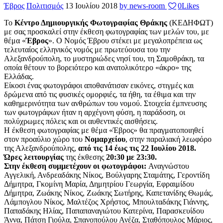
Έβρος
Πολιτισμός
13 Ιουλίου 2018
by news-room
0
Likes
Το
Κέντρο Δημιουργικής Φωτογραφίας Θράκης
(ΚΕΔΗΦΩΤ)
με σας προσκαλεί στην έκθεση φωτογραφίας των μελών του, με
θέμα «
Έβρος
». Ο Νομός Έβρου στέκει με μεγαλοπρέπεια ως
τελευταίος ελληνικός νομός με πρωτεύουσα του την
Αλεξανδρούπολη, το μυστηριώδες νησί του, τη Σαμοθράκη, τα
οποία θέτουν το βορειότερο και ανατολικότερο «άκρο» της
Ελλάδας.
Είκοσι ένας φωτογράφοι αποθανάτισαν εικόνες, στιγμές και
δρώμενα από τις φυσικές ομορφιές, τα ήθη, τα έθιμα και την
καθημερινότητα των ανθρώπων του νομού. Στοιχεία έμπνευσης
των φωτογράφων ήταν η αρχέγονη φύση, η παράδοση, οι
πολύχρωμες πόλεις και οι αυθεντικές αισθήσεις.
Η έκθεση φωτογραφίας με θέμα «Έβρος» θα πραγματοποιηθεί
στον προαύλιο χώρο του
Νομαρχείου
, στην παραλιακή λεωφόρο
της Αλεξανδρούπολης,
από τις 14 έως τις 22 Ιουλίου 2018.
Ώρες λειτουργίας
της έκθεσης
20:30 με 23:30.
Στην έκθεση συμμετέχουν οι φωτογράφοι:
Αναγνώστου
Αγγελική, Ανδρεαδάκης Νίκος, Βούλγαρης Σταμάτης, Γεροντίδη
Δήμητρα, Γκομίνη Μαρία, Δημητρίου Γεωργία, Εφραιμίδου
Δήμητρα, Ζωάκης Νίκος, Ζωάκης Σωτήρης, Καπετανίδης Θωμάς,
Λάμπογλου Νίκος, Μαλτέζος Χρήστος, Μπουλταδάκης Γιάννης,
Παπαδάκης Ηλίας, Παπαπαναγιώτου Κατερίνα, Παρασκευίδου
Άννα, Πάτση Γιούλα, Σπανοπούλου Ανέζα, Σταθόπουλος Μάριος,