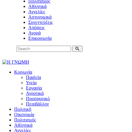
Πολιτισμός
Αθλητικά
Αγγελίες
Αστυνομικά
Συνεντεύξεις
Απόψεις
Αγορά
Επικοινωνία
Κοινωνία
Παιδεία
Υγεία
Εργασία
Αγροτικά
Προσφυγικό
Περιβάλλον
Πολιτική
Οικονομία
Πολιτισμός
Αθλητικά
Αγγελίες