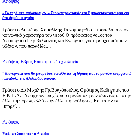
Απόψεις
«Το νερό στο απόσπασμα» – Συγκεντρωτισμός και Εμπορευματοποίηση για
ένα δημόσιο αγαθό
Γράφει ο Λευτέρης Χαμαλίδης Το νομοσχέδιο – ταφόπλακα στον
κοινωνικό χαρακτήρα του νερού Ο πρόσφατος νόμος του
Υπουργείου Περιβάλλοντος και Ενέργειας για τη διαχείριση των
υδάτων, που παραδίδει…
Απόψεις
Έβρος
Επιστήμη - Τεχνολογία
“Η ενέργεια που θα μπορούσε να αλλάξει τη Θράκη και το μεγάλο ενεργειακό
παράδοξο της Αλεξανδρούπολης”
Γράφει ο Δρ Μιχάλης Γρ.Βραχόπουλος, Ομότιμος Καθηγητής του
Ε.Κ.Π.Α. Υπάρχουν εποχές που η ανάπτυξη δεν σκοντάφτει στην
έλλειψη πόρων, αλλά στην έλλειψη βούλησης. Και τότε δεν
μπορεί…
Απόψεις
Υπάρχει λύση για το Αιγαίο;