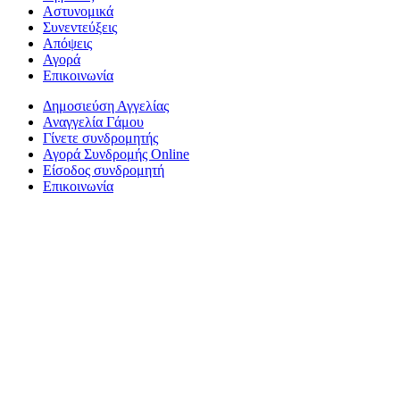
Αστυνομικά
Συνεντεύξεις
Απόψεις
Αγορά
Επικοινωνία
Δημοσιεύση Αγγελίας
Αναγγελία Γάμου
Γίνετε συνδρομητής
Αγορά Συνδρομής Online
Είσοδος συνδρομητή
Επικοινωνία