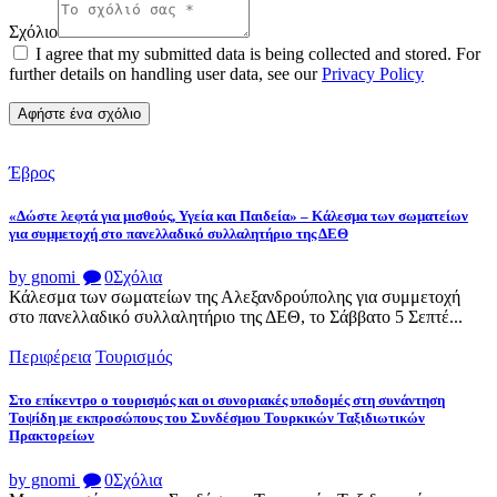
Σχόλιο
I agree that my submitted data is being collected and stored. For
further details on handling user data, see our
Privacy Policy
Έβρος
«Δώστε λεφτά για μισθούς, Υγεία και Παιδεία» – Κάλεσμα των σωματείων
για συμμετοχή στο πανελλαδικό συλλαλητήριο της ΔΕΘ
by gnomi
0
Σχόλια
Κάλεσμα των σωματείων της Αλεξανδρούπολης για συμμετοχή
στο πανελλαδικό συλλαλητήριο της ΔΕΘ, το Σάββατο 5 Σεπτέ...
Περιφέρεια
Τουρισμός
Στο επίκεντρο ο τουρισμός και οι συνοριακές υποδομές στη συνάντηση
Τοψίδη με εκπροσώπους του Συνδέσμου Τουρκικών Ταξιδιωτικών
Πρακτορείων
by gnomi
0
Σχόλια