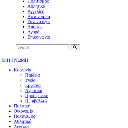
Πολιτισμός
Αθλητικά
Αγγελίες
Αστυνομικά
Συνεντεύξεις
Απόψεις
Αγορά
Επικοινωνία
Κοινωνία
Παιδεία
Υγεία
Εργασία
Αγροτικά
Προσφυγικό
Περιβάλλον
Πολιτική
Οικονομία
Πολιτισμός
Αθλητικά
Αγγελίες