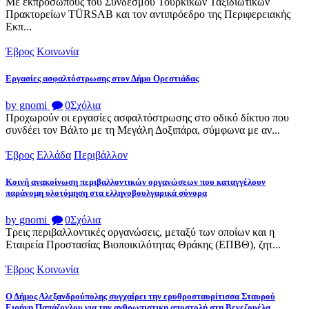
Με εκπροσώπους του Συνδέσμου Τουρκικών Ταξιδιωτικών
Πρακτορείων TÜRSAB και τον αντιπρόεδρο της Περιφερειακής
Εκπ...
Έβρος
Κοινωνία
Εργασίες ασφαλτόστρωσης στον Δήμο Ορεστιάδας
by gnomi
0
Σχόλια
Προχωρούν οι εργασίες ασφαλτόστρωσης στο οδικό δίκτυο που
συνδέει τον Βάλτο με τη Μεγάλη Δοξιπάρα, σύμφωνα με αν...
Έβρος
Ελλάδα
Περιβάλλον
Κοινή ανακοίνωση περιβαλλοντικών οργανώσεων που καταγγέλουν
παράνομη υλοτόμηση στα ελληνοβουλγαρικά σύνορα
by gnomi
0
Σχόλια
Τρεις περιβαλλοντικές οργανώσεις, μεταξύ των οποίων και η
Εταιρεία Προστασίας Βιοποικιλότητας Θράκης (ΕΠΒΘ), ζητ...
Έβρος
Κοινωνία
Ο Δήμος Αλεξανδρούπολης συγχαίρει την ερυθροσταυρίτισσα Σταυρού
Ειρήνη Παπάζογλου για την ανθρωπιστικη αποστολή στη Βενεζουέλα