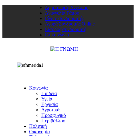
Δημοσιεύση Αγγελίας
Αναγγελία Γάμου
Γίνετε συνδρομητής
Αγορά Συνδρομής Online
Είσοδος συνδρομητή
Επικοινωνία
Κοινωνία
Παιδεία
Υγεία
Εργασία
Αγροτικά
Προσφυγικό
Περιβάλλον
Πολιτική
Οικονομία