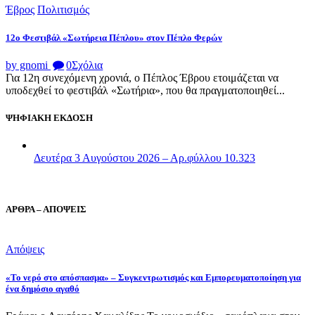
Έβρος
Πολιτισμός
12ο Φεστιβάλ «Σωτήρεια Πέπλου» στον Πέπλο Φερών
by gnomi
0
Σχόλια
Για 12η συνεχόμενη χρονιά, ο Πέπλος Έβρου ετοιμάζεται να
υποδεχθεί το φεστιβάλ «Σωτήρια», που θα πραγματοποιηθεί...
ΨΗΦΙΑΚΗ ΕΚΔΟΣΗ
Δευτέρα 3 Αυγούστου 2026 – Αρ.φύλλου 10.323
ΑΡΘΡΑ – ΑΠΟΨΕΙΣ
Απόψεις
«Το νερό στο απόσπασμα» – Συγκεντρωτισμός και Εμπορευματοποίηση για
ένα δημόσιο αγαθό