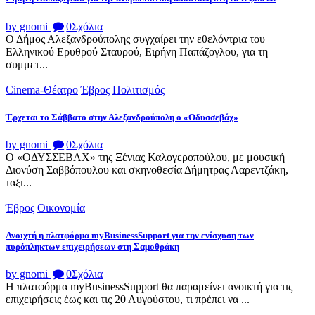
by gnomi
0
Σχόλια
Ο Δήμος Αλεξανδρούπολης συγχαίρει την εθελόντρια του
Ελληνικού Ερυθρού Σταυρού, Ειρήνη Παπάζογλου, για τη
συμμετ...
Cinema-Θέατρο
Έβρος
Πολιτισμός
Έρχεται το Σάββατο στην Αλεξανδρούπολη ο «Οδυσσεβάχ»
by gnomi
0
Σχόλια
Ο «ΟΔΥΣΣΕΒΑΧ» της Ξένιας Καλογεροπούλου, με μουσική
Διονύση Σαββόπουλου και σκηνοθεσία Δήμητρας Λαρεντζάκη,
ταξι...
Έβρος
Οικονομία
Ανοιχτή η πλατφόρμα myBusinessSupport για την ενίσχυση των
πυρόπληκτων επιχειρήσεων στη Σαμοθράκη
by gnomi
0
Σχόλια
Η πλατφόρμα myBusinessSupport θα παραμείνει ανοικτή για τις
επιχειρήσεις έως και τις 20 Αυγούστου, τι πρέπει να ...