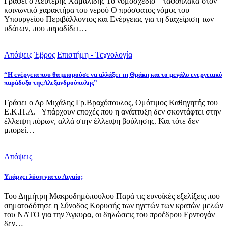
Γράφει ο Λευτέρης Χαμαλίδης Το νομοσχέδιο – ταφόπλακα στον
κοινωνικό χαρακτήρα του νερού Ο πρόσφατος νόμος του
Υπουργείου Περιβάλλοντος και Ενέργειας για τη διαχείριση των
υδάτων, που παραδίδει…
Απόψεις
Έβρος
Επιστήμη - Τεχνολογία
“Η ενέργεια που θα μπορούσε να αλλάξει τη Θράκη και το μεγάλο ενεργειακό
παράδοξο της Αλεξανδρούπολης”
Γράφει ο Δρ Μιχάλης Γρ.Βραχόπουλος, Ομότιμος Καθηγητής του
Ε.Κ.Π.Α. Υπάρχουν εποχές που η ανάπτυξη δεν σκοντάφτει στην
έλλειψη πόρων, αλλά στην έλλειψη βούλησης. Και τότε δεν
μπορεί…
Απόψεις
Υπάρχει λύση για το Αιγαίο;
Του Δημήτρη Μακροδημόπουλου Παρά τις ευνοϊκές εξελίξεις που
σηματοδότησε η Σύνοδος Κορυφής των ηγετών των κρατών μελών
του ΝΑΤΟ για την Άγκυρα, οι δηλώσεις του προέδρου Ερντογάν
δεν…